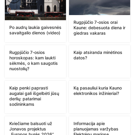
Rugpjūčio 7-osios orai
Po audrų laukia gaivesnės
Kaune: debesuota diena ir
savaitgalio dienos (video)
giedras vakaras
Rugpjūčio 7-osios
Kaip atsiranda minėtinos
horoskopas: kam laukti
datos?
sėkmės, o kam saugotis
nuostolių?
Kaip penki paprasti
Ką pasauliui kuria Kauno
augalai gali išgelbėti jūsų
elektronikos inžinieriai?
derlių: patarimai
sodininkams
Kviečiame balsuoti už
Informacija apie
Jonavos projektus
planuojamas varžybas
„Europos burės 2026“
Elektrėnų mariose