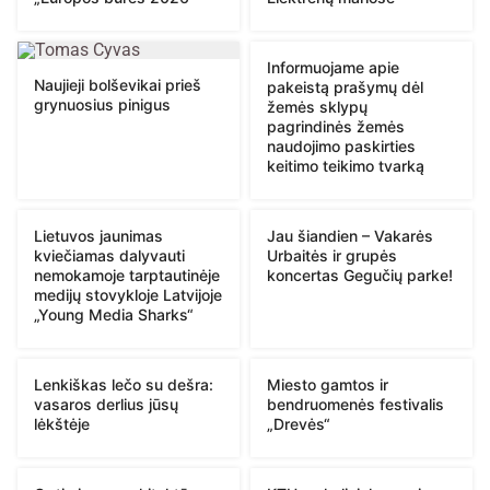
Informuojame apie
Naujieji bolševikai prieš
pakeistą prašymų dėl
grynuosius pinigus
žemės sklypų
pagrindinės žemės
naudojimo paskirties
keitimo teikimo tvarką
Lietuvos jaunimas
Jau šiandien – Vakarės
kviečiamas dalyvauti
Urbaitės ir grupės
nemokamoje tarptautinėje
koncertas Gegučių parke!
medijų stovykloje Latvijoje
„Young Media Sharks“
Lenkiškas lečo su dešra:
Miesto gamtos ir
vasaros derlius jūsų
bendruomenės festivalis
lėkštėje
„Drevės“