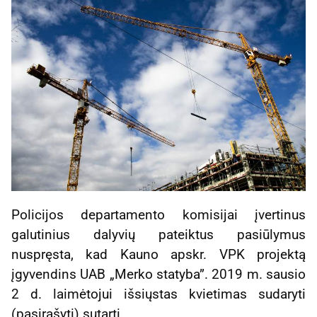
Policijos departamento komisijai įvertinus
galutinius dalyvių pateiktus pasiūlymus
nuspręsta, kad Kauno apskr. VPK projektą
įgyvendins UAB „Merko statyba”. 2019 m. sausio
2 d. laimėtojui išsiųstas kvietimas sudaryti
(pasirašyti) sutartį.