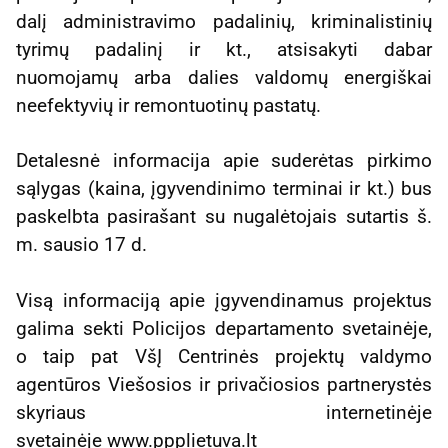
dalį administravimo padalinių, kriminalistinių
tyrimų padalinį ir kt., atsisakyti dabar
nuomojamų arba dalies valdomų energiškai
neefektyvių ir remontuotinų pastatų.
Detalesnė informacija apie suderėtas pirkimo
sąlygas (kaina, įgyvendinimo terminai ir kt.) bus
paskelbta pasirašant su nugalėtojais sutartis š.
m. sausio 17 d.
Visą informaciją apie įgyvendinamus projektus
galima sekti Policijos departamento svetainėje,
o taip pat VšĮ Centrinės projektų valdymo
agentūros Viešosios ir privačiosios partnerystės
skyriaus internetinėje
svetainėje www.ppplietuva.lt