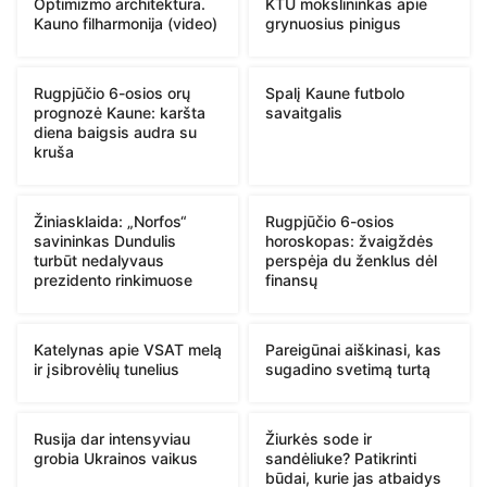
Optimizmo architektūra.
KTU mokslininkas apie
Kauno filharmonija (video)
grynuosius pinigus
Rugpjūčio 6-osios orų
Spalį Kaune futbolo
prognozė Kaune: karšta
savaitgalis
diena baigsis audra su
kruša
Žiniasklaida: „Norfos“
Rugpjūčio 6-osios
savininkas Dundulis
horoskopas: žvaigždės
turbūt nedalyvaus
perspėja du ženklus dėl
prezidento rinkimuose
finansų
Katelynas apie VSAT melą
Pareigūnai aiškinasi, kas
ir įsibrovėlių tunelius
sugadino svetimą turtą
Rusija dar intensyviau
Žiurkės sode ir
grobia Ukrainos vaikus
sandėliuke? Patikrinti
būdai, kurie jas atbaidys