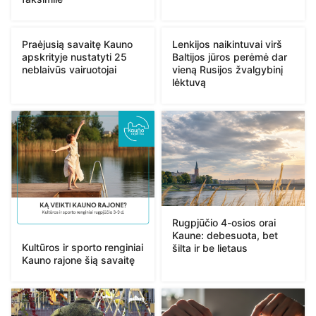
Praėjusią savaitę Kauno
Lenkijos naikintuvai virš
apskrityje nustatyti 25
Baltijos jūros perėmė dar
neblaivūs vairuotojai
vieną Rusijos žvalgybinį
lėktuvą
Rugpjūčio 4-osios orai
Kaune: debesuota, bet
Kultūros ir sporto renginiai
šilta ir be lietaus
Kauno rajone šią savaitę