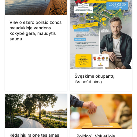
Vievio ežero poilsio zonos
maudykloje vandens
kokybė gera, maudytis
saugu
Švęskime okupantų
išsinešdinimą
Kėdainių rajone tęsiamas
„Politico”: Vokietijoje