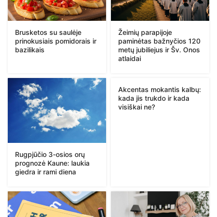
Brusketos su saulėje
Žeimių parapijoje
prinokusiais pomidorais ir
paminėtas bažnyčios 120
bazilikais
metų jubiliejus ir Šv. Onos
atlaidai
Akcentas mokantis kalbų:
kada jis trukdo ir kada
visiškai ne?
Rugpjūčio 3-osios orų
prognozė Kaune: laukia
giedra ir rami diena