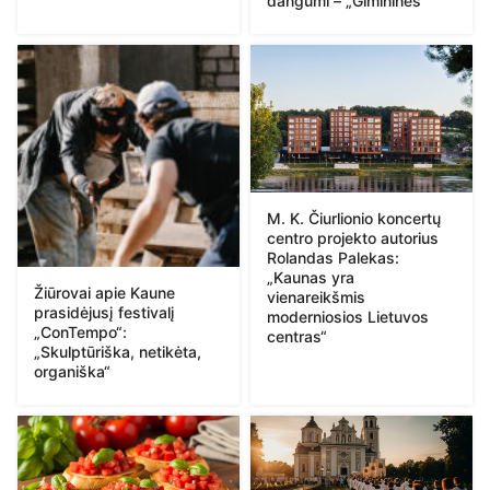
dangumi – „Gimininės”
M. K. Čiurlionio koncertų
centro projekto autorius
Rolandas Palekas:
„Kaunas yra
Žiūrovai apie Kaune
vienareikšmis
prasidėjusį festivalį
moderniosios Lietuvos
„ConTempo“:
centras“
„Skulptūriška, netikėta,
organiška“