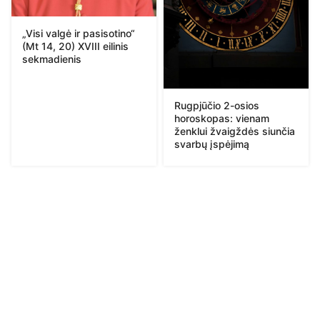
„Visi valgė ir pasisotino“
(Mt 14, 20) XVIII eilinis
sekmadienis
Rugpjūčio 2-osios
horoskopas: vienam
ženklui žvaigždės siunčia
svarbų įspėjimą