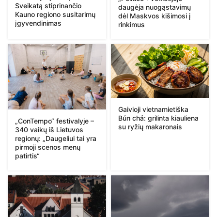
Sveikatą stiprinančio
daugėja nuogąstavimų
Kauno regiono susitarimų
dėl Maskvos kišimosi į
įgyvendinimas
rinkimus
Gaivioji vietnamietiška
Bún chả: grilinta kiauliena
„ConTempo“ festivalyje –
su ryžių makaronais
340 vaikų iš Lietuvos
regionų: „Daugeliui tai yra
pirmoji scenos menų
patirtis“