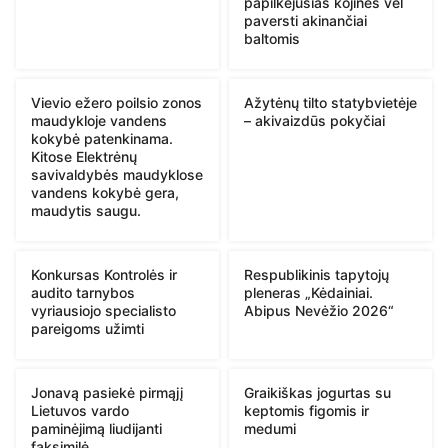
papilkėjusias kojines vėl
paversti akinančiai
baltomis
Vievio ežero poilsio zonos
Ažytėnų tilto statybvietėje
maudykloje vandens
– akivaizdūs pokyčiai
kokybė patenkinama.
Kitose Elektrėnų
savivaldybės maudyklose
vandens kokybė gera,
maudytis saugu.
Konkursas Kontrolės ir
Respublikinis tapytojų
audito tarnybos
pleneras „Kėdainiai.
vyriausiojo specialisto
Abipus Nevėžio 2026“
pareigoms užimti
Jonavą pasiekė pirmąjį
Graikiškas jogurtas su
Lietuvos vardo
keptomis figomis ir
paminėjimą liudijanti
medumi
faksimilė