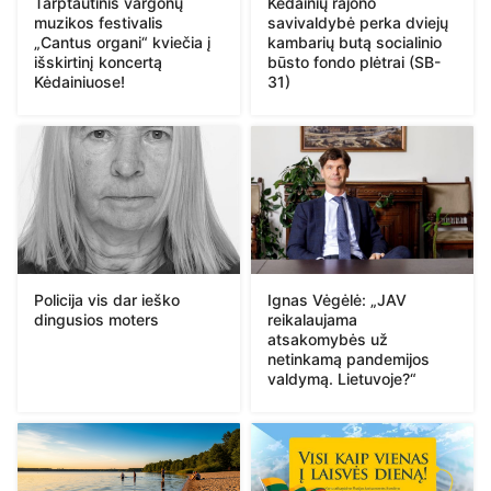
Tarptautinis vargonų
Kėdainių rajono
muzikos festivalis
savivaldybė perka dviejų
„Cantus organi“ kviečia į
kambarių butą socialinio
išskirtinį koncertą
būsto fondo plėtrai (SB-
Kėdainiuose!
31)
Policija vis dar ieško
Ignas Vėgėlė: „JAV
dingusios moters
reikalaujama
atsakomybės už
netinkamą pandemijos
valdymą. Lietuvoje?“