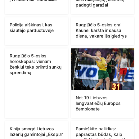
padegti garažai
Policija aiškinasi, kas
Rugpjūčio 5-osios orai
siautėjo parduotuvėje
Kaune: karšta ir sausa
diena, vakare išsigiedrys
Rugpjūčio 5-osios
horoskopas: vienam
ženklui teks priimti sunkų
sprendimą
Net 19 Lietuvos
lengvaatlečių Europos
čempionate
Kinija smogė Lietuvos
Pamirškite baliklius:
lazerių gamintojai „Ekspla“
paprastas būdas, kaip