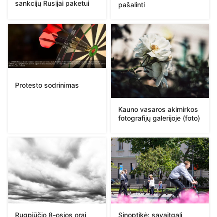
sankcijų Rusijai paketui
pašalinti
Protesto sodrinimas
Kauno vasaros akimirkos
fotografijų galerijoje (foto)
Rugpjūčio 8-osios orai
Sinoptikė: savaitgalį