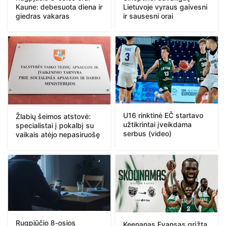
Kaune: debesuota diena ir
Lietuvoje vyraus gaivesni
giedras vakaras
ir sausesni orai
U16 rinktinė EČ startavo
Žlabių šeimos atstovė:
užtikrintai įveikdama
specialistai į pokalbį su
serbus (video)
vaikais atėjo nepasiruošę
Rugpjūčio 8-osios
Keenanas Evansas grįžta