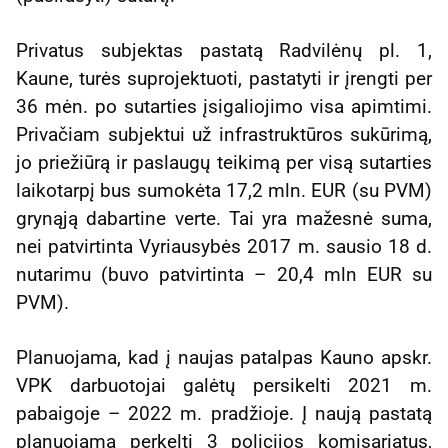
Privatus subjektas pastatą Radvilėnų pl. 1,
Kaune, turės suprojektuoti, pastatyti ir įrengti per
36 mėn. po sutarties įsigaliojimo visa apimtimi.
Privačiam subjektui už infrastruktūros sukūrimą,
jo priežiūrą ir paslaugų teikimą per visą sutarties
laikotarpį bus sumokėta 17,2 mln. EUR (su PVM)
grynąją dabartine verte. Tai yra mažesnė suma,
nei patvirtinta Vyriausybės 2017 m. sausio 18 d.
nutarimu (buvo patvirtinta – 20,4 mln EUR su
PVM).
Planuojama, kad į naujas patalpas Kauno apskr.
VPK darbuotojai galėtų persikelti 2021 m.
pabaigoje – 2022 m. pradžioje. Į naują pastatą
planuojama perkelti 3 policijos komisariatus,