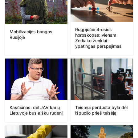
Rugpjūčio 4-osios
Mobilizacijos bangos
horoskopas: vienam
Rusijoje
Zodiako ženklui –
ypatingas perspėjimas
Kasčiūnas: dėl JAV karių
Teismui perduota byla dėl
Lietuvoje bus aišku rudenį
išpuolio prieš teisėją