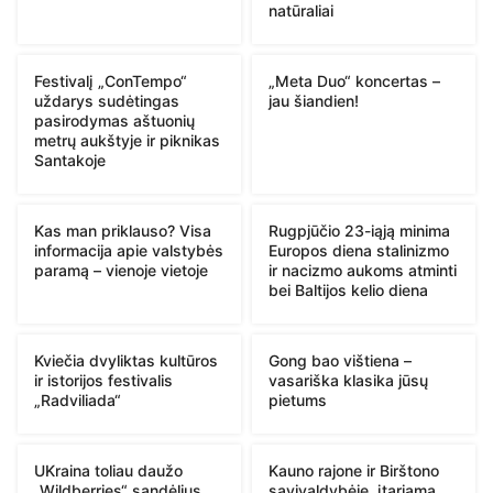
natūraliai
Festivalį „ConTempo“
„Meta Duo“ koncertas –
uždarys sudėtingas
jau šiandien!
pasirodymas aštuonių
metrų aukštyje ir piknikas
Santakoje
Kas man priklauso? Visa
Rugpjūčio 23-iąją minima
informacija apie valstybės
Europos diena stalinizmo
paramą – vienoje vietoje
ir nacizmo aukoms atminti
bei Baltijos kelio diena
Kviečia dvyliktas kultūros
Gong bao vištiena –
ir istorijos festivalis
vasariška klasika jūsų
„Radviliada“
pietums
UKraina toliau daužo
Kauno rajone ir Birštono
„Wildberries“ sandėlius
savivaldybėje, įtariama,