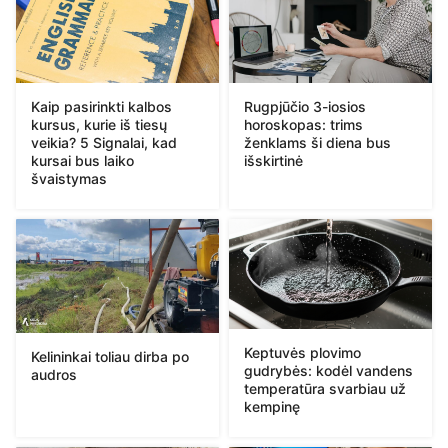
Kaip pasirinkti kalbos
Rugpjūčio 3-iosios
kursus, kurie iš tiesų
horoskopas: trims
veikia? 5 Signalai, kad
ženklams ši diena bus
kursai bus laiko
išskirtinė
švaistymas
Keptuvės plovimo
Kelininkai toliau dirba po
gudrybės: kodėl vandens
audros
temperatūra svarbiau už
kempinę