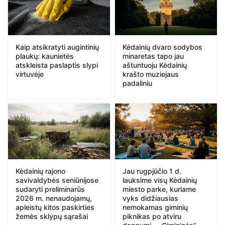
Kaip atsikratyti augintinių
Kėdainių dvaro sodybos
plaukų: kaunietės
minaretas tapo jau
atskleista paslaptis slypi
aštuntuoju Kėdainių
virtuvėje
krašto muziejaus
padaliniu
Kėdainių rajono
Jau rugpjūčio 1 d.
savivaldybės seniūnijose
lauksime visų Kėdainių
sudaryti preliminarūs
miesto parke, kuriame
2026 m. nenaudojamų,
vyks didžiausias
apleistų kitos paskirties
nemokamas giminių
žemės sklypų sąrašai
piknikas po atviru