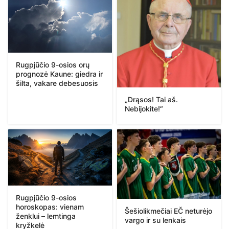
Rugpjūčio 9-osios orų
prognozė Kaune: giedra ir
šilta, vakare debesuosis
„Drąsos! Tai aš.
Nebijokite!“
Rugpjūčio 9-osios
horoskopas: vienam
Šešiolikmečiai EČ neturėjo
ženklui – lemtinga
vargo ir su lenkais
kryžkelė