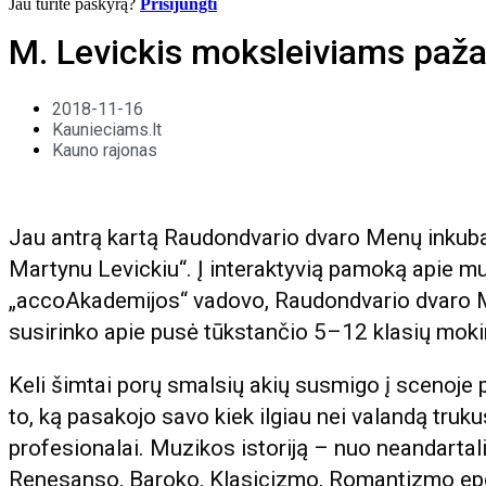
Jau turite paskyrą?
Prisijungti
M. Levickis moksleiviams paža
2018-11-16
Kaunieciams.lt
Kauno rajonas
Jau antrą kartą Raudondvario dvaro Menų inkub
Martynu Levickiu“. Į interaktyvią pamoką apie m
„accoAkademijos“ vadovo, Raudondvario dvaro Me
susirinko apie pusė tūkstančio 5–12 klasių moki
Keli šimtai porų smalsių akių susmigo į scenoje p
to, ką pasakojo savo kiek ilgiau nei valandą tru
profesionalai. Muzikos istoriją – nuo neandartali
Renesanso, Baroko, Klasicizmo, Romantizmo epoc