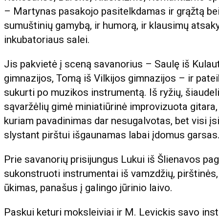
– Martynas pasakojo pasitelkdamas ir grąžtą bei k
sumuštinių gamybą, ir humorą, ir klausimų atsak
inkubatoriaus salei.
Jis pakvietė į sceną savanorius – Saulę iš Kula
gimnazijos, Tomą iš Vilkijos gimnazijos – ir patei
sukurti po muzikos instrumentą. Iš ryžių, šiaudelių
sąvaržėlių gimė miniatiūrinė improvizuota gitar
kuriam pavadinimas dar nesugalvotas, bet visi įsit
slystant pirštui išgaunamas labai įdomus garsas
Prie savanorių prisijungus Lukui iš Šlienavos pa
sukonstruoti instrumentai iš vamzdžių, pirštinės
ūkimas, panašus į galingo jūrinio laivo.
Paskui keturi moksleiviai ir M. Levickis savo in