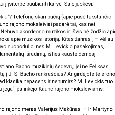
urį įsiterpė baubianti karvė. Salė juokėsi.
iu“? Telefonų skambučių (apie pusė tūkstančio
uno rajono moksleiviai padarė tai, kas net
 Nebuvo akordeono muzikos ir išvis nė žodžio api
a apie muzikos istoriją. Kitas žanras“, – vėliau
buvo nuobodulio, nes M. Levickio pasakojimas,
damentalių išradimų, išties kaustė dėmesį.
tiano Bacho muzikinių šedevrų, jei ne Feliksas
otą į J. S. Bacho rankraščius? Ar girdėjote telefon
 kad klasika nepasens ir nenumirs? M. Levickis tuo
ra jėga“, palinkėjo Kauno rajono moksleiviams:
auno rajono meras Valerijus Makūnas. – Ir Martyno