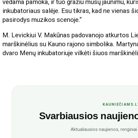
vedama pamoka, ir tuo gražiu mūsų jaunimu, kuri
inkubatoriaus salėje. Esu tikras, kad ne vienas š
pasirodys muzikos scenoje.“
M. Levickiui V. Makūnas padovanojo atkurtos Lie
marškinėlius su Kauno rajono simbolika. Martyn
dvaro Menų inkubatoriuje vilkėti šiuos marškinėl
KAUNIEČIAMS.L
Svarbiausios naujienos
Aktualiausios naujienos, renginiai i