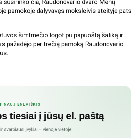
s susirinko čia, Raudondvario dvaro Menų
ioje pamokoje dalyvavęs moksleivis ateityje pats
tuvos šimtmečio logotipu papuoštą šaliką ir
as pažadėjo per trečią pamoką Raudondvario
ius.
T NAUJIENLAIŠKIS
 tiesiai į jūsų el. paštą
r svarbiausi įvykiai – vienoje vietoje.