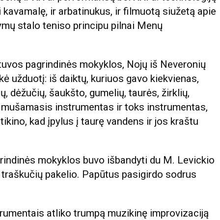
avamalę, ir arbatinukus, ir filmuotą siužetą apie
ymų stalo teniso principu pilnai Menų
utuvos pagrindinės mokyklos, Nojų iš Neveronių
kė užduotį: iš daiktų, kuriuos gavo kiekvienas,
, dėžučių, šaukšto, gumelių, taurės, žirklių,
a, mušamasis instrumentas ir toks instrumentas,
ikino, kad įpylus į taurę vandens ir jos kraštu
.
grindinės mokyklos buvo išbandyti du M. Levickio
, traškučių pakelio. Papūtus pasigirdo sodrus
strumentais atliko trumpą muzikinę improvizaciją