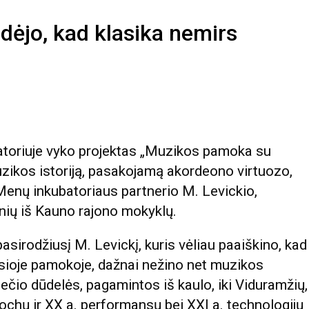
dėjo, kad klasika nemirs
atoriuje vyko projektas „Muzikos pamoka su
uzikos istoriją, pasakojamą akordeono virtuozo,
nų inkubatoriaus partnerio M. Levickio,
nių iš Kauno rajono mokyklų.
asirodžiusį M. Levickį, kuris vėliau paaiškino, kad
kusioje pamokoje, dažnai nežino net muzikos
ečio dūdelės, pagamintos iš kaulo, iki Viduramžių,
hų ir XX a. performansų bei XXI a. technologijų