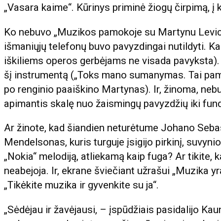
„Vasara kaime“. Kūrinys priminė žiogų čirpimą, į k
Ko nebuvo „Muzikos pamokoje su Martynu Levick
išmaniųjų telefonų buvo pavyzdingai nutildyti. Ka
iškiliems operos gerbėjams ne visada pavyksta).
šį instrumentą („Toks mano sumanymas. Tai pamok
po renginio paaiškino Martynas). Ir, žinoma, ne
apimantis skalę nuo žaismingų pavyzdžių iki fun
Ar žinote, kad šiandien neturėtume Johano Sebas
Mendelsonas, kuris turguje įsigijo pirkinį, suvyni
„Nokia“ melodiją, atliekamą kaip fuga? Ar tikite,
neabejoja. Ir, ekrane šviečiant užrašui „Muzika y
„Tikėkite muzika ir gyvenkite su ja“.
„Sėdėjau ir žavėjausi, – įspūdžiais pasidalijo K