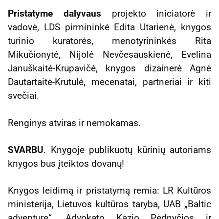
Pristatyme dalyvaus
projekto iniciatorė ir
vadovė, LDS pirmininkė Edita Utarienė, knygos
turinio kuratorės, menotyrininkės Rita
Mikučionytė, Nijolė Nevčesauskienė, Evelina
Januškaitė-Krupavičė, knygos dizainerė Agnė
Dautartaitė-Krutulė, mecenatai, partneriai ir kiti
svečiai.
Renginys atviras ir nemokamas.
SVARBU
. Knygoje publikuotų kūrinių autoriams
knygos bus įteiktos dovanų!
Knygos leidimą ir pristatymą remia: LR Kultūros
ministerija, Lietuvos kultūros taryba, UAB „Baltic
adventure“, Advokato Kazio Pėdnyčios ir