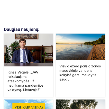
Daugiau naujienų:
Vievio ežero poilsio zonos
maudykloje vandens
Ignas Vėgėlė: „JAV
kokybė gera, maudytis
reikalaujama
saugu
atsakomybės už
netinkamą pandemijos
valdymą. Lietuvoje?“