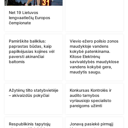
Net 19 Lietuvos
lengvaatlečių Europos
čempionate
Pamirškite baliklius:
Vievio ežero poilsio zonos
paprastas būdas, kaip
maudykloje vandens
papilkėjusias kojines vėl
kokybė patenkinama.
paversti akinančiai
Kitose Elektrėnų
baltomis
savivaldybės maudyklose
vandens kokybė gera,
maudytis saugu.
Ažytėnų tilto statybvietėje
Konkursas Kontrolės ir
– akivaizdūs pokyčiai
audito tarnybos
vyriausiojo specialisto
pareigoms užimti
Respublikinis tapytojų
Jonavą pasiekė pirmąjį