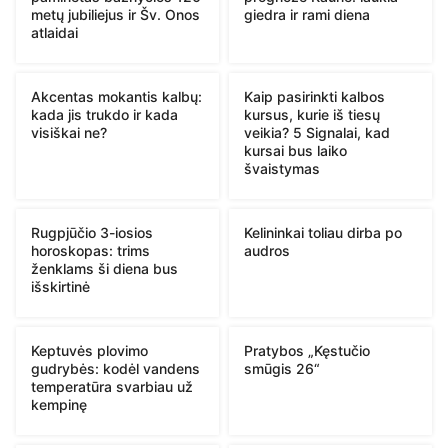
metų jubiliejus ir Šv. Onos
giedra ir rami diena
atlaidai
Akcentas mokantis kalbų:
Kaip pasirinkti kalbos
kada jis trukdo ir kada
kursus, kurie iš tiesų
visiškai ne?
veikia? 5 Signalai, kad
kursai bus laiko
švaistymas
Rugpjūčio 3-iosios
Kelininkai toliau dirba po
horoskopas: trims
audros
ženklams ši diena bus
išskirtinė
Keptuvės plovimo
Pratybos „Kęstučio
gudrybės: kodėl vandens
smūgis 26“
temperatūra svarbiau už
kempinę