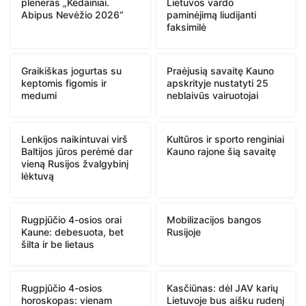
pleneras „Kėdainiai.
Lietuvos vardo
Abipus Nevėžio 2026“
paminėjimą liudijanti
faksimilė
Graikiškas jogurtas su
Praėjusią savaitę Kauno
keptomis figomis ir
apskrityje nustatyti 25
medumi
neblaivūs vairuotojai
Lenkijos naikintuvai virš
Kultūros ir sporto renginiai
Baltijos jūros perėmė dar
Kauno rajone šią savaitę
vieną Rusijos žvalgybinį
lėktuvą
Rugpjūčio 4-osios orai
Mobilizacijos bangos
Kaune: debesuota, bet
Rusijoje
šilta ir be lietaus
Rugpjūčio 4-osios
Kasčiūnas: dėl JAV karių
horoskopas: vienam
Lietuvoje bus aišku rudenį