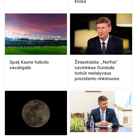
kruša
Spalį Kaune futbolo
Žiniasklaida: „Norfos“
savaitgalis
savininkas Dundulis
turbūt nedalyvaus
prezidento rinkimuose