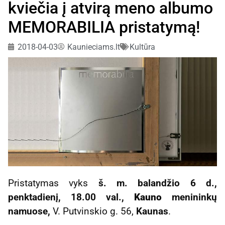
kviečia į atvirą meno albumo
MEMORABILIA pristatymą!
2018-04-03
Kaunieciams.lt
Kultūra
Pristatymas vyks
š. m. balandžio 6 d.,
penktadienį, 18.00 val.,
Kauno
menininkų
namuose,
V. Putvinskio g. 56,
Kaunas
.