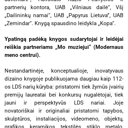
partnerių kontora, UAB „Vilniaus dailė“, Všį
„Dailininkų namai“, UAB „Papyrus Lietuva”, UAB
„Zemindar“. Knygą spausdino leidykla „Kopa“.
Ypatingą padėką knygos sudarytojai ir leidėjai
reiškia partneriams „Mo muziejui“ (Modernaus
meno centrui).
Nestandartinėje, konceptualioje, inovatyvaus
dizaino knygoje publikuojama daugiau kaip 112-
os LDS narių kūryba: pristatomi tiek žymūs įvairių
premijų laureatai bei konkursų nugalėtojai, tiek
jauni ir perspektyvūs LDS nariai. Joje
novatoriškai ir originaliai pristatomi tapybos,
skulptūros, instaliacijos, videomeno, objektų,
grafikos, keramikos, tekstilės, stiklo, metalo,