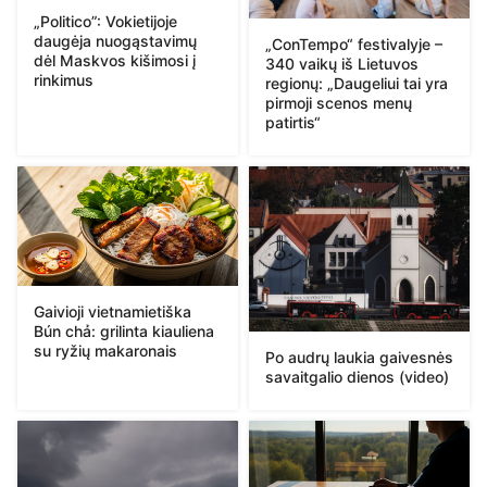
„Politico”: Vokietijoje
daugėja nuogąstavimų
„ConTempo“ festivalyje –
dėl Maskvos kišimosi į
340 vaikų iš Lietuvos
rinkimus
regionų: „Daugeliui tai yra
pirmoji scenos menų
patirtis“
Gaivioji vietnamietiška
Bún chả: grilinta kiauliena
su ryžių makaronais
Po audrų laukia gaivesnės
savaitgalio dienos (video)