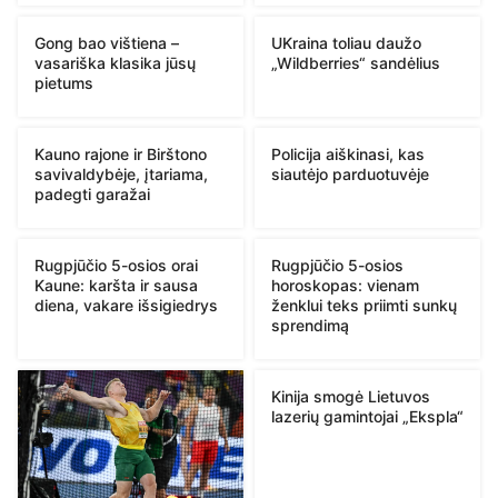
Gong bao vištiena –
UKraina toliau daužo
vasariška klasika jūsų
„Wildberries“ sandėlius
pietums
Kauno rajone ir Birštono
Policija aiškinasi, kas
savivaldybėje, įtariama,
siautėjo parduotuvėje
padegti garažai
Rugpjūčio 5-osios orai
Rugpjūčio 5-osios
Kaune: karšta ir sausa
horoskopas: vienam
diena, vakare išsigiedrys
ženklui teks priimti sunkų
sprendimą
Kinija smogė Lietuvos
lazerių gamintojai „Ekspla“