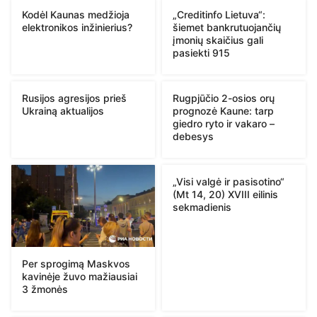
Kodėl Kaunas medžioja
„Creditinfo Lietuva“:
elektronikos inžinierius?
šiemet bankrutuojančių
įmonių skaičius gali
pasiekti 915
Rusijos agresijos prieš
Rugpjūčio 2-osios orų
Ukrainą aktualijos
prognozė Kaune: tarp
giedro ryto ir vakaro –
debesys
„Visi valgė ir pasisotino“
(Mt 14, 20) XVIII eilinis
sekmadienis
Per sprogimą Maskvos
kavinėje žuvo mažiausiai
3 žmonės