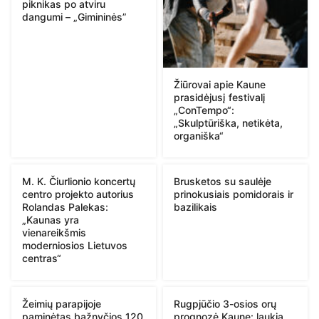
piknikas po atviru
dangumi – „Gimininės”
Žiūrovai apie Kaune
prasidėjusį festivalį
„ConTempo“:
„Skulptūriška, netikėta,
organiška“
M. K. Čiurlionio koncertų
Brusketos su saulėje
centro projekto autorius
prinokusiais pomidorais ir
Rolandas Palekas:
bazilikais
„Kaunas yra
vienareikšmis
moderniosios Lietuvos
centras“
Žeimių parapijoje
Rugpjūčio 3-osios orų
paminėtas bažnyčios 120
prognozė Kaune: laukia