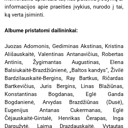
informacijos apie praeities įvykius, nurodo į tai,
ką verta įsiminti.
Albume pristatomi dailininkai:
Juozas Adomonis, Gediminas Akstinas, Kristina
Ališauskaitė, Valentinas Antanavičius, Robertas
Antinis, Žygimantas Augustinas, Elena
Balsiukaitė-Brazdžiūnienė, „Baltos kandys“, Živilė
Bardzilauskaitė-Bergins, Ray Bartkus, Ričardas
Bartkevičius, Juris Bergins, Linas Blažiūnas,
Konstantinas Bogdanas, Eglė Ganda
Bogdanienė, Arvydas Brazdžiūnas (Dusė),
Eugenijus Antanas Cukermanas, Eglė
Čėjauskaitė-Gintalė, Henrikas Čerapas, Inga
Dargužytė, Laima Drazdauskaitė, Vytautas