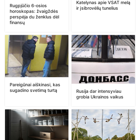
Katelynas apie VSAT melą
Rugpjūčio 6-osios
ir įsibrovėlių tunelius
horoskopas: žvaigždės
perspėja du ženklus dėl
finansų
Pareigūnai aiškinasi, kas
sugadino svetimą turtą
Rusija dar intensyviau
grobia Ukrainos vaikus