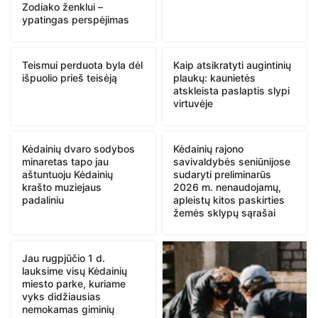
Zodiako ženklui –
ypatingas perspėjimas
Teismui perduota byla dėl
Kaip atsikratyti augintinių
išpuolio prieš teisėją
plaukų: kaunietės
atskleista paslaptis slypi
virtuvėje
Kėdainių dvaro sodybos
Kėdainių rajono
minaretas tapo jau
savivaldybės seniūnijose
aštuntuoju Kėdainių
sudaryti preliminarūs
krašto muziejaus
2026 m. nenaudojamų,
padaliniu
apleistų kitos paskirties
žemės sklypų sąrašai
Jau rugpjūčio 1 d.
lauksime visų Kėdainių
miesto parke, kuriame
vyks didžiausias
nemokamas giminių