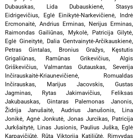
Dubauskas, Lida Dubauskienė, Stasys
Eidrigevičius, Eglė Einikytė-Narkevičienė, Indrė
Ercmonaitė, Andrius Erminas, Nerijus Erminas,
Raimondas Gailiūnas, Mykolė, Patricija Gilytė,
Eglė Gineitytė, Dalia Gentvainytė-Arčikauskienė,
Petras Gintalas, Bronius Gražys, Kęstutis
Grigaliūnas, Ramūnas Grikevičius, Algis
Griškevičius, Valmantas Gutauskas, Severija
Inčirauskaitė-Kriaunevičienė, Romualdas
Inčirauskas, Marijus Jacovskis, Gustas
Jagminas, Rytas Jakimavičius, Feliksas
Jakubauskas, Gintaras Palemonas Janonis,
Židrija Janušaitė, Audrius Janušonis, Lina
Jonikė, Agnė Jonkutė, Jonas Jurcikas, Patricija
Jurkšaitytė, Linas Jusionis, Paulius Juška, Eglė
Karpavičiūtė, Rūta Viktorija Katiliūtė, Rimvydas