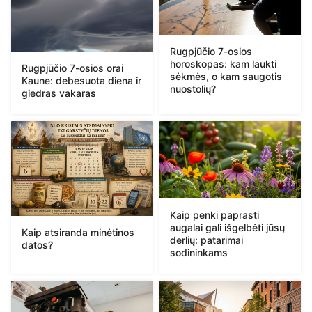
Rugpjūčio 7-osios
horoskopas: kam laukti
Rugpjūčio 7-osios orai
sėkmės, o kam saugotis
Kaune: debesuota diena ir
nuostolių?
giedras vakaras
Kaip penki paprasti
augalai gali išgelbėti jūsų
Kaip atsiranda minėtinos
derlių: patarimai
datos?
sodininkams