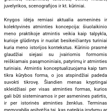
juvelyrikos, scenografijos ir kt. kūriniai.
Knygos idėja remiasi aktualia asmeninės ir
kolektyvinės atminties koncepcija: šiuolaikinio
meno praktikoje atmintis veikia kaip talpykla,
kurioje glūdintys ir nuolat besikeičiantys turiniai
kuria meno istorijos kontekstus. Kūrinio prasmė
glaudžiai siejasi su įvairiomis formomis
reiškiamais pasąmoniniais, patyrimų ir atminties
turiniais. Atmintis konceptualizuojama kaip tam
tikra kūrybos forma, o jos atspindžiai padeda
suvokti tikrovę. Šiandien menas kryptingai
skleidžiasi per visas atminties formas, kurios
gali būti sisteminamos ir per asmenines patirtis,
ir per istorinės atminties ženklus. Terminas
memorabilia
apibrėžia tai, kas pateikia įrodymų ar