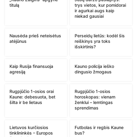
titulą
trys vietos, kur pomidorai
ir agurkai augs kaip
niekad gausiai
Nausėda prieš neteisėtus
Perseidų lietūs: kodėl šis
atėjūnus
reiškinys yra toks
išskirtinis?
Kaip Rusija finansuoja
Kauno policija ieško
agresiją
dingusio žmogaus
Rugpjūčio 1-osios orai
Rugpjūčio 1-osios
Kaune: debesuota, bet
horoskopas: vienam
šilta ir be lietaus
ženklui – lemtingas
sprendimas
Lietuvos kurčiosios
Futbolas ir regbis Kaune
tinklininkės – Europos
bus?