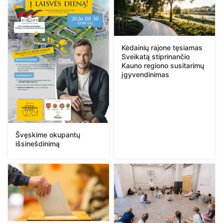
Kėdainių rajone tęsiamas
Sveikatą stiprinančio
Kauno regiono susitarimų
įgyvendinimas
Švęskime okupantų
išsinešdinimą