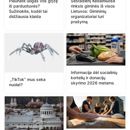
Plaunate uogas vos grįžę
Šeštadienį Kėdainiuose
iš parduotuvės?
rinksis giminės iš visos
Sužinokite, kodėl tai
Lietuvos: Gimininių
didžiausia klaida
organizatoriai turi
prašymą
Informacija dėl socialinių
kortelių ir donacijų
„TikTok“ mus seka
skyrimo 2026 metams
nuolat?