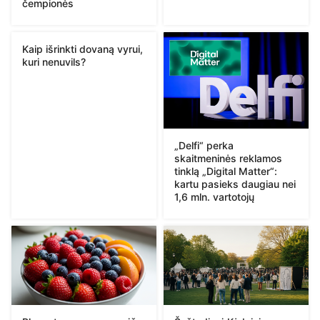
čempionės
Kaip išrinkti dovaną vyrui,
kuri nenuvils?
„Delfi“ perka
skaitmeninės reklamos
tinklą „Digital Matter“:
kartu pasieks daugiau nei
1,6 mln. vartotojų