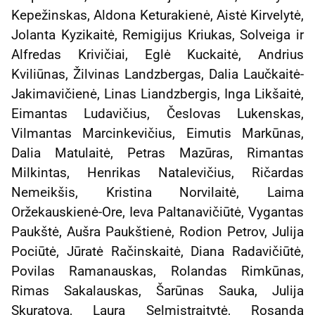
Kepežinskas, Aldona Keturakienė, Aistė Kirvelytė,
Jolanta Kyzikaitė, Remigijus Kriukas, Solveiga ir
Alfredas Krivičiai, Eglė Kuckaitė, Andrius
Kviliūnas, Žilvinas Landzbergas, Dalia Laučkaitė-
Jakimavičienė, Linas Liandzbergis, Inga Likšaitė,
Eimantas Ludavičius, Česlovas Lukenskas,
Vilmantas Marcinkevičius, Eimutis Markūnas,
Dalia Matulaitė, Petras Mazūras, Rimantas
Milkintas, Henrikas Natalevičius, Ričardas
Nemeikšis, Kristina Norvilaitė, Laima
Oržekauskienė-Ore, Ieva Paltanavičiūtė, Vygantas
Paukštė, Aušra Paukštienė, Rodion Petrov, Julija
Pociūtė, Jūratė Račinskaitė, Diana Radavičiūtė,
Povilas Ramanauskas, Rolandas Rimkūnas,
Rimas Sakalauskas, Šarūnas Sauka, Julija
Skuratova, Laura Selmistraitytė, Rosanda