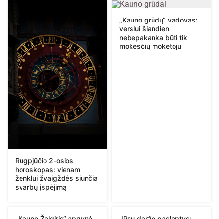
„Kauno grūdų“ vadovas:
verslui šiandien
nebepakanka būti tik
mokesčių mokėtoju
Rugpjūčio 2-osios
horoskopas: vienam
ženklui žvaigždės siunčia
svarbų įspėjimą
„Kauno Žalgiris“ apgynė
Jūsų daržo paslaptys: