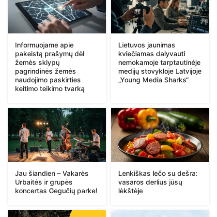
Informuojame apie
Lietuvos jaunimas
pakeistą prašymų dėl
kviečiamas dalyvauti
žemės sklypų
nemokamoje tarptautinėje
pagrindinės žemės
medijų stovykloje Latvijoje
naudojimo paskirties
„Young Media Sharks“
keitimo teikimo tvarką
Jau šiandien – Vakarės
Lenkiškas lečo su dešra:
Urbaitės ir grupės
vasaros derlius jūsų
koncertas Gegučių parke!
lėkštėje