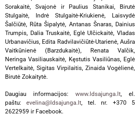
Sorakaitė, Svajonė ir Paulius Stanikai, Birutė
Stulgaitė, Indrė Stulgaitė-Kriukienė, Laisvydė
Šalčiūtė, Rūta Šipalytė, Antanas Šnaras, Dainius
Trumpis, Dalia Truskaitė, Eglė Ulčickaitė, Vladas
Urbanavičius, Edita Radvilavičiūtė-Utarienė, Aušra
Vaitkūnienė (Barzdukaitė), Renata Valčik,
Neringa Vasiliauskaitė, Kęstutis Vasiliūnas, Eglė
Vertelkaitė, Sigitas Virpilaitis, Zinaida Vogėlienė,
Birutė Zokaitytė.
Daugiau informacijos:
www.ldsajunga.lt
, el.
paštu:
evelina@ldsajunga.lt
, tel. nr. +370 5
2622959 ir Facebook.