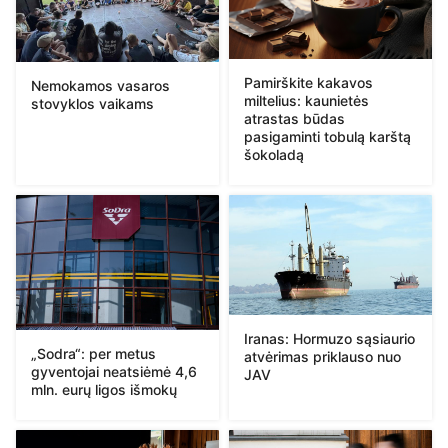
Pamirškite kakavos
Nemokamos vasaros
miltelius: kaunietės
stovyklos vaikams
atrastas būdas
pasigaminti tobulą karštą
šokoladą
Iranas: Hormuzo sąsiaurio
„Sodra“: per metus
atvėrimas priklauso nuo
gyventojai neatsiėmė 4,6
JAV
mln. eurų ligos išmokų