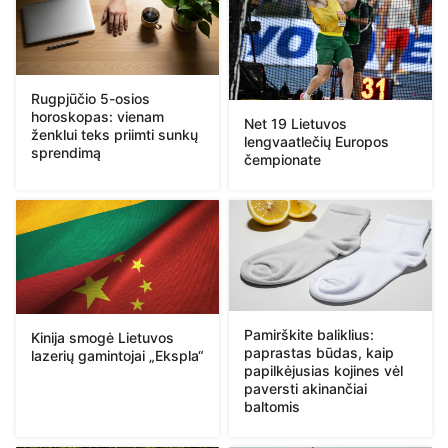
Rugpjūčio 5-osios
horoskopas: vienam
Net 19 Lietuvos
ženklui teks priimti sunkų
lengvaatlečių Europos
sprendimą
čempionate
Pamirškite baliklius:
Kinija smogė Lietuvos
paprastas būdas, kaip
lazerių gamintojai „Ekspla“
papilkėjusias kojines vėl
paversti akinančiai
baltomis