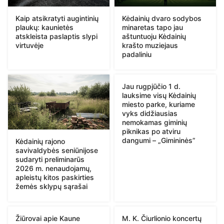
Kaip atsikratyti augintinių
Kėdainių dvaro sodybos
plaukų: kaunietės
minaretas tapo jau
atskleista paslaptis slypi
aštuntuoju Kėdainių
virtuvėje
krašto muziejaus
padaliniu
Jau rugpjūčio 1 d.
lauksime visų Kėdainių
miesto parke, kuriame
vyks didžiausias
nemokamas giminių
piknikas po atviru
dangumi – „Gimininės”
Kėdainių rajono
savivaldybės seniūnijose
sudaryti preliminarūs
2026 m. nenaudojamų,
apleistų kitos paskirties
žemės sklypų sąrašai
Žiūrovai apie Kaune
M. K. Čiurlionio koncertų