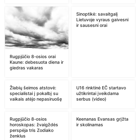
Sinoptikė: savaitgalį
Lietuvoje vyraus gaivesni
ir sausesni orai
Rugpjūčio 8-osios orai
Kaune: debesuota diena ir
giedras vakaras
Žlabių šeimos atstovė:
U16 rinktinė EČ startavo
specialistai į pokalbį su
užtikrintai įveikdama
vaikais atėjo nepasiruošę
serbus (video)
Rugpjūčio 8-osios
Keenanas Evansas grįžta
horoskopas: žvaigždės
ir skolinamas
perspėja tris Zodiako
ženklus