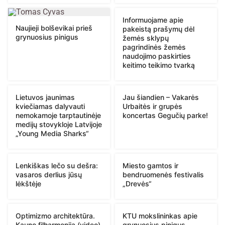
Informuojame apie
Naujieji bolševikai prieš
pakeistą prašymų dėl
grynuosius pinigus
žemės sklypų
pagrindinės žemės
naudojimo paskirties
keitimo teikimo tvarką
Lietuvos jaunimas
Jau šiandien – Vakarės
kviečiamas dalyvauti
Urbaitės ir grupės
nemokamoje tarptautinėje
koncertas Gegučių parke!
medijų stovykloje Latvijoje
„Young Media Sharks“
Lenkiškas lečo su dešra:
Miesto gamtos ir
vasaros derlius jūsų
bendruomenės festivalis
lėkštėje
„Drevės“
Optimizmo architektūra.
KTU mokslininkas apie
Kauno filharmonija (video)
grynuosius pinigus