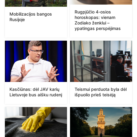
Rugpjūčio 4-osios
Mobilizacijos bangos
horoskopas: vienam
Rusijoje
Zodiako ženklui –
ypatingas perspėjimas
Kasčiūnas: dėl JAV karių
Teismui perduota byla dėl
Lietuvoje bus aišku rudenį
išpuolio prieš teisėją