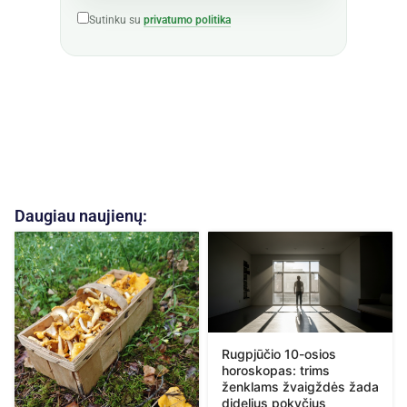
Sutinku su
privatumo politika
Daugiau naujienų:
Rugpjūčio 10-osios
horoskopas: trims
ženklams žvaigždės žada
didelius pokyčius