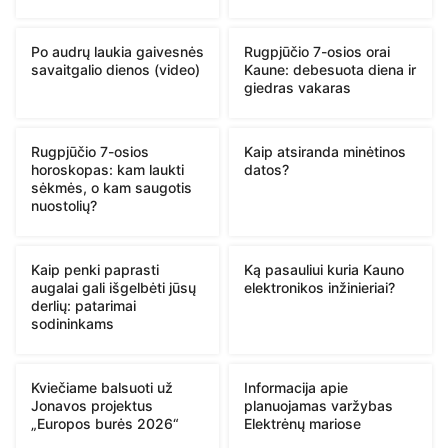
Po audrų laukia gaivesnės
Rugpjūčio 7-osios orai
savaitgalio dienos (video)
Kaune: debesuota diena ir
giedras vakaras
Rugpjūčio 7-osios
Kaip atsiranda minėtinos
horoskopas: kam laukti
datos?
sėkmės, o kam saugotis
nuostolių?
Kaip penki paprasti
Ką pasauliui kuria Kauno
augalai gali išgelbėti jūsų
elektronikos inžinieriai?
derlių: patarimai
sodininkams
Kviečiame balsuoti už
Informacija apie
Jonavos projektus
planuojamas varžybas
„Europos burės 2026“
Elektrėnų mariose