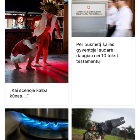
Per pusmetį šalies
gyventojai sudarė
daugiau nei 10 tūkst.
testamentų
„Kai scenoje kalba
kūnas….“