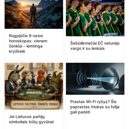
Rugpjūčio 9-osios
horoskopas: vienam
Šešiolikmečiai EČ neturėjo
ženklui – lemtinga
vargo ir su lenkais
kryžkelė
Prastas Wi-Fi ryšys? Šis
paprastas triukas su folija
gali padėti
Jei Lietuvos partijų
simboliais būtų gyvūnai