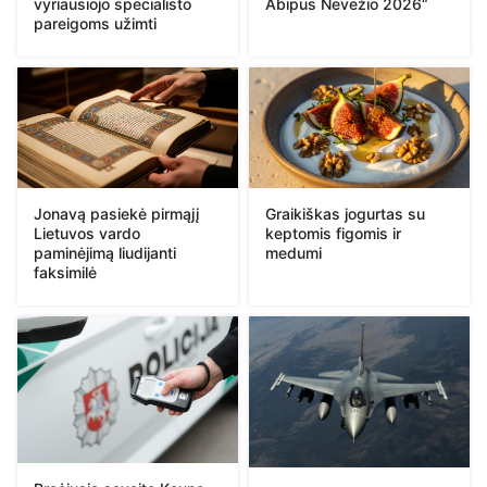
vyriausiojo specialisto
Abipus Nevėžio 2026“
pareigoms užimti
Jonavą pasiekė pirmąjį
Graikiškas jogurtas su
Lietuvos vardo
keptomis figomis ir
paminėjimą liudijanti
medumi
faksimilė