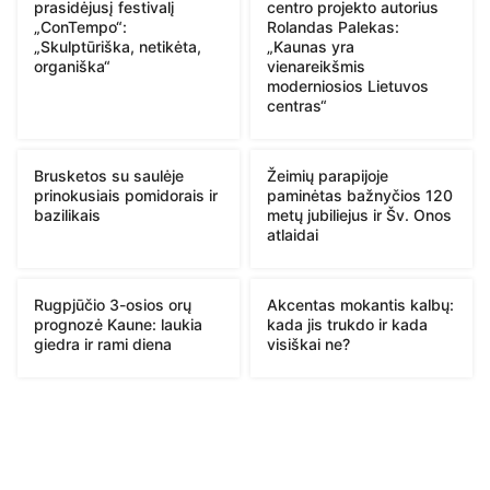
prasidėjusį festivalį
centro projekto autorius
„ConTempo“:
Rolandas Palekas:
„Skulptūriška, netikėta,
„Kaunas yra
organiška“
vienareikšmis
moderniosios Lietuvos
centras“
Brusketos su saulėje
Žeimių parapijoje
prinokusiais pomidorais ir
paminėtas bažnyčios 120
bazilikais
metų jubiliejus ir Šv. Onos
atlaidai
Rugpjūčio 3-osios orų
Akcentas mokantis kalbų:
prognozė Kaune: laukia
kada jis trukdo ir kada
giedra ir rami diena
visiškai ne?