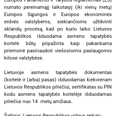
numato pereinamąjį laikotarpį (iki vienų metų)
Europos Sąjungos ir Europos ekonominės
erdvės valstybėms, siekiančioms užtikrinti
sklandų procesą, kad po kurio laiko Lietuvos
Respublikos išduodama asmens tapatybės
kortelė būtų pripažinta kaip pakankama
priemonė pasinaudoti viešosiomis paslaugomis
kitose valstybėse.
Lietuvoje asmens tapatybės dokumentas
(kortelė ir (arba) pasas) išduodamas kiekvienam
Lietuvos Respublikos piliečiui, sertifikatas su PIN
kodu asmens tapatybės kortelėje išduodamas
piliečiui nuo 14 metų amžiaus.
Šaltinis: Lietuvos Respublikos vidaus reikalų