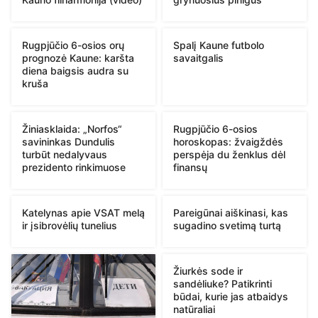
Rugpjūčio 6-osios orų
Spalį Kaune futbolo
prognozė Kaune: karšta
savaitgalis
diena baigsis audra su
kruša
Žiniasklaida: „Norfos“
Rugpjūčio 6-osios
savininkas Dundulis
horoskopas: žvaigždės
turbūt nedalyvaus
perspėja du ženklus dėl
prezidento rinkimuose
finansų
Katelynas apie VSAT melą
Pareigūnai aiškinasi, kas
ir įsibrovėlių tunelius
sugadino svetimą turtą
Žiurkės sode ir
sandėliuke? Patikrinti
būdai, kurie jas atbaidys
natūraliai