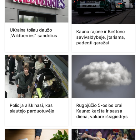
UKraina toliau daužo
Kauno rajone ir Birštono
„Wildberries“ sandėlius
savivaldybėje, įtariama,
padegti garažai
Policija aiškinasi, kas
Rugpjūčio 5-osios orai
siautėjo parduotuvėje
Kaune: karšta ir sausa
diena, vakare išsigiedrys