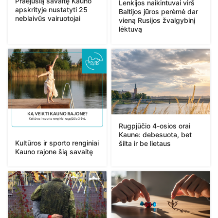
Praėjusią savaitę Kauno
Lenkijos naikintuvai virš
apskrityje nustatyti 25
Baltijos jūros perėmė dar
neblaivūs vairuotojai
vieną Rusijos žvalgybinį
lėktuvą
Rugpjūčio 4-osios orai
Kaune: debesuota, bet
Kultūros ir sporto renginiai
šilta ir be lietaus
Kauno rajone šią savaitę