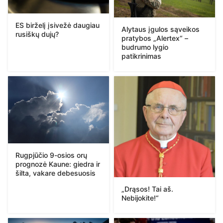
ES birželį įsivežė daugiau
Alytaus įgulos sąveikos
rusiškų dujų?
pratybos „Alertex“ –
budrumo lygio
patikrinimas
Rugpjūčio 9-osios orų
prognozė Kaune: giedra ir
šilta, vakare debesuosis
„Drąsos! Tai aš.
Nebijokite!“