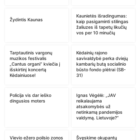
Kaunietės išradingumas:
Žydintis Kaunas
kaip pasigaminti stilingas
žaliuzes iš tapetų likučių
vos per 10 minučių
Tarptautinis vargonų
Kėdainių rajono
muzikos festivalis
savivaldybė perka dviejų
„Cantus organi“ kviečia į
kambarių butą socialinio
išskirtinį koncertą
būsto fondo plėtrai (SB-
Kėdainiuose!
31)
Policija vis dar ieško
Ignas Vėgėlė: „JAV
dingusios moters
reikalaujama
atsakomybės už
netinkamą pandemijos
valdymą. Lietuvoje?“
Vievio ežero poilsio zonos
Švęskime okupantų