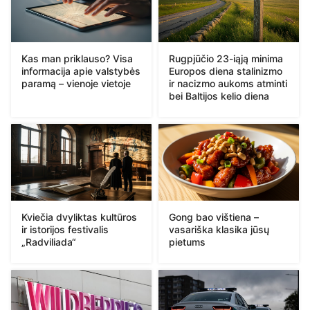
Kas man priklauso? Visa
Rugpjūčio 23-iąją minima
informacija apie valstybės
Europos diena stalinizmo
paramą – vienoje vietoje
ir nacizmo aukoms atminti
bei Baltijos kelio diena
Kviečia dvyliktas kultūros
Gong bao vištiena –
ir istorijos festivalis
vasariška klasika jūsų
„Radviliada“
pietums