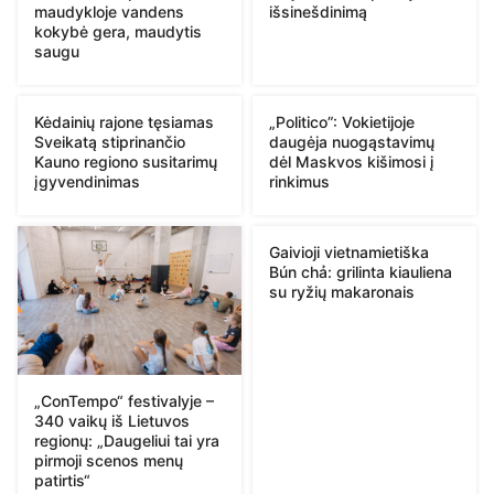
maudykloje vandens
išsinešdinimą
kokybė gera, maudytis
saugu
Kėdainių rajone tęsiamas
„Politico”: Vokietijoje
Sveikatą stiprinančio
daugėja nuogąstavimų
Kauno regiono susitarimų
dėl Maskvos kišimosi į
įgyvendinimas
rinkimus
Gaivioji vietnamietiška
Bún chả: grilinta kiauliena
su ryžių makaronais
„ConTempo“ festivalyje –
340 vaikų iš Lietuvos
regionų: „Daugeliui tai yra
pirmoji scenos menų
patirtis“