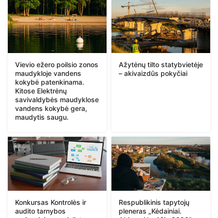
Vievio ežero poilsio zonos
Ažytėnų tilto statybvietėje
maudykloje vandens
– akivaizdūs pokyčiai
kokybė patenkinama.
Kitose Elektrėnų
savivaldybės maudyklose
vandens kokybė gera,
maudytis saugu.
Konkursas Kontrolės ir
Respublikinis tapytojų
audito tarnybos
pleneras „Kėdainiai.