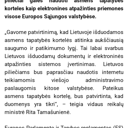
piliečiai galės naudoti asmens tapatybės
korteles kaip elektronines atpažinties priemones
visose Europos Sąjungos valstybėse.
„Gavome patvirtinimą, kad Lietuvoje išduodamos
asmens tapatybės kortelės atitinka aukščiausią
saugumo ir patikimumo lygį. Tai labai svarbus
Lietuvos išduodamų dokumentų ir elektroninės
atpažinties sistemos įvertinimas. Lietuvos
piliečiams bus paprasčiau naudotis internetu
teikiamomis viešojo administravimo
paslaugomis kitose valstybėse. Pateikus
asmens tapatybės kortelę, bus patvirtinta, kad
duomenys yra tikri“, – teigia vidaus reikalų
ministrė Rita Tamašunienė.
Europos Parlamento ir Tarybos reglamentas (ES)