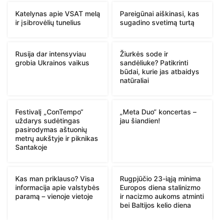
Katelynas apie VSAT melą
Pareigūnai aiškinasi, kas
ir įsibrovėlių tunelius
sugadino svetimą turtą
Rusija dar intensyviau
Žiurkės sode ir
grobia Ukrainos vaikus
sandėliuke? Patikrinti
būdai, kurie jas atbaidys
natūraliai
Festivalį „ConTempo“
„Meta Duo“ koncertas –
uždarys sudėtingas
jau šiandien!
pasirodymas aštuonių
metrų aukštyje ir piknikas
Santakoje
Kas man priklauso? Visa
Rugpjūčio 23-iąją minima
informacija apie valstybės
Europos diena stalinizmo
paramą – vienoje vietoje
ir nacizmo aukoms atminti
bei Baltijos kelio diena