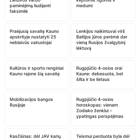
paminėjimą liudijanti
medumi
faksimilė
Praėjusią savaitę Kauno
Lenkijos naikintuvai virš
apskrityje nustatyti 25
Baltijos jūros perėmė dar
neblaivūs vairuotojai
vieną Rusijos žvalgybinį
lėktuvą
Kultūros ir sporto renginiai
Rugpjūčio 4-osios orai
Kauno rajone šią savaitę
Kaune: debesuota, bet
šilta ir be lietaus
Mobilizacijos bangos
Rugpjūčio 4-osios
Rusijoje
horoskopas: vienam
Zodiako ženklui –
ypatingas perspėjimas
Kasčiūnas: dėl JAV karių
Teismui perduota byla dėl