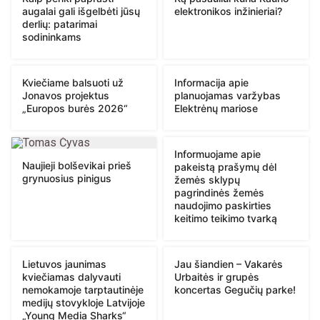
augalai gali išgelbėti jūsų
elektronikos inžinieriai?
derlių: patarimai
sodininkams
Kviečiame balsuoti už
Informacija apie
Jonavos projektus
planuojamas varžybas
„Europos burės 2026“
Elektrėnų mariose
Informuojame apie
Naujieji bolševikai prieš
pakeistą prašymų dėl
grynuosius pinigus
žemės sklypų
pagrindinės žemės
naudojimo paskirties
keitimo teikimo tvarką
Lietuvos jaunimas
Jau šiandien – Vakarės
kviečiamas dalyvauti
Urbaitės ir grupės
nemokamoje tarptautinėje
koncertas Gegučių parke!
medijų stovykloje Latvijoje
„Young Media Sharks“