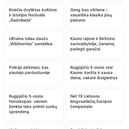
Kviečia dvyliktas kultūros
Gong bao vištiena –
ir istorijos festivalis
vasariška klasika jūsų
„Radviliada“
pietums
UKraina toliau daužo
Kauno rajone ir Birštono
„Wildberries“ sandėlius
savivaldybėje, įtariama,
padegti garažai
Policija aiškinasi, kas
Rugpjūčio 5-osios orai
siautėjo parduotuvėje
Kaune: karšta ir sausa
diena, vakare išsigiedrys
Rugpjūčio 5-osios
Net 19 Lietuvos
horoskopas: vienam
lengvaatlečių Europos
ženklui teks priimti sunkų
čempionate
sprendimą