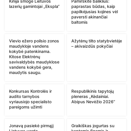
Kinija smogė Lietuvos
Pamirškite baliklius:
lazerių gamintojai „Ekspla“
paprastas būdas, kaip
papilkėjusias kojines vėl
paversti akinančiai
baltomis
Vievio ežero poilsio zonos
Ažytėnų tilto statybvietėje
maudykloje vandens
– akivaizdūs pokyčiai
kokybė patenkinama.
Kitose Elektrėnų
savivaldybės maudyklose
vandens kokybė gera,
maudytis saugu.
Konkursas Kontrolės ir
Respublikinis tapytojų
audito tarnybos
pleneras „Kėdainiai.
vyriausiojo specialisto
Abipus Nevėžio 2026“
pareigoms užimti
Jonavą pasiekė pirmąjį
Graikiškas jogurtas su
Lietuvos vardo
keptomis figomis ir