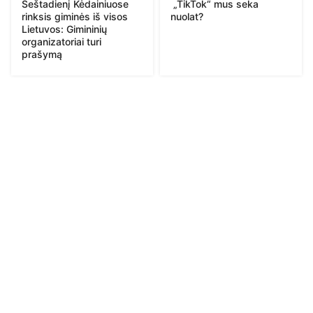
Šeštadienį Kėdainiuose
„TikTok“ mus seka
rinksis giminės iš visos
nuolat?
Lietuvos: Gimininių
organizatoriai turi
prašymą