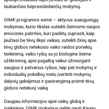
laukiančias beprasidedančių mokymų.
GIMK programos esmė – aktyvus suaugusiųjų
mokymas, kurio tikslas suteikti šeimoms naujos
emocinės patirties, kuri padėtų suprasti, kaip
jaučiasi be tėvų likęs vaikas, suteikti žinių apie
tėvų globos netekusio vaiko raidos poreikių
tenkinimą, vaiko ryšių su jo biologine šeima
užtikrinimą, apie pagalbą vaikui užmezgant
saugius ir patvarius ryšius, taip pat mokymų ir
individualių pokalbių metu įvertinti mokymų
dalyvių gebėjimus ir pasirengimą priimti tėvų
globos netekusį vaiką.
Daugiau informacijos apie vaikų globą ir
įvaikinimą, GIMK mokymus galite gauti Kauno