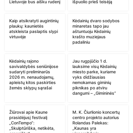
Lietuvoje bus aišku rudenį
išpuolio prieš teisėją
Kaip atsikratyti augintinių
Kėdainių dvaro sodybos
plaukų: kaunietės
minaretas tapo jau
atskleista paslaptis slypi
aštuntuoju Kėdainių
virtuvėje
krašto muziejaus
padaliniu
Kėdainių rajono
Jau rugpjūčio 1 d.
savivaldybės seniūnijose
lauksime visų Kėdainių
sudaryti preliminarūs
miesto parke, kuriame
2026 m. nenaudojamų,
vyks didžiausias
apleistų kitos paskirties
nemokamas giminių
žemės sklypų sąrašai
piknikas po atviru
dangumi – „Gimininės”
Žiūrovai apie Kaune
M. K. Čiurlionio koncertų
prasidėjusį festivalį
centro projekto autorius
„ConTempo“:
Rolandas Palekas:
„Skulptūriška, netikėta,
„Kaunas yra