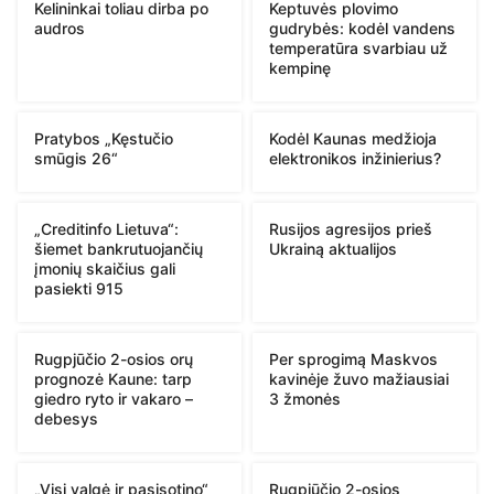
Kelininkai toliau dirba po
Keptuvės plovimo
audros
gudrybės: kodėl vandens
temperatūra svarbiau už
kempinę
Pratybos „Kęstučio
Kodėl Kaunas medžioja
smūgis 26“
elektronikos inžinierius?
„Creditinfo Lietuva“:
Rusijos agresijos prieš
šiemet bankrutuojančių
Ukrainą aktualijos
įmonių skaičius gali
pasiekti 915
Rugpjūčio 2-osios orų
Per sprogimą Maskvos
prognozė Kaune: tarp
kavinėje žuvo mažiausiai
giedro ryto ir vakaro –
3 žmonės
debesys
„Visi valgė ir pasisotino“
Rugpjūčio 2-osios