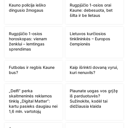
Kauno policija ieško
Rugpjūčio 1-osios orai
dingusio žmogaus
Kaune: debesuota, bet
šilta ir be lietaus
Rugpjūčio 1-osios
Lietuvos kurčiosios
horoskopas: vienam
tinklininkės – Europos
ženklui – lemtingas
čempionės
sprendimas
Futbolas ir regbis Kaune
Kaip išrinkti dovaną vyrui,
bus?
kuri nenuvils?
„Delfi“ perka
Plaunate uogas vos grįžę
skaitmeninės reklamos
iš parduotuvės?
tinklą „Digital Matter“:
Sužinokite, kodėl tai
kartu pasieks daugiau nei
didžiausia klaida
1,6 mln. vartotojų