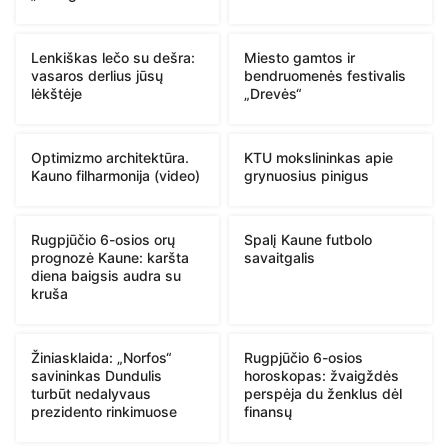
Lenkiškas lečo su dešra:
Miesto gamtos ir
vasaros derlius jūsų
bendruomenės festivalis
lėkštėje
„Drevės“
Optimizmo architektūra.
KTU mokslininkas apie
Kauno filharmonija (video)
grynuosius pinigus
Rugpjūčio 6-osios orų
Spalį Kaune futbolo
prognozė Kaune: karšta
savaitgalis
diena baigsis audra su
kruša
Žiniasklaida: „Norfos“
Rugpjūčio 6-osios
savininkas Dundulis
horoskopas: žvaigždės
turbūt nedalyvaus
perspėja du ženklus dėl
prezidento rinkimuose
finansų