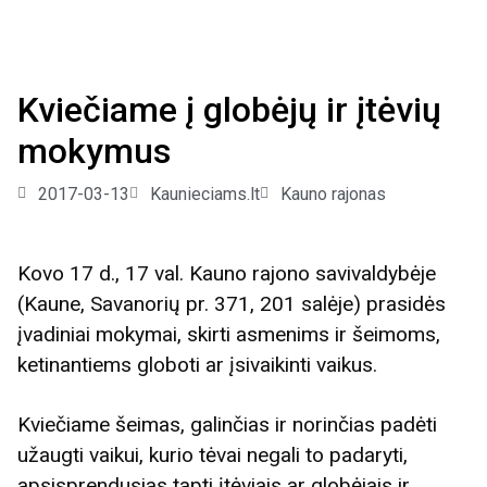
Kviečiame į globėjų ir įtėvių
mokymus
2017-03-13
Kaunieciams.lt
Kauno rajonas
Kovo 17 d., 17 val. Kauno rajono savivaldybėje
(Kaune, Savanorių pr. 371, 201 salėje) prasidės
įvadiniai mokymai, skirti asmenims ir šeimoms,
ketinantiems globoti ar įsivaikinti vaikus.
Kviečiame šeimas, galinčias ir norinčias padėti
užaugti vaikui, kurio tėvai negali to padaryti,
apsisprendusias tapti įtėviais ar globėjais ir