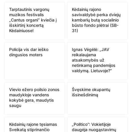
Tarptautinis vargonų
Kėdainių rajono
muzikos festivalis
savivaldybė perka dviejų
„Cantus organi“ kviečia į
kambarių butą socialinio
išskirtinį koncertą
būsto fondo plėtrai (SB-
Kėdainiuose!
31)
Policija vis dar ieško
Ignas Vėgėlė: „JAV
dingusios moters
reikalaujama
atsakomybės už
netinkamą pandemijos
valdymą. Lietuvoje?“
Vievio ežero poilsio zonos
Švęskime okupantų
maudykloje vandens
išsinešdinimą
kokybė gera, maudytis
saugu
Kėdainių rajone tęsiamas
„Politico”: Vokietijoje
Sveikatą stiprinančio
daugėja nuogąstavimų