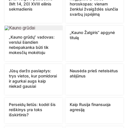
(Mt 14, 20) XVIII eilinis
horoskopas: vienam
sekmadienis
ženklui žvaigždės siunčia
svarbų įspėjimą
„Kauno Žalgiris“ apgynė
„Kauno grūdų“ vadovas:
titulą
verslui šiandien
nebepakanka būti tik
mokesčių mokėtoju
Jūsų daržo paslaptys:
Nausėda prieš neteisėtus
trys vietos, kur pomidorai
atėjūnus
ir agurkai augs kaip
niekad gausiai
Perseidų lietūs: kodėl šis
Kaip Rusija finansuoja
reiškinys yra toks
agresiją
išskirtinis?