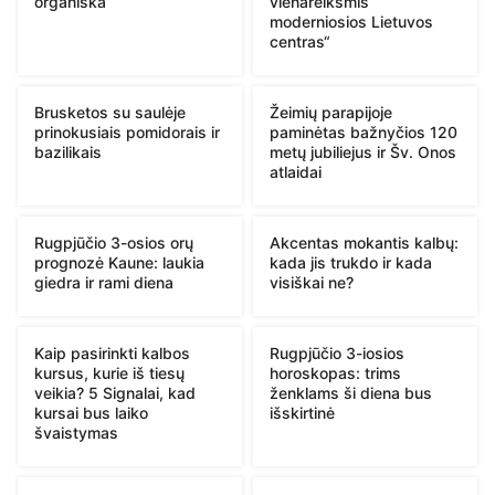
organiška“
vienareikšmis
moderniosios Lietuvos
centras“
Brusketos su saulėje
Žeimių parapijoje
prinokusiais pomidorais ir
paminėtas bažnyčios 120
bazilikais
metų jubiliejus ir Šv. Onos
atlaidai
Rugpjūčio 3-osios orų
Akcentas mokantis kalbų:
prognozė Kaune: laukia
kada jis trukdo ir kada
giedra ir rami diena
visiškai ne?
Kaip pasirinkti kalbos
Rugpjūčio 3-iosios
kursus, kurie iš tiesų
horoskopas: trims
veikia? 5 Signalai, kad
ženklams ši diena bus
kursai bus laiko
išskirtinė
švaistymas