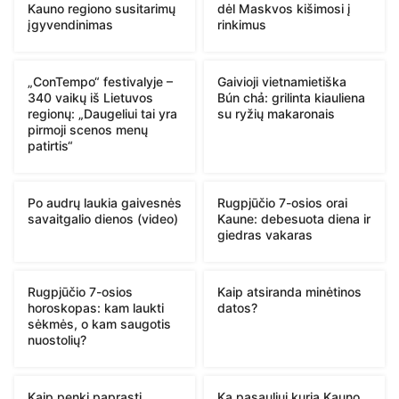
Kauno regiono susitarimų
dėl Maskvos kišimosi į
įgyvendinimas
rinkimus
„ConTempo“ festivalyje –
Gaivioji vietnamietiška
340 vaikų iš Lietuvos
Bún chả: grilinta kiauliena
regionų: „Daugeliui tai yra
su ryžių makaronais
pirmoji scenos menų
patirtis“
Po audrų laukia gaivesnės
Rugpjūčio 7-osios orai
savaitgalio dienos (video)
Kaune: debesuota diena ir
giedras vakaras
Rugpjūčio 7-osios
Kaip atsiranda minėtinos
horoskopas: kam laukti
datos?
sėkmės, o kam saugotis
nuostolių?
Kaip penki paprasti
Ką pasauliui kuria Kauno