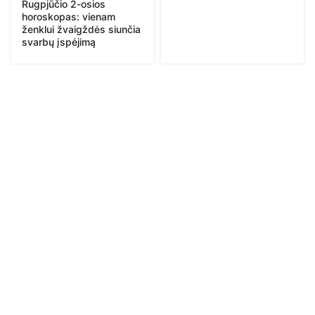
Rugpjūčio 2-osios
horoskopas: vienam
ženklui žvaigždės siunčia
svarbų įspėjimą