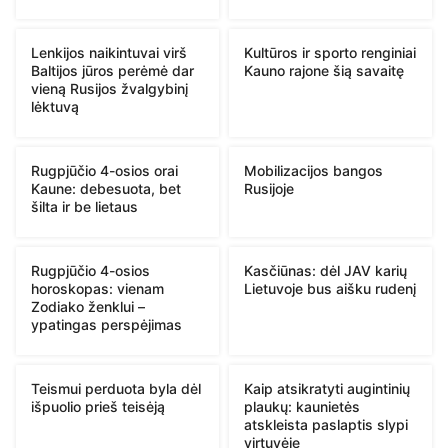
Lenkijos naikintuvai virš
Kultūros ir sporto renginiai
Baltijos jūros perėmė dar
Kauno rajone šią savaitę
vieną Rusijos žvalgybinį
lėktuvą
Rugpjūčio 4-osios orai
Mobilizacijos bangos
Kaune: debesuota, bet
Rusijoje
šilta ir be lietaus
Rugpjūčio 4-osios
Kasčiūnas: dėl JAV karių
horoskopas: vienam
Lietuvoje bus aišku rudenį
Zodiako ženklui –
ypatingas perspėjimas
Teismui perduota byla dėl
Kaip atsikratyti augintinių
išpuolio prieš teisėją
plaukų: kaunietės
atskleista paslaptis slypi
virtuvėje