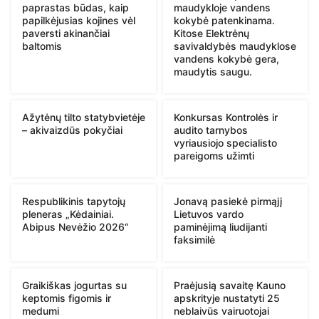
paprastas būdas, kaip
maudykloje vandens
papilkėjusias kojines vėl
kokybė patenkinama.
paversti akinančiai
Kitose Elektrėnų
baltomis
savivaldybės maudyklose
vandens kokybė gera,
maudytis saugu.
Ažytėnų tilto statybvietėje
Konkursas Kontrolės ir
– akivaizdūs pokyčiai
audito tarnybos
vyriausiojo specialisto
pareigoms užimti
Respublikinis tapytojų
Jonavą pasiekė pirmąjį
pleneras „Kėdainiai.
Lietuvos vardo
Abipus Nevėžio 2026“
paminėjimą liudijanti
faksimilė
Graikiškas jogurtas su
Praėjusią savaitę Kauno
keptomis figomis ir
apskrityje nustatyti 25
medumi
neblaivūs vairuotojai