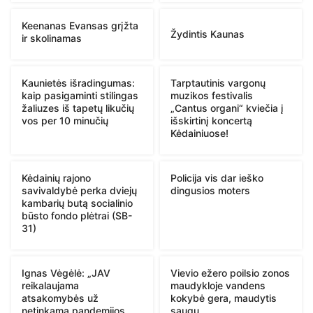
Keenanas Evansas grįžta
Žydintis Kaunas
ir skolinamas
Kaunietės išradingumas:
Tarptautinis vargonų
kaip pasigaminti stilingas
muzikos festivalis
žaliuzes iš tapetų likučių
„Cantus organi“ kviečia į
vos per 10 minučių
išskirtinį koncertą
Kėdainiuose!
Kėdainių rajono
Policija vis dar ieško
savivaldybė perka dviejų
dingusios moters
kambarių butą socialinio
būsto fondo plėtrai (SB-
31)
Ignas Vėgėlė: „JAV
Vievio ežero poilsio zonos
reikalaujama
maudykloje vandens
atsakomybės už
kokybė gera, maudytis
netinkamą pandemijos
saugu