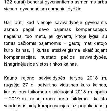
122 eurai) bendrai gyvenantiems asmenims arba
vienam gyvenančiam asmeniui dydžio.
Gali būti, kad vienoje savivaldybėje gyvenantis
asmuo pagal savo pajamas kompensacijos
negauna, tuo metu, jei gyventų kitoje lygiai su
tomis pačiomis pajamomis – gautų, mat kietojo
kuro kainas, į kurias atsižvelgiama skaičiuojant
kompensacijas, nustato pačios savivaldybės,
išnagrinėjusios vietos rinkos kainas.
Kauno rajono savivaldybės taryba 2018 m.
rugsėjo 27 d. patvirtino vidutines kuro kainas,
kurios bus taikomos skaičiuojant 2018 m. spalio
– 2019 m. rugsėjo mėn. būsto šildymo ir karšto
vandens išlaidų kompensacijas: už populiariausią