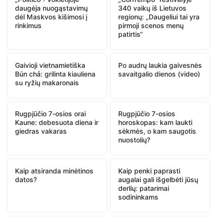
daugėja nuogąstavimų
340 vaikų iš Lietuvos
dėl Maskvos kišimosi į
regionų: „Daugeliui tai yra
rinkimus
pirmoji scenos menų
patirtis“
Gaivioji vietnamietiška
Po audrų laukia gaivesnės
Bún chả: grilinta kiauliena
savaitgalio dienos (video)
su ryžių makaronais
Rugpjūčio 7-osios orai
Rugpjūčio 7-osios
Kaune: debesuota diena ir
horoskopas: kam laukti
giedras vakaras
sėkmės, o kam saugotis
nuostolių?
Kaip atsiranda minėtinos
Kaip penki paprasti
datos?
augalai gali išgelbėti jūsų
derlių: patarimai
sodininkams