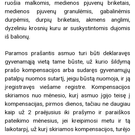
ruošia malkomis, medienos pjuvenų briketais,
medienos pjuvenų granulėmis, gabalinėmis
durpėmis, durpių briketais, akmens anglimi,
dyzeliniu krosnių kuru ar suskystintomis dujomis
iš balionų.
Paramos prašantis asmuo turi būti deklaravęs
gyvenamąją vietą tame būste, už kurio šildymą
prašo kompensacijos arba sudaręs gyvenamųjų
patalpų nuomos sutartį, jeigu būstą nuomoja, ir ją
įregistravęs viešame registre. Kompensacijos
skiriamos nuo mėnesio, kurį asmuo įgijo teisę į
kompensacijas, pirmos dienos, tačiau ne daugiau
kaip už 2 praėjusius iki prašymo ir paraiškos
pateikimo mėnesius, jei kreipimosi metu ir tą
laikotarpį, už kurį skiriamos kompensacijos, turėjo