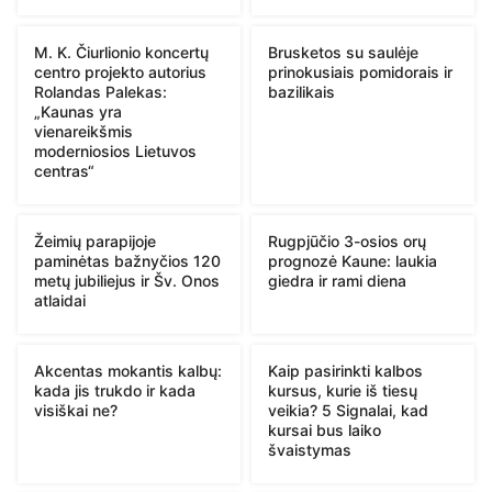
M. K. Čiurlionio koncertų
Brusketos su saulėje
centro projekto autorius
prinokusiais pomidorais ir
Rolandas Palekas:
bazilikais
„Kaunas yra
vienareikšmis
moderniosios Lietuvos
centras“
Žeimių parapijoje
Rugpjūčio 3-osios orų
paminėtas bažnyčios 120
prognozė Kaune: laukia
metų jubiliejus ir Šv. Onos
giedra ir rami diena
atlaidai
Akcentas mokantis kalbų:
Kaip pasirinkti kalbos
kada jis trukdo ir kada
kursus, kurie iš tiesų
visiškai ne?
veikia? 5 Signalai, kad
kursai bus laiko
švaistymas