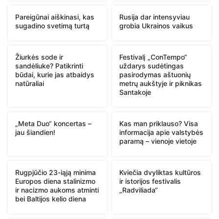
Pareigūnai aiškinasi, kas
Rusija dar intensyviau
sugadino svetimą turtą
grobia Ukrainos vaikus
Žiurkės sode ir
Festivalį „ConTempo“
sandėliuke? Patikrinti
uždarys sudėtingas
būdai, kurie jas atbaidys
pasirodymas aštuonių
natūraliai
metrų aukštyje ir piknikas
Santakoje
„Meta Duo“ koncertas –
Kas man priklauso? Visa
jau šiandien!
informacija apie valstybės
paramą – vienoje vietoje
Rugpjūčio 23-iąją minima
Kviečia dvyliktas kultūros
Europos diena stalinizmo
ir istorijos festivalis
ir nacizmo aukoms atminti
„Radviliada“
bei Baltijos kelio diena