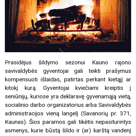
Prasidėjus šildymo sezonui Kauno rajono
savivaldybės gyventojai gali teikti prašymus
kompensuoti išlaidas, patirtas perkant kietąjį ar
kitokį kurą. Gyventojai kviečiami kreiptis į
seniūnijų, kuriose yra deklaravę gyvenamąją vietą,
socialinio darbo organizatorius arba Savivaldybės
administracijos vieną langelį (Savanorių pr. 371,
Kaunas). Šios paramos gali tikėtis nepasiturintys
asmenys, kurie būstą šildo ir (ar) karštą vandenį