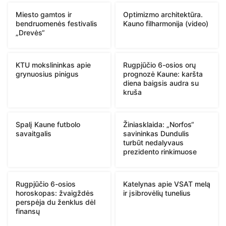
Miesto gamtos ir
Optimizmo architektūra.
bendruomenės festivalis
Kauno filharmonija (video)
„Drevės“
KTU mokslininkas apie
Rugpjūčio 6-osios orų
grynuosius pinigus
prognozė Kaune: karšta
diena baigsis audra su
kruša
Spalį Kaune futbolo
Žiniasklaida: „Norfos“
savaitgalis
savininkas Dundulis
turbūt nedalyvaus
prezidento rinkimuose
Rugpjūčio 6-osios
Katelynas apie VSAT melą
horoskopas: žvaigždės
ir įsibrovėlių tunelius
perspėja du ženklus dėl
finansų