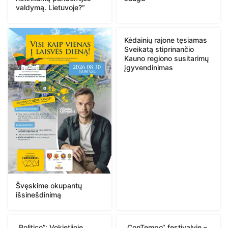
valdymą. Lietuvoje?“
Kėdainių rajone tęsiamas
Sveikatą stiprinančio
Kauno regiono susitarimų
įgyvendinimas
Švęskime okupantų
išsinešdinimą
„Politico”: Vokietijoje
„ConTempo“ festivalyje –