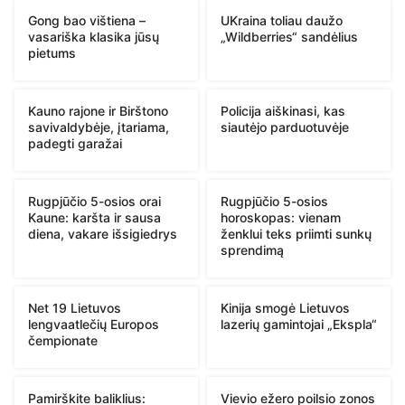
Gong bao vištiena –
UKraina toliau daužo
vasariška klasika jūsų
„Wildberries“ sandėlius
pietums
Kauno rajone ir Birštono
Policija aiškinasi, kas
savivaldybėje, įtariama,
siautėjo parduotuvėje
padegti garažai
Rugpjūčio 5-osios orai
Rugpjūčio 5-osios
Kaune: karšta ir sausa
horoskopas: vienam
diena, vakare išsigiedrys
ženklui teks priimti sunkų
sprendimą
Net 19 Lietuvos
Kinija smogė Lietuvos
lengvaatlečių Europos
lazerių gamintojai „Ekspla“
čempionate
Pamirškite baliklius:
Vievio ežero poilsio zonos