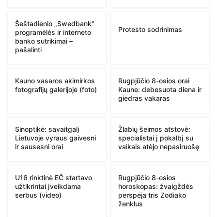
Šeštadienio „Swedbank“
Protesto sodrinimas
programėlės ir interneto
banko sutrikimai –
pašalinti
Kauno vasaros akimirkos
Rugpjūčio 8-osios orai
fotografijų galerijoje (foto)
Kaune: debesuota diena ir
giedras vakaras
Sinoptikė: savaitgalį
Žlabių šeimos atstovė:
Lietuvoje vyraus gaivesni
specialistai į pokalbį su
ir sausesni orai
vaikais atėjo nepasiruošę
U16 rinktinė EČ startavo
Rugpjūčio 8-osios
užtikrintai įveikdama
horoskopas: žvaigždės
serbus (video)
perspėja tris Zodiako
ženklus