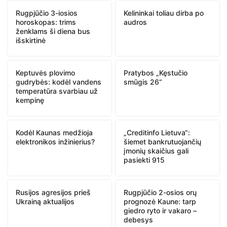
Rugpjūčio 3-iosios
Kelininkai toliau dirba po
horoskopas: trims
audros
ženklams ši diena bus
išskirtinė
Keptuvės plovimo
Pratybos „Kęstučio
gudrybės: kodėl vandens
smūgis 26“
temperatūra svarbiau už
kempinę
Kodėl Kaunas medžioja
„Creditinfo Lietuva“:
elektronikos inžinierius?
šiemet bankrutuojančių
įmonių skaičius gali
pasiekti 915
Rusijos agresijos prieš
Rugpjūčio 2-osios orų
Ukrainą aktualijos
prognozė Kaune: tarp
giedro ryto ir vakaro –
debesys