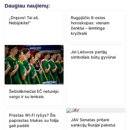
Daugiau naujienų:
„Drąsos! Tai aš.
Rugpjūčio 9-osios
Nebijokite!“
horoskopas: vienam
ženklui – lemtinga
kryžkelė
Jei Lietuvos partijų
simboliais būtų gyvūnai
Šešiolikmečiai EČ neturėjo
vargo ir su lenkais
Prastas Wi-Fi ryšys? Šis
JAV Senatas pritarė
paprastas triukas su folija
sankcijų Rusijai paketui
gali padėti