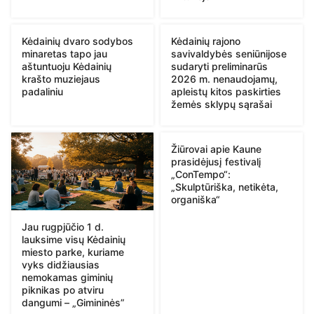
Kėdainių dvaro sodybos
Kėdainių rajono
minaretas tapo jau
savivaldybės seniūnijose
aštuntuoju Kėdainių
sudaryti preliminarūs
krašto muziejaus
2026 m. nenaudojamų,
padaliniu
apleistų kitos paskirties
žemės sklypų sąrašai
Žiūrovai apie Kaune
prasidėjusį festivalį
„ConTempo“:
„Skulptūriška, netikėta,
organiška“
Jau rugpjūčio 1 d.
lauksime visų Kėdainių
miesto parke, kuriame
vyks didžiausias
nemokamas giminių
piknikas po atviru
dangumi – „Gimininės”