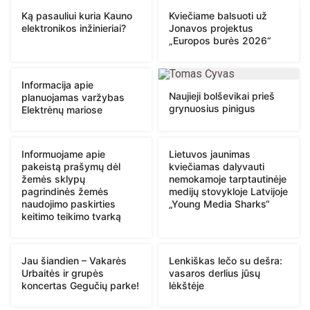
Ką pasauliui kuria Kauno
Kviečiame balsuoti už
elektronikos inžinieriai?
Jonavos projektus
„Europos burės 2026“
Informacija apie
Naujieji bolševikai prieš
planuojamas varžybas
grynuosius pinigus
Elektrėnų mariose
Informuojame apie
Lietuvos jaunimas
pakeistą prašymų dėl
kviečiamas dalyvauti
žemės sklypų
nemokamoje tarptautinėje
pagrindinės žemės
medijų stovykloje Latvijoje
naudojimo paskirties
„Young Media Sharks“
keitimo teikimo tvarką
Jau šiandien – Vakarės
Lenkiškas lečo su dešra:
Urbaitės ir grupės
vasaros derlius jūsų
koncertas Gegučių parke!
lėkštėje