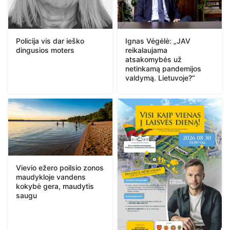
Policija vis dar ieško
Ignas Vėgėlė: „JAV
dingusios moters
reikalaujama
atsakomybės už
netinkamą pandemijos
valdymą. Lietuvoje?“
Vievio ežero poilsio zonos
maudykloje vandens
kokybė gera, maudytis
saugu