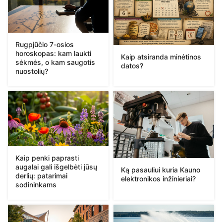
Rugpjūčio 7-osios
horoskopas: kam laukti
Kaip atsiranda minėtinos
sėkmės, o kam saugotis
datos?
nuostolių?
Kaip penki paprasti
augalai gali išgelbėti jūsų
Ką pasauliui kuria Kauno
derlių: patarimai
elektronikos inžinieriai?
sodininkams