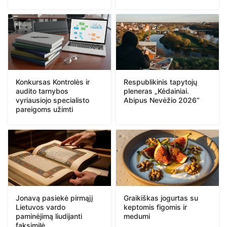
Konkursas Kontrolės ir
Respublikinis tapytojų
audito tarnybos
pleneras „Kėdainiai.
vyriausiojo specialisto
Abipus Nevėžio 2026“
pareigoms užimti
Jonavą pasiekė pirmąjį
Graikiškas jogurtas su
Lietuvos vardo
keptomis figomis ir
paminėjimą liudijanti
medumi
faksimilė