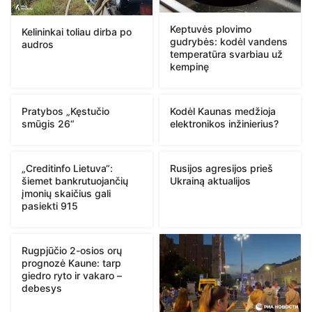
Keptuvės plovimo
Kelininkai toliau dirba po
gudrybės: kodėl vandens
audros
temperatūra svarbiau už
kempinę
Pratybos „Kęstučio
Kodėl Kaunas medžioja
smūgis 26“
elektronikos inžinierius?
„Creditinfo Lietuva“:
Rusijos agresijos prieš
šiemet bankrutuojančių
Ukrainą aktualijos
įmonių skaičius gali
pasiekti 915
Rugpjūčio 2-osios orų
prognozė Kaune: tarp
giedro ryto ir vakaro –
debesys