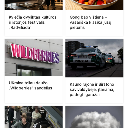
Kviečia dvyliktas kultūros
Gong bao vištiena –
ir istorijos festivalis
vasariška klasika jūsų
„Radviliada“
pietums
UKraina toliau daužo
Kauno rajone ir Birštono
„Wildberries“ sandėlius
savivaldybėje, įtariama,
padegti garažai