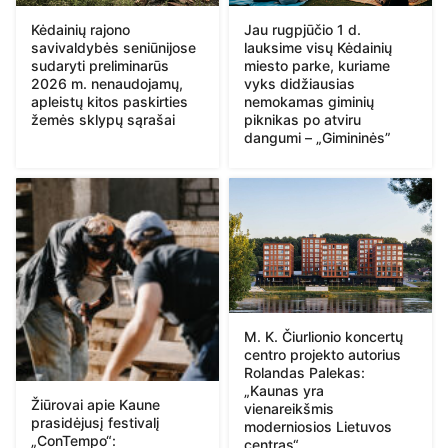
Kėdainių rajono
Jau rugpjūčio 1 d.
savivaldybės seniūnijose
lauksime visų Kėdainių
sudaryti preliminarūs
miesto parke, kuriame
2026 m. nenaudojamų,
vyks didžiausias
apleistų kitos paskirties
nemokamas giminių
žemės sklypų sąrašai
piknikas po atviru
dangumi – „Gimininės”
M. K. Čiurlionio koncertų
centro projekto autorius
Rolandas Palekas:
„Kaunas yra
Žiūrovai apie Kaune
vienareikšmis
prasidėjusį festivalį
moderniosios Lietuvos
„ConTempo“:
centras“