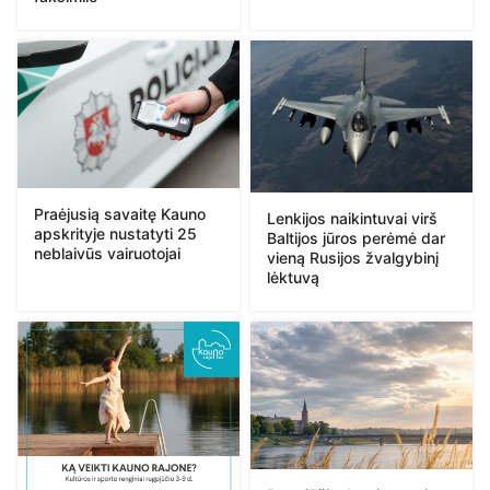
Praėjusią savaitę Kauno
Lenkijos naikintuvai virš
apskrityje nustatyti 25
Baltijos jūros perėmė dar
neblaivūs vairuotojai
vieną Rusijos žvalgybinį
lėktuvą