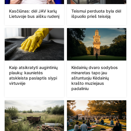
Kasčiūnas: dėl JAV karių
Teismui perduota byla dėl
Lietuvoje bus aišku rudenį
išpuolio prieš teisėją
Kaip atsikratyti augintinių
Kėdainių dvaro sodybos
plaukų: kaunietės
minaretas tapo jau
atskleista paslaptis slypi
aštuntuoju Kėdainių
virtuvėje
krašto muziejaus
padaliniu