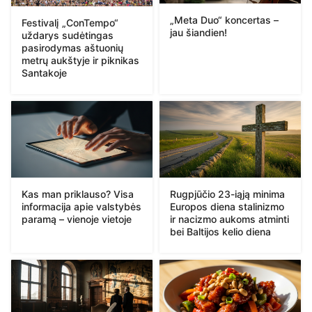
„Meta Duo“ koncertas –
Festivalį „ConTempo“
jau šiandien!
uždarys sudėtingas
pasirodymas aštuonių
metrų aukštyje ir piknikas
Santakoje
Kas man priklauso? Visa
Rugpjūčio 23-iąją minima
informacija apie valstybės
Europos diena stalinizmo
paramą – vienoje vietoje
ir nacizmo aukoms atminti
bei Baltijos kelio diena