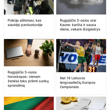
Policija aiškinasi, kas
Rugpjūčio 5-osios orai
siautėjo parduotuvėje
Kaune: karšta ir sausa
diena, vakare išsigiedrys
Rugpjūčio 5-osios
horoskopas: vienam
Net 19 Lietuvos
ženklui teks priimti sunkų
lengvaatlečių Europos
sprendimą
čempionate