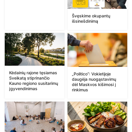
Švęskime okupantų
išsinešdinimą
Kėdainių rajone tęsiamas
„Politico”: Vokietijoje
Sveikatą stiprinančio
daugėja nuogąstavimų
Kauno regiono susitarimų
dėl Maskvos kišimosi į
įgyvendinimas
rinkimus