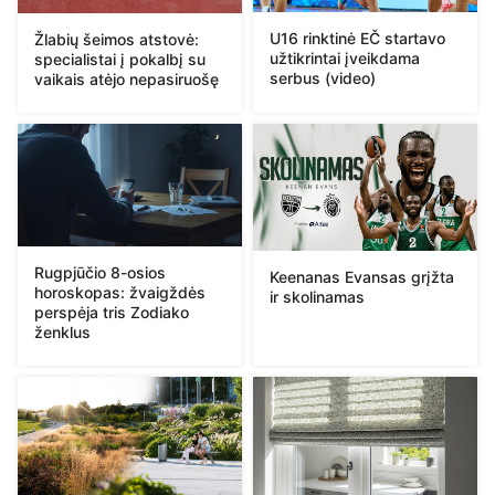
U16 rinktinė EČ startavo
Žlabių šeimos atstovė:
užtikrintai įveikdama
specialistai į pokalbį su
serbus (video)
vaikais atėjo nepasiruošę
Rugpjūčio 8-osios
Keenanas Evansas grįžta
horoskopas: žvaigždės
ir skolinamas
perspėja tris Zodiako
ženklus