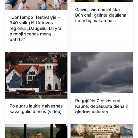
Gaivioji vietnamietiška
Bún chả: grilinta kiauliena
„ConTempo“ festivalyje –
su ryžių makaronais
340 vaikų iš Lietuvos
regionų: „Daugeliui tai yra
pirmoji scenos menų
patirtis“
Rugpjūčio 7-osios orai
Po audrų laukia gaivesnės
Kaune: debesuota diena ir
savaitgalio dienos (video)
giedras vakaras