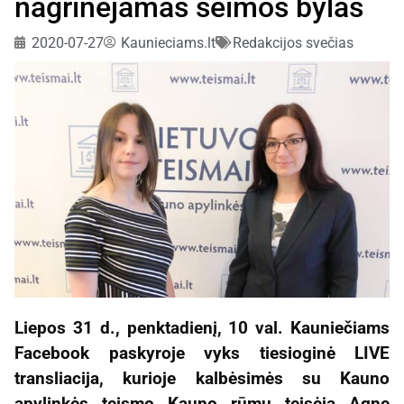
nagrinėjamas šeimos bylas
2020-07-27
Kaunieciams.lt
Redakcijos svečias
Liepos 31 d., penktadienį, 10 val. Kauniečiams
Facebook paskyroje vyks tiesioginė LIVE
transliacija, kurioje kalbėsimės su Kauno
apylinkės teismo Kauno rūmų teisėja Agne