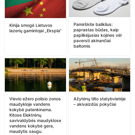
Pamirškite baliklius:
Kinija smogė Lietuvos
paprastas būdas, kaip
lazerių gamintojai „Ekspla“
papilkėjusias kojines vėl
paversti akinančiai
baltomis
Vievio ežero poilsio zonos
Ažytėnų tilto statybvietėje
maudykloje vandens
– akivaizdūs pokyčiai
kokybė patenkinama.
Kitose Elektrėnų
savivaldybės maudyklose
vandens kokybė gera,
maudytis saugu.