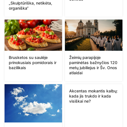
„Skulptūriška, netikėta,
organiška“
Brusketos su saulėje
Žeimių parapijoje
prinokusiais pomidorais ir
paminėtas bažnyčios 120
bazilikais
metų jubiliejus ir Šv. Onos
atlaidai
Akcentas mokantis kalbų:
kada jis trukdo ir kada
visiškai ne?