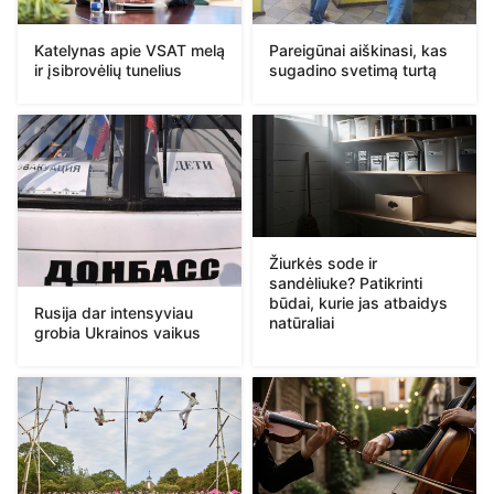
Katelynas apie VSAT melą
Pareigūnai aiškinasi, kas
ir įsibrovėlių tunelius
sugadino svetimą turtą
Žiurkės sode ir
sandėliuke? Patikrinti
būdai, kurie jas atbaidys
Rusija dar intensyviau
natūraliai
grobia Ukrainos vaikus