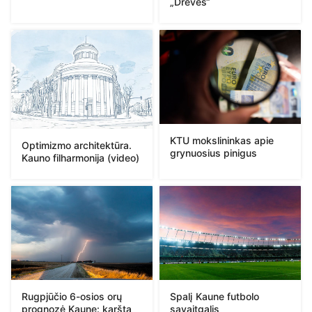
„Drevės“
KTU mokslininkas apie
Optimizmo architektūra.
grynuosius pinigus
Kauno filharmonija (video)
Rugpjūčio 6-osios orų
Spalį Kaune futbolo
prognozė Kaune: karšta
savaitgalis