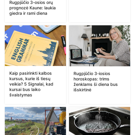
Rugpjūčio 3-osios orų
prognozė Kaune: laukia
giedra ir rami diena
Kaip pasirinkti kalbos
Rugpjūčio 3-iosios
kursus, kurie iš tiesų
horoskopas: trims
veikia? 5 Signalai, kad
ženklams ši diena bus
kursai bus laiko
išskirtinė
švaistymas