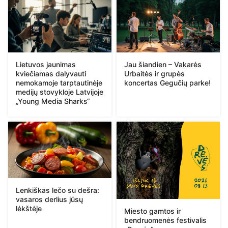
Lietuvos jaunimas
Jau šiandien – Vakarės
kviečiamas dalyvauti
Urbaitės ir grupės
nemokamoje tarptautinėje
koncertas Gegučių parke!
medijų stovykloje Latvijoje
„Young Media Sharks“
Lenkiškas lečo su dešra:
vasaros derlius jūsų
lėkštėje
Miesto gamtos ir
bendruomenės festivalis