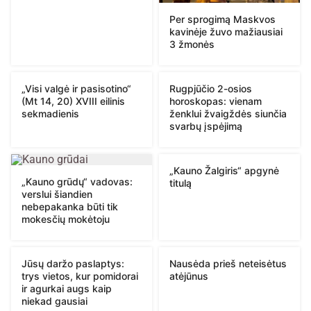
Per sprogimą Maskvos
kavinėje žuvo mažiausiai
3 žmonės
„Visi valgė ir pasisotino“
Rugpjūčio 2-osios
(Mt 14, 20) XVIII eilinis
horoskopas: vienam
sekmadienis
ženklui žvaigždės siunčia
svarbų įspėjimą
„Kauno Žalgiris“ apgynė
„Kauno grūdų“ vadovas:
titulą
verslui šiandien
nebepakanka būti tik
mokesčių mokėtoju
Jūsų daržo paslaptys:
Nausėda prieš neteisėtus
trys vietos, kur pomidorai
atėjūnus
ir agurkai augs kaip
niekad gausiai