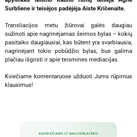
Surbliene ir teisėjos padėjėja Aiste Kričenaite.
Transliacijos metu žiūrovai galės daugiau
sužinoti apie nagrinėjamas šeimos bylas – kokių
pasitaiko daugiausiai, kas būtent yra svarbiausia,
nagrinėjant tokio pobūdžio bylas, bus galima
plačiau išgirsti ir apie teismines mediacijas.
Kviečiame komentaruose užduoti Jums rūpimus
klausimus!
KAUNIEČIAMS.LT NAUJIENLAIŠKIS