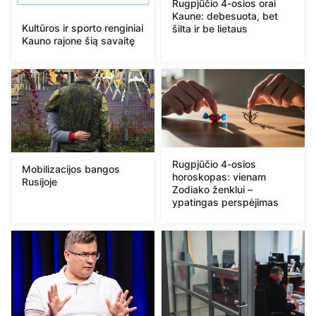
Rugpjūčio 4-osios orai
Kaune: debesuota, bet
Kultūros ir sporto renginiai
šilta ir be lietaus
Kauno rajone šią savaitę
Rugpjūčio 4-osios
Mobilizacijos bangos
horoskopas: vienam
Rusijoje
Zodiako ženklui –
ypatingas perspėjimas