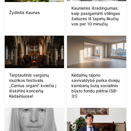
Kaunietės išradingumas:
Žydintis Kaunas
kaip pasigaminti stilingas
žaliuzes iš tapetų likučių
vos per 10 minučių
Tarptautinis vargonų
Kėdainių rajono
muzikos festivalis
savivaldybė perka dviejų
„Cantus organi“ kviečia į
kambarių butą socialinio
išskirtinį koncertą
būsto fondo plėtrai (SB-
Kėdainiuose!
31)