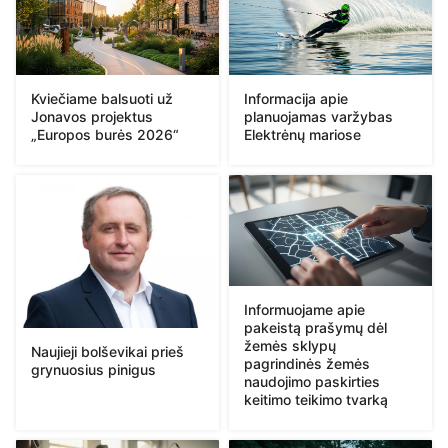
Kviečiame balsuoti už
Informacija apie
Jonavos projektus
planuojamas varžybas
„Europos burės 2026“
Elektrėnų mariose
Informuojame apie
pakeistą prašymų dėl
žemės sklypų
Naujieji bolševikai prieš
pagrindinės žemės
grynuosius pinigus
naudojimo paskirties
keitimo teikimo tvarką