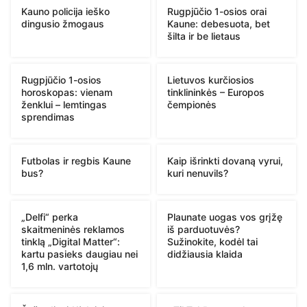
Kauno policija ieško
Rugpjūčio 1-osios orai
dingusio žmogaus
Kaune: debesuota, bet
šilta ir be lietaus
Rugpjūčio 1-osios
Lietuvos kurčiosios
horoskopas: vienam
tinklininkės – Europos
ženklui – lemtingas
čempionės
sprendimas
Futbolas ir regbis Kaune
Kaip išrinkti dovaną vyrui,
bus?
kuri nenuvils?
„Delfi“ perka
Plaunate uogas vos grįžę
skaitmeninės reklamos
iš parduotuvės?
tinklą „Digital Matter“:
Sužinokite, kodėl tai
kartu pasieks daugiau nei
didžiausia klaida
1,6 mln. vartotojų