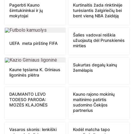
Pagerbti Kauno
Kurtinaitis žada rinktinėje
šimtukininkai ir jų
turėsiantis žalgiriečių bei
mokytojai
bent vieną NBA žaidėją
Šalies vadovai reiškia
užuojautą dėl Prunskienės
UEFA meta pirštinę FIFA
mirties
Sukurtas degalų kainų
Kaune tęsiama K. Griniaus
žemėlapis
ligoninės plėtra
DAUMANTO LEVO
Kauno rajono mokinių
TODESO PARODA:
maitinimo patirtis
MOZĖS KLAJONĖS
sudomino Čekijos
partnerius
Vasaros skonis: lenkiški
Kodėl matcha tapo