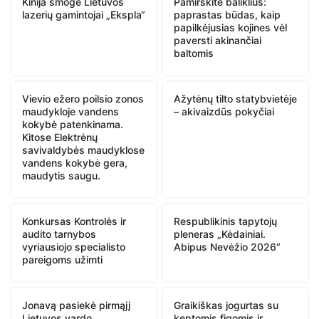
Kinija smogė Lietuvos
Pamirškite baliklius:
lazerių gamintojai „Ekspla“
paprastas būdas, kaip
papilkėjusias kojines vėl
paversti akinančiai
baltomis
Vievio ežero poilsio zonos
Ažytėnų tilto statybvietėje
maudykloje vandens
– akivaizdūs pokyčiai
kokybė patenkinama.
Kitose Elektrėnų
savivaldybės maudyklose
vandens kokybė gera,
maudytis saugu.
Konkursas Kontrolės ir
Respublikinis tapytojų
audito tarnybos
pleneras „Kėdainiai.
vyriausiojo specialisto
Abipus Nevėžio 2026“
pareigoms užimti
Jonavą pasiekė pirmąjį
Graikiškas jogurtas su
Lietuvos vardo
keptomis figomis ir