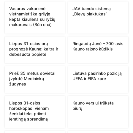
Vasaros vakarienė:
JAV bando sistemą
vietnamietiška grilyje
„Dievų plaktukas“
kepta kiauliena su ryžių
makaronais (Bún chả)
Liepos 31-osios orų
Ringaudų Jonė – 700-asis
prognozė Kaune: kaitra ir
Kauno rajono kūdikis
debesuota popietė
Prieš 35 metus sovietai
Lietuva pasirinko poziciją
įvykdė Medininkų
UEFA ir FIFA kare
žudynes
Liepos 31-osios
Kauno verslui trūksta
horoskopas: vienam
biurų
ženklui teks priimti
lemtingą sprendimą