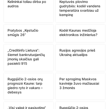
Kelininkai toliau dirba po
Keptuvės plovimo
audros
gudrybės: kodėl vandens
temperatūra svarbiau už
kempinę
Pratybos „Kęstučio
Kodėl Kaunas medžioja
smūgis 26“
elektronikos inžinierius?
„Creditinfo Lietuva“:
Rusijos agresijos prieš
šiemet bankrutuojančių
Ukrainą aktualijos
įmonių skaičius gali
pasiekti 915
Rugpjūčio 2-osios orų
Per sprogimą Maskvos
prognozė Kaune: tarp
kavinėje žuvo mažiausiai
giedro ryto ir vakaro –
3 žmonės
debesys
„Visi valgė ir pasisotino“
Rugpjūčio 2-osios