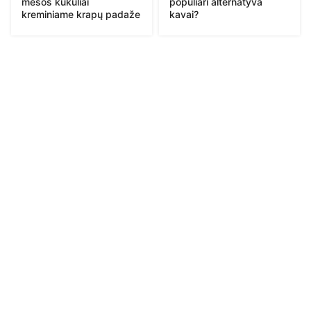
mėsos kukuliai
populiari alternatyva
kreminiame krapų padaže
kavai?