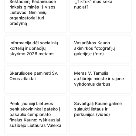
Šeštadienį Kėdainiuose
„TikTok“ mus seka
rinksis giminės iš visos
nuolat?
Lietuvos: Gimininių
organizatoriai turi
prašymą
Informacija dėl socialinių
Vasariškos Kauno
kortelių ir donacijų
akimirkos fotografijų
skyrimo 2026 metams
galerijoje (foto)
Skaruliuose paminėti Šv.
Meras V. Tamulis
Onos atlaidai
apžiūrėjo mieste ir rajone
vykdomus darbus
Penki jaunieji Lietuvos
Savaitgalį Kaune galime
penkiakovininkai pateko į
sulaukti lietaus ir
pasaulio čempionato
perkūnijos (video)
finalus Kaune: ryškiausiai
sužibėjo Liutauras Valeika