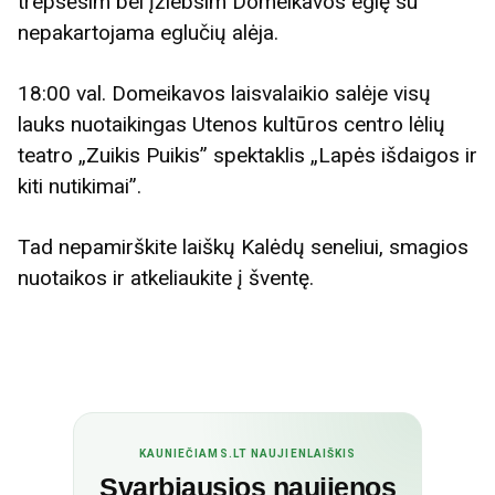
trepsėsim bei įžiebsim Domeikavos eglę su
nepakartojama eglučių alėja.
18:00 val. Domeikavos laisvalaikio salėje visų
lauks nuotaikingas Utenos kultūros centro lėlių
teatro „Zuikis Puikis” spektaklis „Lapės išdaigos ir
kiti nutikimai”.
Tad nepamirškite laiškų Kalėdų seneliui, smagios
nuotaikos ir atkeliaukite į šventę.
KAUNIEČIAMS.LT NAUJIENLAIŠKIS
Svarbiausios naujienos