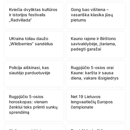
Kviečia dvyliktas kultūros
Gong bao vištiena –
ir istorijos festivalis
vasariška klasika jūsų
„Radviliada“
pietums
UKraina toliau daužo
Kauno rajone ir Birštono
„Wildberries“ sandėlius
savivaldybėje, įtariama,
padegti garažai
Policija aiškinasi, kas
Rugpjūčio 5-osios orai
siautėjo parduotuvėje
Kaune: karšta ir sausa
diena, vakare išsigiedrys
Rugpjūčio 5-osios
Net 19 Lietuvos
horoskopas: vienam
lengvaatlečių Europos
ženklui teks priimti sunkų
čempionate
sprendimą