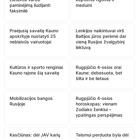
paminėjimą liudijanti
medumi
faksimilė
Praėjusią savaitę Kauno
Lenkijos naikintuvai virš
apskrityje nustatyti 25
Baltijos jūros perėmė dar
neblaivūs vairuotojai
vieną Rusijos žvalgybinį
lėktuvą
Kultūros ir sporto renginiai
Rugpjūčio 4-osios orai
Kauno rajone šią savaitę
Kaune: debesuota, bet
šilta ir be lietaus
Mobilizacijos bangos
Rugpjūčio 4-osios
Rusijoje
horoskopas: vienam
Zodiako ženklui –
ypatingas perspėjimas
Kasčiūnas: dėl JAV karių
Teismui perduota byla dėl