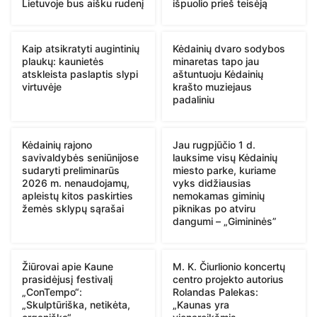
Lietuvoje bus aišku rudenį
išpuolio prieš teisėją
Kaip atsikratyti augintinių
Kėdainių dvaro sodybos
plaukų: kaunietės
minaretas tapo jau
atskleista paslaptis slypi
aštuntuoju Kėdainių
virtuvėje
krašto muziejaus
padaliniu
Kėdainių rajono
Jau rugpjūčio 1 d.
savivaldybės seniūnijose
lauksime visų Kėdainių
sudaryti preliminarūs
miesto parke, kuriame
2026 m. nenaudojamų,
vyks didžiausias
apleistų kitos paskirties
nemokamas giminių
žemės sklypų sąrašai
piknikas po atviru
dangumi – „Gimininės”
Žiūrovai apie Kaune
M. K. Čiurlionio koncertų
prasidėjusį festivalį
centro projekto autorius
„ConTempo“:
Rolandas Palekas:
„Skulptūriška, netikėta,
„Kaunas yra