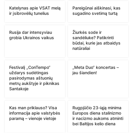
Katelynas apie VSAT melą
Pareigūnai aiškinasi, kas
ir įsibrovėlių tunelius
sugadino svetimą turtą
Rusija dar intensyviau
Žiurkės sode ir
grobia Ukrainos vaikus
sandėliuke? Patikrinti
būdai, kurie jas atbaidys
natūraliai
Festivalį „ConTempo“
„Meta Duo“ koncertas –
uždarys sudėtingas
jau šiandien!
pasirodymas aštuonių
metrų aukštyje ir piknikas
Santakoje
Kas man priklauso? Visa
Rugpjūčio 23-iąją minima
informacija apie valstybės
Europos diena stalinizmo
paramą – vienoje vietoje
ir nacizmo aukoms atminti
bei Baltijos kelio diena