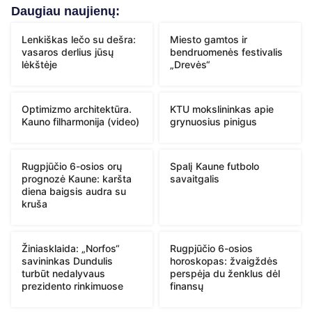
Daugiau naujienų:
Lenkiškas lečo su dešra:
Miesto gamtos ir
vasaros derlius jūsų
bendruomenės festivalis
lėkštėje
„Drevės“
Optimizmo architektūra.
KTU mokslininkas apie
Kauno filharmonija (video)
grynuosius pinigus
Rugpjūčio 6-osios orų
Spalį Kaune futbolo
prognozė Kaune: karšta
savaitgalis
diena baigsis audra su
kruša
Žiniasklaida: „Norfos“
Rugpjūčio 6-osios
savininkas Dundulis
horoskopas: žvaigždės
turbūt nedalyvaus
perspėja du ženklus dėl
prezidento rinkimuose
finansų