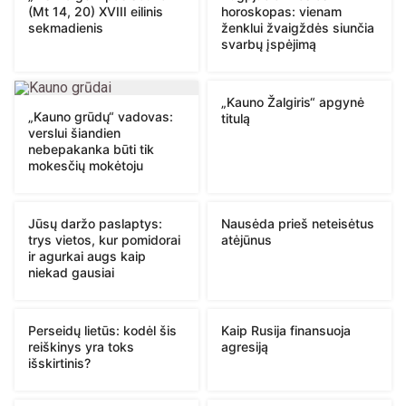
(Mt 14, 20) XVIII eilinis
horoskopas: vienam
sekmadienis
ženklui žvaigždės siunčia
svarbų įspėjimą
„Kauno Žalgiris“ apgynė
„Kauno grūdų“ vadovas:
titulą
verslui šiandien
nebepakanka būti tik
mokesčių mokėtoju
Jūsų daržo paslaptys:
Nausėda prieš neteisėtus
trys vietos, kur pomidorai
atėjūnus
ir agurkai augs kaip
niekad gausiai
Perseidų lietūs: kodėl šis
Kaip Rusija finansuoja
reiškinys yra toks
agresiją
išskirtinis?