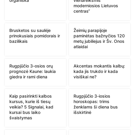
organiška“
vienareikšmis
moderniosios Lietuvos
centras“
Brusketos su saulėje
Žeimių parapijoje
prinokusiais pomidorais ir
paminėtas bažnyčios 120
bazilikais
metų jubiliejus ir Šv. Onos
atlaidai
Rugpjūčio 3-osios orų
Akcentas mokantis kalbų:
prognozė Kaune: laukia
kada jis trukdo ir kada
giedra ir rami diena
visiškai ne?
Kaip pasirinkti kalbos
Rugpjūčio 3-iosios
kursus, kurie iš tiesų
horoskopas: trims
veikia? 5 Signalai, kad
ženklams ši diena bus
kursai bus laiko
išskirtinė
švaistymas