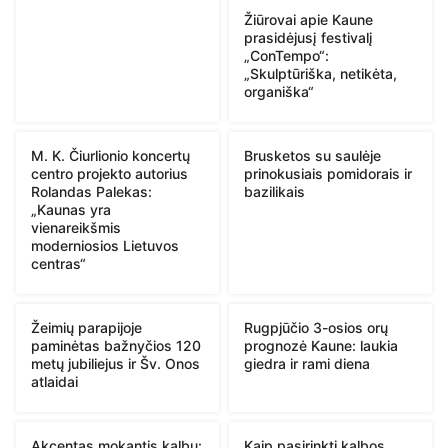
Žiūrovai apie Kaune
prasidėjusį festivalį
„ConTempo“:
„Skulptūriška, netikėta,
organiška“
M. K. Čiurlionio koncertų
Brusketos su saulėje
centro projekto autorius
prinokusiais pomidorais ir
Rolandas Palekas:
bazilikais
„Kaunas yra
vienareikšmis
moderniosios Lietuvos
centras“
Žeimių parapijoje
Rugpjūčio 3-osios orų
paminėtas bažnyčios 120
prognozė Kaune: laukia
metų jubiliejus ir Šv. Onos
giedra ir rami diena
atlaidai
Akcentas mokantis kalbų:
Kaip pasirinkti kalbos