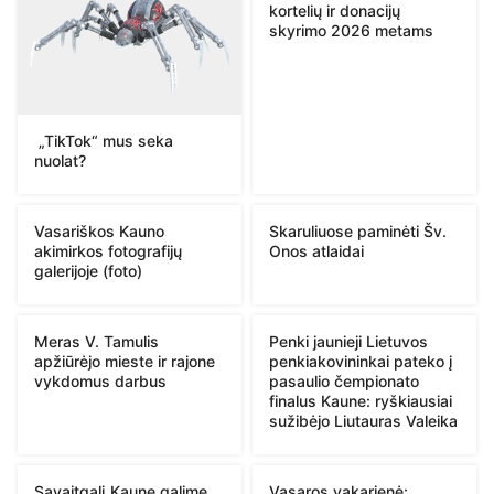
kortelių ir donacijų
skyrimo 2026 metams
„TikTok“ mus seka
nuolat?
Vasariškos Kauno
Skaruliuose paminėti Šv.
akimirkos fotografijų
Onos atlaidai
galerijoje (foto)
Meras V. Tamulis
Penki jaunieji Lietuvos
apžiūrėjo mieste ir rajone
penkiakovininkai pateko į
vykdomus darbus
pasaulio čempionato
finalus Kaune: ryškiausiai
sužibėjo Liutauras Valeika
Savaitgalį Kaune galime
Vasaros vakarienė: