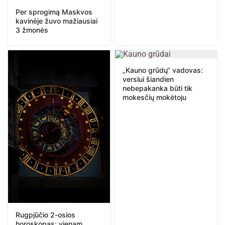
Per sprogimą Maskvos
kavinėje žuvo mažiausiai
3 žmonės
„Kauno grūdų“ vadovas:
verslui šiandien
nebepakanka būti tik
mokesčių mokėtoju
Rugpjūčio 2-osios
horoskopas: vienam