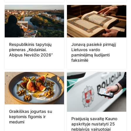
Respublikinis tapytojų
Jonavą pasiekė pirmąjį
pleneras „Kėdainiai.
Lietuvos vardo
Abipus Nevėžio 2026“
paminėjimą liudijanti
faksimilė
Graikiškas jogurtas su
keptomis figomis ir
Praėjusią savaitę Kauno
medumi
apskrityje nustatyti 25
neblaivūs vairuotojai