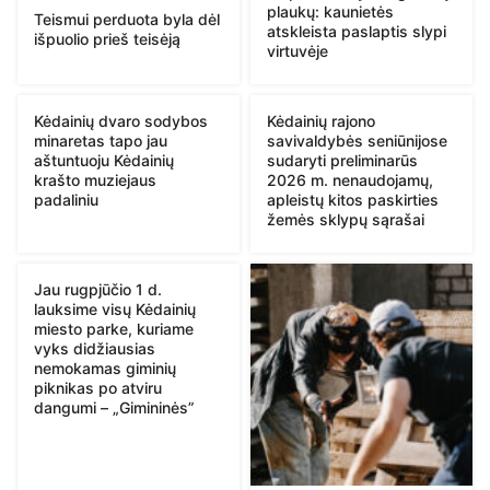
plaukų: kaunietės
Teismui perduota byla dėl
atskleista paslaptis slypi
išpuolio prieš teisėją
virtuvėje
Kėdainių dvaro sodybos
Kėdainių rajono
minaretas tapo jau
savivaldybės seniūnijose
aštuntuoju Kėdainių
sudaryti preliminarūs
krašto muziejaus
2026 m. nenaudojamų,
padaliniu
apleistų kitos paskirties
žemės sklypų sąrašai
Jau rugpjūčio 1 d.
lauksime visų Kėdainių
miesto parke, kuriame
vyks didžiausias
nemokamas giminių
piknikas po atviru
dangumi – „Gimininės”