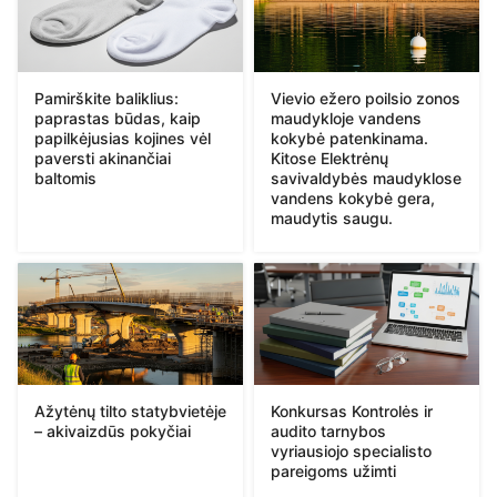
Pamirškite baliklius:
Vievio ežero poilsio zonos
paprastas būdas, kaip
maudykloje vandens
papilkėjusias kojines vėl
kokybė patenkinama.
paversti akinančiai
Kitose Elektrėnų
baltomis
savivaldybės maudyklose
vandens kokybė gera,
maudytis saugu.
Ažytėnų tilto statybvietėje
Konkursas Kontrolės ir
– akivaizdūs pokyčiai
audito tarnybos
vyriausiojo specialisto
pareigoms užimti