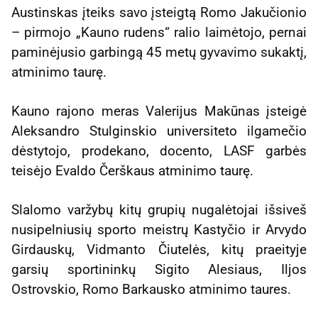
Austinskas įteiks savo įsteigtą Romo Jakučionio
– pirmojo „Kauno rudens“ ralio laimėtojo, pernai
paminėjusio garbingą 45 metų gyvavimo sukaktį,
atminimo taurę.
Kauno rajono meras Valerijus Makūnas įsteigė
Aleksandro Stulginskio universiteto ilgamečio
dėstytojo, prodekano, docento, LASF garbės
teisėjo Evaldo Čerškaus atminimo taurę.
Slalomo varžybų kitų grupių nugalėtojai išsiveš
nusipelniusių sporto meistrų Kastyčio ir Arvydo
Girdauskų, Vidmanto Čiutelės, kitų praeityje
garsių sportininkų Sigito Alesiaus, Iljos
Ostrovskio, Romo Barkausko atminimo taures.