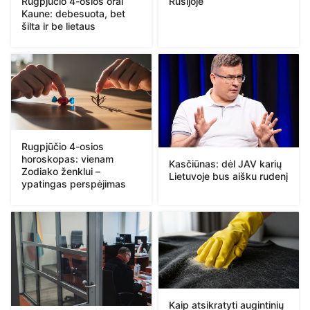
Rugpjūčio 4-osios orai
Rusijoje
Kaune: debesuota, bet
šilta ir be lietaus
Rugpjūčio 4-osios
horoskopas: vienam
Kasčiūnas: dėl JAV karių
Zodiako ženklui –
Lietuvoje bus aišku rudenį
ypatingas perspėjimas
Kaip atsikratyti augintinių