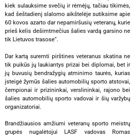
kiek sulauksime svečių ir rėmėjų, tačiau tikimės,
kad šeštadienį slalomo aikštelėje sutiksime apie
60 kovos azarto dar nepamiršusių veteranų, kurie
prieš kelis dešimtmečius šalies vardą garsino ne
tik Lietuvos trasose“.
Dar kartą suremti pirštines veteranus skatina ne
tik puikūs jų laukiantys prizai bei diplomai, bet ir
jų buvusių bendražygių atminimo taurės, kurias
įsteigė žymūs šalies automobilių sporto atstovai,
čempionai ir prizininkai, verslininkai, rajono bei
šalies automobilių sporto vadovai ir šių varžybų
organizatoriai.
Brandžiausios amžiumi veteranų sporto meistrų
grupės nugalėtojui LASF vadovas Romas