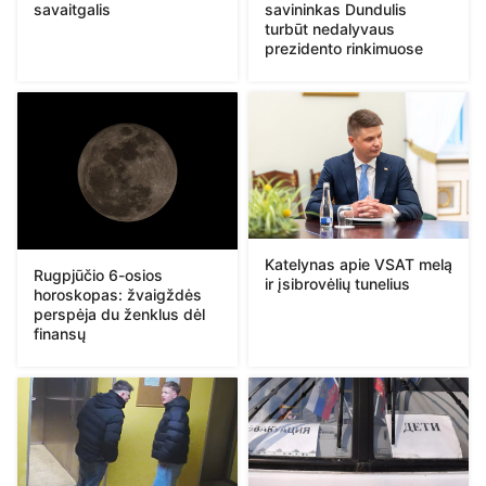
savaitgalis
savininkas Dundulis
turbūt nedalyvaus
prezidento rinkimuose
Katelynas apie VSAT melą
Rugpjūčio 6-osios
ir įsibrovėlių tunelius
horoskopas: žvaigždės
perspėja du ženklus dėl
finansų