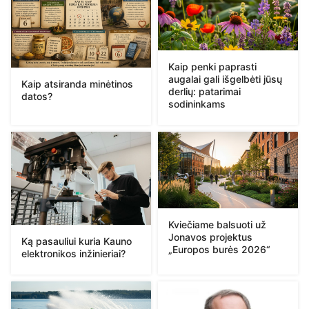
Kaip penki paprasti
augalai gali išgelbėti jūsų
Kaip atsiranda minėtinos
derlių: patarimai
datos?
sodininkams
Kviečiame balsuoti už
Jonavos projektus
Ką pasauliui kuria Kauno
„Europos burės 2026“
elektronikos inžinieriai?