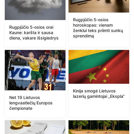
Rugpjūčio 5-osios
horoskopas: vienam
Rugpjūčio 5-osios orai
ženklui teks priimti sunkų
Kaune: karšta ir sausa
sprendimą
diena, vakare išsigiedrys
Kinija smogė Lietuvos
lazerių gamintojai „Ekspla“
Net 19 Lietuvos
lengvaatlečių Europos
čempionate