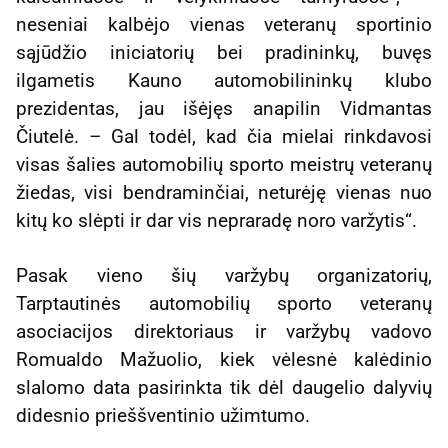
neseniai kalbėjo vienas veteranų sportinio
sąjūdžio iniciatorių bei pradininkų, buvęs
ilgametis Kauno automobilininkų klubo
prezidentas, jau išėjęs anapilin Vidmantas
Čiutelė. – Gal todėl, kad čia mielai rinkdavosi
visas šalies automobilių sporto meistrų veteranų
žiedas, visi bendraminčiai, neturėję vienas nuo
kitų ko slėpti ir dar vis nepraradę noro varžytis“.
Pasak vieno šių varžybų organizatorių,
Tarptautinės automobilių sporto veteranų
asociacijos direktoriaus ir varžybų vadovo
Romualdo Mažuolio, kiek vėlesnė kalėdinio
slalomo data pasirinkta tik dėl daugelio dalyvių
didesnio prieššventinio užimtumo.