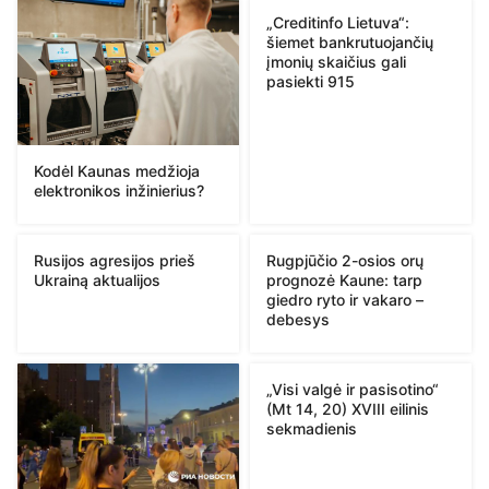
„Creditinfo Lietuva“:
šiemet bankrutuojančių
įmonių skaičius gali
pasiekti 915
Kodėl Kaunas medžioja
elektronikos inžinierius?
Rusijos agresijos prieš
Rugpjūčio 2-osios orų
Ukrainą aktualijos
prognozė Kaune: tarp
giedro ryto ir vakaro –
debesys
„Visi valgė ir pasisotino“
(Mt 14, 20) XVIII eilinis
sekmadienis