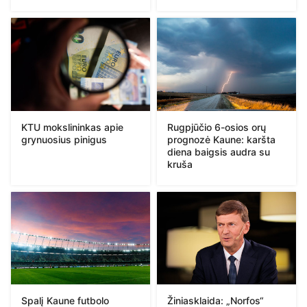
KTU mokslininkas apie
Rugpjūčio 6-osios orų
grynuosius pinigus
prognozė Kaune: karšta
diena baigsis audra su
kruša
Spalį Kaune futbolo
Žiniasklaida: „Norfos“