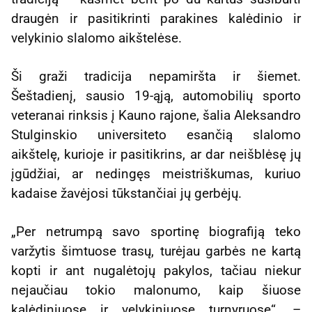
draugėn ir pasitikrinti parakines kalėdinio ir
velykinio slalomo aikštelėse.
Ši graži tradicija nepamiršta ir šiemet.
Šeštadienį, sausio 19-ąją, automobilių sporto
veteranai rinksis į Kauno rajone, šalia Aleksandro
Stulginskio universiteto esančią slalomo
aikštelę, kurioje ir pasitikrins, ar dar neišblėsę jų
įgūdžiai, ar nedingęs meistriškumas, kuriuo
kadaise žavėjosi tūkstančiai jų gerbėjų.
„Per netrumpą savo sportinę biografiją teko
varžytis šimtuose trasų, turėjau garbės ne kartą
kopti ir ant nugalėtojų pakylos, tačiau niekur
nejaučiau tokio malonumo, kaip šiuose
kalėdiniuose ir velykiniuose turnyruose“, –