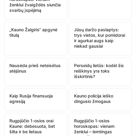
ženklui žvaigždės siunčia
svarbų įspėjimą
„Kauno Žalgiris“ apgynė
Jūsų daržo paslaptys:
titulą
trys vietos, kur pomidorai
ir agurkai augs kaip
niekad gausiai
Nausėda prieš neteisėtus
Perseidų lietūs: kodėl šis
atėjūnus
reiškinys yra toks
išskirtinis?
Kaip Rusija finansuoja
Kauno policija ieško
agresiją
dingusio žmogaus
Rugpjūčio 1-osios orai
Rugpjūčio 1-osios
Kaune: debesuota, bet
horoskopas: vienam
šilta ir be lietaus
ženklui – lemtingas