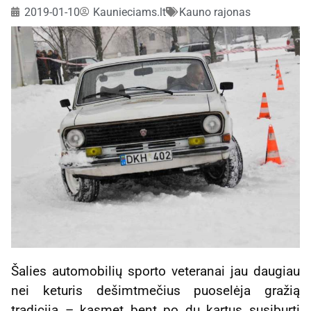
2019-01-10
Kaunieciams.lt
Kauno rajonas
Šalies automobilių sporto veteranai jau daugiau
nei keturis dešimtmečius puoselėja gražią
tradiciją – kasmet bent po du kartus susiburti