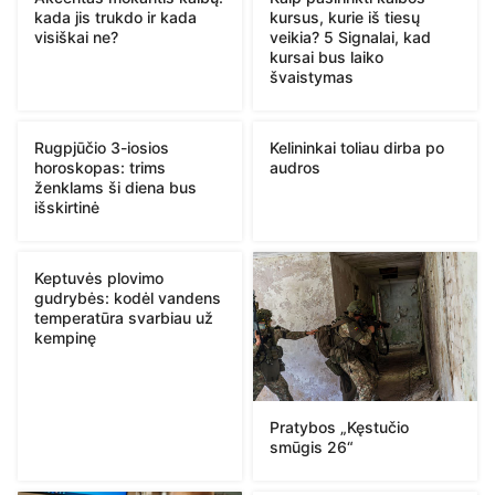
kada jis trukdo ir kada
kursus, kurie iš tiesų
visiškai ne?
veikia? 5 Signalai, kad
kursai bus laiko
švaistymas
Rugpjūčio 3-iosios
Kelininkai toliau dirba po
horoskopas: trims
audros
ženklams ši diena bus
išskirtinė
Keptuvės plovimo
gudrybės: kodėl vandens
temperatūra svarbiau už
kempinę
Pratybos „Kęstučio
smūgis 26“