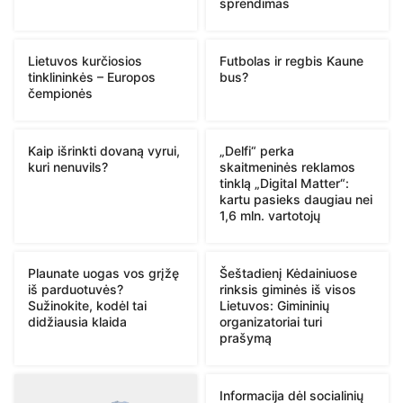
sprendimas
Lietuvos kurčiosios
Futbolas ir regbis Kaune
tinklininkės – Europos
bus?
čempionės
Kaip išrinkti dovaną vyrui,
„Delfi“ perka
kuri nenuvils?
skaitmeninės reklamos
tinklą „Digital Matter“:
kartu pasieks daugiau nei
1,6 mln. vartotojų
Plaunate uogas vos grįžę
Šeštadienį Kėdainiuose
iš parduotuvės?
rinksis giminės iš visos
Sužinokite, kodėl tai
Lietuvos: Gimininių
didžiausia klaida
organizatoriai turi
prašymą
Informacija dėl socialinių