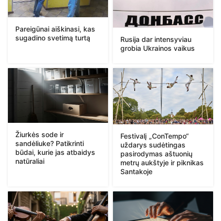
Pareigūnai aiškinasi, kas
sugadino svetimą turtą
Rusija dar intensyviau
grobia Ukrainos vaikus
Žiurkės sode ir
Festivalį „ConTempo“
sandėliuke? Patikrinti
uždarys sudėtingas
būdai, kurie jas atbaidys
pasirodymas aštuonių
natūraliai
metrų aukštyje ir piknikas
Santakoje