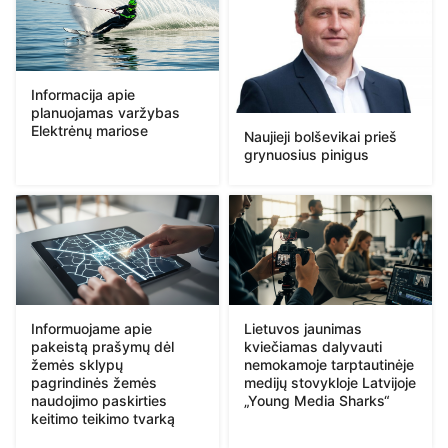
Informacija apie
planuojamas varžybas
Elektrėnų mariose
Naujieji bolševikai prieš
grynuosius pinigus
Informuojame apie
Lietuvos jaunimas
pakeistą prašymų dėl
kviečiamas dalyvauti
žemės sklypų
nemokamoje tarptautinėje
pagrindinės žemės
medijų stovykloje Latvijoje
naudojimo paskirties
„Young Media Sharks“
keitimo teikimo tvarką