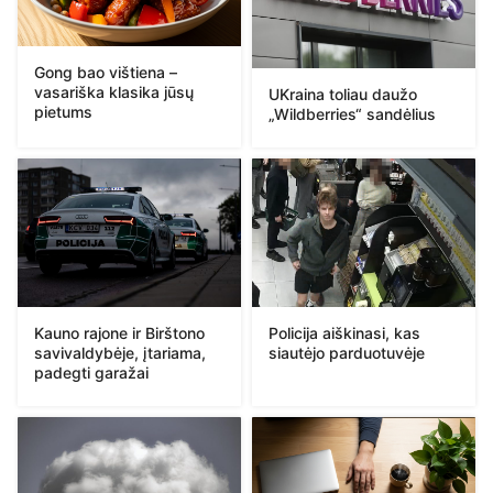
Gong bao vištiena –
vasariška klasika jūsų
UKraina toliau daužo
pietums
„Wildberries“ sandėlius
Kauno rajone ir Birštono
Policija aiškinasi, kas
savivaldybėje, įtariama,
siautėjo parduotuvėje
padegti garažai