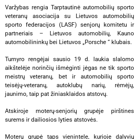
Varžybas rengia Tarptautinė automobilių sporto
veteranų asociacija su Lietuvos automobilių
sporto federacijos (LASF) senjorų komitetu ir
partneriais – Lietuvos automobilių, Kauno
automobilininkų bei Lietuvos „Porsche “ klubais.
Turnyro rengėjai sausio 19 d. laukia slalomo
aikštelėje norinčių išmėginti jėgas ne tik sporto
meistrų veteranų, bet ir automobilių sporto
teisėjų-veteranų, autoklubų narių, rėmėjų,
jaunimo, taip pat žiniasklaidos atstovų.
Atskiroje moterų-senjorių grupėje pirštines
surems ir dailiosios lyties atstovės.
Moterų grupė taps vienintele, kurioje dalyvių