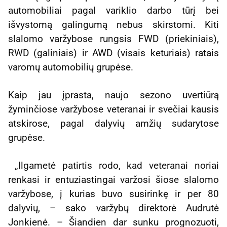
automobiliai pagal variklio darbo tūrį bei
išvystomą galingumą nebus skirstomi. Kiti
slalomo varžybose rungsis FWD (priekiniais),
RWD (galiniais) ir AWD (visais keturiais) ratais
varomų automobilių grupėse.
Kaip jau įprasta, naujo sezono uvertiūrą
žyminčiose varžybose veteranai ir svečiai kausis
atskirose, pagal dalyvių amžių sudarytose
grupėse.
„Ilgametė patirtis rodo, kad veteranai noriai
renkasi ir entuziastingai varžosi šiose slalomo
varžybose, į kurias buvo susirinkę ir per 80
dalyvių, – sako varžybų direktorė Audrutė
Jonkienė. – Šiandien dar sunku prognozuoti,