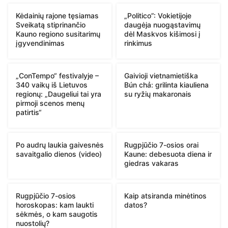
Kėdainių rajone tęsiamas
„Politico”: Vokietijoje
Sveikatą stiprinančio
daugėja nuogąstavimų
Kauno regiono susitarimų
dėl Maskvos kišimosi į
įgyvendinimas
rinkimus
„ConTempo“ festivalyje –
Gaivioji vietnamietiška
340 vaikų iš Lietuvos
Bún chả: grilinta kiauliena
regionų: „Daugeliui tai yra
su ryžių makaronais
pirmoji scenos menų
patirtis“
Po audrų laukia gaivesnės
Rugpjūčio 7-osios orai
savaitgalio dienos (video)
Kaune: debesuota diena ir
giedras vakaras
Rugpjūčio 7-osios
Kaip atsiranda minėtinos
horoskopas: kam laukti
datos?
sėkmės, o kam saugotis
nuostolių?