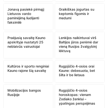
Jonavą pasiekė pirmąjį
Graikiškas jogurtas su
Lietuvos vardo
keptomis figomis ir
paminėjimą liudijanti
medumi
faksimilė
Praėjusią savaitę Kauno
Lenkijos naikintuvai virš
apskrityje nustatyti 25
Baltijos jūros perėmė dar
neblaivūs vairuotojai
vieną Rusijos žvalgybinį
lėktuvą
Kultūros ir sporto renginiai
Rugpjūčio 4-osios orai
Kauno rajone šią savaitę
Kaune: debesuota, bet
šilta ir be lietaus
Mobilizacijos bangos
Rugpjūčio 4-osios
Rusijoje
horoskopas: vienam
Zodiako ženklui –
ypatingas perspėjimas