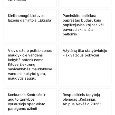
Kinija smogė Lietuvos
Pamirškite baliklius:
lazerių gamintojai „Ekspla“
paprastas būdas, kaip
papilkėjusias kojines vėl
paversti akinančiai
baltomis
Vievio ežero poilsio zonos
Ažytėnų tilto statybvietėje
maudykloje vandens
– akivaizdūs pokyčiai
kokybė patenkinama.
Kitose Elektrėnų
savivaldybės maudyklose
vandens kokybė gera,
maudytis saugu.
Konkursas Kontrolės ir
Respublikinis tapytojų
audito tarnybos
pleneras „Kėdainiai.
vyriausiojo specialisto
Abipus Nevėžio 2026“
pareigoms užimti