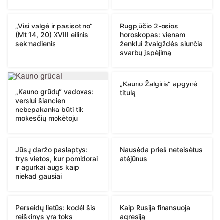
„Visi valgė ir pasisotino“
Rugpjūčio 2-osios
(Mt 14, 20) XVIII eilinis
horoskopas: vienam
sekmadienis
ženklui žvaigždės siunčia
svarbų įspėjimą
„Kauno Žalgiris“ apgynė
„Kauno grūdų“ vadovas:
titulą
verslui šiandien
nebepakanka būti tik
mokesčių mokėtoju
Jūsų daržo paslaptys:
Nausėda prieš neteisėtus
trys vietos, kur pomidorai
atėjūnus
ir agurkai augs kaip
niekad gausiai
Perseidų lietūs: kodėl šis
Kaip Rusija finansuoja
reiškinys yra toks
agresiją