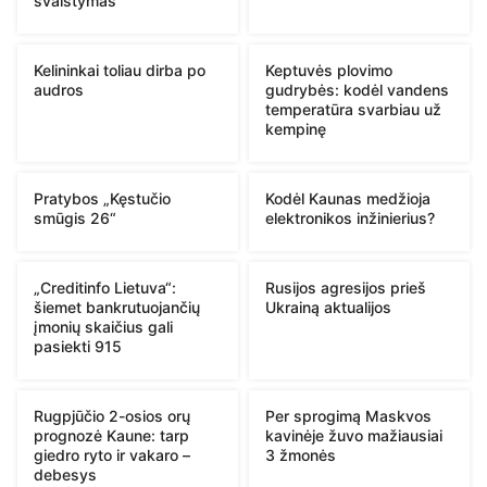
švaistymas
Kelininkai toliau dirba po
Keptuvės plovimo
audros
gudrybės: kodėl vandens
temperatūra svarbiau už
kempinę
Pratybos „Kęstučio
Kodėl Kaunas medžioja
smūgis 26“
elektronikos inžinierius?
„Creditinfo Lietuva“:
Rusijos agresijos prieš
šiemet bankrutuojančių
Ukrainą aktualijos
įmonių skaičius gali
pasiekti 915
Rugpjūčio 2-osios orų
Per sprogimą Maskvos
prognozė Kaune: tarp
kavinėje žuvo mažiausiai
giedro ryto ir vakaro –
3 žmonės
debesys