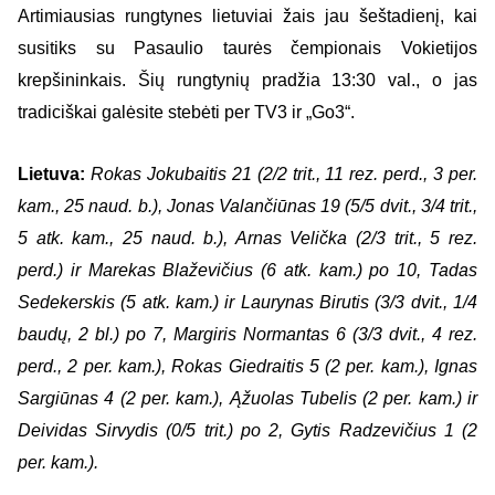
Artimiausias rungtynes lietuviai žais jau šeštadienį, kai
susitiks su Pasaulio taurės čempionais Vokietijos
krepšininkais. Šių rungtynių pradžia 13:30 val., o jas
tradiciškai galėsite stebėti per TV3 ir „Go3“.
Lietuva:
Rokas Jokubaitis 21 (2/2 trit., 11 rez. perd., 3 per.
kam., 25 naud. b.), Jonas Valančiūnas 19 (5/5 dvit., 3/4 trit.,
5 atk. kam., 25 naud. b.), Arnas Velička (2/3 trit., 5 rez.
perd.) ir Marekas Blaževičius (6 atk. kam.) po 10, Tadas
Sedekerskis (5 atk. kam.) ir Laurynas Birutis (3/3 dvit., 1/4
baudų, 2 bl.) po 7, Margiris Normantas 6 (3/3 dvit., 4 rez.
perd., 2 per. kam.), Rokas Giedraitis 5 (2 per. kam.), Ignas
Sargiūnas 4 (2 per. kam.), Ąžuolas Tubelis (2 per. kam.) ir
Deividas Sirvydis (0/5 trit.) po 2, Gytis Radzevičius 1 (2
per. kam.).