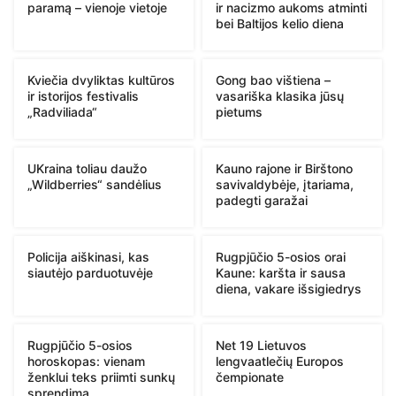
paramą – vienoje vietoje
ir nacizmo aukoms atminti
bei Baltijos kelio diena
Kviečia dvyliktas kultūros
Gong bao vištiena –
ir istorijos festivalis
vasariška klasika jūsų
„Radviliada“
pietums
UKraina toliau daužo
Kauno rajone ir Birštono
„Wildberries“ sandėlius
savivaldybėje, įtariama,
padegti garažai
Policija aiškinasi, kas
Rugpjūčio 5-osios orai
siautėjo parduotuvėje
Kaune: karšta ir sausa
diena, vakare išsigiedrys
Rugpjūčio 5-osios
Net 19 Lietuvos
horoskopas: vienam
lengvaatlečių Europos
ženklui teks priimti sunkų
čempionate
sprendimą