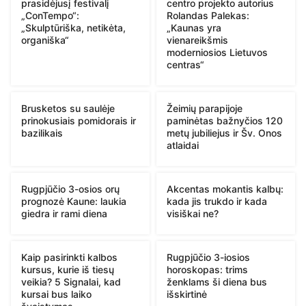
prasidėjusį festivalį
centro projekto autorius
„ConTempo“:
Rolandas Palekas:
„Skulptūriška, netikėta,
„Kaunas yra
organiška“
vienareikšmis
moderniosios Lietuvos
centras“
Brusketos su saulėje
Žeimių parapijoje
prinokusiais pomidorais ir
paminėtas bažnyčios 120
bazilikais
metų jubiliejus ir Šv. Onos
atlaidai
Rugpjūčio 3-osios orų
Akcentas mokantis kalbų:
prognozė Kaune: laukia
kada jis trukdo ir kada
giedra ir rami diena
visiškai ne?
Kaip pasirinkti kalbos
Rugpjūčio 3-iosios
kursus, kurie iš tiesų
horoskopas: trims
veikia? 5 Signalai, kad
ženklams ši diena bus
kursai bus laiko
išskirtinė