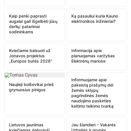
Kaip penki paprasti
Ką pasauliui kuria Kauno
augalai gali išgelbėti jūsų
elektronikos inžinieriai?
derlių: patarimai
sodininkams
Kviečiame balsuoti už
Informacija apie
Jonavos projektus
planuojamas varžybas
„Europos burės 2026“
Elektrėnų mariose
Informuojame apie
Naujieji bolševikai prieš
pakeistą prašymų dėl
grynuosius pinigus
žemės sklypų
pagrindinės žemės
naudojimo paskirties
keitimo teikimo tvarką
Lietuvos jaunimas
Jau šiandien – Vakarės
kviečiamas dalyvauti
Urbaitės ir grupės