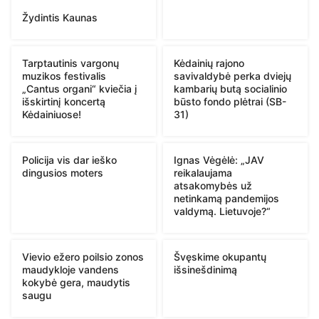
Žydintis Kaunas
Tarptautinis vargonų
Kėdainių rajono
muzikos festivalis
savivaldybė perka dviejų
„Cantus organi“ kviečia į
kambarių butą socialinio
išskirtinį koncertą
būsto fondo plėtrai (SB-
Kėdainiuose!
31)
Policija vis dar ieško
Ignas Vėgėlė: „JAV
dingusios moters
reikalaujama
atsakomybės už
netinkamą pandemijos
valdymą. Lietuvoje?“
Vievio ežero poilsio zonos
Švęskime okupantų
maudykloje vandens
išsinešdinimą
kokybė gera, maudytis
saugu