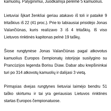
kamuolių. Palyginimui, Juodkalnija perėmė 5 kamuolius.
Lietuviai šįkart ženkliai geriau atakavo iš toli ir pataikė 9
tritaškius iš 22 (41 proc.). Prie to labiausiai prisidėjo Jonas
Valančiūnas, kuris realizavo 3 iš 4 tritaškių. Iš viso
Lietuvos rinktinės kapitonas pelnė 19 taškų.
Šiose rungtynėse Jonas Valančiūnas pagal atkovotus
kamuolius Europos čempionatų istorijoje susilygino su
Prancūzijos legenda Borisu Diaw. Dabar abu krepšininkai
turi po 314 atkovotų kamuolių ir dalijasi 3 vietą.
Pirmąsias dvejas rungtynes lietuviai laimėjo bendru 51
taško skirtumu ir tai yra geriausias Lietuvos rinktinės
startas Europos čempionatuose.