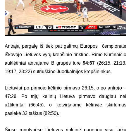
Antrąją pergalę iš tiek pat galimų Europos čempionate
iškovojo Lietuvos vyrų krepšinio rinktinė. Rimo Kurtinaičio
auklėtiniai antrajame B grupės ture
94:67
(26:15, 21:13,
19:17, 28:22) sutriuškino Juodkalnijos krepšininkus.
Lietuviai po pirmojo kėlinio pirmavo 26:15, o po antrojo –
47:28. Po trijų kėlinių Lietuva pirmavo daugiau nei
užtikrintai (66:45), o ketvirtajame kėlinyje skirtumas
pasiekė 32 taškus (82:50).
Šiose rungtynėse Lietuvos rinktinė pagerino visų laikų