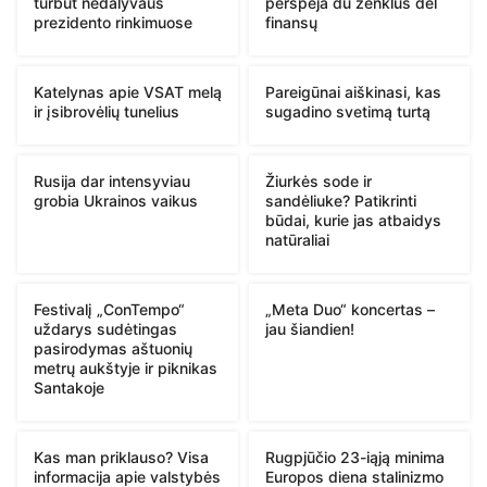
turbūt nedalyvaus
perspėja du ženklus dėl
prezidento rinkimuose
finansų
Katelynas apie VSAT melą
Pareigūnai aiškinasi, kas
ir įsibrovėlių tunelius
sugadino svetimą turtą
Rusija dar intensyviau
Žiurkės sode ir
grobia Ukrainos vaikus
sandėliuke? Patikrinti
būdai, kurie jas atbaidys
natūraliai
Festivalį „ConTempo“
„Meta Duo“ koncertas –
uždarys sudėtingas
jau šiandien!
pasirodymas aštuonių
metrų aukštyje ir piknikas
Santakoje
Kas man priklauso? Visa
Rugpjūčio 23-iąją minima
informacija apie valstybės
Europos diena stalinizmo