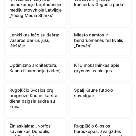
nemokamoje tarptautinėje
koncertas Gegučių parke!
medijų stovykloje Latvijoje
„Young Media Sharks“
Lenkiškas lečo su dešra:
Miesto gamtos ir
vasaros derlius jūsų
bendruomenės festivalis
lėkštėje
„Drevės“
Optimizmo architektūra.
KTU mokslininkas apie
Kauno filharmonija (video)
grynuosius pinigus
Rugpjūčio 6-osios orų
Spalį Kaune futbolo
prognozė Kaune: karšta
savaitgalis
diena baigsis audra su
kruša
Žiniasklaida: „Norfos“
Rugpjūčio 6-osios
savininkas Dundulis
horoskopas: žvaigždės