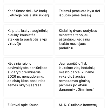
Kasčiūnas: dėl JAV karių
Teismui perduota byla dėl
Lietuvoje bus aišku rudenį
išpuolio prieš teisėją
Kaip atsikratyti augintinių
Kėdainių dvaro sodybos
plaukų: kaunietės
minaretas tapo jau
atskleista paslaptis slypi
aštuntuoju Kėdainių
virtuvėje
krašto muziejaus
padaliniu
Kėdainių rajono
Jau rugpjūčio 1 d.
savivaldybės seniūnijose
lauksime visų Kėdainių
sudaryti preliminarūs
miesto parke, kuriame
2026 m. nenaudojamų,
vyks didžiausias
apleistų kitos paskirties
nemokamas giminių
žemės sklypų sąrašai
piknikas po atviru
dangumi – „Gimininės”
Žiūrovai apie Kaune
M. K. Čiurlionio koncertų