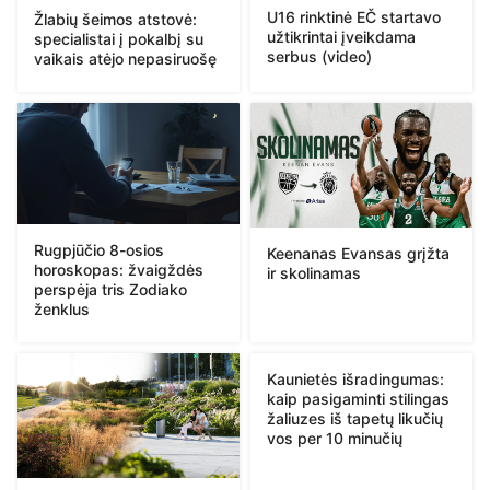
U16 rinktinė EČ startavo
Žlabių šeimos atstovė:
užtikrintai įveikdama
specialistai į pokalbį su
serbus (video)
vaikais atėjo nepasiruošę
Rugpjūčio 8-osios
Keenanas Evansas grįžta
horoskopas: žvaigždės
ir skolinamas
perspėja tris Zodiako
ženklus
Kaunietės išradingumas:
kaip pasigaminti stilingas
žaliuzes iš tapetų likučių
vos per 10 minučių