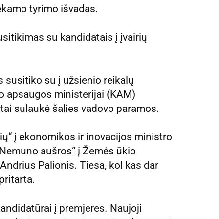
iekamo tyrimo išvadas.
sitikimas su kandidatais į įvairių
 susitiko su į užsienio reikalų
to apsaugos ministerijai (KAM)
tai sulaukė šalies vadovo paramos.
ių“ į ekonomikos ir inovacijos ministro
 „Nemuno aušros“ į Žemės ūkio
Andrius Palionis. Tiesa, kol kas dar
ritarta.
andidatūrai į premjeres. Naujoji