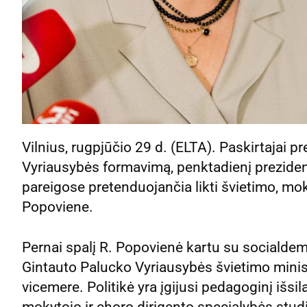
Vilnius, rugpjūčio 29 d. (ELTA). Paskirtajai p
Vyriausybės formavimą, penktadienį prezide
pareigose pretenduojančia likti švietimo, mo
Popoviene.
Pernai spalį R. Popovienė kartu su socialdem
Gintauto Palucko Vyriausybės švietimo minis
vicemere. Politikė yra įgijusi pedagoginį išs
mokytojo ir choro dirigento specialybės stud