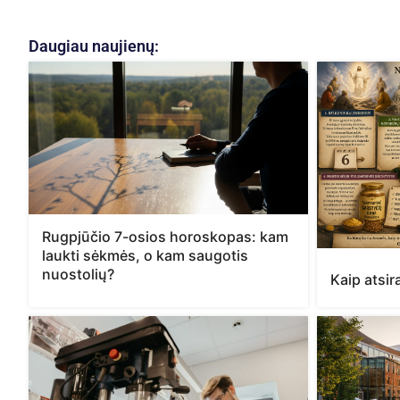
Daugiau naujienų:
Rugpjūčio 7-osios horoskopas: kam
laukti sėkmės, o kam saugotis
nuostolių?
Kaip atsi