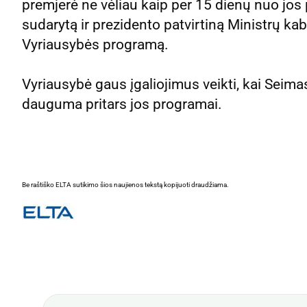
premjerė ne vėliau kaip per 15 dienų nuo jos 
sudarytą ir prezidento patvirtiną Ministrų kab
Vyriausybės programą.
Vyriausybė gaus įgaliojimus veikti, kai Seim
dauguma pritars jos programai.
Be raštiško ELTA sutikimo šios naujienos tekstą kopijuoti draudžiama.