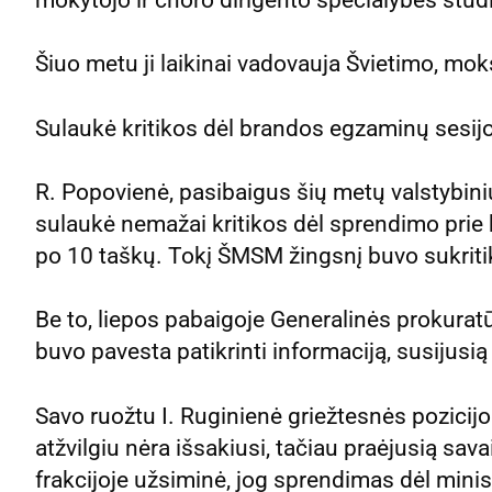
Šiuo metu ji laikinai vadovauja Švietimo, mok
Sulaukė kritikos dėl brandos egzaminų sesi
R. Popovienė, pasibaigus šių metų valstybini
sulaukė nemažai kritikos dėl sprendimo prie 
po 10 taškų. Tokį ŠMSM žingsnį buvo sukriti
Be to, liepos pabaigoje Generalinės prokurat
buvo pavesta patikrinti informaciją, susijusi
Savo ruožtu I. Ruginienė griežtesnės pozic
atžvilgiu nėra išsakiusi, tačiau praėjusią sav
frakcijoje užsiminė, jog sprendimas dėl minis