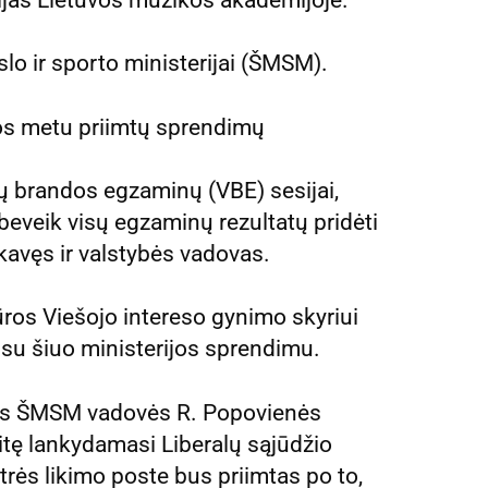
slo ir sporto ministerijai (ŠMSM).
jos metu priimtų sprendimų
ų brandos egzaminų (VBE) sesijai,
beveik visų egzaminų rezultatų pridėti
kavęs ir valstybės vadovas.
ūros Viešojo intereso gynimo skyriui
ą su šiuo ministerijos sprendimu.
ijos ŠMSM vadovės R. Popovienės
aitę lankydamasi Liberalų sąjūdžio
trės likimo poste bus priimtas po to,