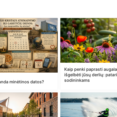
Kaip penki paprasti augalai
išgelbėti jūsų derlių: patar
sodininkams
randa minėtinos datos?