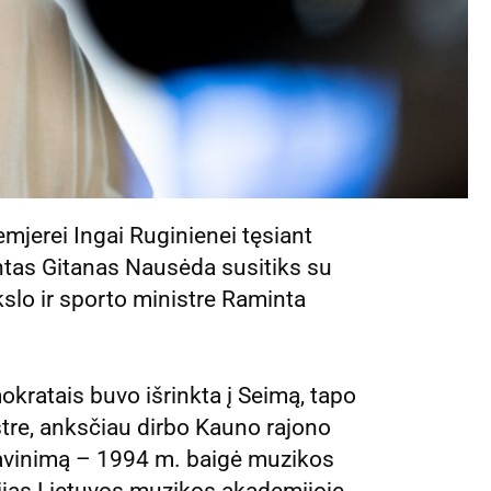
remjerei Ingai Ruginienei tęsiant
ntas Gitanas Nausėda susitiks su
kslo ir sporto ministre Raminta
okratais buvo išrinkta į Seimą, tapo
tre, anksčiau dirbo Kauno rajono
ilavinimą – 1994 m. baigė muzikos
ijas Lietuvos muzikos akademijoje.