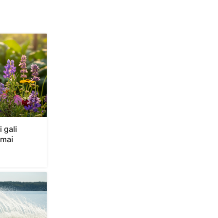
 gali
imai