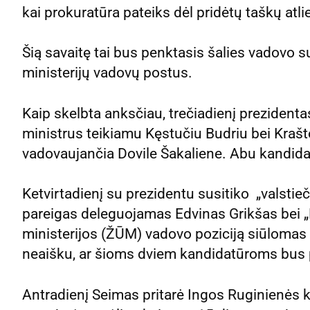
kai prokuratūra pateiks dėl pridėtų taškų atl
Šią savaitę tai bus penktasis šalies vadovo su
ministerijų vadovų postus.
Kaip skelbta anksčiau, trečiadienį prezidentas
ministrus teikiamu Kęstučiu Budriu bei Kraš
vadovaujančia Dovile Šakaliene. Abu kandida
Ketvirtadienį su prezidentu susitiko „valstieč
pareigas deleguojamas Edvinas Grikšas bei
ministerijos (ŽŪM) vadovo poziciją siūlomas 
neaišku, ar šioms dviem kandidatūroms bus p
Antradienį Seimas pritarė Ingos Ruginienės k