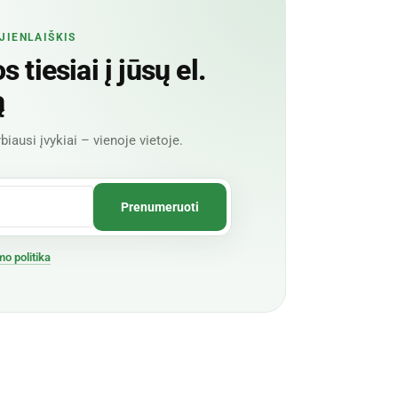
JIENLAIŠKIS
 tiesiai į jūsų el.
ą
biausi įvykiai – vienoje vietoje.
mo politika