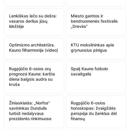
Lenkiškas lečo su dešra:
Miesto gamtos ir
vasaros derlius jūsų
bendruomenės festivalis
lėkštėje
„Drevės“
Optimizmo architektūra.
KTU mokslininkas apie
Kauno filharmonija (video)
grynuosius pinigus
Rugpjūčio 6-osios orų
Spalį Kaune futbolo
prognozė Kaune: karšta
savaitgalis
diena baigsis audra su
kruša
Žiniasklaida: „Norfos“
Rugpjūčio 6-osios
savininkas Dundulis
horoskopas: žvaigždės
turbūt nedalyvaus
perspėja du ženklus dėl
prezidento rinkimuose
finansų