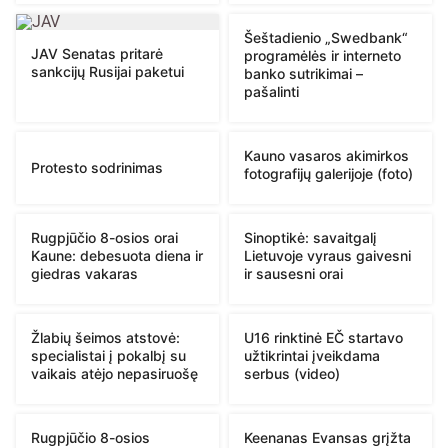
Šeštadienio „Swedbank“
JAV Senatas pritarė
programėlės ir interneto
sankcijų Rusijai paketui
banko sutrikimai –
pašalinti
Kauno vasaros akimirkos
Protesto sodrinimas
fotografijų galerijoje (foto)
Rugpjūčio 8-osios orai
Sinoptikė: savaitgalį
Kaune: debesuota diena ir
Lietuvoje vyraus gaivesni
giedras vakaras
ir sausesni orai
Žlabių šeimos atstovė:
U16 rinktinė EČ startavo
specialistai į pokalbį su
užtikrintai įveikdama
vaikais atėjo nepasiruošę
serbus (video)
Rugpjūčio 8-osios
Keenanas Evansas grįžta