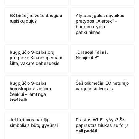
ES birželį įsivežė daugiau
Alytaus įgulos sąveikos
rusiškų dujų?
pratybos „Alertex“ –
budrumo lygio
patikrinimas
Rugpjūčio 9-osios orų
„Drąsos! Tai aš.
prognozė Kaune: giedra ir
Nebijokite!“
šilta, vakare debesuosis
Rugpjūčio 9-osios
Šešiolikmečiai EČ neturėjo
horoskopas: vienam
vargo ir su lenkais
ženklui – lemtinga
kryžkelė
Jei Lietuvos partijų
Prastas Wi-Fi ryšys? Šis
simboliais būtų gyvūnai
paprastas triukas su folija
gali padėti