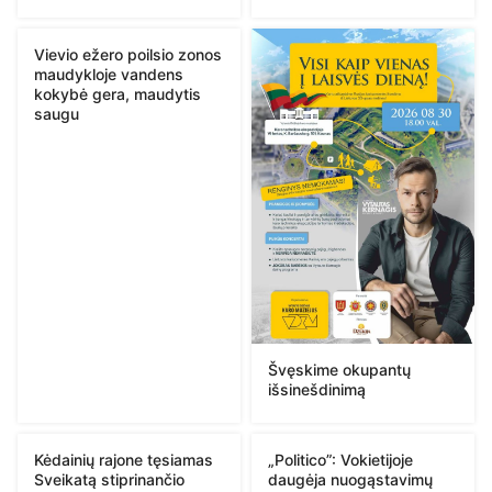
Vievio ežero poilsio zonos
maudykloje vandens
kokybė gera, maudytis
saugu
Švęskime okupantų
išsinešdinimą
Kėdainių rajone tęsiamas
„Politico”: Vokietijoje
Sveikatą stiprinančio
daugėja nuogąstavimų