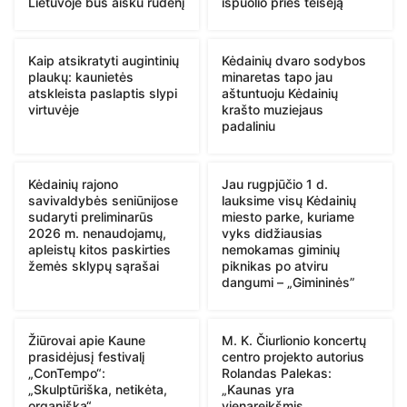
Lietuvoje bus aišku rudenį
išpuolio prieš teisėją
Kaip atsikratyti augintinių
Kėdainių dvaro sodybos
plaukų: kaunietės
minaretas tapo jau
atskleista paslaptis slypi
aštuntuoju Kėdainių
virtuvėje
krašto muziejaus
padaliniu
Kėdainių rajono
Jau rugpjūčio 1 d.
savivaldybės seniūnijose
lauksime visų Kėdainių
sudaryti preliminarūs
miesto parke, kuriame
2026 m. nenaudojamų,
vyks didžiausias
apleistų kitos paskirties
nemokamas giminių
žemės sklypų sąrašai
piknikas po atviru
dangumi – „Gimininės”
Žiūrovai apie Kaune
M. K. Čiurlionio koncertų
prasidėjusį festivalį
centro projekto autorius
„ConTempo“:
Rolandas Palekas:
„Skulptūriška, netikėta,
„Kaunas yra
organiška“
vienareikšmis