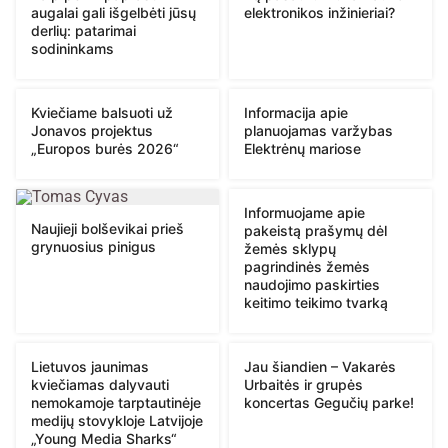
augalai gali išgelbėti jūsų
elektronikos inžinieriai?
derlių: patarimai
sodininkams
Kviečiame balsuoti už
Informacija apie
Jonavos projektus
planuojamas varžybas
„Europos burės 2026“
Elektrėnų mariose
Informuojame apie
Naujieji bolševikai prieš
pakeistą prašymų dėl
grynuosius pinigus
žemės sklypų
pagrindinės žemės
naudojimo paskirties
keitimo teikimo tvarką
Lietuvos jaunimas
Jau šiandien – Vakarės
kviečiamas dalyvauti
Urbaitės ir grupės
nemokamoje tarptautinėje
koncertas Gegučių parke!
medijų stovykloje Latvijoje
„Young Media Sharks“