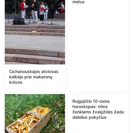
metus
Cichanouskajos atstovas
kalbėjo prie makaronų
krūvos
Rugpjūčio 10-osios
horoskopas: trims
ženklams žvaigždės žada
didelius pokyčius