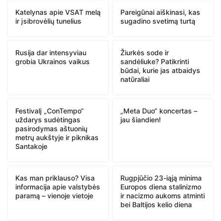
Katelynas apie VSAT melą
Pareigūnai aiškinasi, kas
ir įsibrovėlių tunelius
sugadino svetimą turtą
Rusija dar intensyviau
Žiurkės sode ir
grobia Ukrainos vaikus
sandėliuke? Patikrinti
būdai, kurie jas atbaidys
natūraliai
Festivalį „ConTempo“
„Meta Duo“ koncertas –
uždarys sudėtingas
jau šiandien!
pasirodymas aštuonių
metrų aukštyje ir piknikas
Santakoje
Kas man priklauso? Visa
Rugpjūčio 23-iąją minima
informacija apie valstybės
Europos diena stalinizmo
paramą – vienoje vietoje
ir nacizmo aukoms atminti
bei Baltijos kelio diena