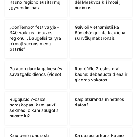
Kauno regiono susitarimų
dėl Maskvos kišimosi į
įgyvendinimas
rinkimus
„ConTempo“ festivalyje –
Gaivioji vietnamietiška
340 vaikų iš Lietuvos
Bún chả: grilinta kiauliena
regionų: „Daugeliui tai yra
su ryžių makaronais
pirmoji scenos menų
patirtis“
Po audrų laukia gaivesnės
Rugpjūčio 7-osios orai
savaitgalio dienos (video)
Kaune: debesuota diena ir
giedras vakaras
Rugpjūčio 7-osios
Kaip atsiranda minėtinos
horoskopas: kam laukti
datos?
sėkmės, o kam saugotis
nuostolių?
Kaip penki paprasti
Ką pasauliui kuria Kauno