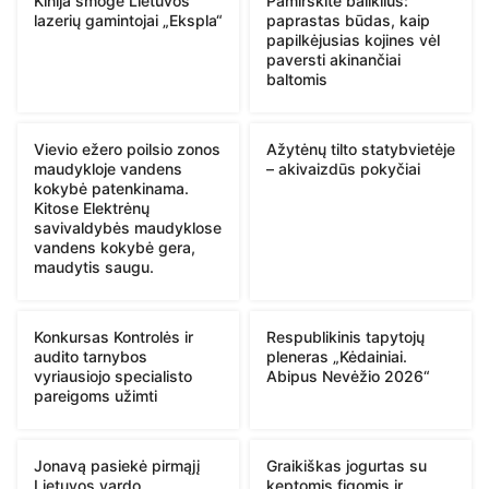
Kinija smogė Lietuvos
Pamirškite baliklius:
lazerių gamintojai „Ekspla“
paprastas būdas, kaip
papilkėjusias kojines vėl
paversti akinančiai
baltomis
Vievio ežero poilsio zonos
Ažytėnų tilto statybvietėje
maudykloje vandens
– akivaizdūs pokyčiai
kokybė patenkinama.
Kitose Elektrėnų
savivaldybės maudyklose
vandens kokybė gera,
maudytis saugu.
Konkursas Kontrolės ir
Respublikinis tapytojų
audito tarnybos
pleneras „Kėdainiai.
vyriausiojo specialisto
Abipus Nevėžio 2026“
pareigoms užimti
Jonavą pasiekė pirmąjį
Graikiškas jogurtas su
Lietuvos vardo
keptomis figomis ir