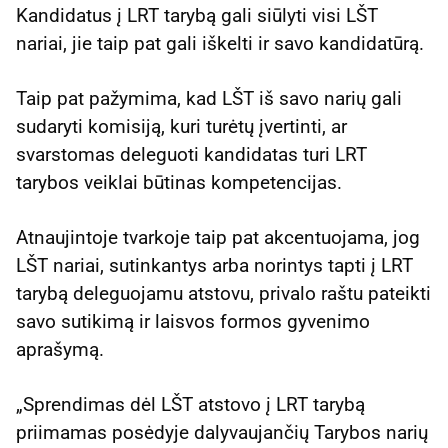
Kandidatus į LRT tarybą gali siūlyti visi LŠT
nariai, jie taip pat gali iškelti ir savo kandidatūrą.
Taip pat pažymima, kad LŠT iš savo narių gali
sudaryti komisiją, kuri turėtų įvertinti, ar
svarstomas deleguoti kandidatas turi LRT
tarybos veiklai būtinas kompetencijas.
Atnaujintoje tvarkoje taip pat akcentuojama, jog
LŠT nariai, sutinkantys arba norintys tapti į LRT
tarybą deleguojamu atstovu, privalo raštu pateikti
savo sutikimą ir laisvos formos gyvenimo
aprašymą.
„Sprendimas dėl LŠT atstovo į LRT tarybą
priimamas posėdyje dalyvaujančių Tarybos narių