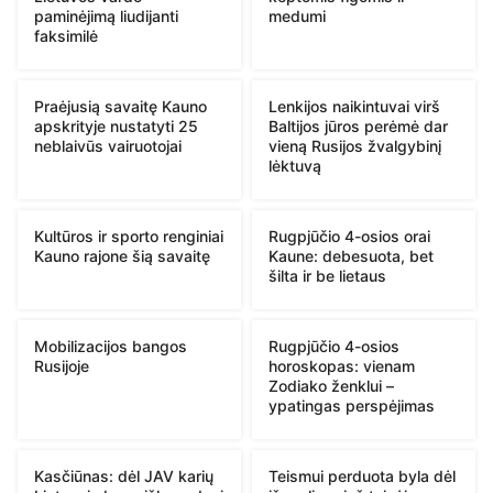
paminėjimą liudijanti
medumi
faksimilė
Praėjusią savaitę Kauno
Lenkijos naikintuvai virš
apskrityje nustatyti 25
Baltijos jūros perėmė dar
neblaivūs vairuotojai
vieną Rusijos žvalgybinį
lėktuvą
Kultūros ir sporto renginiai
Rugpjūčio 4-osios orai
Kauno rajone šią savaitę
Kaune: debesuota, bet
šilta ir be lietaus
Mobilizacijos bangos
Rugpjūčio 4-osios
Rusijoje
horoskopas: vienam
Zodiako ženklui –
ypatingas perspėjimas
Kasčiūnas: dėl JAV karių
Teismui perduota byla dėl