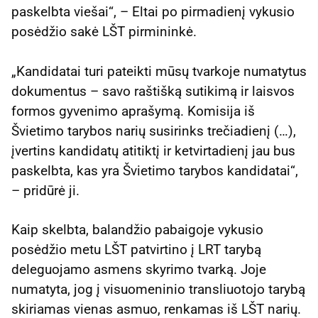
paskelbta viešai“, – Eltai po pirmadienį vykusio
posėdžio sakė LŠT pirmininkė.
„Kandidatai turi pateikti mūsų tvarkoje numatytus
dokumentus – savo raštišką sutikimą ir laisvos
formos gyvenimo aprašymą. Komisija iš
Švietimo tarybos narių susirinks trečiadienį (…),
įvertins kandidatų atitiktį ir ketvirtadienį jau bus
paskelbta, kas yra Švietimo tarybos kandidatai“,
– pridūrė ji.
Kaip skelbta, balandžio pabaigoje vykusio
posėdžio metu LŠT patvirtino į LRT tarybą
deleguojamo asmens skyrimo tvarką. Joje
numatyta, jog į visuomeninio transliuotojo tarybą
skiriamas vienas asmuo, renkamas iš LŠT narių.