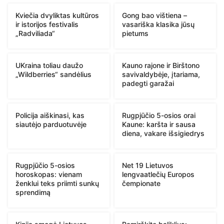
Kviečia dvyliktas kultūros
Gong bao vištiena –
ir istorijos festivalis
vasariška klasika jūsų
„Radviliada“
pietums
UKraina toliau daužo
Kauno rajone ir Birštono
„Wildberries“ sandėlius
savivaldybėje, įtariama,
padegti garažai
Policija aiškinasi, kas
Rugpjūčio 5-osios orai
siautėjo parduotuvėje
Kaune: karšta ir sausa
diena, vakare išsigiedrys
Rugpjūčio 5-osios
Net 19 Lietuvos
horoskopas: vienam
lengvaatlečių Europos
ženklui teks priimti sunkų
čempionate
sprendimą