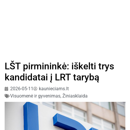
LŠT pirmininkė: iškelti trys
kandidatai į LRT tarybą
2026-05-11
kaunieciams.lt
Visuomenė ir gyvenimas
,
Žiniasklaida