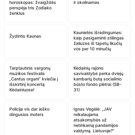
horoskopas: žvaigždės
ir skolinamas
perspėja tris Zodiako
ženklus
Kaunietės išradingumas:
Žydintis Kaunas
kaip pasigaminti stilingas
žaliuzes iš tapetų likučių
vos per 10 minučių
Tarptautinis vargonų
Kėdainių rajono
muzikos festivalis
savivaldybė perka dviejų
„Cantus organi“ kviečia į
kambarių butą socialinio
išskirtinį koncertą
būsto fondo plėtrai (SB-
Kėdainiuose!
31)
Policija vis dar ieško
Ignas Vėgėlė: „JAV
dingusios moters
reikalaujama
atsakomybės už
netinkamą pandemijos
valdymą. Lietuvoje?“