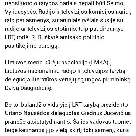
transliuotojo tarybos nariais negali būti Seimo,
Vyriausybės, Radijo ir televizijos komisijos nariai,
taip pat asmenys, sutartiniais ryšiais susiję su
radijo ar televizijos stotimis, taip pat dirbantys
LRT, todėl R. Ruškytė atsisako politinio
pasitikėjimo pareigų.
Lietuvos meno kūrėjų asociacija (LMKA) į
Lietuvos nacionalinio radijo ir televizijos tarybą
deleguoja literatūros vertėjų sąjungos pirmininkę
Daivą Daugirdienę.
Be to, balandžio viduryje į LRT tarybą prezidento
Gitano Nausėdos deleguotas Giedrius Jucevičius
pranešė atsistatydinantis. Šalies vadovas tuomet
teigė ketinantis į jo vietą skirtį tokį asmenį, kuris