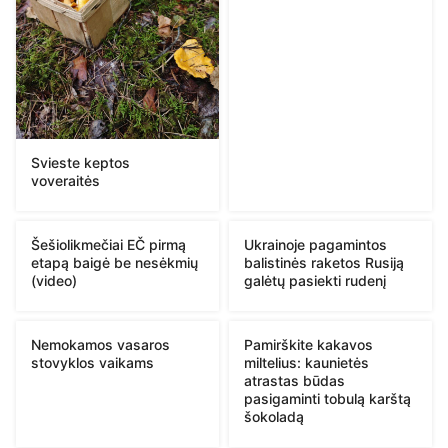
Svieste keptos
voveraitės
Šešiolikmečiai EČ pirmą
Ukrainoje pagamintos
etapą baigė be nesėkmių
balistinės raketos Rusiją
(video)
galėtų pasiekti rudenį
Nemokamos vasaros
Pamirškite kakavos
stovyklos vaikams
miltelius: kaunietės
atrastas būdas
pasigaminti tobulą karštą
šokoladą