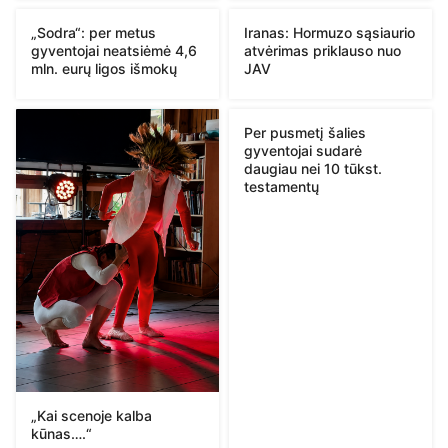
„Sodra“: per metus
Iranas: Hormuzo sąsiaurio
gyventojai neatsiėmė 4,6
atvėrimas priklauso nuo
mln. eurų ligos išmokų
JAV
Per pusmetį šalies
gyventojai sudarė
daugiau nei 10 tūkst.
testamentų
„Kai scenoje kalba
kūnas….“