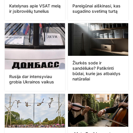
Katelynas apie VSAT melą
Pareigūnai aiškinasi, kas
ir įsibrovėlių tunelius
sugadino svetimą turtą
Žiurkės sode ir
sandėliuke? Patikrinti
būdai, kurie jas atbaidys
Rusija dar intensyviau
natūraliai
grobia Ukrainos vaikus