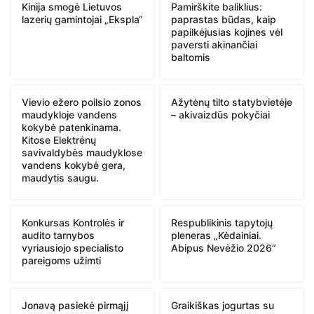
Kinija smogė Lietuvos
Pamirškite baliklius:
lazerių gamintojai „Ekspla“
paprastas būdas, kaip
papilkėjusias kojines vėl
paversti akinančiai
baltomis
Vievio ežero poilsio zonos
Ažytėnų tilto statybvietėje
maudykloje vandens
– akivaizdūs pokyčiai
kokybė patenkinama.
Kitose Elektrėnų
savivaldybės maudyklose
vandens kokybė gera,
maudytis saugu.
Konkursas Kontrolės ir
Respublikinis tapytojų
audito tarnybos
pleneras „Kėdainiai.
vyriausiojo specialisto
Abipus Nevėžio 2026“
pareigoms užimti
Jonavą pasiekė pirmąjį
Graikiškas jogurtas su