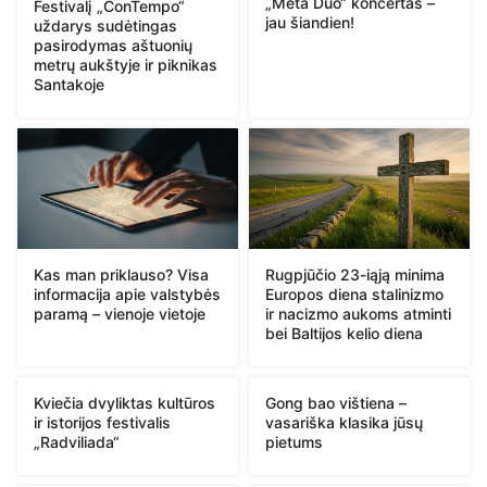
„Meta Duo“ koncertas –
Festivalį „ConTempo“
jau šiandien!
uždarys sudėtingas
pasirodymas aštuonių
metrų aukštyje ir piknikas
Santakoje
Kas man priklauso? Visa
Rugpjūčio 23-iąją minima
informacija apie valstybės
Europos diena stalinizmo
paramą – vienoje vietoje
ir nacizmo aukoms atminti
bei Baltijos kelio diena
Kviečia dvyliktas kultūros
Gong bao vištiena –
ir istorijos festivalis
vasariška klasika jūsų
„Radviliada“
pietums