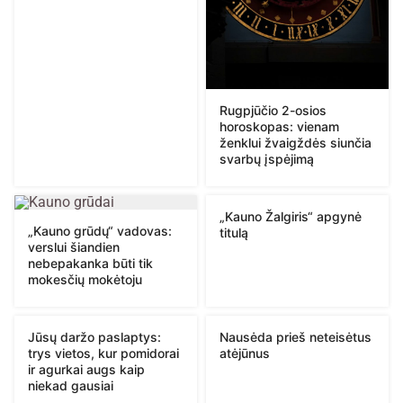
Rugpjūčio 2-osios
horoskopas: vienam
ženklui žvaigždės siunčia
svarbų įspėjimą
„Kauno Žalgiris“ apgynė
„Kauno grūdų“ vadovas:
titulą
verslui šiandien
nebepakanka būti tik
mokesčių mokėtoju
Jūsų daržo paslaptys:
Nausėda prieš neteisėtus
trys vietos, kur pomidorai
atėjūnus
ir agurkai augs kaip
niekad gausiai