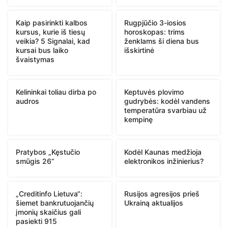
Kaip pasirinkti kalbos
Rugpjūčio 3-iosios
kursus, kurie iš tiesų
horoskopas: trims
veikia? 5 Signalai, kad
ženklams ši diena bus
kursai bus laiko
išskirtinė
švaistymas
Kelininkai toliau dirba po
Keptuvės plovimo
audros
gudrybės: kodėl vandens
temperatūra svarbiau už
kempinę
Pratybos „Kęstučio
Kodėl Kaunas medžioja
smūgis 26“
elektronikos inžinierius?
„Creditinfo Lietuva“:
Rusijos agresijos prieš
šiemet bankrutuojančių
Ukrainą aktualijos
įmonių skaičius gali
pasiekti 915