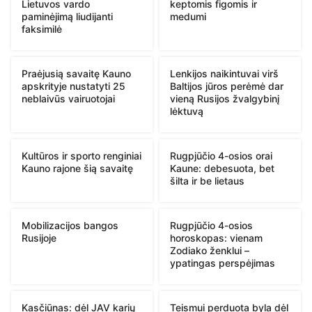
Lietuvos vardo
keptomis figomis ir
paminėjimą liudijanti
medumi
faksimilė
Praėjusią savaitę Kauno
Lenkijos naikintuvai virš
apskrityje nustatyti 25
Baltijos jūros perėmė dar
neblaivūs vairuotojai
vieną Rusijos žvalgybinį
lėktuvą
Kultūros ir sporto renginiai
Rugpjūčio 4-osios orai
Kauno rajone šią savaitę
Kaune: debesuota, bet
šilta ir be lietaus
Mobilizacijos bangos
Rugpjūčio 4-osios
Rusijoje
horoskopas: vienam
Zodiako ženklui –
ypatingas perspėjimas
Kasčiūnas: dėl JAV karių
Teismui perduota byla dėl