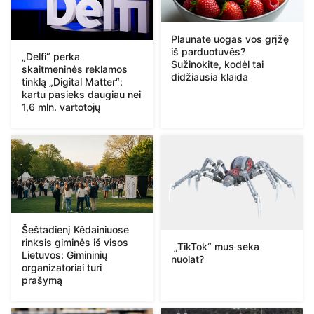
Plaunate uogas vos grįžę
iš parduotuvės?
„Delfi“ perka
Sužinokite, kodėl tai
skaitmeninės reklamos
didžiausia klaida
tinklą „Digital Matter“:
kartu pasieks daugiau nei
1,6 mln. vartotojų
Šeštadienį Kėdainiuose
rinksis giminės iš visos
„TikTok“ mus seka
Lietuvos: Gimininių
nuolat?
organizatoriai turi
prašymą