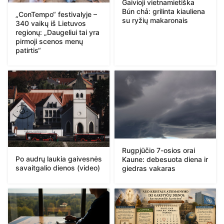
Gaivioji vietnamietiška
Bún chả: grilinta kiauliena
„ConTempo“ festivalyje –
su ryžių makaronais
340 vaikų iš Lietuvos
regionų: „Daugeliui tai yra
pirmoji scenos menų
patirtis“
Rugpjūčio 7-osios orai
Po audrų laukia gaivesnės
Kaune: debesuota diena ir
savaitgalio dienos (video)
giedras vakaras