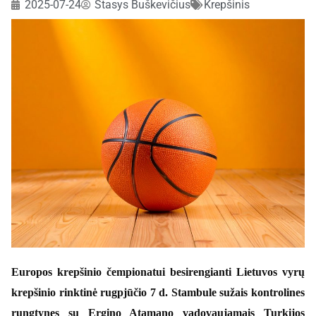
2025-07-24
Stasys Buškevičius
Krepšinis
Europos krepšinio čempionatui besirengianti Lietuvos vyrų
krepšinio rinktinė rugpjūčio 7 d. Stambule sužais kontrolines
rungtynes su Ergino Atamano vadovaujamais Turkijos