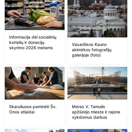
Informacija dėl socialinių
kortelių ir donacijų
Vasariškos Kauno
skyrimo 2026 metams
akimirkos fotografijų
galerijoje (foto)
Skaruliuose paminėti Šv.
Meras V. Tamulis
Onos atlaidai
apžiūrėjo mieste ir rajone
vykdomus darbus