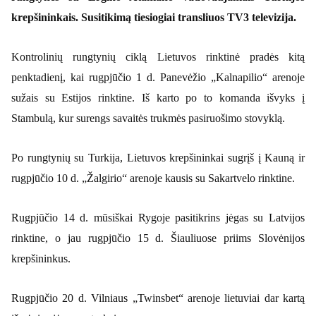
krepšininkais. Susitikimą tiesiogiai transliuos TV3 televizija.
Kontrolinių rungtynių ciklą Lietuvos rinktinė pradės kitą
penktadienį, kai rugpjūčio 1 d. Panevėžio „Kalnapilio“ arenoje
sužais su Estijos rinktine. Iš karto po to komanda išvyks į
Stambulą, kur surengs savaitės trukmės pasiruošimo stovyklą.
Po rungtynių su Turkija, Lietuvos krepšininkai sugrįš į Kauną ir
rugpjūčio 10 d. „Žalgirio“ arenoje kausis su Sakartvelo rinktine.
Rugpjūčio 14 d. mūsiškai Rygoje pasitikrins jėgas su Latvijos
rinktine, o jau rugpjūčio 15 d. Šiauliuose priims Slovėnijos
krepšininkus.
Rugpjūčio 20 d. Vilniaus „Twinsbet“ arenoje lietuviai dar kartą