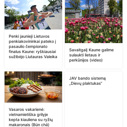
Penki jaunieji Lietuvos
penkiakovininkai pateko į
pasaulio čempionato
Savaitgalį Kaune galime
finalus Kaune: ryškiausiai
sulaukti lietaus ir
sužibėjo Liutauras Valeika
perkūnijos (video)
JAV bando sistemą
„Dievų plaktukas“
Vasaros vakarienė:
vietnamietiška grilyje
kepta kiauliena su ryžių
makaronais (Bún chả)