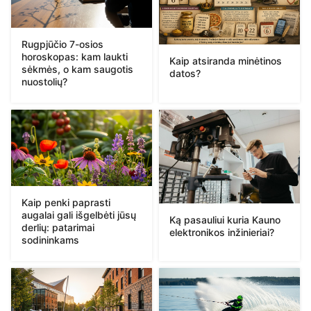
Rugpjūčio 7-osios
horoskopas: kam laukti
Kaip atsiranda minėtinos
sėkmės, o kam saugotis
datos?
nuostolių?
Kaip penki paprasti
augalai gali išgelbėti jūsų
Ką pasauliui kuria Kauno
derlių: patarimai
elektronikos inžinieriai?
sodininkams