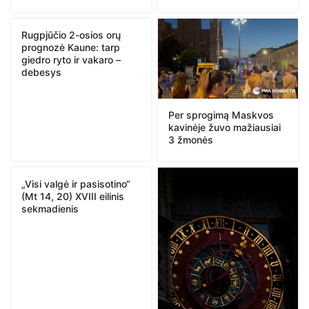
Rugpjūčio 2-osios orų
prognozė Kaune: tarp
giedro ryto ir vakaro –
debesys
Per sprogimą Maskvos
kavinėje žuvo mažiausiai
3 žmonės
„Visi valgė ir pasisotino“
(Mt 14, 20) XVIII eilinis
sekmadienis