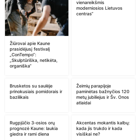
vienareikšmis
moderniosios Lietuvos
centras“
Žiūrovai apie Kaune
prasidėjusį festivalį
„ConTempo“:
„Skulptūriška, netikėta,
organiška“
Brusketos su saulėje
Žeimių parapijoje
prinokusiais pomidorais ir
paminėtas bažnyčios 120
bazilikais
metų jubiliejus ir Šv. Onos
atlaidai
Rugpjūčio 3-osios orų
Akcentas mokantis kalbų:
prognozė Kaune: laukia
kada jis trukdo ir kada
giedra ir rami diena
visiškai ne?