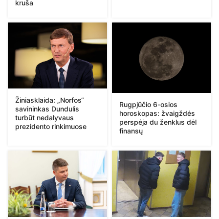
kruša
Žiniasklaida: „Norfos“
Rugpjūčio 6-osios
savininkas Dundulis
horoskopas: žvaigždės
turbūt nedalyvaus
perspėja du ženklus dėl
prezidento rinkimuose
finansų