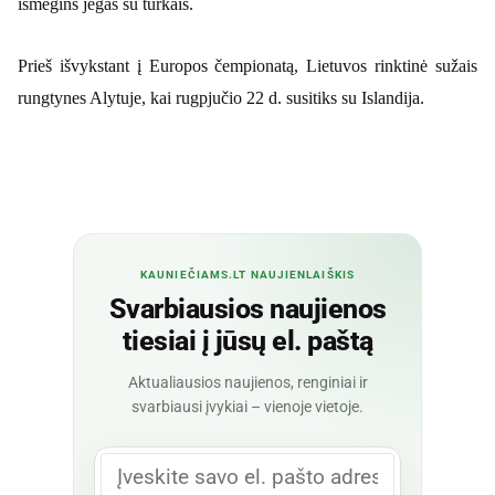
išmėgins jėgas su turkais.
Prieš išvykstant į Europos čempionatą, Lietuvos rinktinė sužais
rungtynes Alytuje, kai rugpjučio 22 d. susitiks su Islandija.
KAUNIEČIAMS.LT NAUJIENLAIŠKIS
Svarbiausios naujienos
tiesiai į jūsų el. paštą
Aktualiausios naujienos, renginiai ir
svarbiausi įvykiai – vienoje vietoje.