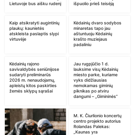
Lietuvoje bus aišku rudenį
išpuolio prieš teisėją
Kaip atsikratyti augintinių
Kėdainių dvaro sodybos
plaukų: kaunietės
minaretas tapo jau
atskleista paslaptis slypi
aštuntuoju Kėdainių
virtuvėje
krašto muziejaus
padaliniu
Kėdainių rajono
Jau rugpjūčio 1 d.
savivaldybės seniūnijose
lauksime visų Kėdainių
sudaryti preliminarūs
miesto parke, kuriame
2026 m. nenaudojamų,
vyks didžiausias
apleistų kitos paskirties
nemokamas giminių
žemės sklypų sąrašai
piknikas po atviru
dangumi – „Gimininės”
M. K. Čiurlionio koncertų
centro projekto autorius
Rolandas Palekas:
„Kaunas yra