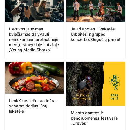
Lietuvos jaunimas
Jau šiandien – Vakarės
kviečiamas dalyvauti
Urbaitės ir grupės
nemokamoje tarptautinėje
koncertas Gegučių parke!
medijų stovykloje Latvijoje
„Young Media Sharks“
Lenkiškas lečo su dešra:
vasaros derlius jūsų
lėkštėje
Miesto gamtos ir
bendruomenės festivalis
„Drevės“