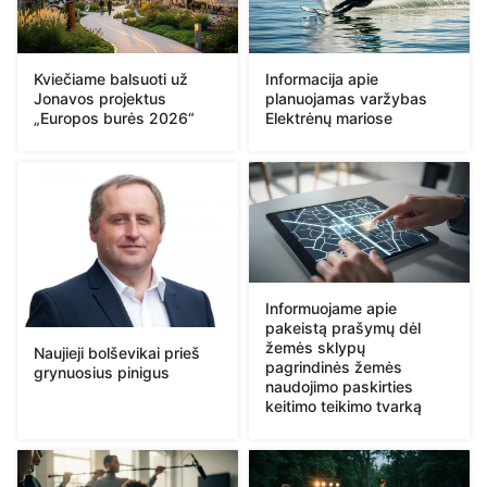
Kviečiame balsuoti už
Informacija apie
Jonavos projektus
planuojamas varžybas
„Europos burės 2026“
Elektrėnų mariose
Informuojame apie
pakeistą prašymų dėl
žemės sklypų
Naujieji bolševikai prieš
pagrindinės žemės
grynuosius pinigus
naudojimo paskirties
keitimo teikimo tvarką