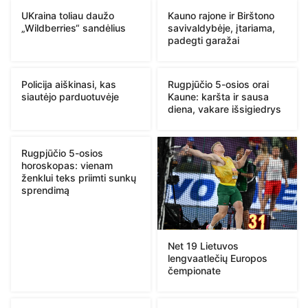
UKraina toliau daužo
Kauno rajone ir Birštono
„Wildberries“ sandėlius
savivaldybėje, įtariama,
padegti garažai
Policija aiškinasi, kas
Rugpjūčio 5-osios orai
siautėjo parduotuvėje
Kaune: karšta ir sausa
diena, vakare išsigiedrys
Rugpjūčio 5-osios
horoskopas: vienam
ženklui teks priimti sunkų
sprendimą
Net 19 Lietuvos
lengvaatlečių Europos
čempionate