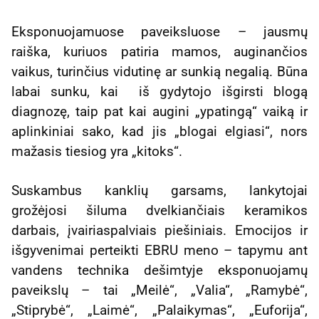
Eksponuojamuose paveiksluose – jausmų
raiška, kuriuos patiria mamos, auginančios
vaikus, turinčius vidutinę ar sunkią negalią. Būna
labai sunku, kai iš gydytojo išgirsti blogą
diagnozę, taip pat kai augini „ypatingą“ vaiką ir
aplinkiniai sako, kad jis „blogai elgiasi“, nors
mažasis tiesiog yra „kitoks“.
Suskambus kanklių garsams, lankytojai
grožėjosi šiluma dvelkiančiais keramikos
darbais, įvairiaspalviais piešiniais. Emocijos ir
išgyvenimai perteikti EBRU meno – tapymu ant
vandens technika dešimtyje eksponuojamų
paveikslų – tai „Meilė“, „Valia“, „Ramybė“,
„Stiprybė“, „Laimė“, „Palaikymas“, „Euforija“,