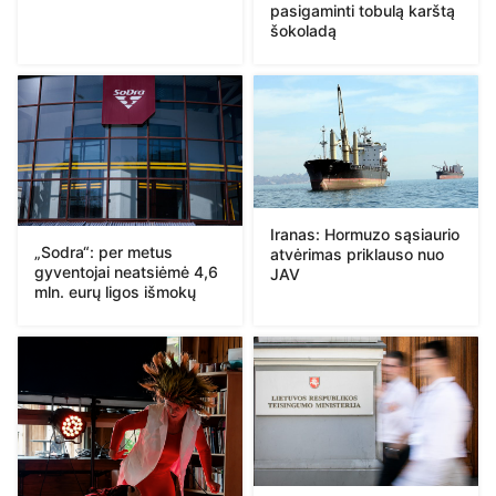
pasigaminti tobulą karštą
šokoladą
Iranas: Hormuzo sąsiaurio
„Sodra“: per metus
atvėrimas priklauso nuo
gyventojai neatsiėmė 4,6
JAV
mln. eurų ligos išmokų