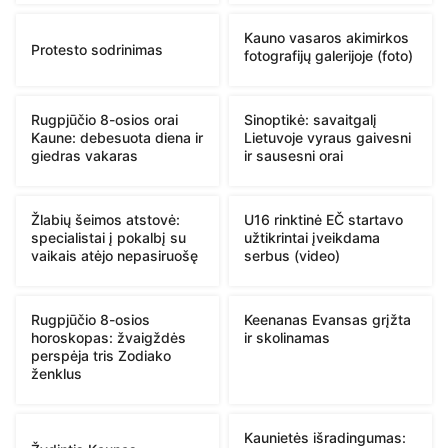
Kauno vasaros akimirkos
Protesto sodrinimas
fotografijų galerijoje (foto)
Rugpjūčio 8-osios orai
Sinoptikė: savaitgalį
Kaune: debesuota diena ir
Lietuvoje vyraus gaivesni
giedras vakaras
ir sausesni orai
Žlabių šeimos atstovė:
U16 rinktinė EČ startavo
specialistai į pokalbį su
užtikrintai įveikdama
vaikais atėjo nepasiruošę
serbus (video)
Rugpjūčio 8-osios
Keenanas Evansas grįžta
horoskopas: žvaigždės
ir skolinamas
perspėja tris Zodiako
ženklus
Kaunietės išradingumas: