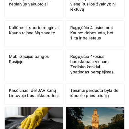
neblaivūs vairuotojai
vieną Rusijos žvalgybinį
lėktuvą
Kultūros ir sporto renginiai
Rugpjūčio 4-osios orai
Kauno rajone šią savaitę
Kaune: debesuota, bet
šilta ir be lietaus
Mobilizacijos bangos
Rugpjūčio 4-osios
Rusijoje
horoskopas: vienam
Zodiako ženklui –
ypatingas perspėjimas
Kasčiūnas: dėl JAV karių
Teismui perduota byla dėl
Lietuvoje bus aišku rudenį
išpuolio prieš teisėją