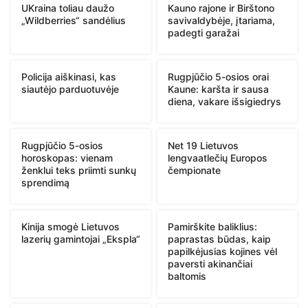
UKraina toliau daužo
Kauno rajone ir Birštono
„Wildberries“ sandėlius
savivaldybėje, įtariama,
padegti garažai
Policija aiškinasi, kas
Rugpjūčio 5-osios orai
siautėjo parduotuvėje
Kaune: karšta ir sausa
diena, vakare išsigiedrys
Rugpjūčio 5-osios
Net 19 Lietuvos
horoskopas: vienam
lengvaatlečių Europos
ženklui teks priimti sunkų
čempionate
sprendimą
Kinija smogė Lietuvos
Pamirškite baliklius:
lazerių gamintojai „Ekspla“
paprastas būdas, kaip
papilkėjusias kojines vėl
paversti akinančiai
baltomis