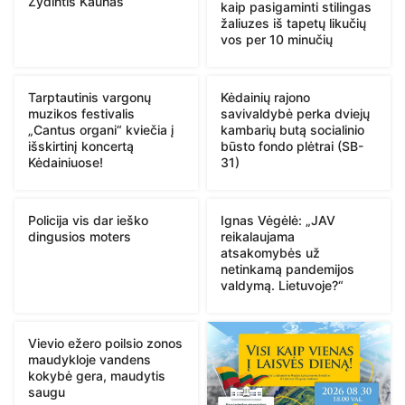
Žydintis Kaunas
kaip pasigaminti stilingas
žaliuzes iš tapetų likučių
vos per 10 minučių
Tarptautinis vargonų
Kėdainių rajono
muzikos festivalis
savivaldybė perka dviejų
„Cantus organi“ kviečia į
kambarių butą socialinio
išskirtinį koncertą
būsto fondo plėtrai (SB-
Kėdainiuose!
31)
Policija vis dar ieško
Ignas Vėgėlė: „JAV
dingusios moters
reikalaujama
atsakomybės už
netinkamą pandemijos
valdymą. Lietuvoje?“
Vievio ežero poilsio zonos
maudykloje vandens
kokybė gera, maudytis
saugu