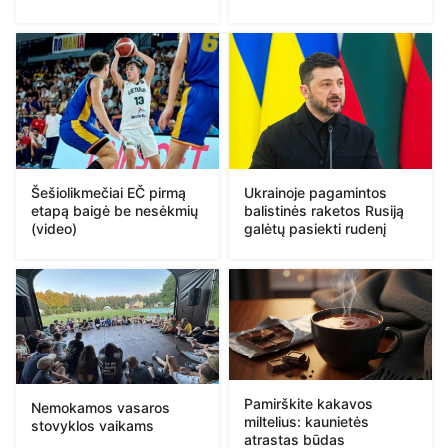
Ukrainoje pagamintos
Šešiolikmečiai EČ pirmą
balistinės raketos Rusiją
etapą baigė be nesėkmių
galėtų pasiekti rudenį
(video)
Pamirškite kakavos
Nemokamos vasaros
miltelius: kaunietės
stovyklos vaikams
atrastas būdas