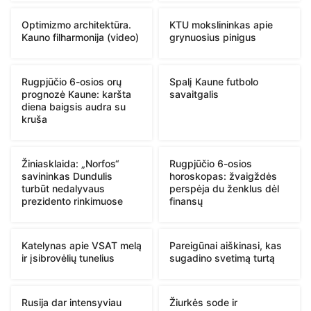
Optimizmo architektūra.
KTU mokslininkas apie
Kauno filharmonija (video)
grynuosius pinigus
Rugpjūčio 6-osios orų
Spalį Kaune futbolo
prognozė Kaune: karšta
savaitgalis
diena baigsis audra su
kruša
Žiniasklaida: „Norfos“
Rugpjūčio 6-osios
savininkas Dundulis
horoskopas: žvaigždės
turbūt nedalyvaus
perspėja du ženklus dėl
prezidento rinkimuose
finansų
Katelynas apie VSAT melą
Pareigūnai aiškinasi, kas
ir įsibrovėlių tunelius
sugadino svetimą turtą
Rusija dar intensyviau
Žiurkės sode ir