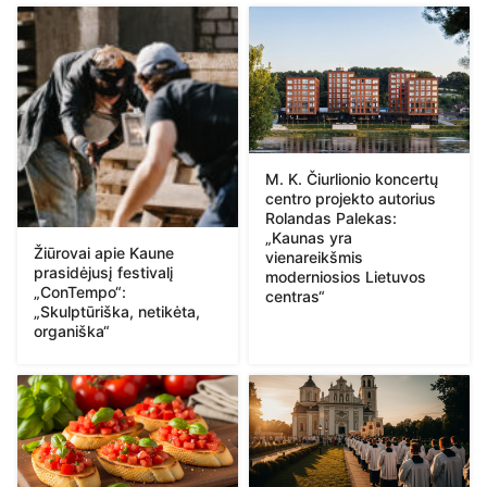
M. K. Čiurlionio koncertų
centro projekto autorius
Rolandas Palekas:
„Kaunas yra
Žiūrovai apie Kaune
vienareikšmis
prasidėjusį festivalį
moderniosios Lietuvos
„ConTempo“:
centras“
„Skulptūriška, netikėta,
organiška“