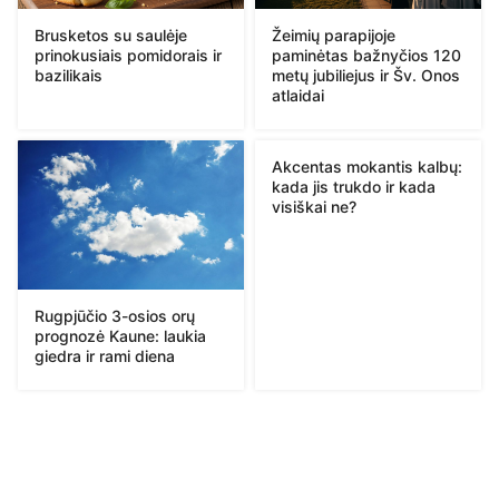
Brusketos su saulėje
Žeimių parapijoje
prinokusiais pomidorais ir
paminėtas bažnyčios 120
bazilikais
metų jubiliejus ir Šv. Onos
atlaidai
Akcentas mokantis kalbų:
kada jis trukdo ir kada
visiškai ne?
Rugpjūčio 3-osios orų
prognozė Kaune: laukia
giedra ir rami diena