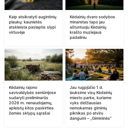
Kaip atsikratyti augintinių
Kėdainių dvaro sodybos
plaukų: kaunietės
minaretas tapo jau
atskleista paslaptis slypi
aštuntuoju Kėdainių
virtuvėje
krašto muziejaus
padaliniu
Kėdainių rajono
Jau rugpjūčio 1 d.
savivaldybės seniūnijose
lauksime visų Kėdainių
sudaryti preliminarūs
miesto parke, kuriame
2026 m. nenaudojamų,
vyks didžiausias
apleistų kitos paskirties
nemokamas giminių
žemės sklypų sąrašai
piknikas po atviru
dangumi – „Gimininės”