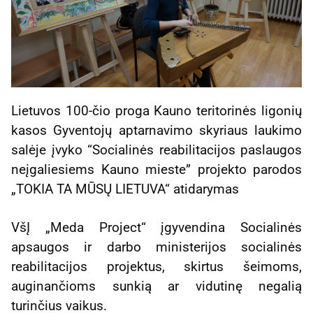
Lietuvos 100-čio proga Kauno teritorinės ligonių
kasos Gyventojų aptarnavimo skyriaus laukimo
salėje įvyko “Socialinės reabilitacijos paslaugos
neįgaliesiems Kauno mieste” projekto parodos
„TOKIA TA MŪSŲ LIETUVA“ atidarymas
VšĮ „Meda Project“ įgyvendina Socialinės
apsaugos ir darbo ministerijos socialinės
reabilitacijos projektus, skirtus šeimoms,
auginančioms sunkią ar vidutinę negalią
turinčius vaikus.