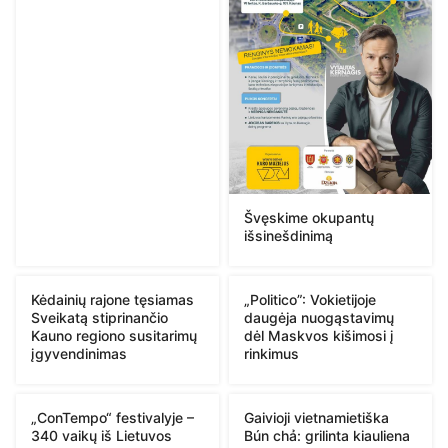
Švęskime okupantų
išsinešdinimą
Kėdainių rajone tęsiamas
„Politico”: Vokietijoje
Sveikatą stiprinančio
daugėja nuogąstavimų
Kauno regiono susitarimų
dėl Maskvos kišimosi į
įgyvendinimas
rinkimus
„ConTempo“ festivalyje –
Gaivioji vietnamietiška
340 vaikų iš Lietuvos
Bún chả: grilinta kiauliena