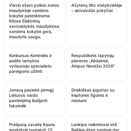
Vievio ežero poilsio zonos
Ažytėnų tilto statybvietėje
maudykloje vandens
– akivaizdūs pokyčiai
kokybė patenkinama.
Kitose Elektrėnų
savivaldybės maudyklose
vandens kokybė gera,
maudytis saugu.
Konkursas Kontrolės ir
Respublikinis tapytojų
audito tarnybos
pleneras „Kėdainiai.
vyriausiojo specialisto
Abipus Nevėžio 2026“
pareigoms užimti
Jonavą pasiekė pirmąjį
Graikiškas jogurtas su
Lietuvos vardo
keptomis figomis ir
paminėjimą liudijanti
medumi
faksimilė
Praėjusią savaitę Kauno
Lenkijos naikintuvai virš
apskrityje nustatyti 25
Baltijos jūros perėmė dar