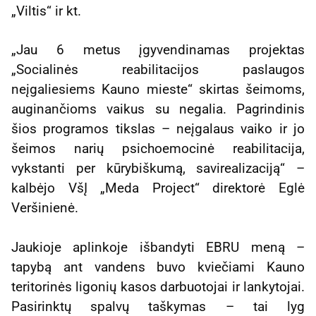
„Viltis“ ir kt.
„Jau 6 metus įgyvendinamas projektas
„Socialinės reabilitacijos paslaugos
neįgaliesiems Kauno mieste“ skirtas šeimoms,
auginančioms vaikus su negalia. Pagrindinis
šios programos tikslas – neįgalaus vaiko ir jo
šeimos narių psichoemocinė reabilitacija,
vykstanti per kūrybiškumą, savirealizaciją“ –
kalbėjo VšĮ „Meda Project“ direktorė Eglė
Veršinienė.
Jaukioje aplinkoje išbandyti EBRU meną –
tapybą ant vandens buvo kviečiami Kauno
teritorinės ligonių kasos darbuotojai ir lankytojai.
Pasirinktų spalvų taškymas – tai lyg