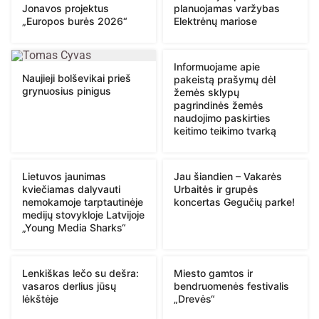
Jonavos projektus
planuojamas varžybas
„Europos burės 2026“
Elektrėnų mariose
Informuojame apie
Naujieji bolševikai prieš
pakeistą prašymų dėl
grynuosius pinigus
žemės sklypų
pagrindinės žemės
naudojimo paskirties
keitimo teikimo tvarką
Lietuvos jaunimas
Jau šiandien – Vakarės
kviečiamas dalyvauti
Urbaitės ir grupės
nemokamoje tarptautinėje
koncertas Gegučių parke!
medijų stovykloje Latvijoje
„Young Media Sharks“
Lenkiškas lečo su dešra:
Miesto gamtos ir
vasaros derlius jūsų
bendruomenės festivalis
lėkštėje
„Drevės“