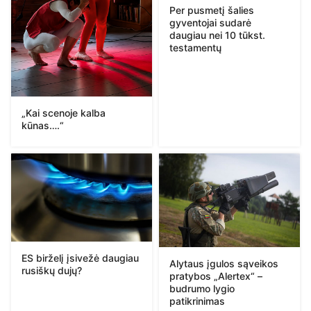
Per pusmetį šalies
gyventojai sudarė
daugiau nei 10 tūkst.
testamentų
„Kai scenoje kalba
kūnas….“
ES birželį įsivežė daugiau
Alytaus įgulos sąveikos
rusiškų dujų?
pratybos „Alertex“ –
budrumo lygio
patikrinimas