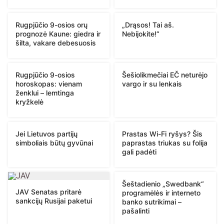
Rugpjūčio 9-osios orų
„Drąsos! Tai aš.
prognozė Kaune: giedra ir
Nebijokite!“
šilta, vakare debesuosis
Rugpjūčio 9-osios
Šešiolikmečiai EČ neturėjo
horoskopas: vienam
vargo ir su lenkais
ženklui – lemtinga
kryžkelė
Jei Lietuvos partijų
Prastas Wi-Fi ryšys? Šis
simboliais būtų gyvūnai
paprastas triukas su folija
gali padėti
Šeštadienio „Swedbank“
JAV Senatas pritarė
programėlės ir interneto
sankcijų Rusijai paketui
banko sutrikimai –
pašalinti