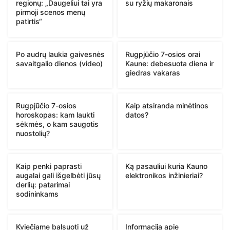
regionų: „Daugeliui tai yra
su ryžių makaronais
pirmoji scenos menų
patirtis“
Po audrų laukia gaivesnės
Rugpjūčio 7-osios orai
savaitgalio dienos (video)
Kaune: debesuota diena ir
giedras vakaras
Rugpjūčio 7-osios
Kaip atsiranda minėtinos
horoskopas: kam laukti
datos?
sėkmės, o kam saugotis
nuostolių?
Kaip penki paprasti
Ką pasauliui kuria Kauno
augalai gali išgelbėti jūsų
elektronikos inžinieriai?
derlių: patarimai
sodininkams
Kviečiame balsuoti už
Informacija apie