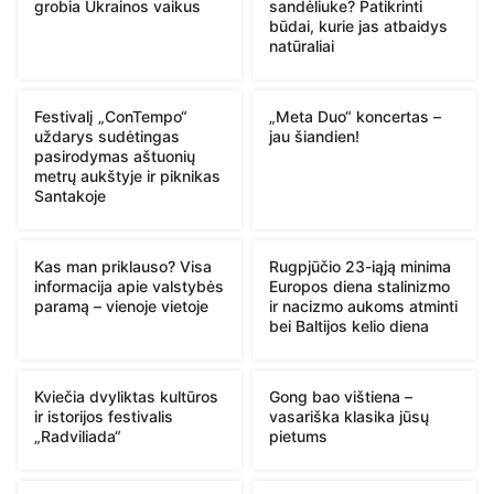
grobia Ukrainos vaikus
sandėliuke? Patikrinti
būdai, kurie jas atbaidys
natūraliai
Festivalį „ConTempo“
„Meta Duo“ koncertas –
uždarys sudėtingas
jau šiandien!
pasirodymas aštuonių
metrų aukštyje ir piknikas
Santakoje
Kas man priklauso? Visa
Rugpjūčio 23-iąją minima
informacija apie valstybės
Europos diena stalinizmo
paramą – vienoje vietoje
ir nacizmo aukoms atminti
bei Baltijos kelio diena
Kviečia dvyliktas kultūros
Gong bao vištiena –
ir istorijos festivalis
vasariška klasika jūsų
„Radviliada“
pietums