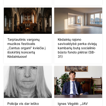
Tarptautinis vargonų
Kėdainių rajono
muzikos festivalis
savivaldybė perka dviejų
„Cantus organi“ kviečia į
kambarių butą socialinio
išskirtinį koncertą
būsto fondo plėtrai (SB-
Kėdainiuose!
31)
Policija vis dar ieško
Ignas Vėgėlė: „JAV