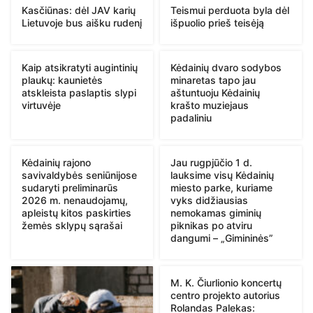
Kasčiūnas: dėl JAV karių
Teismui perduota byla dėl
Lietuvoje bus aišku rudenį
išpuolio prieš teisėją
Kaip atsikratyti augintinių
Kėdainių dvaro sodybos
plaukų: kaunietės
minaretas tapo jau
atskleista paslaptis slypi
aštuntuoju Kėdainių
virtuvėje
krašto muziejaus
padaliniu
Kėdainių rajono
Jau rugpjūčio 1 d.
savivaldybės seniūnijose
lauksime visų Kėdainių
sudaryti preliminarūs
miesto parke, kuriame
2026 m. nenaudojamų,
vyks didžiausias
apleistų kitos paskirties
nemokamas giminių
žemės sklypų sąrašai
piknikas po atviru
dangumi – „Gimininės”
M. K. Čiurlionio koncertų
centro projekto autorius
Rolandas Palekas: