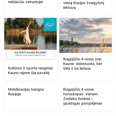
neblaivūs vairuotojai
vieną Rusijos žvalgybinį
lėktuvą
Rugpjūčio 4-osios orai
Kaune: debesuota, bet
Kultūros ir sporto renginiai
šilta ir be lietaus
Kauno rajone šią savaitę
Mobilizacijos bangos
Rugpjūčio 4-osios
Rusijoje
horoskopas: vienam
Zodiako ženklui –
ypatingas perspėjimas