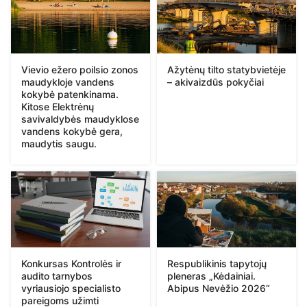
Vievio ežero poilsio zonos
Ažytėnų tilto statybvietėje
maudykloje vandens
– akivaizdūs pokyčiai
kokybė patenkinama.
Kitose Elektrėnų
savivaldybės maudyklose
vandens kokybė gera,
maudytis saugu.
Konkursas Kontrolės ir
Respublikinis tapytojų
audito tarnybos
pleneras „Kėdainiai.
vyriausiojo specialisto
Abipus Nevėžio 2026“
pareigoms užimti