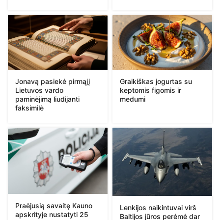
Jonavą pasiekė pirmąjį
Graikiškas jogurtas su
Lietuvos vardo
keptomis figomis ir
paminėjimą liudijanti
medumi
faksimilė
Praėjusią savaitę Kauno
Lenkijos naikintuvai virš
apskrityje nustatyti 25
Baltijos jūros perėmė dar