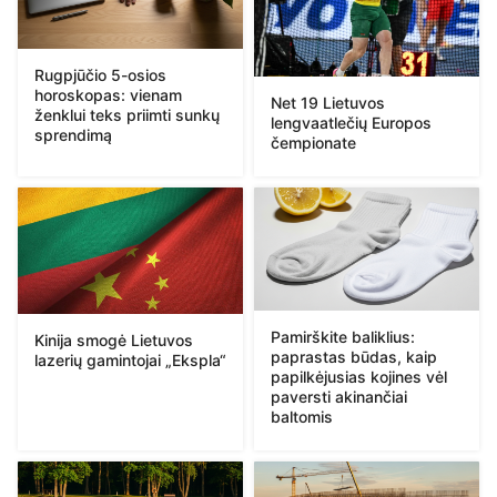
Rugpjūčio 5-osios
horoskopas: vienam
Net 19 Lietuvos
ženklui teks priimti sunkų
lengvaatlečių Europos
sprendimą
čempionate
Pamirškite baliklius:
Kinija smogė Lietuvos
paprastas būdas, kaip
lazerių gamintojai „Ekspla“
papilkėjusias kojines vėl
paversti akinančiai
baltomis