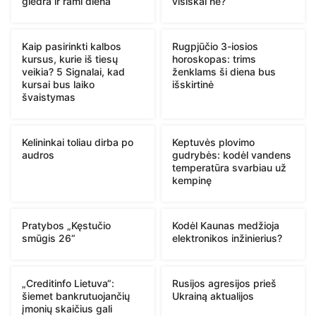
giedra ir rami diena
visiškai ne?
Kaip pasirinkti kalbos
Rugpjūčio 3-iosios
kursus, kurie iš tiesų
horoskopas: trims
veikia? 5 Signalai, kad
ženklams ši diena bus
kursai bus laiko
išskirtinė
švaistymas
Kelininkai toliau dirba po
Keptuvės plovimo
audros
gudrybės: kodėl vandens
temperatūra svarbiau už
kempinę
Pratybos „Kęstučio
Kodėl Kaunas medžioja
smūgis 26“
elektronikos inžinierius?
„Creditinfo Lietuva“:
Rusijos agresijos prieš
šiemet bankrutuojančių
Ukrainą aktualijos
įmonių skaičius gali