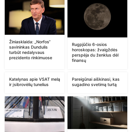
Žiniasklaida: „Norfos“
Rugpjūčio 6-osios
savininkas Dundulis
horoskopas: žvaigždės
turbūt nedalyvaus
perspėja du ženklus dėl
prezidento rinkimuose
finansų
Katelynas apie VSAT melą
Pareigūnai aiškinasi, kas
ir įsibrovėlių tunelius
sugadino svetimą turtą