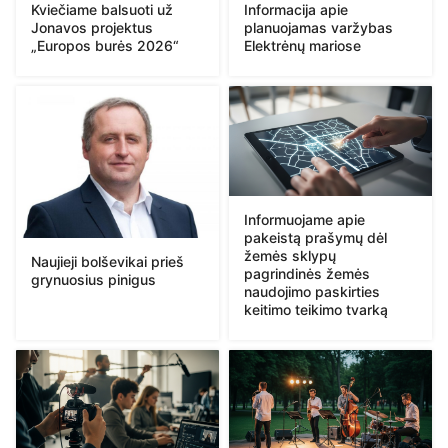
Kviečiame balsuoti už
Informacija apie
Jonavos projektus
planuojamas varžybas
„Europos burės 2026“
Elektrėnų mariose
Informuojame apie
pakeistą prašymų dėl
žemės sklypų
Naujieji bolševikai prieš
pagrindinės žemės
grynuosius pinigus
naudojimo paskirties
keitimo teikimo tvarką