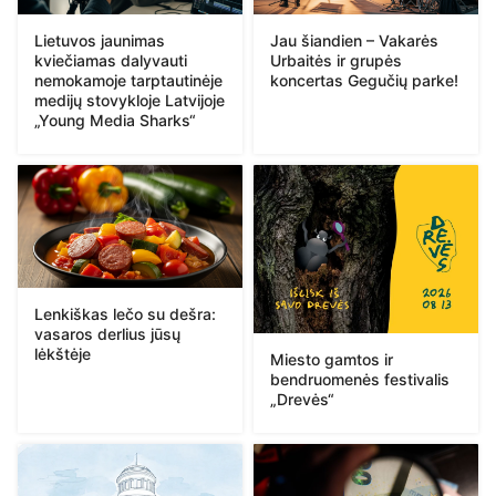
Lietuvos jaunimas
Jau šiandien – Vakarės
kviečiamas dalyvauti
Urbaitės ir grupės
nemokamoje tarptautinėje
koncertas Gegučių parke!
medijų stovykloje Latvijoje
„Young Media Sharks“
Lenkiškas lečo su dešra:
vasaros derlius jūsų
lėkštėje
Miesto gamtos ir
bendruomenės festivalis
„Drevės“