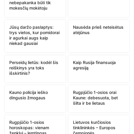
nebepakanka būti tik
mokesčių mokėtoju
Jūsų daržo paslaptys:
Nausėda prieš neteisėtus
trys vietos, kur pomidorai
atėjūnus
ir agurkai augs kaip
niekad gausiai
Perseidų lietūs: kodėl šis
Kaip Rusija finansuoja
reiškinys yra toks
agresiją
išskirtinis?
Kauno policija ieško
Rugpjūčio 1-osios orai
dingusio žmogaus
Kaune: debesuota, bet
šilta ir be lietaus
Rugpjūčio 1-osios
Lietuvos kurčiosios
horoskopas: vienam
tinklininkės – Europos
ženklui – lemtingas
čempionės