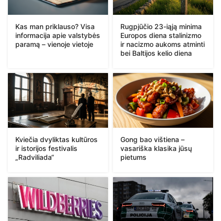
Kas man priklauso? Visa
Rugpjūčio 23-iąją minima
informacija apie valstybės
Europos diena stalinizmo
paramą – vienoje vietoje
ir nacizmo aukoms atminti
bei Baltijos kelio diena
Kviečia dvyliktas kultūros
Gong bao vištiena –
ir istorijos festivalis
vasariška klasika jūsų
„Radviliada“
pietums