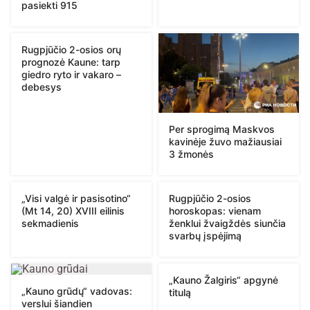
pasiekti 915
Rugpjūčio 2-osios orų
prognozė Kaune: tarp
giedro ryto ir vakaro –
debesys
Per sprogimą Maskvos
kavinėje žuvo mažiausiai
3 žmonės
„Visi valgė ir pasisotino“
Rugpjūčio 2-osios
(Mt 14, 20) XVIII eilinis
horoskopas: vienam
sekmadienis
ženklui žvaigždės siunčia
svarbų įspėjimą
„Kauno Žalgiris“ apgynė
„Kauno grūdų“ vadovas:
titulą
verslui šiandien