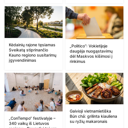
Kėdainių rajone tęsiamas
„Politico”: Vokietijoje
Sveikatą stiprinančio
daugėja nuogąstavimų
Kauno regiono susitarimų
dėl Maskvos kišimosi į
įgyvendinimas
rinkimus
Gaivioji vietnamietiška
Bún chả: grilinta kiauliena
„ConTempo“ festivalyje –
su ryžių makaronais
340 vaikų iš Lietuvos