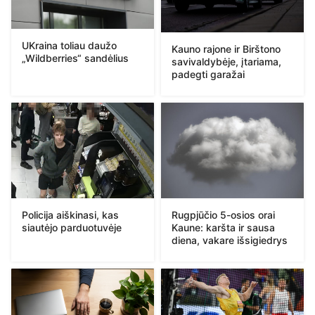
UKraina toliau daužo
Kauno rajone ir Birštono
„Wildberries“ sandėlius
savivaldybėje, įtariama,
padegti garažai
Policija aiškinasi, kas
Rugpjūčio 5-osios orai
siautėjo parduotuvėje
Kaune: karšta ir sausa
diena, vakare išsigiedrys