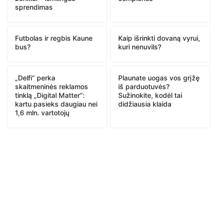
sprendimas
Futbolas ir regbis Kaune
Kaip išrinkti dovaną vyrui,
bus?
kuri nenuvils?
„Delfi“ perka
Plaunate uogas vos grįžę
skaitmeninės reklamos
iš parduotuvės?
tinklą „Digital Matter“:
Sužinokite, kodėl tai
kartu pasieks daugiau nei
didžiausia klaida
1,6 mln. vartotojų