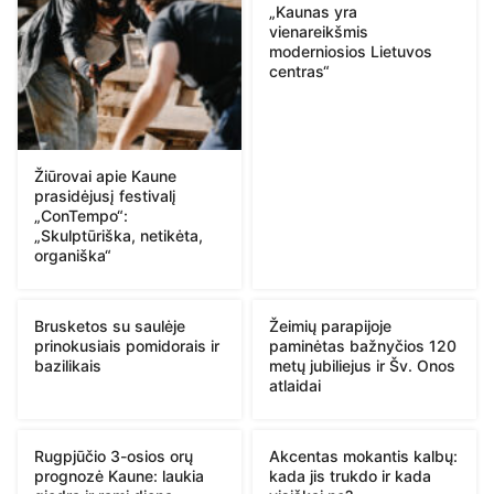
„Kaunas yra
vienareikšmis
moderniosios Lietuvos
centras“
Žiūrovai apie Kaune
prasidėjusį festivalį
„ConTempo“:
„Skulptūriška, netikėta,
organiška“
Brusketos su saulėje
Žeimių parapijoje
prinokusiais pomidorais ir
paminėtas bažnyčios 120
bazilikais
metų jubiliejus ir Šv. Onos
atlaidai
Rugpjūčio 3-osios orų
Akcentas mokantis kalbų:
prognozė Kaune: laukia
kada jis trukdo ir kada