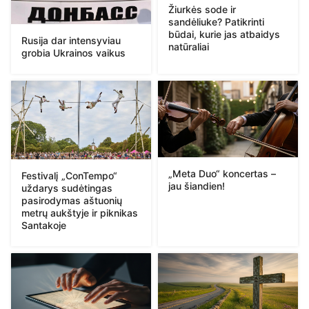
Žiurkės sode ir
sandėliuke? Patikrinti
būdai, kurie jas atbaidys
Rusija dar intensyviau
natūraliai
grobia Ukrainos vaikus
„Meta Duo“ koncertas –
Festivalį „ConTempo“
jau šiandien!
uždarys sudėtingas
pasirodymas aštuonių
metrų aukštyje ir piknikas
Santakoje