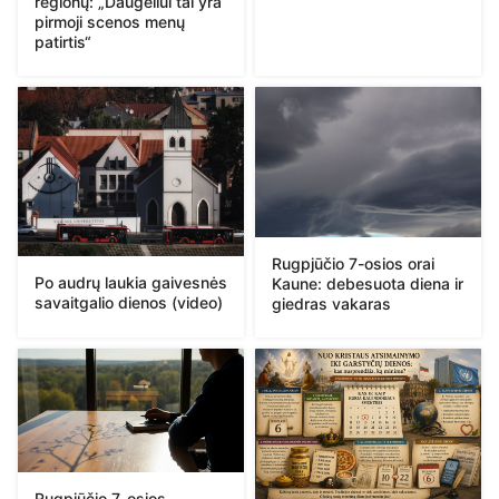
regionų: „Daugeliui tai yra
pirmoji scenos menų
patirtis“
Rugpjūčio 7-osios orai
Po audrų laukia gaivesnės
Kaune: debesuota diena ir
savaitgalio dienos (video)
giedras vakaras
Rugpjūčio 7-osios