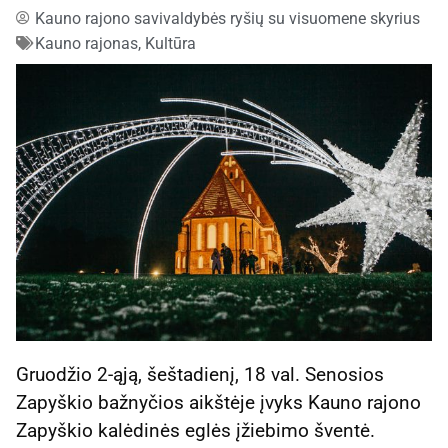
Kauno rajono savivaldybės ryšių su visuomene skyrius
Kauno rajonas
,
Kultūra
Gruodžio 2-ąją, šeštadienį, 18 val. Senosios
Zapyškio bažnyčios aikštėje įvyks Kauno rajono
Zapyškio kalėdinės eglės įžiebimo šventė.