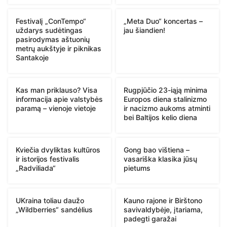
Festivalį „ConTempo“
„Meta Duo“ koncertas –
uždarys sudėtingas
jau šiandien!
pasirodymas aštuonių
metrų aukštyje ir piknikas
Santakoje
Kas man priklauso? Visa
Rugpjūčio 23-iąją minima
informacija apie valstybės
Europos diena stalinizmo
paramą – vienoje vietoje
ir nacizmo aukoms atminti
bei Baltijos kelio diena
Kviečia dvyliktas kultūros
Gong bao vištiena –
ir istorijos festivalis
vasariška klasika jūsų
„Radviliada“
pietums
UKraina toliau daužo
Kauno rajone ir Birštono
„Wildberries“ sandėlius
savivaldybėje, įtariama,
padegti garažai