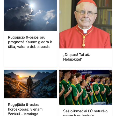
Rugpjūčio 9-osios orų
prognozė Kaune: giedra ir
šilta, vakare debesuosis
„Drąsos! Tai aš.
Nebijokite!“
Rugpjūčio 9-osios
horoskopas: vienam
Šešiolikmečiai EČ neturėjo
ženklui – lemtinga
vargo ir su lenkais