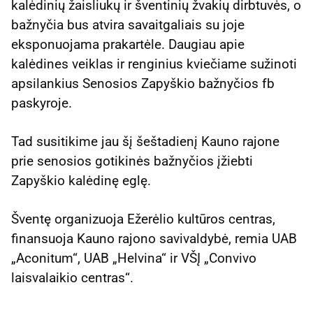
kalėdinių žaisliukų ir šventinių žvakių dirbtuvės, o
bažnyčia bus atvira savaitgaliais su joje
eksponuojama prakartėle. Daugiau apie
kalėdines veiklas ir renginius kviečiame sužinoti
apsilankius Senosios Zapyškio bažnyčios fb
paskyroje.
Tad susitikime jau šį šeštadienį Kauno rajone
prie senosios gotikinės bažnyčios įžiebti
Zapyškio kalėdinę eglę.
Šventę organizuoja Ežerėlio kultūros centras,
finansuoja Kauno rajono savivaldybė, remia UAB
„Aconitum“, UAB „Helvina“ ir VŠĮ „Convivo
laisvalaikio centras“.