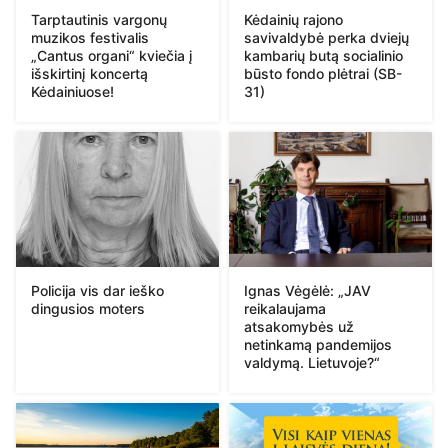
Tarptautinis vargonų
Kėdainių rajono
muzikos festivalis
savivaldybė perka dviejų
„Cantus organi“ kviečia į
kambarių butą socialinio
išskirtinį koncertą
būsto fondo plėtrai (SB-
Kėdainiuose!
31)
Policija vis dar ieško
Ignas Vėgėlė: „JAV
dingusios moters
reikalaujama
atsakomybės už
netinkamą pandemijos
valdymą. Lietuvoje?“