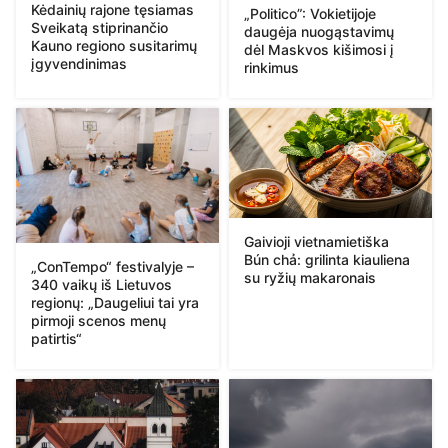
Kėdainių rajone tęsiamas
„Politico”: Vokietijoje
Sveikatą stiprinančio
daugėja nuogąstavimų
Kauno regiono susitarimų
dėl Maskvos kišimosi į
įgyvendinimas
rinkimus
Gaivioji vietnamietiška
Bún chả: grilinta kiauliena
„ConTempo“ festivalyje –
su ryžių makaronais
340 vaikų iš Lietuvos
regionų: „Daugeliui tai yra
pirmoji scenos menų
patirtis“