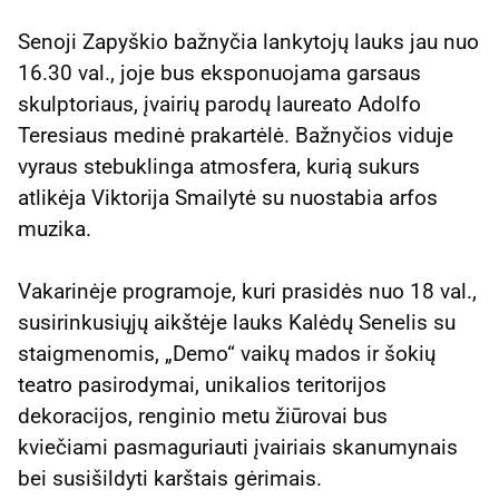
Senoji Zapyškio bažnyčia lankytojų lauks jau nuo
16.30 val., joje bus eksponuojama garsaus
skulptoriaus, įvairių parodų laureato Adolfo
Teresiaus medinė prakartėlė. Bažnyčios viduje
vyraus stebuklinga atmosfera, kurią sukurs
atlikėja Viktorija Smailytė su nuostabia arfos
muzika.
Vakarinėje programoje, kuri prasidės nuo 18 val.,
susirinkusiųjų aikštėje lauks Kalėdų Senelis su
staigmenomis, „Demo“ vaikų mados ir šokių
teatro pasirodymai, unikalios teritorijos
dekoracijos, renginio metu žiūrovai bus
kviečiami pasmaguriauti įvairiais skanumynais
bei susišildyti karštais gėrimais.