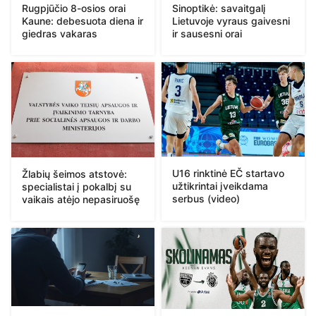
Rugpjūčio 8-osios orai
Sinoptikė: savaitgalį
Kaune: debesuota diena ir
Lietuvoje vyraus gaivesni
giedras vakaras
ir sausesni orai
U16 rinktinė EČ startavo
Žlabių šeimos atstovė:
užtikrintai įveikdama
specialistai į pokalbį su
serbus (video)
vaikais atėjo nepasiruošę