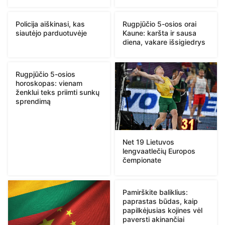
Policija aiškinasi, kas
Rugpjūčio 5-osios orai
siautėjo parduotuvėje
Kaune: karšta ir sausa
diena, vakare išsigiedrys
Rugpjūčio 5-osios
horoskopas: vienam
ženklui teks priimti sunkų
sprendimą
Net 19 Lietuvos
lengvaatlečių Europos
čempionate
Pamirškite baliklius:
paprastas būdas, kaip
papilkėjusias kojines vėl
paversti akinančiai