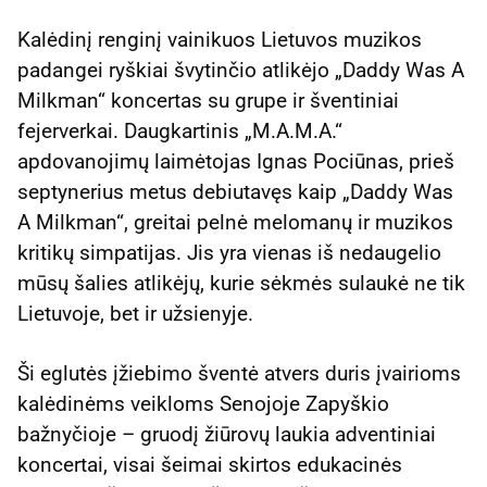
Kalėdinį renginį vainikuos Lietuvos muzikos
padangei ryškiai švytinčio atlikėjo „Daddy Was A
Milkman“ koncertas su grupe ir šventiniai
fejerverkai. Daugkartinis „M.A.M.A.“
apdovanojimų laimėtojas Ignas Pociūnas, prieš
septynerius metus debiutavęs kaip „Daddy Was
A Milkman“, greitai pelnė melomanų ir muzikos
kritikų simpatijas. Jis yra vienas iš nedaugelio
mūsų šalies atlikėjų, kurie sėkmės sulaukė ne tik
Lietuvoje, bet ir užsienyje.
Ši eglutės įžiebimo šventė atvers duris įvairioms
kalėdinėms veikloms Senojoje Zapyškio
bažnyčioje – gruodį žiūrovų laukia adventiniai
koncertai, visai šeimai skirtos edukacinės