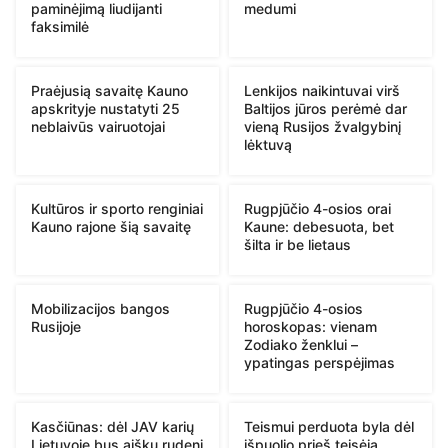
paminėjimą liudijanti
medumi
faksimilė
Praėjusią savaitę Kauno
Lenkijos naikintuvai virš
apskrityje nustatyti 25
Baltijos jūros perėmė dar
neblaivūs vairuotojai
vieną Rusijos žvalgybinį
lėktuvą
Kultūros ir sporto renginiai
Rugpjūčio 4-osios orai
Kauno rajone šią savaitę
Kaune: debesuota, bet
šilta ir be lietaus
Mobilizacijos bangos
Rugpjūčio 4-osios
Rusijoje
horoskopas: vienam
Zodiako ženklui –
ypatingas perspėjimas
Kasčiūnas: dėl JAV karių
Teismui perduota byla dėl
Lietuvoje bus aišku rudenį
išpuolio prieš teisėją