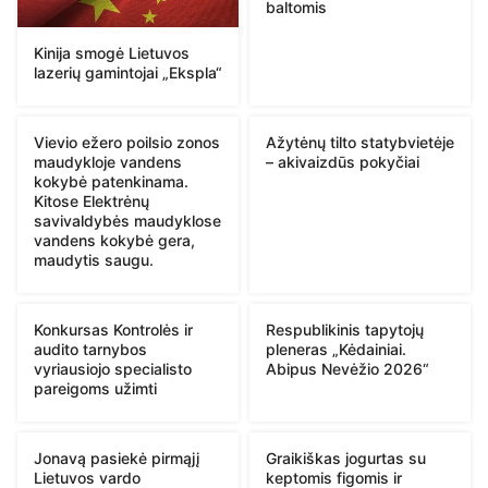
baltomis
Kinija smogė Lietuvos
lazerių gamintojai „Ekspla“
Vievio ežero poilsio zonos
Ažytėnų tilto statybvietėje
maudykloje vandens
– akivaizdūs pokyčiai
kokybė patenkinama.
Kitose Elektrėnų
savivaldybės maudyklose
vandens kokybė gera,
maudytis saugu.
Konkursas Kontrolės ir
Respublikinis tapytojų
audito tarnybos
pleneras „Kėdainiai.
vyriausiojo specialisto
Abipus Nevėžio 2026“
pareigoms užimti
Jonavą pasiekė pirmąjį
Graikiškas jogurtas su
Lietuvos vardo
keptomis figomis ir