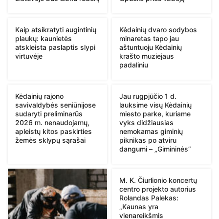
Kaip atsikratyti augintinių
Kėdainių dvaro sodybos
plaukų: kaunietės
minaretas tapo jau
atskleista paslaptis slypi
aštuntuoju Kėdainių
virtuvėje
krašto muziejaus
padaliniu
Kėdainių rajono
Jau rugpjūčio 1 d.
savivaldybės seniūnijose
lauksime visų Kėdainių
sudaryti preliminarūs
miesto parke, kuriame
2026 m. nenaudojamų,
vyks didžiausias
apleistų kitos paskirties
nemokamas giminių
žemės sklypų sąrašai
piknikas po atviru
dangumi – „Gimininės”
M. K. Čiurlionio koncertų
centro projekto autorius
Rolandas Palekas:
„Kaunas yra
vienareikšmis