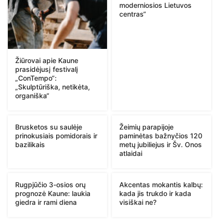
moderniosios Lietuvos
centras“
Žiūrovai apie Kaune
prasidėjusį festivalį
„ConTempo“:
„Skulptūriška, netikėta,
organiška“
Brusketos su saulėje
Žeimių parapijoje
prinokusiais pomidorais ir
paminėtas bažnyčios 120
bazilikais
metų jubiliejus ir Šv. Onos
atlaidai
Rugpjūčio 3-osios orų
Akcentas mokantis kalbų:
prognozė Kaune: laukia
kada jis trukdo ir kada
giedra ir rami diena
visiškai ne?