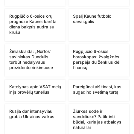
Rugpjūčio 6-osios orų
Spalį Kaune futbolo
prognozė Kaune: karšta
savaitgalis
diena baigsis audra su
kruša
Žiniasklaida: „Norfos“
Rugpjūčio 6-osios
savininkas Dundulis
horoskopas: žvaigždės
turbūt nedalyvaus
perspėja du ženklus dėl
prezidento rinkimuose
finansų
Katelynas apie VSAT melą
Pareigūnai aiškinasi, kas
ir įsibrovėlių tunelius
sugadino svetimą turtą
Rusija dar intensyviau
Žiurkės sode ir
grobia Ukrainos vaikus
sandėliuke? Patikrinti
būdai, kurie jas atbaidys
natūraliai