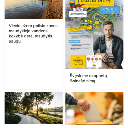
Vievio ežero poilsio zonos
maudykloje vandens
kokybė gera, maudytis
saugu
Švęskime okupantų
išsinešdinimą