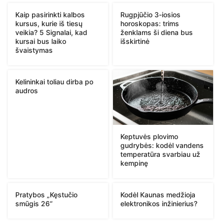
Kaip pasirinkti kalbos
Rugpjūčio 3-iosios
kursus, kurie iš tiesų
horoskopas: trims
veikia? 5 Signalai, kad
ženklams ši diena bus
kursai bus laiko
išskirtinė
švaistymas
Kelininkai toliau dirba po
audros
Keptuvės plovimo
gudrybės: kodėl vandens
temperatūra svarbiau už
kempinę
Pratybos „Kęstučio
Kodėl Kaunas medžioja
smūgis 26“
elektronikos inžinierius?