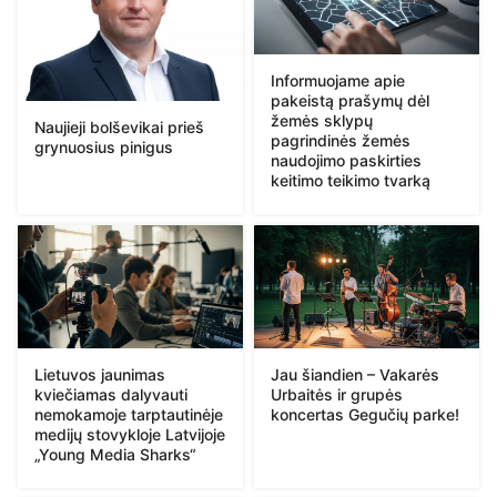
Informuojame apie
pakeistą prašymų dėl
žemės sklypų
Naujieji bolševikai prieš
pagrindinės žemės
grynuosius pinigus
naudojimo paskirties
keitimo teikimo tvarką
Lietuvos jaunimas
Jau šiandien – Vakarės
kviečiamas dalyvauti
Urbaitės ir grupės
nemokamoje tarptautinėje
koncertas Gegučių parke!
medijų stovykloje Latvijoje
„Young Media Sharks“