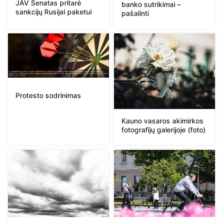
JAV Senatas pritarė
banko sutrikimai –
sankcijų Rusijai paketui
pašalinti
Protesto sodrinimas
Kauno vasaros akimirkos
fotografijų galerijoje (foto)