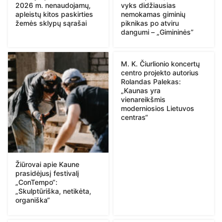
2026 m. nenaudojamų,
vyks didžiausias
apleistų kitos paskirties
nemokamas giminių
žemės sklypų sąrašai
piknikas po atviru
dangumi – „Gimininės”
M. K. Čiurlionio koncertų
centro projekto autorius
Rolandas Palekas:
„Kaunas yra
vienareikšmis
moderniosios Lietuvos
centras“
Žiūrovai apie Kaune
prasidėjusį festivalį
„ConTempo“:
„Skulptūriška, netikėta,
organiška“