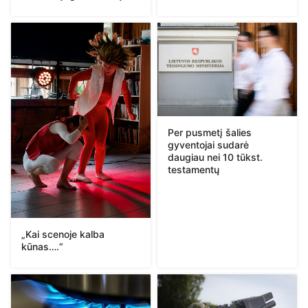
Per pusmetį šalies
gyventojai sudarė
daugiau nei 10 tūkst.
testamentų
„Kai scenoje kalba
kūnas….“