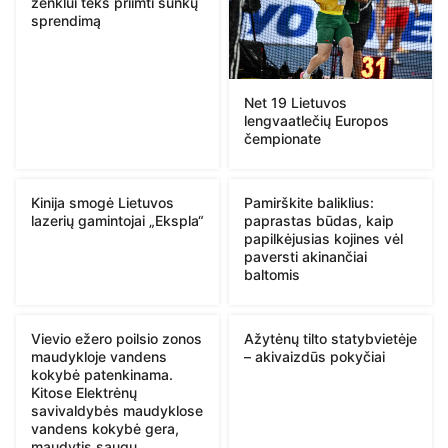
ženklui teks priimti sunkų
sprendimą
Net 19 Lietuvos
lengvaatlečių Europos
čempionate
Kinija smogė Lietuvos
Pamirškite baliklius:
lazerių gamintojai „Ekspla“
paprastas būdas, kaip
papilkėjusias kojines vėl
paversti akinančiai
baltomis
Vievio ežero poilsio zonos
Ažytėnų tilto statybvietėje
maudykloje vandens
– akivaizdūs pokyčiai
kokybė patenkinama.
Kitose Elektrėnų
savivaldybės maudyklose
vandens kokybė gera,
maudytis saugu.