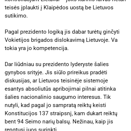
teisės įplaukti į Klaipėdos uostą be Lietuvos
sutikimo.
Pagal prezidento logiką jis dabar turėtų ginčyti
Vokietijos brigados dislokavimą Lietuvoje. Va
tokia yra jo kompetencija.
Dar liūdniau su prezidento lyderyste šalies
gynybos srityje. Jis siūlo prireikus pradėti
diskusijas, ar Lietuvos teisinėje sistemoje
esantys absoliutūs apribojimai pilnai atitinka
šalies nacionalinio saugumo interesus. Tik
nutyli, kad pagal jo sampratą reiktų keisti
Konstitucijos 137 straipsnį, kam dukart reiktų
bent 94 Seimo narių balsų. Nežinau, kaip jis
rengtųsi juos surinkti.