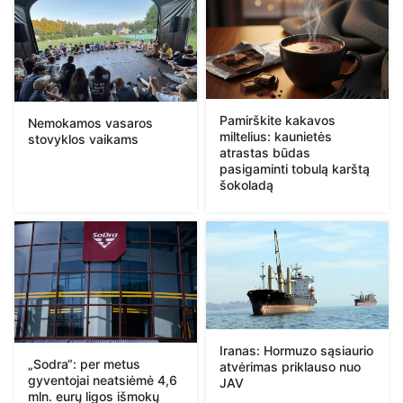
Pamirškite kakavos
Nemokamos vasaros
miltelius: kaunietės
stovyklos vaikams
atrastas būdas
pasigaminti tobulą karštą
šokoladą
Iranas: Hormuzo sąsiaurio
„Sodra“: per metus
atvėrimas priklauso nuo
gyventojai neatsiėmė 4,6
JAV
mln. eurų ligos išmokų