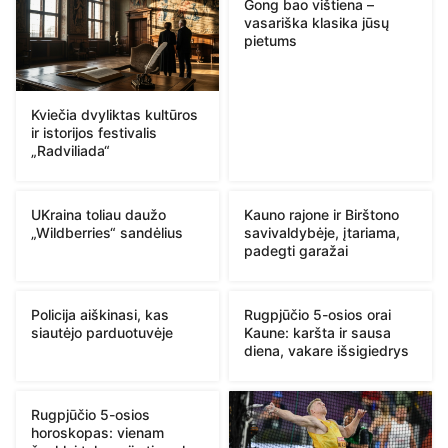
Gong bao vištiena –
vasariška klasika jūsų
pietums
Kviečia dvyliktas kultūros
ir istorijos festivalis
„Radviliada“
UKraina toliau daužo
Kauno rajone ir Birštono
„Wildberries“ sandėlius
savivaldybėje, įtariama,
padegti garažai
Policija aiškinasi, kas
Rugpjūčio 5-osios orai
siautėjo parduotuvėje
Kaune: karšta ir sausa
diena, vakare išsigiedrys
Rugpjūčio 5-osios
horoskopas: vienam