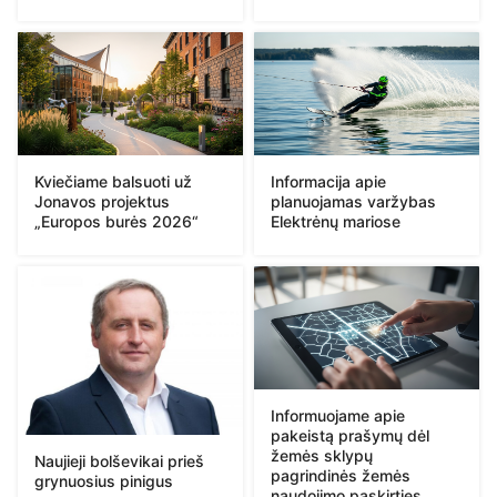
Kviečiame balsuoti už
Informacija apie
Jonavos projektus
planuojamas varžybas
„Europos burės 2026“
Elektrėnų mariose
Informuojame apie
pakeistą prašymų dėl
žemės sklypų
Naujieji bolševikai prieš
pagrindinės žemės
grynuosius pinigus
naudojimo paskirties