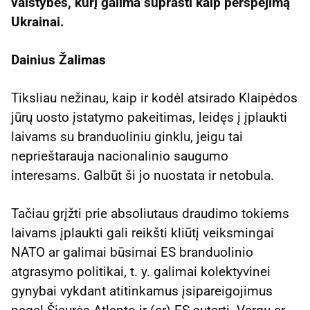
valstybes, kurį galima suprasti kaip perspėjimą
Ukrainai.
Dainius Žalimas
Tiksliau nežinau, kaip ir kodėl atsirado Klaipėdos
jūrų uosto įstatymo pakeitimas, leidęs į įplaukti
laivams su branduoliniu ginklu, jeigu tai
neprieštarauja nacionalinio saugumo
interesams. Galbūt ši jo nuostata ir netobula.
Tačiau grįžti prie absoliutaus draudimo tokiems
laivams įplaukti gali reikšti kliūtį veiksmingai
NATO ar galimai būsimai ES branduolinio
atgrasymo politikai, t. y. galimai kolektyvinei
gynybai vykdant atitinkamus įsipareigojimus