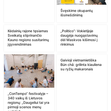
Švęskime okupantų
išsinešdinimą
Kėdainių rajone tęsiamas
„Politico”: Vokietijoje
Sveikatą stiprinančio
daugėja nuogąstavimų
Kauno regiono susitarimų
dėl Maskvos kišimosi į
įgyvendinimas
rinkimus
Gaivioji vietnamietiška
Bún chả: grilinta kiauliena
su ryžių makaronais
„ConTempo“ festivalyje –
340 vaikų iš Lietuvos
regionų: „Daugeliui tai yra
pirmoji scenos menų