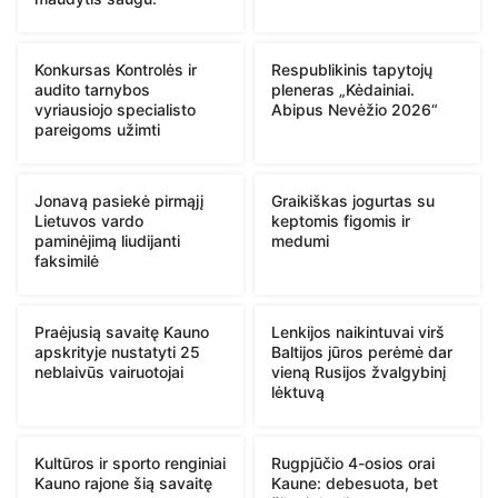
Konkursas Kontrolės ir
Respublikinis tapytojų
audito tarnybos
pleneras „Kėdainiai.
vyriausiojo specialisto
Abipus Nevėžio 2026“
pareigoms užimti
Jonavą pasiekė pirmąjį
Graikiškas jogurtas su
Lietuvos vardo
keptomis figomis ir
paminėjimą liudijanti
medumi
faksimilė
Praėjusią savaitę Kauno
Lenkijos naikintuvai virš
apskrityje nustatyti 25
Baltijos jūros perėmė dar
neblaivūs vairuotojai
vieną Rusijos žvalgybinį
lėktuvą
Kultūros ir sporto renginiai
Rugpjūčio 4-osios orai
Kauno rajone šią savaitę
Kaune: debesuota, bet