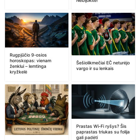
Nebijokite!“
Rugpjūčio 9-osios
horoskopas: vienam
Šešiolikmečiai EČ neturėjo
ženklui – lemtinga
vargo ir su lenkais
kryžkelė
Prastas Wi-Fi ryšys? Šis
paprastas triukas su folija
gali padėti