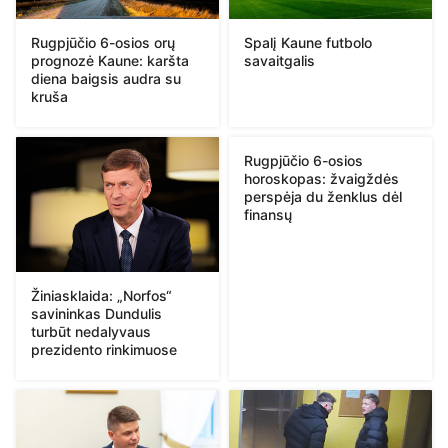
Rugpjūčio 6-osios orų
Spalį Kaune futbolo
prognozė Kaune: karšta
savaitgalis
diena baigsis audra su
kruša
Rugpjūčio 6-osios
horoskopas: žvaigždės
perspėja du ženklus dėl
finansų
Žiniasklaida: „Norfos“
savininkas Dundulis
turbūt nedalyvaus
prezidento rinkimuose