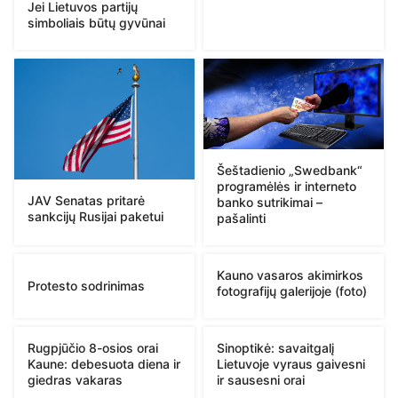
Jei Lietuvos partijų
simboliais būtų gyvūnai
Šeštadienio „Swedbank“
programėlės ir interneto
JAV Senatas pritarė
banko sutrikimai –
sankcijų Rusijai paketui
pašalinti
Kauno vasaros akimirkos
Protesto sodrinimas
fotografijų galerijoje (foto)
Rugpjūčio 8-osios orai
Sinoptikė: savaitgalį
Kaune: debesuota diena ir
Lietuvoje vyraus gaivesni
giedras vakaras
ir sausesni orai