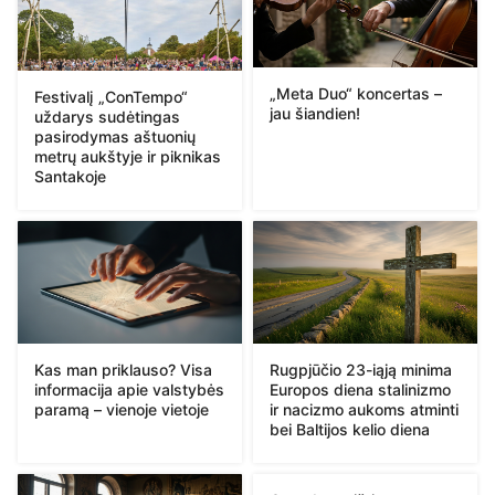
„Meta Duo“ koncertas –
Festivalį „ConTempo“
jau šiandien!
uždarys sudėtingas
pasirodymas aštuonių
metrų aukštyje ir piknikas
Santakoje
Kas man priklauso? Visa
Rugpjūčio 23-iąją minima
informacija apie valstybės
Europos diena stalinizmo
paramą – vienoje vietoje
ir nacizmo aukoms atminti
bei Baltijos kelio diena