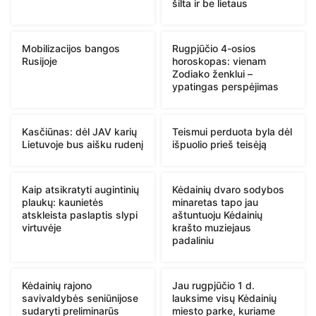
šilta ir be lietaus
Mobilizacijos bangos
Rugpjūčio 4-osios
Rusijoje
horoskopas: vienam
Zodiako ženklui –
ypatingas perspėjimas
Kasčiūnas: dėl JAV karių
Teismui perduota byla dėl
Lietuvoje bus aišku rudenį
išpuolio prieš teisėją
Kaip atsikratyti augintinių
Kėdainių dvaro sodybos
plaukų: kaunietės
minaretas tapo jau
atskleista paslaptis slypi
aštuntuoju Kėdainių
virtuvėje
krašto muziejaus
padaliniu
Kėdainių rajono
Jau rugpjūčio 1 d.
savivaldybės seniūnijose
lauksime visų Kėdainių
sudaryti preliminarūs
miesto parke, kuriame