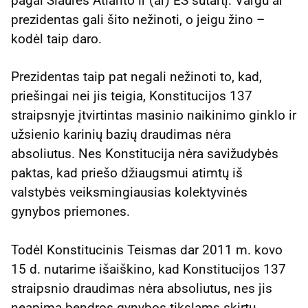
pagal Šiaurės Atlanto ir (ar) ES sutartį. Vargu ar
prezidentas gali šito nežinoti, o jeigu žino –
kodėl taip daro.
Prezidentas taip pat negali nežinoti to, kad,
priešingai nei jis teigia, Konstitucijos 137
straipsnyje įtvirtintas masinio naikinimo ginklo ir
užsienio karinių bazių draudimas nėra
absoliutus. Nes Konstitucija nėra savižudybės
paktas, kad priešo džiaugsmui atimtų iš
valstybės veiksmingiausias kolektyvinės
gynybos priemones.
Todėl Konstitucinis Teismas dar 2011 m. kovo
15 d. nutarime išaiškino, kad Konstitucijos 137
straipsnio draudimas nėra absoliutus, nes jis
neapima bendros gynybos tikslams skirtų