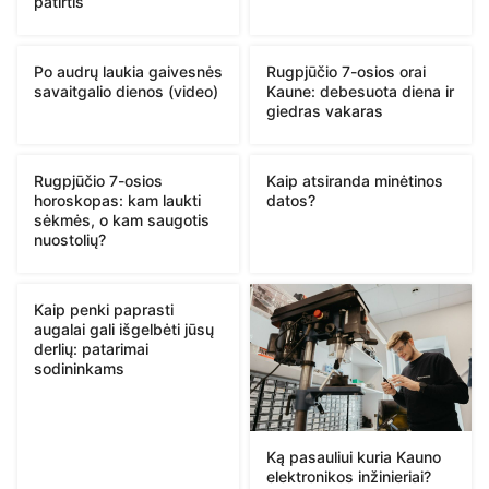
patirtis“
Po audrų laukia gaivesnės
Rugpjūčio 7-osios orai
savaitgalio dienos (video)
Kaune: debesuota diena ir
giedras vakaras
Rugpjūčio 7-osios
Kaip atsiranda minėtinos
horoskopas: kam laukti
datos?
sėkmės, o kam saugotis
nuostolių?
Kaip penki paprasti
augalai gali išgelbėti jūsų
derlių: patarimai
sodininkams
Ką pasauliui kuria Kauno
elektronikos inžinieriai?