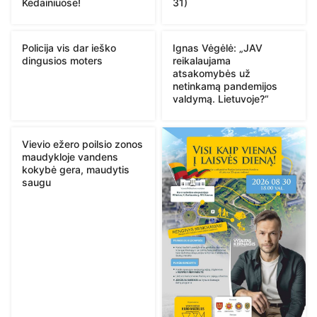
Kėdainiuose!
31)
Policija vis dar ieško
Ignas Vėgėlė: „JAV
dingusios moters
reikalaujama
atsakomybės už
netinkamą pandemijos
valdymą. Lietuvoje?“
Vievio ežero poilsio zonos
maudykloje vandens
kokybė gera, maudytis
saugu