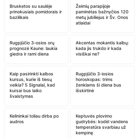
Brusketos su saulėje
Žeimių parapijoje
prinokusiais pomidorais ir
paminėtas bažnyčios 120
bazilikais
metų jubiliejus ir Šv. Onos
atlaidai
Rugpjūčio 3-osios orų
Akcentas mokantis kalbų:
prognozė Kaune: laukia
kada jis trukdo ir kada
giedra ir rami diena
visiškai ne?
Kaip pasirinkti kalbos
Rugpjūčio 3-iosios
kursus, kurie iš tiesų
horoskopas: trims
veikia? 5 Signalai, kad
ženklams ši diena bus
kursai bus laiko
išskirtinė
švaistymas
Kelininkai toliau dirba po
Keptuvės plovimo
audros
gudrybės: kodėl vandens
temperatūra svarbiau už
kempinę