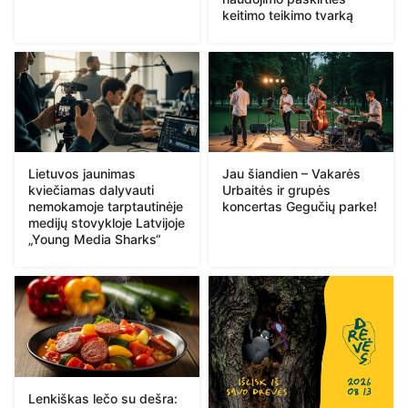
keitimo teikimo tvarką
Lietuvos jaunimas
Jau šiandien – Vakarės
kviečiamas dalyvauti
Urbaitės ir grupės
nemokamoje tarptautinėje
koncertas Gegučių parke!
medijų stovykloje Latvijoje
„Young Media Sharks“
Lenkiškas lečo su dešra: