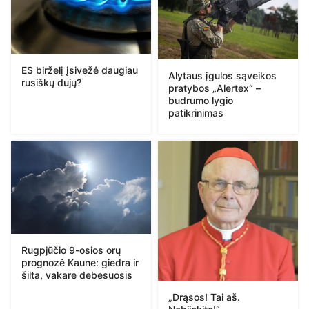
ES birželį įsivežė daugiau
Alytaus įgulos sąveikos
rusiškų dujų?
pratybos „Alertex“ –
budrumo lygio
patikrinimas
Rugpjūčio 9-osios orų
prognozė Kaune: giedra ir
šilta, vakare debesuosis
„Drąsos! Tai aš.