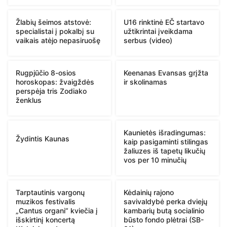
Žlabių šeimos atstovė:
U16 rinktinė EČ startavo
specialistai į pokalbį su
užtikrintai įveikdama
vaikais atėjo nepasiruošę
serbus (video)
Rugpjūčio 8-osios
Keenanas Evansas grįžta
horoskopas: žvaigždės
ir skolinamas
perspėja tris Zodiako
ženklus
Kaunietės išradingumas:
Žydintis Kaunas
kaip pasigaminti stilingas
žaliuzes iš tapetų likučių
vos per 10 minučių
Tarptautinis vargonų
Kėdainių rajono
muzikos festivalis
savivaldybė perka dviejų
„Cantus organi“ kviečia į
kambarių butą socialinio
išskirtinį koncertą
būsto fondo plėtrai (SB-