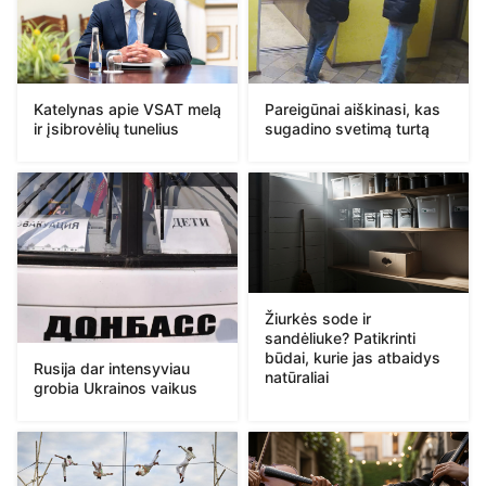
Katelynas apie VSAT melą
Pareigūnai aiškinasi, kas
ir įsibrovėlių tunelius
sugadino svetimą turtą
Žiurkės sode ir
sandėliuke? Patikrinti
būdai, kurie jas atbaidys
Rusija dar intensyviau
natūraliai
grobia Ukrainos vaikus