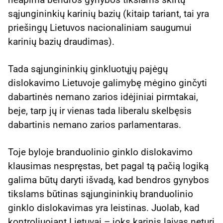
sąjungininkių karinių bazių (kitaip tariant, tai yra
priešingų Lietuvos nacionaliniam saugumui
karinių bazių draudimas).
Tada sąjungininkių ginkluotųjų pajėgų
dislokavimo Lietuvoje galimybę mėgino ginčyti
dabartinės nemano zarios idėjiniai pirmtakai,
beje, tarp jų ir vienas tada liberalu skelbęsis
dabartinis nemano zarios parlamentaras.
Toje byloje branduolinio ginklo dislokavimo
klausimas nespręstas, bet pagal tą pačią logiką
galima būtų daryti išvadą, kad bendros gynybos
tikslams būtinas sąjungininkių branduolinio
ginklo dislokavimas yra leistinas. Juolab, kad
kontroliuojant Lietuvai – joks karinis laivas neturi