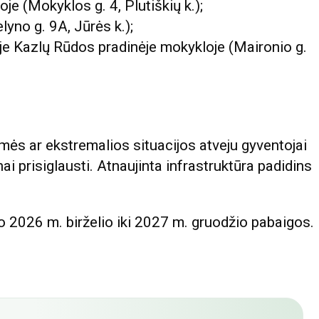
je (Mokyklos g. 4, Plutiškių k.);
no g. 9A, Jūrės k.);
je Kazlų Rūdos pradinėje mokykloje (Maironio g.
aimės ar ekstremalios situacijos atveju gyventojai
ai prisiglausti. Atnaujinta infrastruktūra padidins
2026 m. birželio iki 2027 m. gruodžio pabaigos.