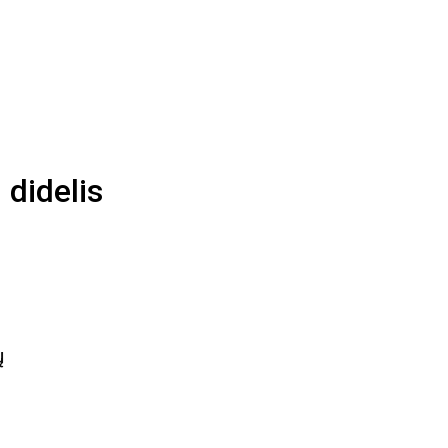
 didelis
ų