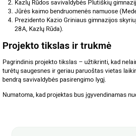
Kazlų Rūdos savivaldybės Plutiškių gimnazijo
Jūrės kaimo bendruomenės namuose (Medely
Prezidento Kazio Griniaus gimnazijos skyriu
28A, Kazlų Rūda).
Projekto tikslas ir trukmė
Pagrindinis projekto tikslas – užtikrinti, kad nel
turėtų saugesnes ir geriau paruoštas vietas laikin
bendrą savivaldybės pasirengimo lygį.
Numatoma, kad projektas bus įgyvendinamas nuo 