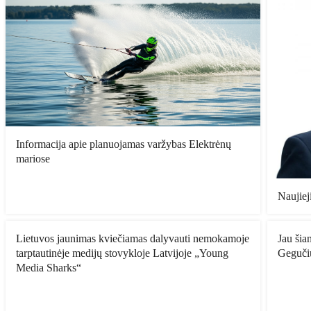
Informacija apie planuojamas varžybas Elektrėnų
mariose
Naujiej
Lietuvos jaunimas kviečiamas dalyvauti nemokamoje
Jau šia
tarptautinėje medijų stovykloje Latvijoje „Young
Geguči
Media Sharks“