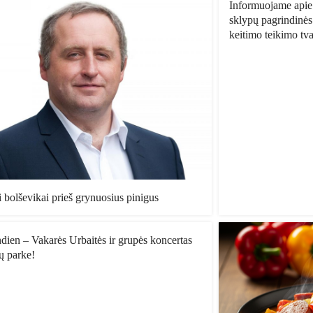
Informuojame apie
sklypų pagrindinės
keitimo teikimo tv
i bolševikai prieš grynuosius pinigus
ndien – Vakarės Urbaitės ir grupės koncertas
ų parke!