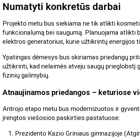
Numatyti konkretūs darbai
Projekto metu bus siekiama ne tik atlikti kosmeti
funkcionalumą bei saugumą. Planuojama atlikti b
elektros generatorius, kurie užtikrintų energijos 
Ypatingas dėmesys bus skiriamas priedangų prit
užtikrinti, kad nelaimės atveju saugų prieglobstį 
fizinių galimybių.
Atnaujinamos priedangos – keturiose v
Antrojo etapo metu bus modernizuotos ir gyvento
įrengtos viešosios paskirties pastatuose:
Prezidento Kazio Griniaus gimnazijoje (Atgi