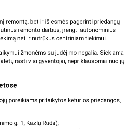
nį remontą, bet ir iš esmės pagerinti priedangų
ūtinus remonto darbus, įrengti autonominius
tiekimą net ir nutrūkus centriniam tiekimui.
aikymui žmonėms su judėjimo negalia. Siekiama
galėtų rasti visi gyventojai, nepriklausomai nuo jų
ietose
jų poreikiams pritaikytos keturios priedangos,
mimo g. 1, Kazlų Rūda);