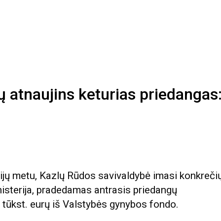
 atnaujins keturias priedangas:
ijų metu, Kazlų Rūdos savivaldybė imasi konkreči
nisterija, pradedamas antrasis priedangų
0 tūkst. eurų iš Valstybės gynybos fondo.