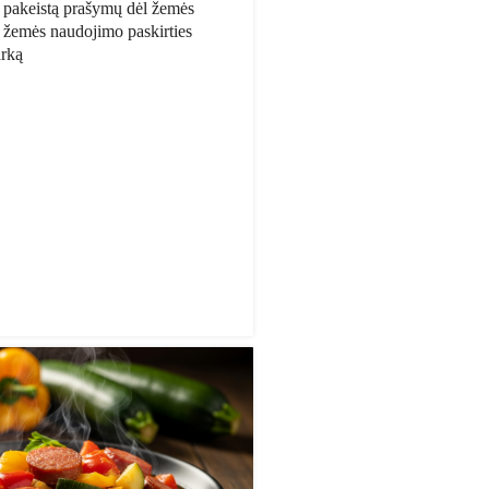
 pakeistą prašymų dėl žemės
 žemės naudojimo paskirties
arką