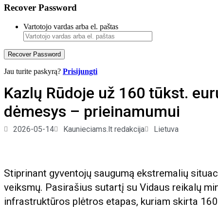
Recover Password
Vartotojo vardas arba el. paštas
Recover Password
Jau turite paskyrą?
Prisijungti
Kazlų Rūdoje už 160 tūkst. eurų
dėmesys – prieinamumui
2026-05-14
Kaunieciams.lt redakcija
Lietuva
Stiprinant gyventojų saugumą ekstremalių situac
veiksmų. Pasirašius sutartį su Vidaus reikalų mi
infrastruktūros plėtros etapas, kuriam skirta 16