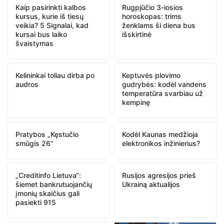
Kaip pasirinkti kalbos
Rugpjūčio 3-iosios
kursus, kurie iš tiesų
horoskopas: trims
veikia? 5 Signalai, kad
ženklams ši diena bus
kursai bus laiko
išskirtinė
švaistymas
Kelininkai toliau dirba po
Keptuvės plovimo
audros
gudrybės: kodėl vandens
temperatūra svarbiau už
kempinę
Pratybos „Kęstučio
Kodėl Kaunas medžioja
smūgis 26“
elektronikos inžinierius?
„Creditinfo Lietuva“:
Rusijos agresijos prieš
šiemet bankrutuojančių
Ukrainą aktualijos
įmonių skaičius gali
pasiekti 915