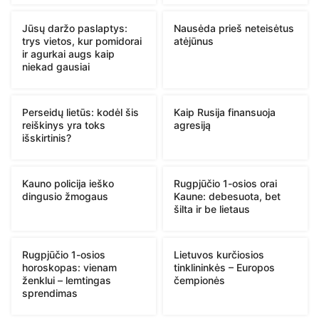
Jūsų daržo paslaptys:
Nausėda prieš neteisėtus
trys vietos, kur pomidorai
atėjūnus
ir agurkai augs kaip
niekad gausiai
Perseidų lietūs: kodėl šis
Kaip Rusija finansuoja
reiškinys yra toks
agresiją
išskirtinis?
Kauno policija ieško
Rugpjūčio 1-osios orai
dingusio žmogaus
Kaune: debesuota, bet
šilta ir be lietaus
Rugpjūčio 1-osios
Lietuvos kurčiosios
horoskopas: vienam
tinklininkės – Europos
ženklui – lemtingas
čempionės
sprendimas