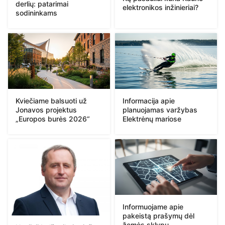
derlių: patarimai
elektronikos inžinieriai?
sodininkams
Kviečiame balsuoti už
Informacija apie
Jonavos projektus
planuojamas varžybas
„Europos burės 2026“
Elektrėnų mariose
Informuojame apie
pakeistą prašymų dėl
žemės sklypų