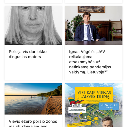
Policija vis dar ieško
Ignas Vėgėlė: „JAV
dingusios moters
reikalaujama
atsakomybės už
netinkamą pandemijos
valdymą. Lietuvoje?“
Vievio ežero poilsio zonos
maudykloje vandens