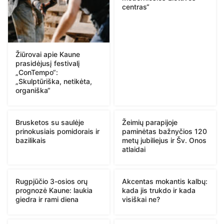
centras“
Žiūrovai apie Kaune
prasidėjusį festivalį
„ConTempo“:
„Skulptūriška, netikėta,
organiška“
Brusketos su saulėje
Žeimių parapijoje
prinokusiais pomidorais ir
paminėtas bažnyčios 120
bazilikais
metų jubiliejus ir Šv. Onos
atlaidai
Rugpjūčio 3-osios orų
Akcentas mokantis kalbų:
prognozė Kaune: laukia
kada jis trukdo ir kada
giedra ir rami diena
visiškai ne?