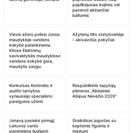
papilkėjusias kojines vėl
paversti akinančiai
baltomis
Vievio ežero poilsio zonos
Ažytėnų tilto statybvietėje
maudykloje vandens
– akivaizdūs pokyčiai
kokybė patenkinama.
Kitose Elektrėnų
savivaldybės maudyklose
vandens kokybė gera,
maudytis saugu.
Konkursas Kontrolės ir
Respublikinis tapytojų
audito tarnybos
pleneras „Kėdainiai.
vyriausiojo specialisto
Abipus Nevėžio 2026“
pareigoms užimti
Jonavą pasiekė pirmąjį
Graikiškas jogurtas su
Lietuvos vardo
keptomis figomis ir
paminėjimą liudijanti
medumi