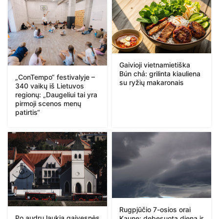
Gaivioji vietnamietiška
Bún chả: grilinta kiauliena
„ConTempo“ festivalyje –
su ryžių makaronais
340 vaikų iš Lietuvos
regionų: „Daugeliui tai yra
pirmoji scenos menų
patirtis“
Rugpjūčio 7-osios orai
Po audrų laukia gaivesnės
Kaune: debesuota diena ir