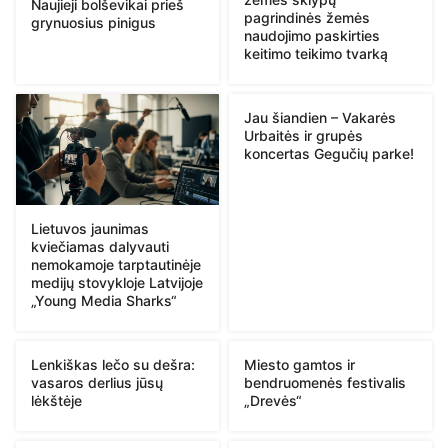
Naujieji bolševikai prieš
pagrindinės žemės
grynuosius pinigus
naudojimo paskirties
keitimo teikimo tvarką
Jau šiandien – Vakarės
Urbaitės ir grupės
koncertas Gegučių parke!
Lietuvos jaunimas
kviečiamas dalyvauti
nemokamoje tarptautinėje
medijų stovykloje Latvijoje
„Young Media Sharks“
Lenkiškas lečo su dešra:
Miesto gamtos ir
vasaros derlius jūsų
bendruomenės festivalis
lėkštėje
„Drevės“