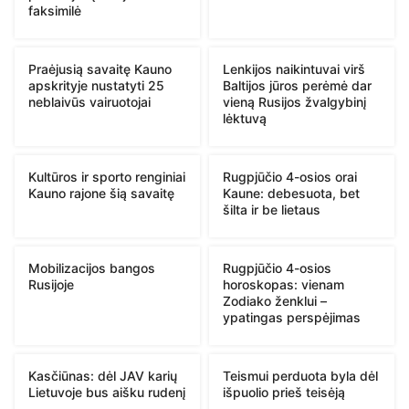
faksimilė
Praėjusią savaitę Kauno
Lenkijos naikintuvai virš
apskrityje nustatyti 25
Baltijos jūros perėmė dar
neblaivūs vairuotojai
vieną Rusijos žvalgybinį
lėktuvą
Kultūros ir sporto renginiai
Rugpjūčio 4-osios orai
Kauno rajone šią savaitę
Kaune: debesuota, bet
šilta ir be lietaus
Mobilizacijos bangos
Rugpjūčio 4-osios
Rusijoje
horoskopas: vienam
Zodiako ženklui –
ypatingas perspėjimas
Kasčiūnas: dėl JAV karių
Teismui perduota byla dėl
Lietuvoje bus aišku rudenį
išpuolio prieš teisėją