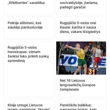
„Wildberries“ sandėlius
savivaldybėje, įtariama,
padegti garažai
Policija aiškinasi, kas
Rugpjūčio 5-osios orai
siautėjo parduotuvėje
Kaune: karšta ir sausa
diena, vakare išsigiedrys
Rugpjūčio 5-osios
horoskopas: vienam
ženklui teks priimti sunkų
sprendimą
Net 19 Lietuvos
lengvaatlečių Europos
čempionate
Kinija smogė Lietuvos
Pamirškite baliklius:
lazerių gamintojai „Ekspla“
paprastas būdas, kaip