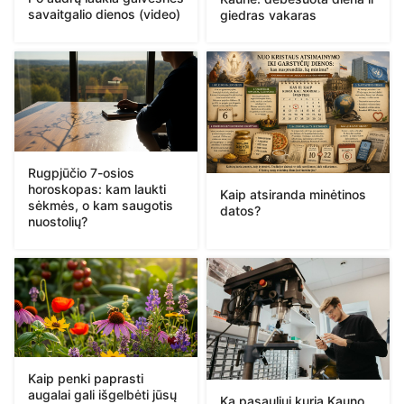
savaitgalio dienos (video)
giedras vakaras
Rugpjūčio 7-osios
horoskopas: kam laukti
Kaip atsiranda minėtinos
sėkmės, o kam saugotis
datos?
nuostolių?
Kaip penki paprasti
augalai gali išgelbėti jūsų
Ką pasauliui kuria Kauno