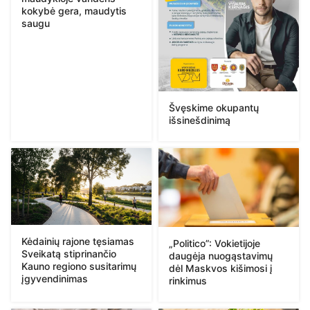
kokybė gera, maudytis
saugu
Švęskime okupantų
išsinešdinimą
Kėdainių rajone tęsiamas
„Politico”: Vokietijoje
Sveikatą stiprinančio
daugėja nuogąstavimų
Kauno regiono susitarimų
dėl Maskvos kišimosi į
įgyvendinimas
rinkimus