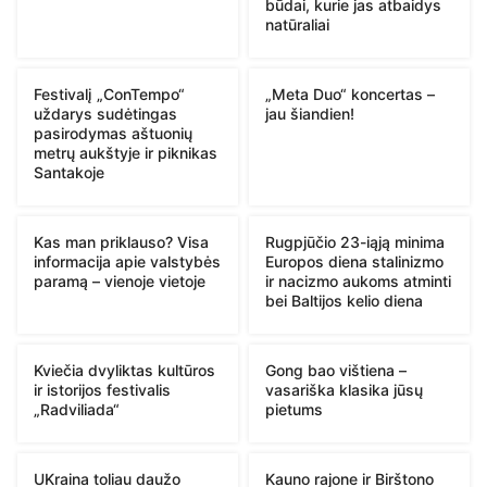
būdai, kurie jas atbaidys
natūraliai
Festivalį „ConTempo“
„Meta Duo“ koncertas –
uždarys sudėtingas
jau šiandien!
pasirodymas aštuonių
metrų aukštyje ir piknikas
Santakoje
Kas man priklauso? Visa
Rugpjūčio 23-iąją minima
informacija apie valstybės
Europos diena stalinizmo
paramą – vienoje vietoje
ir nacizmo aukoms atminti
bei Baltijos kelio diena
Kviečia dvyliktas kultūros
Gong bao vištiena –
ir istorijos festivalis
vasariška klasika jūsų
„Radviliada“
pietums
UKraina toliau daužo
Kauno rajone ir Birštono