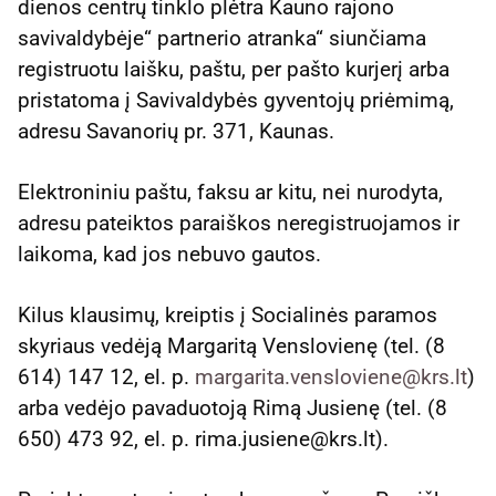
dienos centrų tinklo plėtra Kauno rajono
savivaldybėje“ partnerio atranka“ siunčiama
registruotu laišku, paštu, per pašto kurjerį arba
pristatoma į Savivaldybės gyventojų priėmimą,
adresu Savanorių pr. 371, Kaunas.
Elektroniniu paštu, faksu ar kitu, nei nurodyta,
adresu pateiktos paraiškos neregistruojamos ir
laikoma, kad jos nebuvo gautos.
Kilus klausimų, kreiptis į Socialinės paramos
skyriaus vedėją Margaritą Venslovienę (tel. (8
614) 147 12, el. p.
margarita.vensloviene@krs.lt
)
arba vedėjo pavaduotoją Rimą Jusienę (tel. (8
650) 473 92, el. p. rima.jusiene@krs.lt).