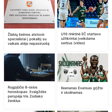
U16 rinktinė EČ startavo
Žlabių šeimos atstovė:
užtikrintai įveikdama
specialistai į pokalbį su
serbus (video)
vaikais atėjo nepasiruošę
Rugpjūčio 8-osios
Keenanas Evansas grįžta
horoskopas: žvaigždės
ir skolinamas
perspėja tris Zodiako
ženklus