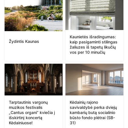
Kaunietės išradingumas:
Žydintis Kaunas
kaip pasigaminti stilingas
žaliuzes iš tapetų likučių
vos per 10 minučių
Tarptautinis vargonų
Kėdainių rajono
muzikos festivalis
savivaldybė perka dviejų
„Cantus organi“ kviečia į
kambarių butą socialinio
išskirtinį koncertą
būsto fondo plėtrai (SB-
Kėdainiuose!
31)