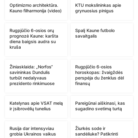
Optimizmo architektūra.
KTU mokslininkas apie
Kauno filharmonija (video)
grynuosius pinigus
Rugpjūčio 6-osios orų
Spalį Kaune futbolo
prognozė Kaune: karšta
savaitgalis
diena baigsis audra su
kruša
Žiniasklaida: „Norfos“
Rugpjūčio 6-osios
savininkas Dundulis
horoskopas: žvaigždės
turbūt nedalyvaus
perspėja du ženklus dėl
prezidento rinkimuose
finansų
Katelynas apie VSAT melą
Pareigūnai aiškinasi, kas
ir įsibrovėlių tunelius
sugadino svetimą turtą
Rusija dar intensyviau
Žiurkės sode ir
grobia Ukrainos vaikus
sandėliuke? Patikrinti