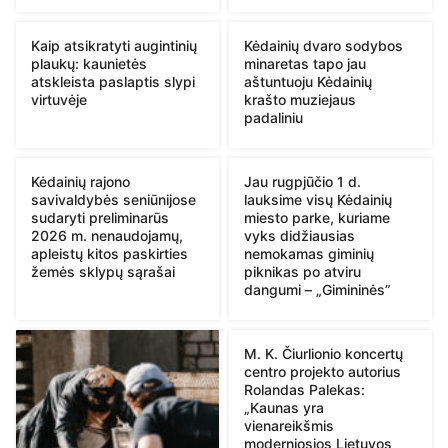
Kaip atsikratyti augintinių
Kėdainių dvaro sodybos
plaukų: kaunietės
minaretas tapo jau
atskleista paslaptis slypi
aštuntuoju Kėdainių
virtuvėje
krašto muziejaus
padaliniu
Kėdainių rajono
Jau rugpjūčio 1 d.
savivaldybės seniūnijose
lauksime visų Kėdainių
sudaryti preliminarūs
miesto parke, kuriame
2026 m. nenaudojamų,
vyks didžiausias
apleistų kitos paskirties
nemokamas giminių
žemės sklypų sąrašai
piknikas po atviru
dangumi – „Gimininės”
M. K. Čiurlionio koncertų
centro projekto autorius
Rolandas Palekas:
„Kaunas yra
vienareikšmis
moderniosios Lietuvos