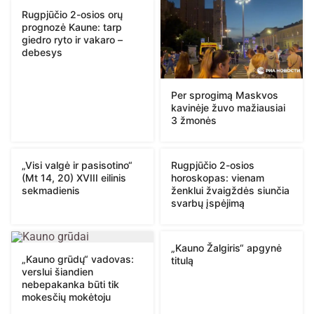
Rugpjūčio 2-osios orų
prognozė Kaune: tarp
giedro ryto ir vakaro –
debesys
Per sprogimą Maskvos
kavinėje žuvo mažiausiai
3 žmonės
„Visi valgė ir pasisotino“
Rugpjūčio 2-osios
(Mt 14, 20) XVIII eilinis
horoskopas: vienam
sekmadienis
ženklui žvaigždės siunčia
svarbų įspėjimą
„Kauno Žalgiris“ apgynė
„Kauno grūdų“ vadovas:
titulą
verslui šiandien
nebepakanka būti tik
mokesčių mokėtoju