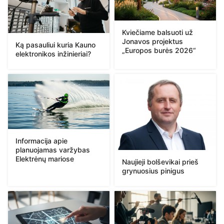
Kviečiame balsuoti už
Jonavos projektus
Ką pasauliui kuria Kauno
„Europos burės 2026“
elektronikos inžinieriai?
Informacija apie
planuojamas varžybas
Elektrėnų mariose
Naujieji bolševikai prieš
grynuosius pinigus