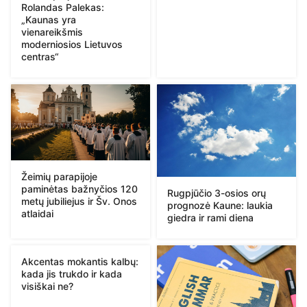
Rolandas Palekas:
„Kaunas yra
vienareikšmis
moderniosios Lietuvos
centras“
Žeimių parapijoje
paminėtas bažnyčios 120
Rugpjūčio 3-osios orų
metų jubiliejus ir Šv. Onos
prognozė Kaune: laukia
atlaidai
giedra ir rami diena
Akcentas mokantis kalbų:
kada jis trukdo ir kada
visiškai ne?