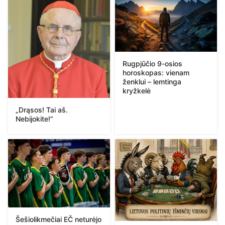
Rugpjūčio 9-osios
horoskopas: vienam
ženklui – lemtinga
kryžkelė
„Drąsos! Tai aš.
Nebijokite!“
Šešiolikmečiai EČ neturėjo