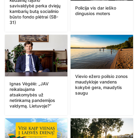
Kėdainių rajono
savivaldybė perka dviejų
Policija vis dar ieško
kambarių butą socialinio
dingusios moters
būsto fondo plėtrai (SB-
31)
Vievio ežero poilsio zonos
maudykloje vandens
Ignas Vėgėlė: „JAV
kokybė gera, maudytis
reikalaujama
saugu
atsakomybės už
netinkamą pandemijos
valdymą. Lietuvoje?“