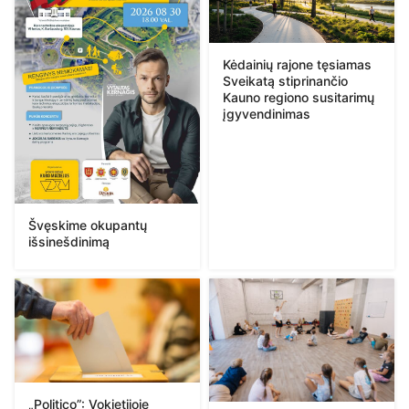
Kėdainių rajone tęsiamas
Sveikatą stiprinančio
Kauno regiono susitarimų
įgyvendinimas
Švęskime okupantų
išsinešdinimą
„Politico”: Vokietijoje