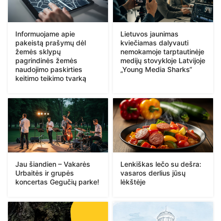
Informuojame apie
Lietuvos jaunimas
pakeistą prašymų dėl
kviečiamas dalyvauti
žemės sklypų
nemokamoje tarptautinėje
pagrindinės žemės
medijų stovykloje Latvijoje
naudojimo paskirties
„Young Media Sharks“
keitimo teikimo tvarką
Jau šiandien – Vakarės
Lenkiškas lečo su dešra:
Urbaitės ir grupės
vasaros derlius jūsų
koncertas Gegučių parke!
lėkštėje