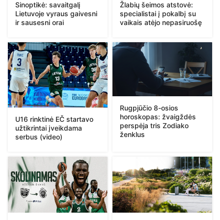
Sinoptikė: savaitgalį
Žlabių šeimos atstovė:
Lietuvoje vyraus gaivesni
specialistai į pokalbį su
ir sausesni orai
vaikais atėjo nepasiruošę
Rugpjūčio 8-osios
horoskopas: žvaigždės
U16 rinktinė EČ startavo
perspėja tris Zodiako
užtikrintai įveikdama
ženklus
serbus (video)