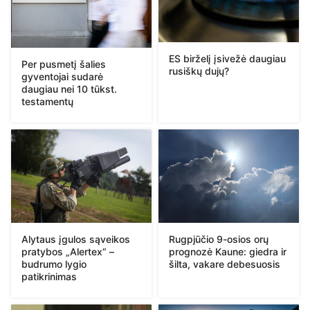
ES birželį įsivežė daugiau
Per pusmetį šalies
rusiškų dujų?
gyventojai sudarė
daugiau nei 10 tūkst.
testamentų
Alytaus įgulos sąveikos
Rugpjūčio 9-osios orų
pratybos „Alertex“ –
prognozė Kaune: giedra ir
budrumo lygio
šilta, vakare debesuosis
patikrinimas