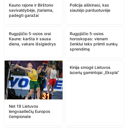
Kauno rajone ir Birštono
Policija aiškinasi, kas
savivaldybėje, įtariama,
siautėjo parduotuvėje
padegti garažai
Rugpjūčio 5-osios orai
Rugpjūčio 5-osios
Kaune: karšta ir sausa
horoskopas: vienam
diena, vakare išsigiedrys
ženklui teks priimti sunkų
sprendimą
Kinija smogė Lietuvos
lazerių gamintojai „Ekspla“
Net 19 Lietuvos
lengvaatlečių Europos
čempionate