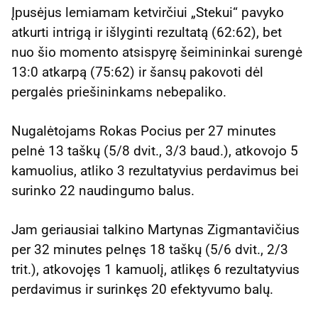
Įpusėjus lemiamam ketvirčiui „Stekui“ pavyko
atkurti intrigą ir išlyginti rezultatą (62:62), bet
nuo šio momento atsispyrę šeimininkai surengė
13:0 atkarpą (75:62) ir šansų pakovoti dėl
pergalės priešininkams nebepaliko.
Nugalėtojams Rokas Pocius per 27 minutes
pelnė 13 taškų (5/8 dvit., 3/3 baud.), atkovojo 5
kamuolius, atliko 3 rezultatyvius perdavimus bei
surinko 22 naudingumo balus.
Jam geriausiai talkino Martynas Zigmantavičius
per 32 minutes pelnęs 18 taškų (5/6 dvit., 2/3
trit.), atkovojęs 1 kamuolį, atlikęs 6 rezultatyvius
perdavimus ir surinkęs 20 efektyvumo balų.