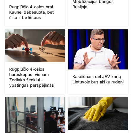
Mobilizacijos bangos
Rugpjūčio 4-osios orai
Rusijoje
Kaune: debesuota, bet
šilta ir be lietaus
Rugpjūčio 4-osios
horoskopas: vienam
Kasčiūnas: dėl JAV karių
Zodiako ženklui –
Lietuvoje bus aišku rudenį
ypatingas perspėjimas