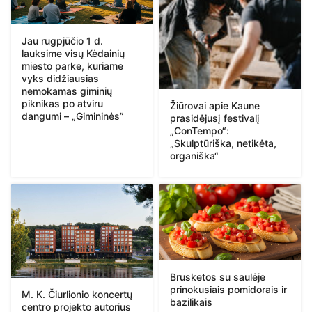
Jau rugpjūčio 1 d.
lauksime visų Kėdainių
miesto parke, kuriame
vyks didžiausias
nemokamas giminių
piknikas po atviru
Žiūrovai apie Kaune
dangumi – „Gimininės”
prasidėjusį festivalį
„ConTempo“:
„Skulptūriška, netikėta,
organiška“
Brusketos su saulėje
prinokusiais pomidorais ir
M. K. Čiurlionio koncertų
bazilikais
centro projekto autorius