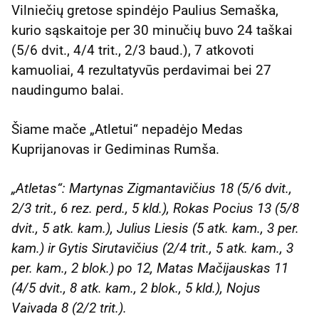
Vilniečių gretose spindėjo Paulius Semaška,
kurio sąskaitoje per 30 minučių buvo 24 taškai
(5/6 dvit., 4/4 trit., 2/3 baud.), 7 atkovoti
kamuoliai, 4 rezultatyvūs perdavimai bei 27
naudingumo balai.
Šiame mače „Atletui“ nepadėjo Medas
Kuprijanovas ir Gediminas Rumša.
„Atletas“: Martynas Zigmantavičius 18 (5/6 dvit.,
2/3 trit., 6 rez. perd., 5 kld.), Rokas Pocius 13 (5/8
dvit., 5 atk. kam.), Julius Liesis (5 atk. kam., 3 per.
kam.) ir Gytis Sirutavičius (2/4 trit., 5 atk. kam., 3
per. kam., 2 blok.) po 12, Matas Mačijauskas 11
(4/5 dvit., 8 atk. kam., 2 blok., 5 kld.), Nojus
Vaivada 8 (2/2 trit.).