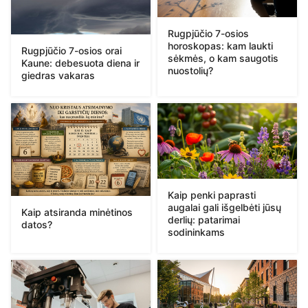
Rugpjūčio 7-osios
horoskopas: kam laukti
Rugpjūčio 7-osios orai
sėkmės, o kam saugotis
Kaune: debesuota diena ir
nuostolių?
giedras vakaras
Kaip penki paprasti
augalai gali išgelbėti jūsų
Kaip atsiranda minėtinos
derlių: patarimai
datos?
sodininkams