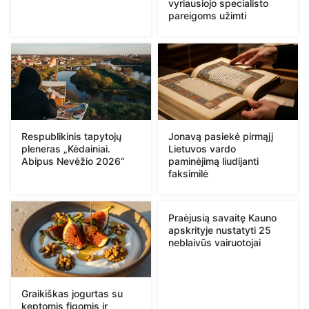
vyriausiojo specialisto
pareigoms užimti
Respublikinis tapytojų
Jonavą pasiekė pirmąjį
pleneras „Kėdainiai.
Lietuvos vardo
Abipus Nevėžio 2026“
paminėjimą liudijanti
faksimilė
Praėjusią savaitę Kauno
apskrityje nustatyti 25
neblaivūs vairuotojai
Graikiškas jogurtas su
keptomis figomis ir