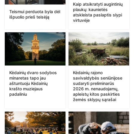
Kaip atsikratyti augintinių
plaukų: kaunietės
Teismui perduota byla dėl
atskleista paslaptis slypi
išpuolio prieš teisėją
virtuvėje
Kėdainių dvaro sodybos
Kėdainių rajono
minaretas tapo jau
savivaldybės seniūnijose
aštuntuoju Kėdainių
sudaryti preliminarūs
krašto muziejaus
2026 m. nenaudojamų,
padaliniu
apleistų kitos paskirties
žemės sklypų sąrašai