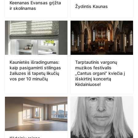
Keenanas Evansas grįžta
Žydintis Kaunas
ir skolinamas
Kaunietės išradingumas:
Tarptautinis vargonų
kaip pasigaminti stilingas
muzikos festivalis
žaliuzes iš tapetų likučių
„Cantus organi“ kviečia į
vos per 10 minučių
išskirtinį koncertą
Kėdainiuose!