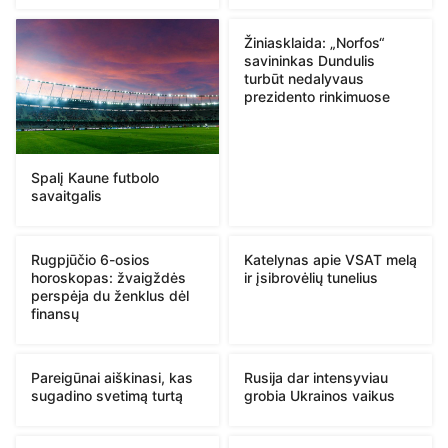
Žiniasklaida: „Norfos“
savininkas Dundulis
turbūt nedalyvaus
prezidento rinkimuose
Spalį Kaune futbolo
savaitgalis
Rugpjūčio 6-osios
Katelynas apie VSAT melą
horoskopas: žvaigždės
ir įsibrovėlių tunelius
perspėja du ženklus dėl
finansų
Pareigūnai aiškinasi, kas
Rusija dar intensyviau
sugadino svetimą turtą
grobia Ukrainos vaikus