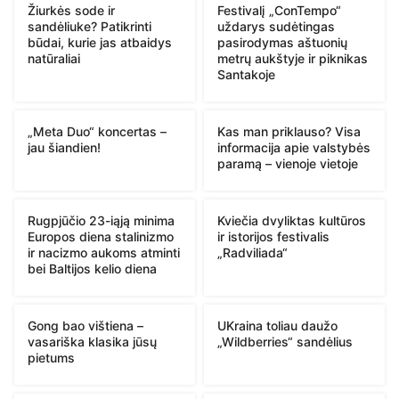
Žiurkės sode ir
Festivalį „ConTempo“
sandėliuke? Patikrinti
uždarys sudėtingas
būdai, kurie jas atbaidys
pasirodymas aštuonių
natūraliai
metrų aukštyje ir piknikas
Santakoje
„Meta Duo“ koncertas –
Kas man priklauso? Visa
jau šiandien!
informacija apie valstybės
paramą – vienoje vietoje
Rugpjūčio 23-iąją minima
Kviečia dvyliktas kultūros
Europos diena stalinizmo
ir istorijos festivalis
ir nacizmo aukoms atminti
„Radviliada“
bei Baltijos kelio diena
Gong bao vištiena –
UKraina toliau daužo
vasariška klasika jūsų
„Wildberries“ sandėlius
pietums