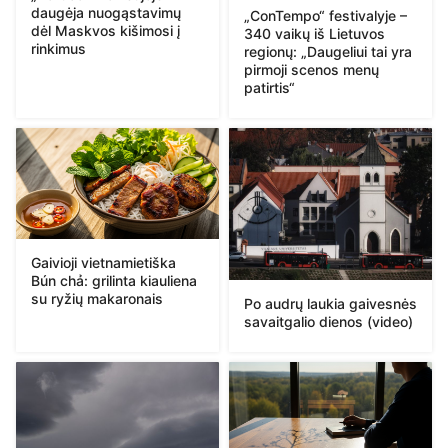
daugėja nuogąstavimų
„ConTempo“ festivalyje –
dėl Maskvos kišimosi į
340 vaikų iš Lietuvos
rinkimus
regionų: „Daugeliui tai yra
pirmoji scenos menų
patirtis“
Gaivioji vietnamietiška
Bún chả: grilinta kiauliena
su ryžių makaronais
Po audrų laukia gaivesnės
savaitgalio dienos (video)