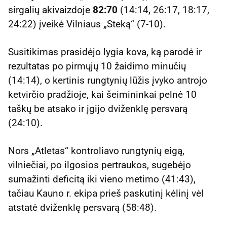
sirgalių akivaizdoje
82:70
(14:14, 26:17, 18:17,
24:22) įveikė Vilniaus „Steką“ (7-10).
Susitikimas prasidėjo lygia kova, ką parodė ir
rezultatas po pirmųjų 10 žaidimo minučių
(14:14), o kertinis rungtynių lūžis įvyko antrojo
ketvirčio pradžioje, kai šeimininkai pelnė 10
taškų be atsako ir įgijo dviženklę persvarą
(24:10).
Nors „Atletas“ kontroliavo rungtynių eigą,
vilniečiai, po ilgosios pertraukos, sugebėjo
sumažinti deficitą iki vieno metimo (41:43),
tačiau Kauno r. ekipa prieš paskutinį kėlinį vėl
atstatė dviženklę persvarą (58:48).