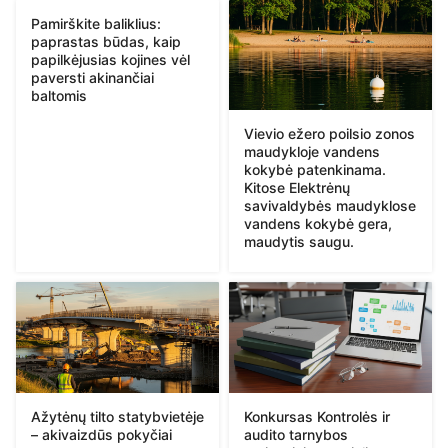
Pamirškite baliklius:
paprastas būdas, kaip
papilkėjusias kojines vėl
paversti akinančiai
baltomis
Vievio ežero poilsio zonos
maudykloje vandens
kokybė patenkinama.
Kitose Elektrėnų
savivaldybės maudyklose
vandens kokybė gera,
maudytis saugu.
Ažytėnų tilto statybvietėje
Konkursas Kontrolės ir
– akivaizdūs pokyčiai
audito tarnybos