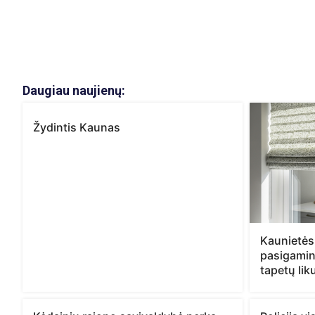
Daugiau naujienų:
Žydintis Kaunas
Kaunietės
pasigamint
tapetų lik