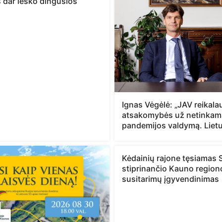
is dar ieško dingusios
Ignas Vėgėlė: „JAV reikal
atsakomybės už netinkam
pandemijos valdymą. Lietu
Kėdainių rajone tęsiamas 
stiprinančio Kauno region
susitarimų įgyvendinimas