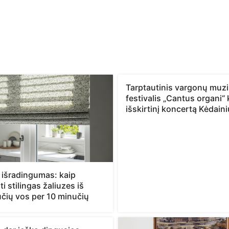
Tarptautinis vargonų muz
festivalis „Cantus organi“ k
išskirtinį koncertą Kėdain
 išradingumas: kaip
i stilingas žaliuzes iš
učių vos per 10 minučių