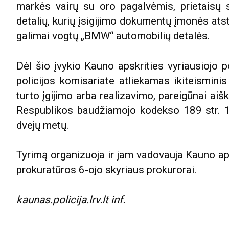
markės vairų su oro pagalvėmis, prietaisų sk
detalių, kurių įsigijimo dokumentų įmonės atsto
galimai vogtų „BMW“ automobilių detalės.
Dėl šio įvykio Kauno apskrities vyriausiojo p
policijos komisariate atliekamas ikiteismin
turto įgijimo arba realizavimo, pareigūnai aiš
Respublikos baudžiamojo kodekso 189 str. 1 
dvejų metų.
Tyrimą organizuoja ir jam vadovauja Kauno a
prokuratūros 6-ojo skyriaus prokurorai.
kaunas.policija.lrv.lt inf.