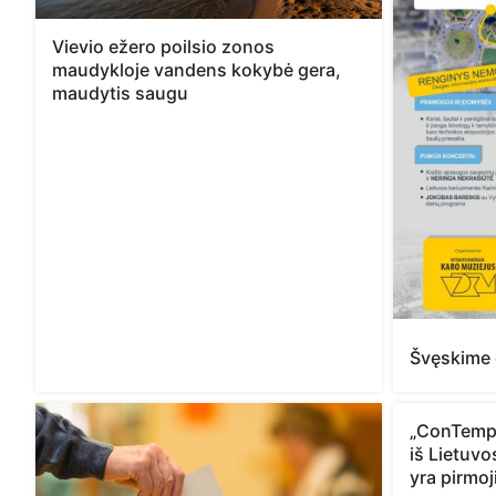
Vievio ežero poilsio zonos
maudykloje vandens kokybė gera,
maudytis saugu
Švęskime 
„ConTempo
iš Lietuvo
yra pirmoj