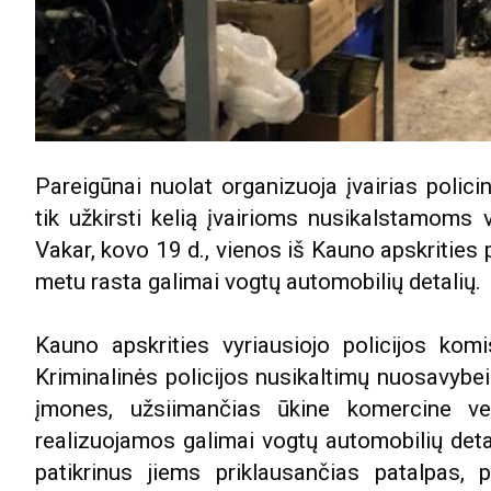
Pareigūnai nuolat organizuoja įvairias polic
tik užkirsti kelią įvairioms nusikalstamoms v
Vakar, kovo 19 d., vienos iš Kauno apskrities
metu rasta galimai vogtų automobilių detalių.
Kauno apskrities vyriausiojo policijos kom
Kriminalinės policijos nusikaltimų nuosavybei
įmones, užsiimančias ūkine komercine vei
realizuojamos galimai vogtų automobilių deta
patikrinus jiems priklausančias patalpas,