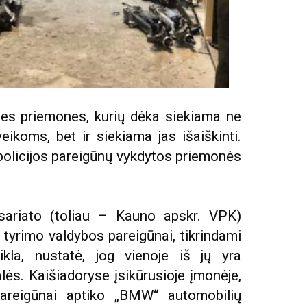
ines priemones, kurių dėka siekiama ne
eikoms, bet ir siekiama jas išaiškinti.
 policijos pareigūnų vykdytos priemonės
isariato (toliau – Kauno apskr. VPK)
 tyrimo valdybos pareigūnai, tikrindami
kla, nustatė, jog vienoje iš jų yra
lės. Kaišiadoryse įsikūrusioje įmonėje,
 pareigūnai aptiko „BMW“ automobilių