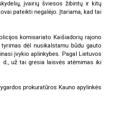
ydelių, įvairių šviesos žibintų ir kitų
vai pateikti negalėjo. Įtariama, kad tai
olicijos komisariato Kaišiadorių rajono
is tyrimas dėl nusikalstamu būdu gauto
kinasi įvykio aplinkybes. Pagal Lietuvos
d., už tai gresia laisvės atėmimas iki
pygardos prokuratūros Kauno apylinkės