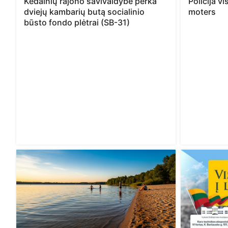
Kėdainių rajono savivaldybė perka
Policija v
dviejų kambarių butą socialinio
moters
būsto fondo plėtrai (SB-31)