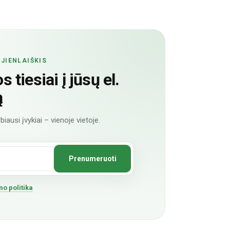
JIENLAIŠKIS
 tiesiai į jūsų el.
ą
biausi įvykiai – vienoje vietoje.
o politika