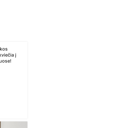
ikos
viečia į
iuose!