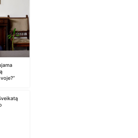
aujama
ą
voje?“
Sveikatą
o