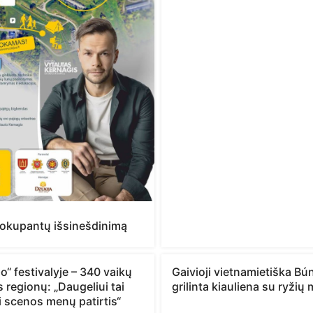
okupantų išsinešdinimą
“ festivalyje – 340 vaikų
Gaivioji vietnamietiška Bú
s regionų: „Daugeliui tai
grilinta kiauliena su ryžių
i scenos menų patirtis“