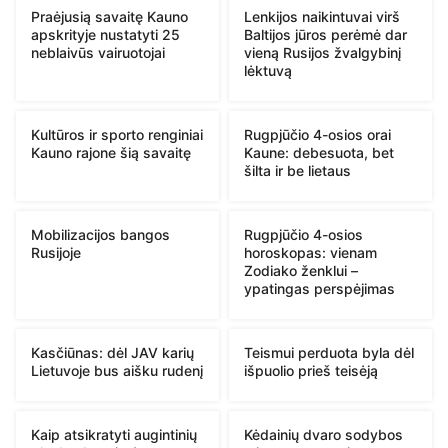
Praėjusią savaitę Kauno
Lenkijos naikintuvai virš
apskrityje nustatyti 25
Baltijos jūros perėmė dar
neblaivūs vairuotojai
vieną Rusijos žvalgybinį
lėktuvą
Kultūros ir sporto renginiai
Rugpjūčio 4-osios orai
Kauno rajone šią savaitę
Kaune: debesuota, bet
šilta ir be lietaus
Mobilizacijos bangos
Rugpjūčio 4-osios
Rusijoje
horoskopas: vienam
Zodiako ženklui –
ypatingas perspėjimas
Kasčiūnas: dėl JAV karių
Teismui perduota byla dėl
Lietuvoje bus aišku rudenį
išpuolio prieš teisėją
Kaip atsikratyti augintinių
Kėdainių dvaro sodybos