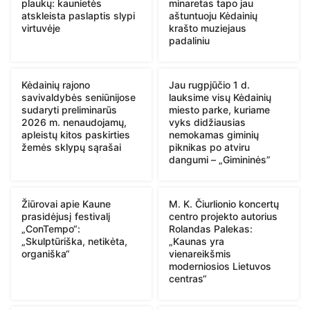
plaukų: kaunietės
minaretas tapo jau
atskleista paslaptis slypi
aštuntuoju Kėdainių
virtuvėje
krašto muziejaus
padaliniu
Kėdainių rajono
Jau rugpjūčio 1 d.
savivaldybės seniūnijose
lauksime visų Kėdainių
sudaryti preliminarūs
miesto parke, kuriame
2026 m. nenaudojamų,
vyks didžiausias
apleistų kitos paskirties
nemokamas giminių
žemės sklypų sąrašai
piknikas po atviru
dangumi – „Gimininės”
Žiūrovai apie Kaune
M. K. Čiurlionio koncertų
prasidėjusį festivalį
centro projekto autorius
„ConTempo“:
Rolandas Palekas:
„Skulptūriška, netikėta,
„Kaunas yra
organiška“
vienareikšmis
moderniosios Lietuvos
centras“