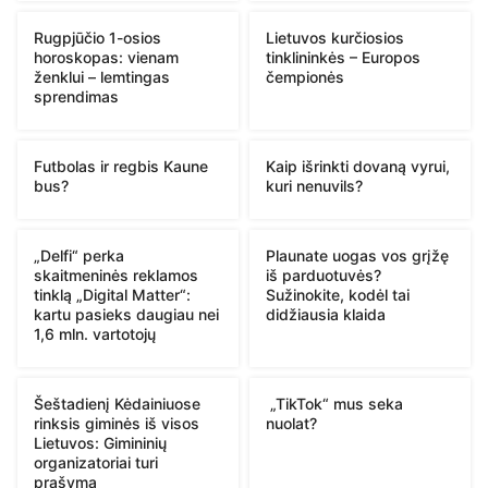
Rugpjūčio 1-osios
Lietuvos kurčiosios
horoskopas: vienam
tinklininkės – Europos
ženklui – lemtingas
čempionės
sprendimas
Futbolas ir regbis Kaune
Kaip išrinkti dovaną vyrui,
bus?
kuri nenuvils?
„Delfi“ perka
Plaunate uogas vos grįžę
skaitmeninės reklamos
iš parduotuvės?
tinklą „Digital Matter“:
Sužinokite, kodėl tai
kartu pasieks daugiau nei
didžiausia klaida
1,6 mln. vartotojų
Šeštadienį Kėdainiuose
„TikTok“ mus seka
rinksis giminės iš visos
nuolat?
Lietuvos: Gimininių
organizatoriai turi
prašymą