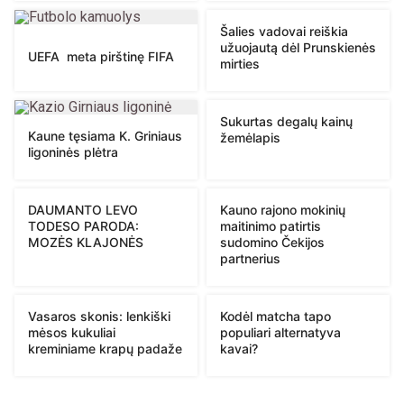
Šalies vadovai reiškia
užuojautą dėl Prunskienės
UEFA meta pirštinę FIFA
mirties
Sukurtas degalų kainų
Kaune tęsiama K. Griniaus
žemėlapis
ligoninės plėtra
DAUMANTO LEVO
Kauno rajono mokinių
TODESO PARODA:
maitinimo patirtis
MOZĖS KLAJONĖS
sudomino Čekijos
partnerius
Vasaros skonis: lenkiški
Kodėl matcha tapo
mėsos kukuliai
populiari alternatyva
kreminiame krapų padaže
kavai?