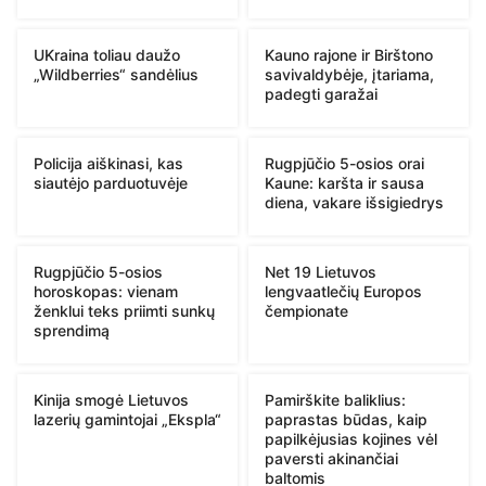
UKraina toliau daužo
Kauno rajone ir Birštono
„Wildberries“ sandėlius
savivaldybėje, įtariama,
padegti garažai
Policija aiškinasi, kas
Rugpjūčio 5-osios orai
siautėjo parduotuvėje
Kaune: karšta ir sausa
diena, vakare išsigiedrys
Rugpjūčio 5-osios
Net 19 Lietuvos
horoskopas: vienam
lengvaatlečių Europos
ženklui teks priimti sunkų
čempionate
sprendimą
Kinija smogė Lietuvos
Pamirškite baliklius:
lazerių gamintojai „Ekspla“
paprastas būdas, kaip
papilkėjusias kojines vėl
paversti akinančiai
baltomis