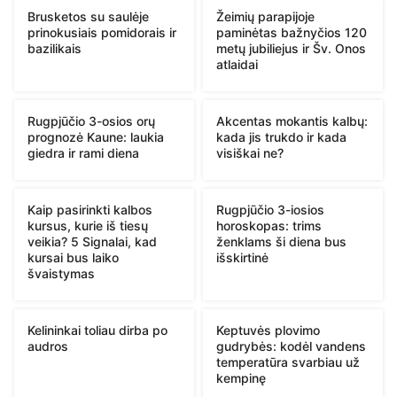
Brusketos su saulėje
Žeimių parapijoje
prinokusiais pomidorais ir
paminėtas bažnyčios 120
bazilikais
metų jubiliejus ir Šv. Onos
atlaidai
Rugpjūčio 3-osios orų
Akcentas mokantis kalbų:
prognozė Kaune: laukia
kada jis trukdo ir kada
giedra ir rami diena
visiškai ne?
Kaip pasirinkti kalbos
Rugpjūčio 3-iosios
kursus, kurie iš tiesų
horoskopas: trims
veikia? 5 Signalai, kad
ženklams ši diena bus
kursai bus laiko
išskirtinė
švaistymas
Kelininkai toliau dirba po
Keptuvės plovimo
audros
gudrybės: kodėl vandens
temperatūra svarbiau už
kempinę