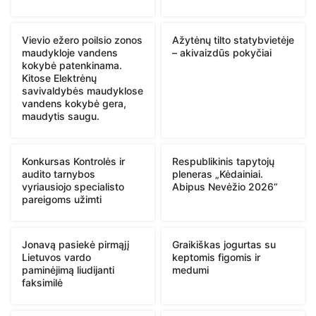
Vievio ežero poilsio zonos
Ažytėnų tilto statybvietėje
maudykloje vandens
– akivaizdūs pokyčiai
kokybė patenkinama.
Kitose Elektrėnų
savivaldybės maudyklose
vandens kokybė gera,
maudytis saugu.
Konkursas Kontrolės ir
Respublikinis tapytojų
audito tarnybos
pleneras „Kėdainiai.
vyriausiojo specialisto
Abipus Nevėžio 2026“
pareigoms užimti
Jonavą pasiekė pirmąjį
Graikiškas jogurtas su
Lietuvos vardo
keptomis figomis ir
paminėjimą liudijanti
medumi
faksimilė