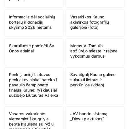
Informacija dėl socialinių
Vasariškos Kauno
kortelių ir donacijų
akimirkos fotografijų
skyrimo 2026 metams
galerijoje (foto)
Skaruliuose paminėti Šv.
Meras V. Tamulis
Onos atlaidai
apžiūrėjo mieste ir rajone
vykdomus darbus
Penki jaunieji Lietuvos
Savaitgalį Kaune galime
penkiakovininkai pateko į
sulaukti lietaus ir
pasaulio čempionato
perkūnijos (video)
finalus Kaune: ryškiausiai
sužibėjo Liutauras Valeika
Vasaros vakarienė:
JAV bando sistemą
vietnamietiška grilyje
„Dievų plaktukas“
kepta kiauliena su ryžių