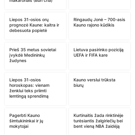
makaronais (Bún chả)
Liepos 31-osios orų
Ringaudų Jonė – 700-asis
prognozė Kaune: kaitra ir
Kauno rajono kūdikis
debesuota popietė
Prieš 35 metus sovietai
Lietuva pasirinko poziciją
įvykdė Medininkų
UEFA ir FIFA kare
žudynes
Liepos 31-osios
Kauno verslui trūksta
horoskopas: vienam
biurų
ženklui teks priimti
lemtingą sprendimą
Pagerbti Kauno
Kurtinaitis žada rinktinėje
šimtukininkai ir jų
turėsiantis žalgiriečių bei
mokytojai
bent vieną NBA žaidėją