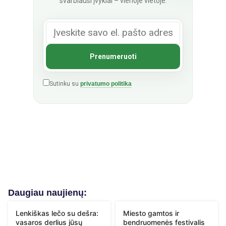
svarbiausi įvykiai – vienoje vietoje.
Sutinku su
privatumo politika
Daugiau naujienų:
Lenkiškas lečo su dešra:
Miesto gamtos ir
vasaros derlius jūsų
bendruomenės festivalis