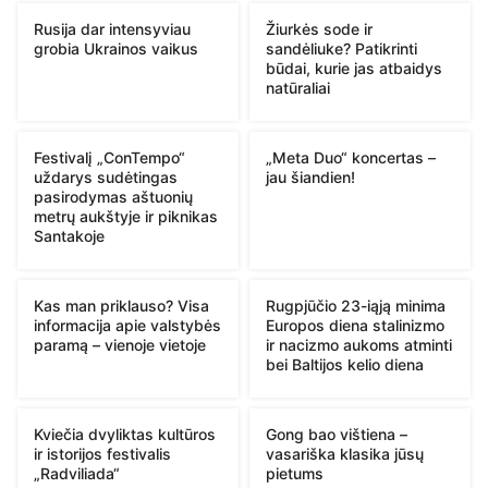
Rusija dar intensyviau
Žiurkės sode ir
grobia Ukrainos vaikus
sandėliuke? Patikrinti
būdai, kurie jas atbaidys
natūraliai
Festivalį „ConTempo“
„Meta Duo“ koncertas –
uždarys sudėtingas
jau šiandien!
pasirodymas aštuonių
metrų aukštyje ir piknikas
Santakoje
Kas man priklauso? Visa
Rugpjūčio 23-iąją minima
informacija apie valstybės
Europos diena stalinizmo
paramą – vienoje vietoje
ir nacizmo aukoms atminti
bei Baltijos kelio diena
Kviečia dvyliktas kultūros
Gong bao vištiena –
ir istorijos festivalis
vasariška klasika jūsų
„Radviliada“
pietums