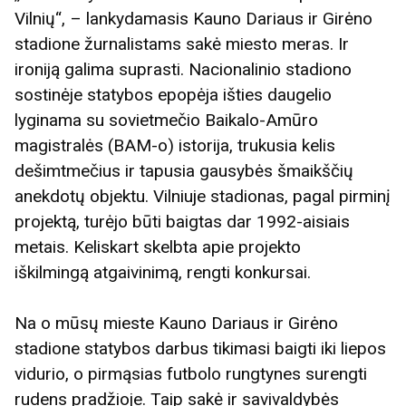
Vilnių“, – lankydamasis Kauno Dariaus ir Girėno
stadione žurnalistams sakė miesto meras. Ir
ironiją galima suprasti. Nacionalinio stadiono
sostinėje statybos epopėja išties daugelio
lyginama su sovietmečio Baikalo-Amūro
magistralės (BAM-o) istorija, trukusia kelis
dešimtmečius ir tapusia gausybės šmaikščių
anekdotų objektu. Vilniuje stadionas, pagal pirminį
projektą, turėjo būti baigtas dar 1992-aisiais
metais. Keliskart skelbta apie projekto
iškilmingą atgaivinimą, rengti konkursai.
Na o mūsų mieste Kauno Dariaus ir Girėno
stadione statybos darbus tikimasi baigti iki liepos
vidurio, o pirmąsias futbolo rungtynes surengti
rudens pradžioje. Taip sakė ir savivaldybės