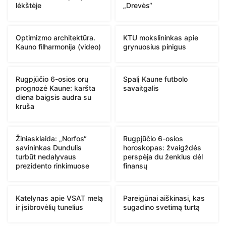
lėkštėje
„Drevės“
Optimizmo architektūra.
KTU mokslininkas apie
Kauno filharmonija (video)
grynuosius pinigus
Rugpjūčio 6-osios orų
Spalį Kaune futbolo
prognozė Kaune: karšta
savaitgalis
diena baigsis audra su
kruša
Žiniasklaida: „Norfos“
Rugpjūčio 6-osios
savininkas Dundulis
horoskopas: žvaigždės
turbūt nedalyvaus
perspėja du ženklus dėl
prezidento rinkimuose
finansų
Katelynas apie VSAT melą
Pareigūnai aiškinasi, kas
ir įsibrovėlių tunelius
sugadino svetimą turtą