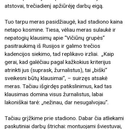
atstovai, trečiadienį apžiūrėję darbų eigą.
Tuo tarpu meras pasidžiaugė, kad stadiono kaina
netapo kosmine. Tiesa, vėliau meras sulaukė ir
nepatogių klausimų apie “Vičiūnų grupės”
pasitraukimą iš Rusijos ir galimo trečios
kadencijos siekimo, tad replikavo irzliai. „Kaip
gerai, kad galėčiau pagal kažkokius kriterijus
atrinkti jus (suprask, žurnalistus), tai „biški“
sveikesni būtų klausimai“, – suirzęs atsakė
meras. Tačiau išgirdęs patikslinimus, kad tas
klausimas domina visus žurnalistus, labai
lakoniškai tarė: „nežinau, dar nesugalvojau“.
Tačiau grįžkime prie stadiono. Dabar čia atliekami
paskutiniai darbų štrichai: montuojami šviestuvai,