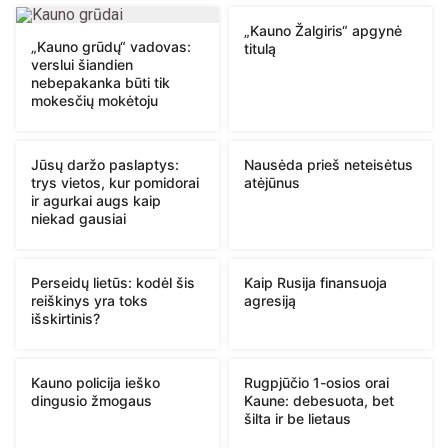
„Kauno Žalgiris“ apgynė
„Kauno grūdų“ vadovas:
titulą
verslui šiandien
nebepakanka būti tik
mokesčių mokėtoju
Jūsų daržo paslaptys:
Nausėda prieš neteisėtus
trys vietos, kur pomidorai
atėjūnus
ir agurkai augs kaip
niekad gausiai
Perseidų lietūs: kodėl šis
Kaip Rusija finansuoja
reiškinys yra toks
agresiją
išskirtinis?
Kauno policija ieško
Rugpjūčio 1-osios orai
dingusio žmogaus
Kaune: debesuota, bet
šilta ir be lietaus