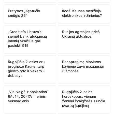
Pratybos „Kęstučio
Kodėl Kaunas medžioja
smūgis 26“
elektronikos inžinierius?
„Creditinfo Lietuva“:
Rusijos agresijos prieš
šiemet bankrutuojančių
Ukrainą aktualijos
įmonių skaičius gali
pasiekti 915
Rugpjūčio 2-osios orų
Per sprogimą Maskvos
prognozė Kaune: tarp
kavinėje žuvo mažiausiai
giedro ryto ir vakaro –
3 žmonės
debesys
„Visi valgė ir pasisotino“
Rugpjūčio 2-osios
(Mt 14, 20) XVIII eilinis
horoskopas: vienam
sekmadienis
ženklui žvaigždės siunčia
svarbų įspėjimą