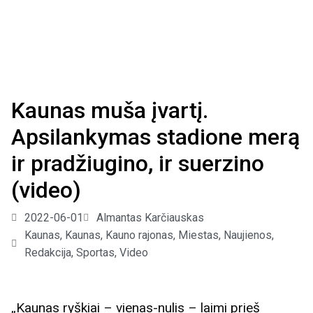
Kaunas muša įvartį.
Apsilankymas stadione merą
ir pradžiugino, ir suerzino
(video)
2022-06-01
Almantas Karčiauskas
Kaunas
,
Kaunas, Kauno rajonas
,
Miestas
,
Naujienos
,
Redakcija
,
Sportas
,
Video
„Kaunas ryškiai – vienas-nulis – laimi prieš