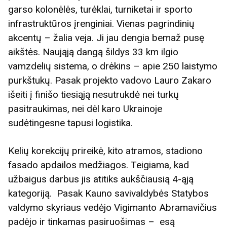
garso kolonėlės, turėklai, turniketai ir sporto
infrastruktūros įrenginiai. Vienas pagrindinių
akcentų – žalia veja. Ji jau dengia bemaž pusę
aikštės. Naująją dangą šildys 33 km ilgio
vamzdelių sistema, o drėkins – apie 250 laistymo
purkštukų. Pasak projekto vadovo Lauro Zakaro
išeiti į finišo tiesiąją nesutrukdė nei turkų
pasitraukimas, nei dėl karo Ukrainoje
sudėtingesne tapusi logistika.
Kelių korekcijų prireikė, kito atramos, stadiono
fasado apdailos medžiagos. Teigiama, kad
užbaigus darbus jis atitiks aukščiausią 4-ąją
kategoriją. Pasak Kauno savivaldybės Statybos
valdymo skyriaus vedėjo Vigimanto Abramavičius
padėjo ir tinkamas pasiruošimas – esą