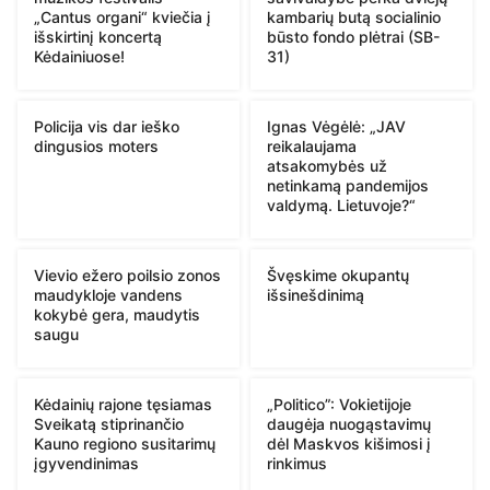
„Cantus organi“ kviečia į
kambarių butą socialinio
išskirtinį koncertą
būsto fondo plėtrai (SB-
Kėdainiuose!
31)
Policija vis dar ieško
Ignas Vėgėlė: „JAV
dingusios moters
reikalaujama
atsakomybės už
netinkamą pandemijos
valdymą. Lietuvoje?“
Vievio ežero poilsio zonos
Švęskime okupantų
maudykloje vandens
išsinešdinimą
kokybė gera, maudytis
saugu
Kėdainių rajone tęsiamas
„Politico”: Vokietijoje
Sveikatą stiprinančio
daugėja nuogąstavimų
Kauno regiono susitarimų
dėl Maskvos kišimosi į
įgyvendinimas
rinkimus