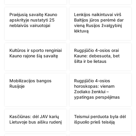
Praėjusią savaitę Kauno
Lenkijos naikintuvai virš
apskrityje nustatyti 25
Baltijos jūros perėmė dar
neblaivūs vairuotojai
vieną Rusijos žvalgybinį
lėktuvą
Kultūros ir sporto renginiai
Rugpjūčio 4-osios orai
Kauno rajone šią savaitę
Kaune: debesuota, bet
šilta ir be lietaus
Mobilizacijos bangos
Rugpjūčio 4-osios
Rusijoje
horoskopas: vienam
Zodiako ženklui –
ypatingas perspėjimas
Kasčiūnas: dėl JAV karių
Teismui perduota byla dėl
Lietuvoje bus aišku rudenį
išpuolio prieš teisėją