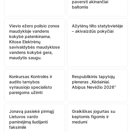
paversti akinančiai
baltomis
Vievio ežero poilsio zonos
Ažytėnų tilto statybvietėje
maudykloje vandens
– akivaizdūs pokyčiai
kokybė patenkinama.
Kitose Elektrėnų
savivaldybės maudyklose
vandens kokybė gera,
maudytis saugu.
Konkursas Kontrolės ir
Respublikinis tapytojų
audito tarnybos
pleneras „Kėdainiai.
vyriausiojo specialisto
Abipus Nevėžio 2026“
pareigoms užimti
Jonavą pasiekė pirmąjį
Graikiškas jogurtas su
Lietuvos vardo
keptomis figomis ir
paminėjimą liudijanti
medumi
faksimilė