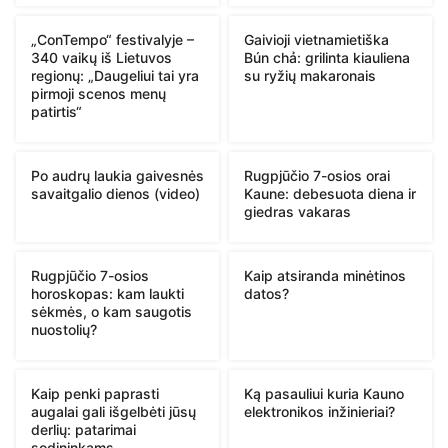
„ConTempo“ festivalyje –
Gaivioji vietnamietiška
340 vaikų iš Lietuvos
Bún chả: grilinta kiauliena
regionų: „Daugeliui tai yra
su ryžių makaronais
pirmoji scenos menų
patirtis“
Po audrų laukia gaivesnės
Rugpjūčio 7-osios orai
savaitgalio dienos (video)
Kaune: debesuota diena ir
giedras vakaras
Rugpjūčio 7-osios
Kaip atsiranda minėtinos
horoskopas: kam laukti
datos?
sėkmės, o kam saugotis
nuostolių?
Kaip penki paprasti
Ką pasauliui kuria Kauno
augalai gali išgelbėti jūsų
elektronikos inžinieriai?
derlių: patarimai
sodininkams