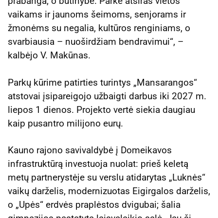
prabanga, o būtinybe. Parke atsiras vietos
vaikams ir jaunoms šeimoms, senjorams ir
žmonėms su negalia, kultūros renginiams, o
svarbiausia – nuoširdžiam bendravimui“, –
kalbėjo V. Makūnas.
Parkų kūrime patirties turintys „Mansarangos“
atstovai įsipareigojo užbaigti darbus iki 2027 m.
liepos 1 dienos. Projekto vertė siekia daugiau
kaip pusantro milijono eurų.
Kauno rajono savivaldybė į Domeikavos
infrastruktūrą investuoja nuolat: prieš keletą
metų partnerystėje su verslu atidarytas „Luknės“
vaikų darželis, modernizuotas Eigirgalos darželis,
o „Upės“ erdvės praplėstos dvigubai; šalia