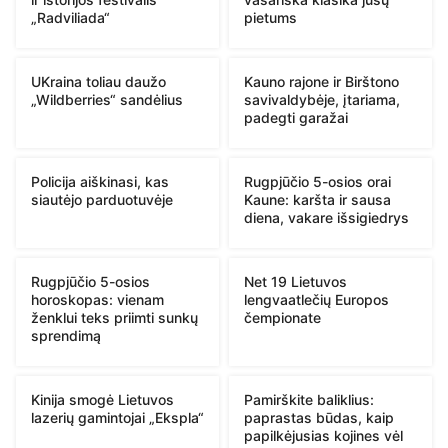
„Radviliada“
pietums
UKraina toliau daužo
Kauno rajone ir Birštono
„Wildberries“ sandėlius
savivaldybėje, įtariama,
padegti garažai
Policija aiškinasi, kas
Rugpjūčio 5-osios orai
siautėjo parduotuvėje
Kaune: karšta ir sausa
diena, vakare išsigiedrys
Rugpjūčio 5-osios
Net 19 Lietuvos
horoskopas: vienam
lengvaatlečių Europos
ženklui teks priimti sunkų
čempionate
sprendimą
Kinija smogė Lietuvos
Pamirškite baliklius:
lazerių gamintojai „Ekspla“
paprastas būdas, kaip
papilkėjusias kojines vėl