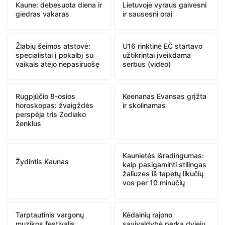
Kaune: debesuota diena ir
Lietuvoje vyraus gaivesni
giedras vakaras
ir sausesni orai
Žlabių šeimos atstovė:
U16 rinktinė EČ startavo
specialistai į pokalbį su
užtikrintai įveikdama
vaikais atėjo nepasiruošę
serbus (video)
Rugpjūčio 8-osios
Keenanas Evansas grįžta
horoskopas: žvaigždės
ir skolinamas
perspėja tris Zodiako
ženklus
Kaunietės išradingumas:
Žydintis Kaunas
kaip pasigaminti stilingas
žaliuzes iš tapetų likučių
vos per 10 minučių
Tarptautinis vargonų
Kėdainių rajono
muzikos festivalis
savivaldybė perka dviejų