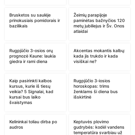
Brusketos su saulėje
Žeimių parapijoje
prinokusiais pomidorais ir
paminėtas bažnyčios 120
bazilikais
metų jubiliejus ir Šv. Onos
atlaidai
Rugpjūčio 3-osios orų
Akcentas mokantis kalbų:
prognozė Kaune: laukia
kada jis trukdo ir kada
giedra ir rami diena
visiškai ne?
Kaip pasirinkti kalbos
Rugpjūčio 3-iosios
kursus, kurie iš tiesų
horoskopas: trims
veikia? 5 Signalai, kad
ženklams ši diena bus
kursai bus laiko
išskirtinė
švaistymas
Kelininkai toliau dirba po
Keptuvės plovimo
audros
gudrybės: kodėl vandens
temperatūra svarbiau už