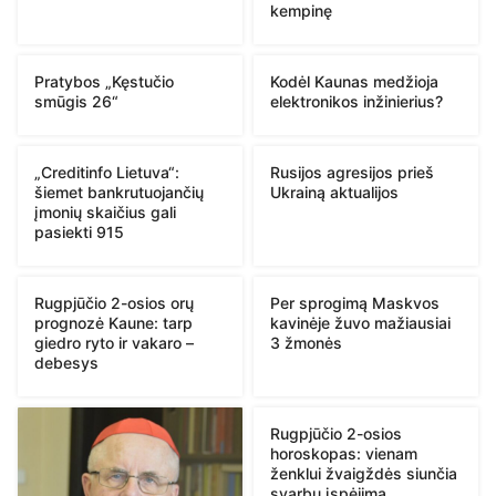
kempinę
Pratybos „Kęstučio
Kodėl Kaunas medžioja
smūgis 26“
elektronikos inžinierius?
„Creditinfo Lietuva“:
Rusijos agresijos prieš
šiemet bankrutuojančių
Ukrainą aktualijos
įmonių skaičius gali
pasiekti 915
Rugpjūčio 2-osios orų
Per sprogimą Maskvos
prognozė Kaune: tarp
kavinėje žuvo mažiausiai
giedro ryto ir vakaro –
3 žmonės
debesys
Rugpjūčio 2-osios
horoskopas: vienam
ženklui žvaigždės siunčia
svarbų įspėjimą