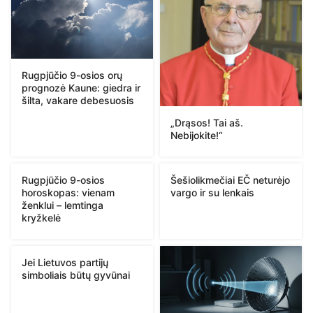
Rugpjūčio 9-osios orų
prognozė Kaune: giedra ir
šilta, vakare debesuosis
„Drąsos! Tai aš.
Nebijokite!“
Rugpjūčio 9-osios
Šešiolikmečiai EČ neturėjo
horoskopas: vienam
vargo ir su lenkais
ženklui – lemtinga
kryžkelė
Jei Lietuvos partijų
simboliais būtų gyvūnai