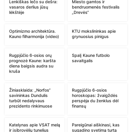
Lenkiškas lečo su dešra:
Miesto gamtos ir
vasaros derlius jūsų
bendruomenės festivalis
lėkštėje
„Drevės“
Optimizmo architektūra.
KTU mokslininkas apie
Kauno filharmonija (video)
grynuosius pinigus
Rugpjūčio 6-osios orų
Spalį Kaune futbolo
prognozė Kaune: karšta
savaitgalis
diena baigsis audra su
kruša
Žiniasklaida: „Norfos“
Rugpjūčio 6-osios
savininkas Dundulis
horoskopas: žvaigždės
turbūt nedalyvaus
perspėja du ženklus dėl
prezidento rinkimuose
finansų
Katelynas apie VSAT melą
Pareigūnai aiškinasi, kas
ir įsibrovėlių tunelius
sugadino svetimą turtą