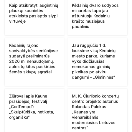
Kaip atsikratyti augintinių
Kėdainių dvaro sodybos
plaukų: kaunietės
minaretas tapo jau
atskleista paslaptis slypi
aštuntuoju Kėdainių
virtuvėje
krašto muziejaus
padaliniu
Kėdainių rajono
Jau rugpjūčio 1 d.
savivaldybės seniūnijose
lauksime visų Kėdainių
sudaryti preliminarūs
miesto parke, kuriame
2026 m. nenaudojamų,
vyks didžiausias
apleistų kitos paskirties
nemokamas giminių
žemės sklypų sąrašai
piknikas po atviru
dangumi – „Gimininės”
Žiūrovai apie Kaune
M. K. Čiurlionio koncertų
prasidėjusį festivalį
centro projekto autorius
„ConTempo“:
Rolandas Palekas:
„Skulptūriška, netikėta,
„Kaunas yra
organiška“
vienareikšmis
moderniosios Lietuvos
centras“