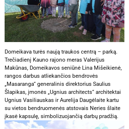
Domeikava turės naują traukos centrą – parką.
Trečiadienį Kauno rajono meras Valerijus
Makūnas, Domeikavos seniūnė Lina Mišeikienė,
rangos darbus atliekančios bendrovės
„Masaranga“ generalinis direktorius Saulius
Šlapikas, įmonės „Ugnius architects“ architektai
Ugnius Vasiliauskas ir Aurelija Daugėlaite kartu
su vietos bendruomenės atstovais Neries šlaite
įkasė kapsulę, simbolizuojančią darbų pradžią.