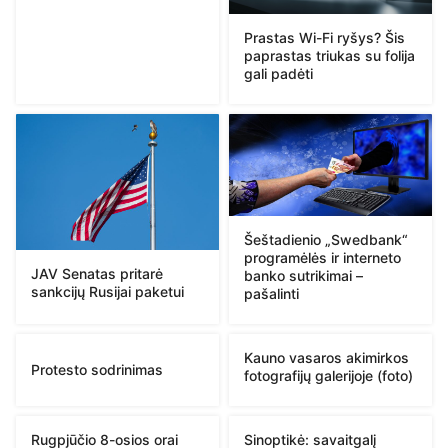
Prastas Wi-Fi ryšys? Šis
paprastas triukas su folija
gali padėti
Šeštadienio „Swedbank“
programėlės ir interneto
JAV Senatas pritarė
banko sutrikimai –
sankcijų Rusijai paketui
pašalinti
Kauno vasaros akimirkos
Protesto sodrinimas
fotografijų galerijoje (foto)
Rugpjūčio 8-osios orai
Sinoptikė: savaitgalį