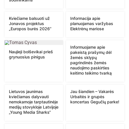
Kviečiame balsuoti už
Informacija apie
Jonavos projektus
planuojamas varžybas
„Europos burės 2026“
Elektrėnų mariose
Informuojame apie
Naujieji bolševikai prieš
pakeistą prašymų dėl
grynuosius pinigus
žemės sklypų
pagrindinės žemės
naudojimo paskirties
keitimo teikimo tvarką
Lietuvos jaunimas
Jau šiandien – Vakarės
kviečiamas dalyvauti
Urbaitės ir grupės
nemokamoje tarptautinėje
koncertas Gegučių parke!
medijų stovykloje Latvijoje
„Young Media Sharks“