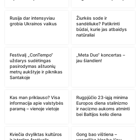
Rusija dar intensyviau
Žiurkės sode ir
grobia Ukrainos vaikus
sandėliuke? Patikrinti
būdai, kurie jas atbaidys
natūraliai
Festivalį „ConTempo“
„Meta Duo“ koncertas –
uždarys sudėtingas
jau šiandien!
pasirodymas aštuonių
metrų aukštyje ir piknikas
Santakoje
Kas man priklauso? Visa
Rugpjūčio 23-iąją minima
informacija apie valstybės
Europos diena stalinizmo
paramą – vienoje vietoje
ir nacizmo aukoms atminti
bei Baltijos kelio diena
Kviečia dvyliktas kultūros
Gong bao vištiena –
ir istorijos festivalis
vasariška klasika jūsų