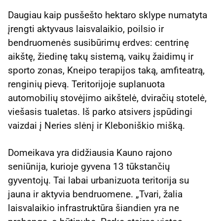
Daugiau kaip pusšešto hektaro sklype numatyta
įrengti aktyvaus laisvalaikio, poilsio ir
bendruomenės susibūrimų erdves: centrinę
aikštę, žiedinę takų sistemą, vaikų žaidimų ir
sporto zonas, Kneipo terapijos taką, amfiteatrą,
renginių pievą. Teritorijoje suplanuota
automobilių stovėjimo aikštelė, dviračių stotelė,
viešasis tualetas. Iš parko atsivers įspūdingi
vaizdai į Neries slėnį ir Kleboniškio mišką.
Domeikava yra didžiausia Kauno rajono
seniūnija, kurioje gyvena 13 tūkstančių
gyventojų. Tai labai urbanizuota teritorija su
jauna ir aktyvia bendruomene. „Tvari, žalia
laisvalaikio infrastruktūra šiandien yra ne