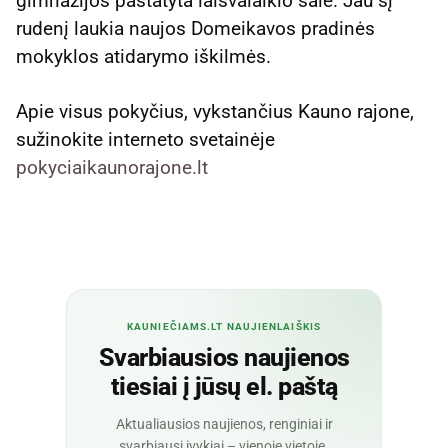
gimnazijos pastatyta laisvalaikio salė. Jau šį
rudenį laukia naujos Domeikavos pradinės
mokyklos atidarymo iškilmės.
Apie visus pokyčius, vykstančius Kauno rajone,
sužinokite interneto svetainėje
pokyciaikaunorajone.lt
KAUNIEČIAMS.LT NAUJIENLAIŠKIS
Svarbiausios naujienos
tiesiai į jūsų el. paštą
Aktualiausios naujienos, renginiai ir
svarbiausi įvykiai – vienoje vietoje.