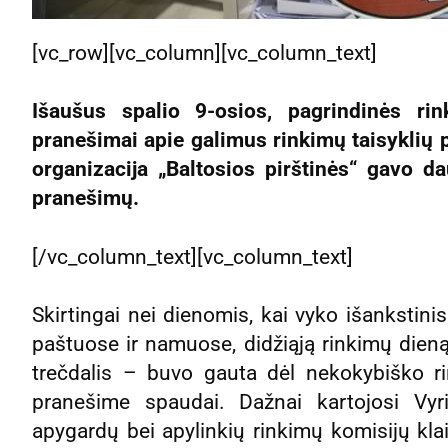
[vc_row][vc_column][vc_column_text]
Išaušus spalio 9-osios, pagrindinės rin
pranešimai apie galimus rinkimų taisyklių 
organizacija „Baltosios pirštinės“ gavo d
pranešimų.
[/vc_column_text][vc_column_text]
Skirtingai nei dienomis, kai vyko išankstin
paštuose ir namuose, didžiąją rinkimų die
trečdalis – buvo gauta dėl nekokybiško r
pranešime spaudai. Dažnai kartojosi Vyri
apygardų bei apylinkių rinkimų komisijų klai