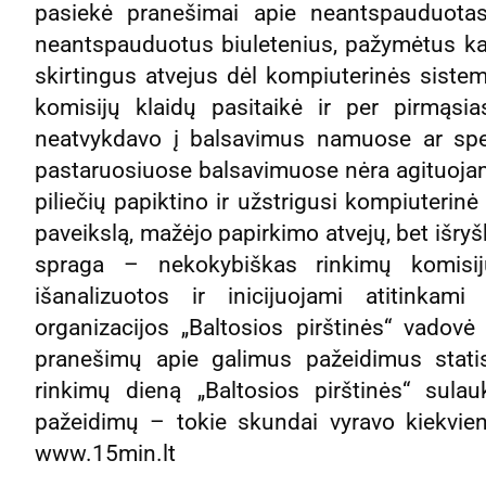
pasiekė pranešimai apie neantspauduotas
neantspauduotus biuletenius, pažymėtus ka
skirtingus atvejus dėl kompiuterinės siste
komisijų klaidų pasitaikė ir per pirmąsi
neatvykdavo į balsavimus namuose ar spec
pastaruosiuose balsavimuose nėra agituoja
piliečių papiktino ir užstrigusi kompiuterinė
paveikslą, mažėjo papirkimo atvejų, bet išryš
spraga – nekokybiškas rinkimų komisij
išanalizuotos ir inicijuojami atitinkam
organizacijos „Baltosios pirštinės“ vadovė
pranešimų apie galimus pažeidimus statis
rinkimų dieną „Baltosios pirštinės“ sulau
pažeidimų – tokie skundai vyravo kiekvien
www.15min.lt