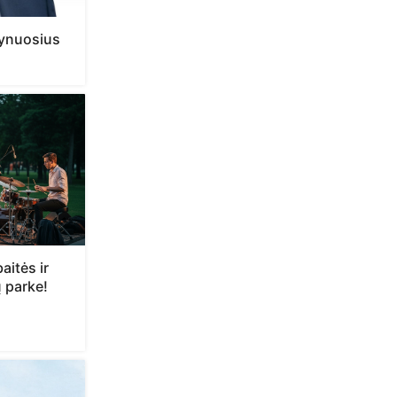
grynuosius
aitės ir
 parke!