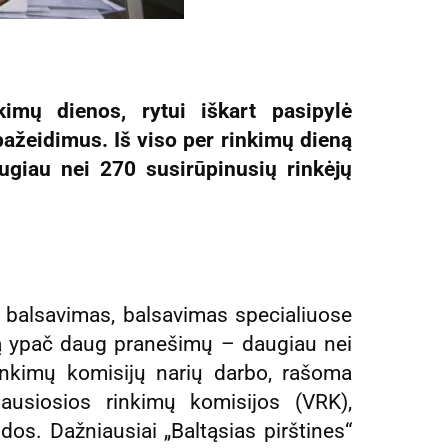
kimų dienos, rytui iškart pasipylė
pažeidimus. Iš viso per rinkimų dieną
augiau nei 270 susirūpinusių rinkėjų
is balsavimas, balsavimas specialiuose
ną ypač daug pranešimų – daugiau nei
inkimų komisijų narių darbo, rašoma
ausiosios rinkimų komisijos (VRK),
dos. Dažniausiai „Baltąsias pirštines“