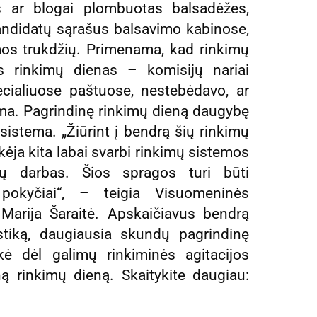
 ar blogai plombuotas balsadėžes,
ndidatų sąrašus balsavimo kabinose,
mos trukdžių. Primenama, kad rinkimų
as rinkimų dienas – komisijų nariai
ialiuose paštuose, nestebėdavo, ar
ma. Pagrindinę rinkimų dieną daugybę
 sistema. „Žiūrint į bendrą šių rinkimų
kėja kita labai svarbi rinkimų sistemos
ų darbas. Šios spragos turi būti
i pokyčiai“, – teigia Visuomeninės
 Marija Šaraitė. Apskaičiavus bendrą
tiką, daugiausia skundų pagrindinę
kė dėl galimų rinkiminės agitacijos
ą rinkimų dieną. Skaitykite daugiau: