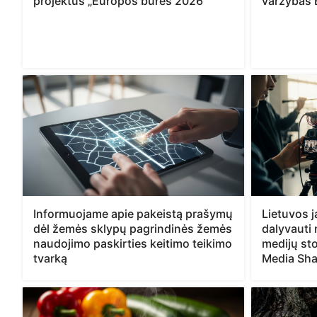
projektus „Europos burės 2026“
varžybas 
Informuojame apie pakeistą prašymų
Lietuvos 
dėl žemės sklypų pagrindinės žemės
dalyvauti
naudojimo paskirties keitimo teikimo
medijų sto
tvarką
Media Sha