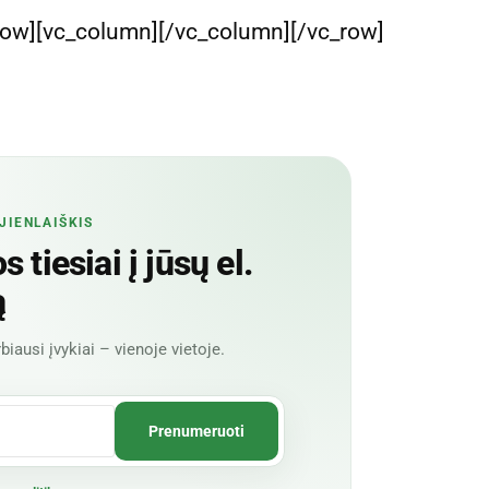
row][vc_column][/vc_column][/vc_row]
JIENLAIŠKIS
 tiesiai į jūsų el.
ą
biausi įvykiai – vienoje vietoje.