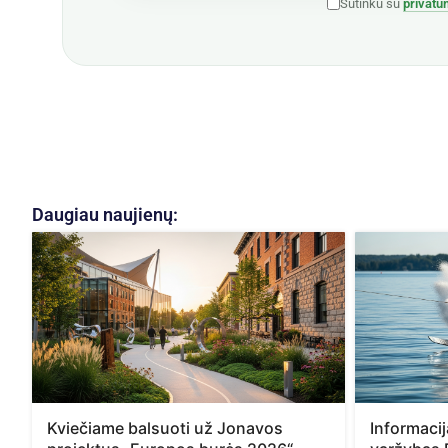
Sutinku su
privatu
Daugiau naujienų:
Kviečiame balsuoti už Jonavos
Informaci