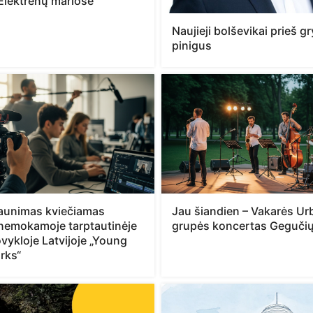
Elektrėnų mariose
Naujieji bolševikai prieš 
pinigus
jaunimas kviečiamas
Jau šiandien – Vakarės Urb
 nemokamoje tarptautinėje
grupės koncertas Gegučių
vykloje Latvijoje „Young
rks“