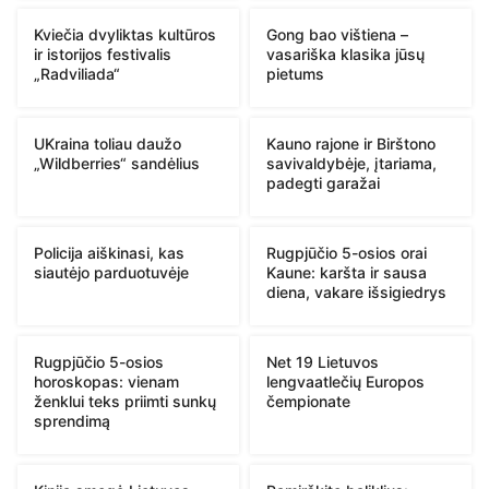
Kviečia dvyliktas kultūros
Gong bao vištiena –
ir istorijos festivalis
vasariška klasika jūsų
„Radviliada“
pietums
UKraina toliau daužo
Kauno rajone ir Birštono
„Wildberries“ sandėlius
savivaldybėje, įtariama,
padegti garažai
Policija aiškinasi, kas
Rugpjūčio 5-osios orai
siautėjo parduotuvėje
Kaune: karšta ir sausa
diena, vakare išsigiedrys
Rugpjūčio 5-osios
Net 19 Lietuvos
horoskopas: vienam
lengvaatlečių Europos
ženklui teks priimti sunkų
čempionate
sprendimą