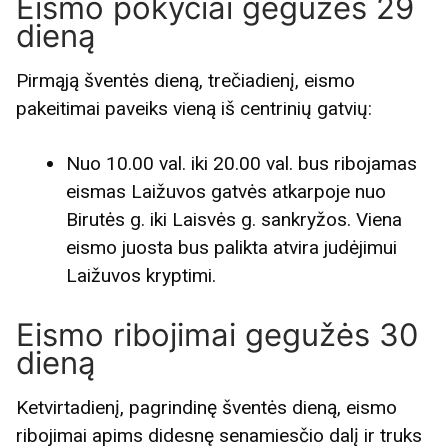
Eismo pokyčiai gegužės 29
dieną
Pirmąją šventės dieną, trečiadienį, eismo
pakeitimai paveiks vieną iš centrinių gatvių:
Nuo 10.00 val. iki 20.00 val. bus ribojamas
eismas Laižuvos gatvės atkarpoje nuo
Birutės g. iki Laisvės g. sankryžos. Viena
eismo juosta bus palikta atvira judėjimui
Laižuvos kryptimi.
Eismo ribojimai gegužės 30
dieną
Ketvirtadienį, pagrindinę šventės dieną, eismo
ribojimai apims didesnę senamiesčio dalį ir truks