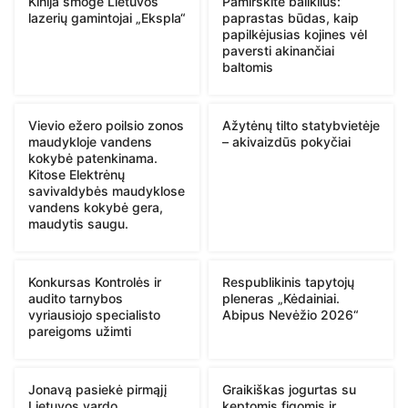
Kinija smogė Lietuvos
Pamirškite baliklius:
lazerių gamintojai „Ekspla“
paprastas būdas, kaip
papilkėjusias kojines vėl
paversti akinančiai
baltomis
Vievio ežero poilsio zonos
Ažytėnų tilto statybvietėje
maudykloje vandens
– akivaizdūs pokyčiai
kokybė patenkinama.
Kitose Elektrėnų
savivaldybės maudyklose
vandens kokybė gera,
maudytis saugu.
Konkursas Kontrolės ir
Respublikinis tapytojų
audito tarnybos
pleneras „Kėdainiai.
vyriausiojo specialisto
Abipus Nevėžio 2026“
pareigoms užimti
Jonavą pasiekė pirmąjį
Graikiškas jogurtas su
Lietuvos vardo
keptomis figomis ir