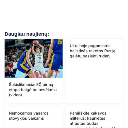
Daugiau naujienų:
Ukrainoje pagamintos
balistinės raketos Rusiją
galėtų pasiekti rudenį
Šešiolikmečiai EČ pirmą
etapą baigė be nesėkmių
(video)
Nemokamos vasaros
Pamirškite kakavos
stovyklos vaikams
miltelius: kaunietės
atrastas būdas