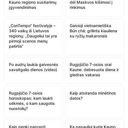
Kauno regiono susitarimų
dėl Maskvos kišimosi į
įgyvendinimas
rinkimus
„ConTempo“ festivalyje –
Gaivioji vietnamietiška
340 vaikų iš Lietuvos
Bún chả: grilinta kiauliena
regionų: „Daugeliui tai yra
su ryžių makaronais
pirmoji scenos menų
patirtis“
Po audrų laukia gaivesnės
Rugpjūčio 7-osios orai
savaitgalio dienos (video)
Kaune: debesuota diena ir
giedras vakaras
Rugpjūčio 7-osios
Kaip atsiranda minėtinos
horoskopas: kam laukti
datos?
sėkmės, o kam saugotis
nuostolių?
Kaip penki paprasti
Ką pasauliui kuria Kauno