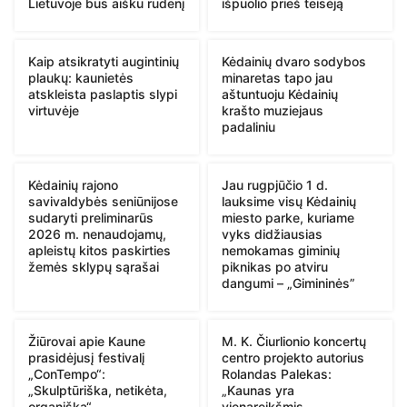
Lietuvoje bus aišku rudenį
išpuolio prieš teisėją
Kaip atsikratyti augintinių
Kėdainių dvaro sodybos
plaukų: kaunietės
minaretas tapo jau
atskleista paslaptis slypi
aštuntuoju Kėdainių
virtuvėje
krašto muziejaus
padaliniu
Kėdainių rajono
Jau rugpjūčio 1 d.
savivaldybės seniūnijose
lauksime visų Kėdainių
sudaryti preliminarūs
miesto parke, kuriame
2026 m. nenaudojamų,
vyks didžiausias
apleistų kitos paskirties
nemokamas giminių
žemės sklypų sąrašai
piknikas po atviru
dangumi – „Gimininės”
Žiūrovai apie Kaune
M. K. Čiurlionio koncertų
prasidėjusį festivalį
centro projekto autorius
„ConTempo“:
Rolandas Palekas:
„Skulptūriška, netikėta,
„Kaunas yra
organiška“
vienareikšmis