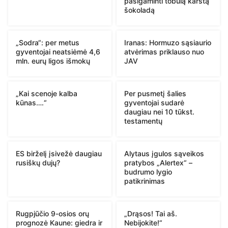
pasigaminti tobulą karštą
šokoladą
„Sodra“: per metus
Iranas: Hormuzo sąsiaurio
gyventojai neatsiėmė 4,6
atvėrimas priklauso nuo
mln. eurų ligos išmokų
JAV
„Kai scenoje kalba
Per pusmetį šalies
kūnas….“
gyventojai sudarė
daugiau nei 10 tūkst.
testamentų
ES birželį įsivežė daugiau
Alytaus įgulos sąveikos
rusiškų dujų?
pratybos „Alertex“ –
budrumo lygio
patikrinimas
Rugpjūčio 9-osios orų
„Drąsos! Tai aš.
prognozė Kaune: giedra ir
Nebijokite!“