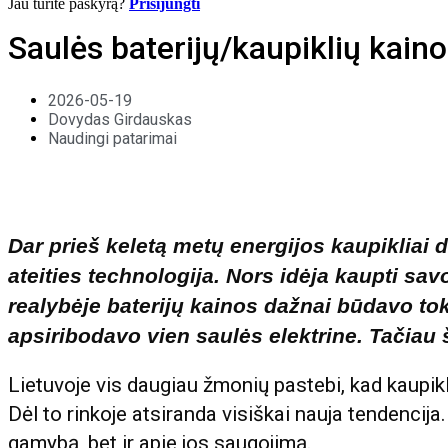
Jau turite paskyrą?
Prisijungti
Saulės baterijų/kaupiklių kaino
2026-05-19
Dovydas Girdauskas
Naudingi patarimai
Dar prieš keletą metų energijos kaupikliai 
ateities technologija. Nors idėja kaupti sa
realybėje baterijų kainos dažnai būdavo t
apsiribodavo vien saulės elektrine. Tačiau š
Lietuvoje vis daugiau žmonių pastebi, kad kaupikl
Dėl to rinkoje atsiranda visiškai nauja tendencija
gamybą, bet ir apie jos saugojimą.