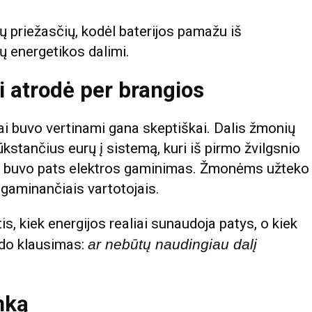
ų priežasčių, kodėl baterijos pamažu iš
ų energetikos dalimi.
i atrodė per brangios
nai buvo vertinami gana skeptiškai. Dalis žmonių
kstančius eurų į sistemą, kuri iš pirmo žvilgsnio
tas buvo pats elektros gaminimas. Žmonėms užteko
i gaminančiais vartotojais.
is, kiek energijos realiai sunaudoja patys, o kiek
rado klausimas:
ar nebūtų naudingiau dalį
inką