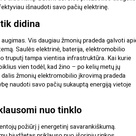
fektyviau išnaudoti savo pačių elektrinę.
tik didina
ių augimas. Vis daugiau žmonių pradeda galvoti api
mą. Saulės elektrinė, baterija, elektromobilio
 truputį tampa vientisa infrastruktūra. Kai kurie
piklius vien todėl, kad žino – po kelių metų jų
ad dalis žmonių elektromobilio įkrovimą pradeda
mybę naudoti savo pačių sukauptą energiją vietoje
klausomi nuo tinklo
ventojų požiūrį į energetinį savarankiškumą.
mų biudžetas priklauso nuo išorinių rinkos