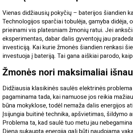
Vienas didžiausių pokyčių – baterijos šiandien k
Technologijos sparčiai tobulėja, gamyba didėja, o
prieinami vis platesniam žmonių ratui. Jei anksči
eksperimentas, dabar dalis gyventojų jau pradeda 
investiciją. Kai kurie žmonės šiandien renkasi ši
investuoja į bateriją. Tai gana aiškiai parodo, kai
Žmonės nori maksimaliai išnau
Didžiausia klasikinės saulės elektrinės problem
pagaminama tada, kai namuose jos reikia mažiaus
būna mokyklose, todėl nemaža dalis energijos ati
Įsijungia buitinė technika, apšvietimas, šildymo 
Problema ta, kad saulė tuo metu jau nebegamina en
Dieną sukaupta energija gali būti naudojama vakar