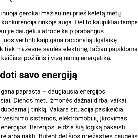
ainuoja gerokai mažiau nei prieš keletą metų.
 konkurencija rinkoje auga. Dėl to kaupikliai tampa
au jie daugeliui atrodė kaip prabangus
juos vertinti kaip gana racionalią ilgalaikę
ek tiek mažesnę saulės elektrinę, tačiau papildoma
p keičiasi požiūris į visą namų energetiką.
doti savo energiją
a gana paprasta – daugiausia energijos
iai. Dienos metu žmonės dažnai dirba, vaikai
duodama į tinklą. Vakare situacija pasikeičia.
ar vėsinimo sistemos, elektromobilių įkrovimas.
ergijos. Baterijos leidžia šią logiką pakeisti.
e arba naktį. Būtent dėl šios priežasties daugelis