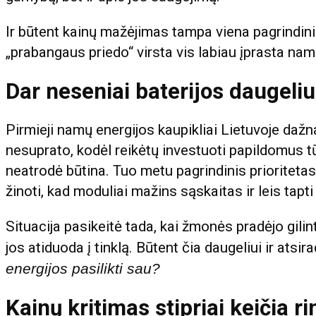
Ir būtent kainų mažėjimas tampa viena pagrindini
„prabangaus priedo“ virsta vis labiau įprasta nam
Dar neseniai baterijos daugeliu
Pirmieji namų energijos kaupikliai Lietuvoje daž
nesuprato, kodėl reikėtų investuoti papildomus tū
neatrodė būtina. Tuo metu pagrindinis priorite
žinoti, kad moduliai mažins sąskaitas ir leis tapt
Situacija pasikeitė tada, kai žmonės pradėjo gilint
jos atiduoda į tinklą. Būtent čia daugeliui ir atsi
energijos pasilikti sau?
Kainų kritimas stipriai keičia r