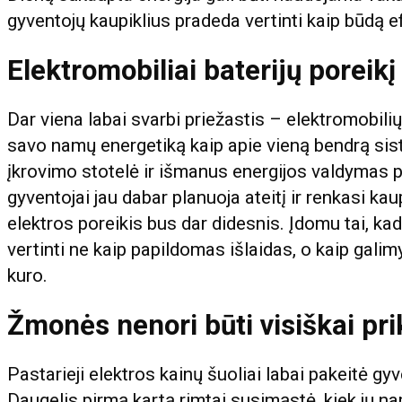
gyventojų kaupiklius pradeda vertinti kaip būdą e
Elektromobiliai baterijų poreikį 
Dar viena labai svarbi priežastis – elektromobil
savo namų energetiką kaip apie vieną bendrą siste
įkrovimo stotelė ir išmanus energijos valdymas po
gyventojai jau dabar planuoja ateitį ir renkasi kau
elektros poreikis bus dar didesnis. Įdomu tai, k
vertinti ne kaip papildomas išlaidas, o kaip gali
kuro.
Žmonės nenori būti visiškai pri
Pastarieji elektros kainų šuoliai labai pakeitė gy
Daugelis pirmą kartą rimtai susimąstė, kiek jų na