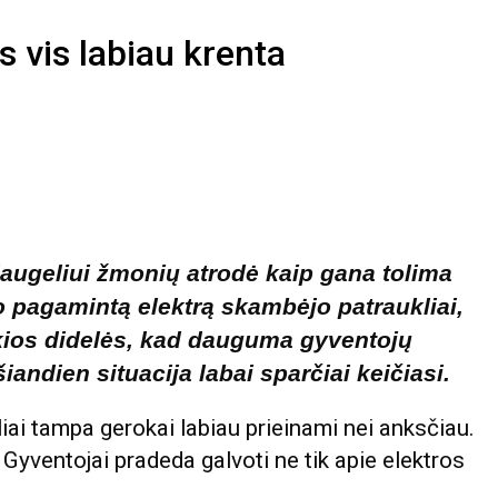
s vis labiau krenta
daugeliui žmonių atrodė kaip gana tolima
vo pagamintą elektrą skambėjo patraukliai,
okios didelės, kad dauguma gyventojų
iandien situacija labai sparčiai keičiasi.
iai tampa gerokai labiau prieinami nei anksčiau.
. Gyventojai pradeda galvoti ne tik apie elektros