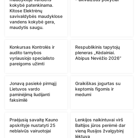
kokybė patenkinama.
Kitose Elektrėnų
savivaldybės maudyklose
vandens kokybė gera,
maudytis saugu.
Konkursas Kontrolės ir
Respublikinis tapytojų
audito tarnybos
pleneras „Kėdainiai.
vyriausiojo specialisto
Abipus Nevėžio 2026“
pareigoms užimti
Jonavą pasiekė pirmąjį
Graikiškas jogurtas su
Lietuvos vardo
keptomis figomis ir
paminėjimą liudijanti
medumi
faksimilė
Praėjusią savaitę Kauno
Lenkijos naikintuvai virš
apskrityje nustatyti 25
Baltijos jūros perėmė dar
neblaivūs vairuotojai
vieną Rusijos žvalgybinį
lėktuvą