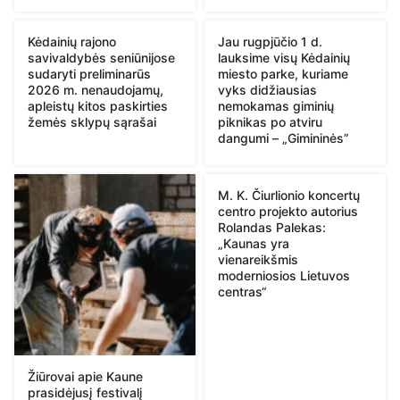
Kėdainių rajono
Jau rugpjūčio 1 d.
savivaldybės seniūnijose
lauksime visų Kėdainių
sudaryti preliminarūs
miesto parke, kuriame
2026 m. nenaudojamų,
vyks didžiausias
apleistų kitos paskirties
nemokamas giminių
žemės sklypų sąrašai
piknikas po atviru
dangumi – „Gimininės”
M. K. Čiurlionio koncertų
centro projekto autorius
Rolandas Palekas:
„Kaunas yra
vienareikšmis
moderniosios Lietuvos
centras“
Žiūrovai apie Kaune
prasidėjusį festivalį