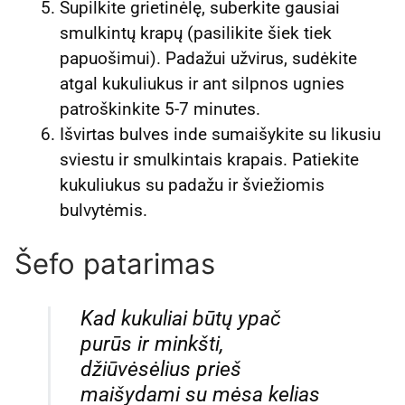
Supilkite grietinėlę, suberkite gausiai
smulkintų krapų (pasilikite šiek tiek
papuošimui). Padažui užvirus, sudėkite
atgal kukuliukus ir ant silpnos ugnies
patroškinkite 5-7 minutes.
Išvirtas bulves inde sumaišykite su likusiu
sviestu ir smulkintais krapais. Patiekite
kukuliukus su padažu ir šviežiomis
bulvytėmis.
Šefo patarimas
Kad kukuliai būtų ypač
purūs ir minkšti,
džiūvėsėlius prieš
maišydami su mėsa kelias