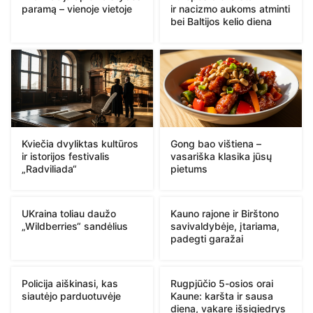
paramą – vienoje vietoje
ir nacizmo aukoms atminti
bei Baltijos kelio diena
Kviečia dvyliktas kultūros
Gong bao vištiena –
ir istorijos festivalis
vasariška klasika jūsų
„Radviliada“
pietums
UKraina toliau daužo
Kauno rajone ir Birštono
„Wildberries“ sandėlius
savivaldybėje, įtariama,
padegti garažai
Policija aiškinasi, kas
Rugpjūčio 5-osios orai
siautėjo parduotuvėje
Kaune: karšta ir sausa
diena, vakare išsigiedrys