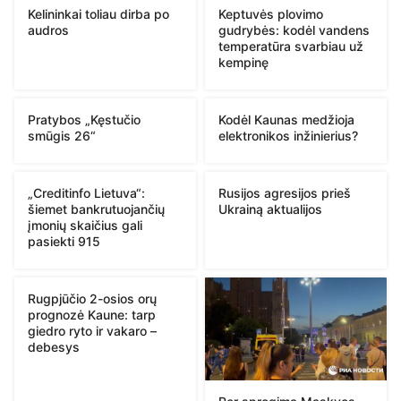
Kelininkai toliau dirba po
Keptuvės plovimo
audros
gudrybės: kodėl vandens
temperatūra svarbiau už
kempinę
Pratybos „Kęstučio
Kodėl Kaunas medžioja
smūgis 26“
elektronikos inžinierius?
„Creditinfo Lietuva“:
Rusijos agresijos prieš
šiemet bankrutuojančių
Ukrainą aktualijos
įmonių skaičius gali
pasiekti 915
Rugpjūčio 2-osios orų
prognozė Kaune: tarp
giedro ryto ir vakaro –
debesys