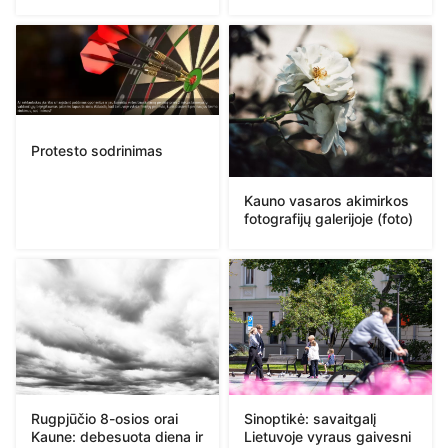
Protesto sodrinimas
Kauno vasaros akimirkos
fotografijų galerijoje (foto)
Rugpjūčio 8-osios orai
Sinoptikė: savaitgalį
Kaune: debesuota diena ir
Lietuvoje vyraus gaivesni