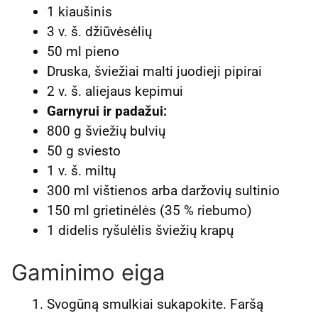
1 kiaušinis
3 v. š. džiūvėsėlių
50 ml pieno
Druska, šviežiai malti juodieji pipirai
2 v. š. aliejaus kepimui
Garnyrui ir padažui:
800 g šviežių bulvių
50 g sviesto
1 v. š. miltų
300 ml vištienos arba daržovių sultinio
150 ml grietinėlės (35 % riebumo)
1 didelis ryšulėlis šviežių krapų
Gaminimo eiga
Svogūną smulkiai sukapokite. Faršą