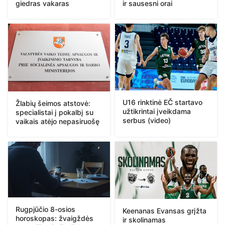
giedras vakaras
ir sausesni orai
U16 rinktinė EČ startavo
Žlabių šeimos atstovė:
užtikrintai įveikdama
specialistai į pokalbį su
serbus (video)
vaikais atėjo nepasiruošę
Rugpjūčio 8-osios
Keenanas Evansas grįžta
horoskopas: žvaigždės
ir skolinamas