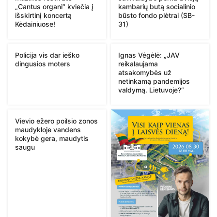
„Cantus organi“ kviečia į
kambarių butą socialinio
išskirtinį koncertą
būsto fondo plėtrai (SB-
Kėdainiuose!
31)
Policija vis dar ieško
Ignas Vėgėlė: „JAV
dingusios moters
reikalaujama
atsakomybės už
netinkamą pandemijos
valdymą. Lietuvoje?“
Vievio ežero poilsio zonos
maudykloje vandens
kokybė gera, maudytis
saugu