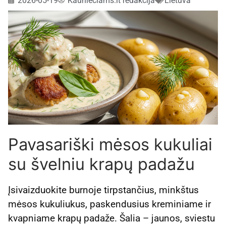
2026-05-19
Kaunieciams.lt redakcija
Lietuva
Pavasariški mėsos kukuliai
su švelniu krapų padažu
Įsivaizduokite burnoje tirpstančius, minkštus
mėsos kukuliukus, paskendusius kreminiame ir
kvapniame krapų padaže. Šalia – jaunos, sviestu