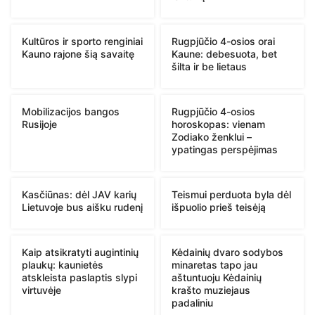
Kultūros ir sporto renginiai
Rugpjūčio 4-osios orai
Kauno rajone šią savaitę
Kaune: debesuota, bet
šilta ir be lietaus
Mobilizacijos bangos
Rugpjūčio 4-osios
Rusijoje
horoskopas: vienam
Zodiako ženklui –
ypatingas perspėjimas
Kasčiūnas: dėl JAV karių
Teismui perduota byla dėl
Lietuvoje bus aišku rudenį
išpuolio prieš teisėją
Kaip atsikratyti augintinių
Kėdainių dvaro sodybos
plaukų: kaunietės
minaretas tapo jau
atskleista paslaptis slypi
aštuntuoju Kėdainių
virtuvėje
krašto muziejaus
padaliniu