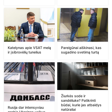
Katelynas apie VSAT melą
Pareigūnai aiškinasi, kas
ir įsibrovėlių tunelius
sugadino svetimą turtą
Žiurkės sode ir
sandėliuke? Patikrinti
būdai, kurie jas atbaidys
Rusija dar intensyviau
natūraliai
grobia Ukrainos vaikus