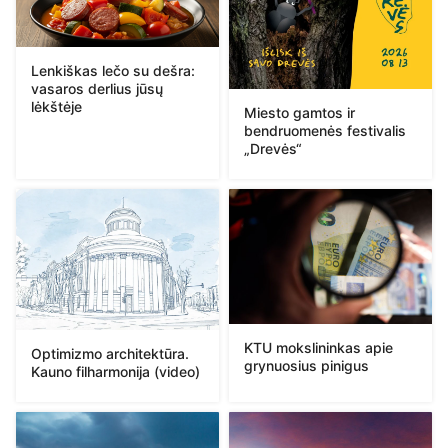
Lenkiškas lečo su dešra:
vasaros derlius jūsų
lėkštėje
Miesto gamtos ir
bendruomenės festivalis
„Drevės“
KTU mokslininkas apie
Optimizmo architektūra.
grynuosius pinigus
Kauno filharmonija (video)