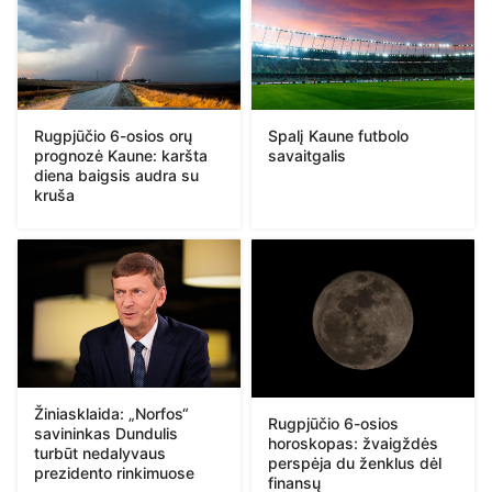
Rugpjūčio 6-osios orų
Spalį Kaune futbolo
prognozė Kaune: karšta
savaitgalis
diena baigsis audra su
kruša
Žiniasklaida: „Norfos“
Rugpjūčio 6-osios
savininkas Dundulis
horoskopas: žvaigždės
turbūt nedalyvaus
perspėja du ženklus dėl
prezidento rinkimuose
finansų