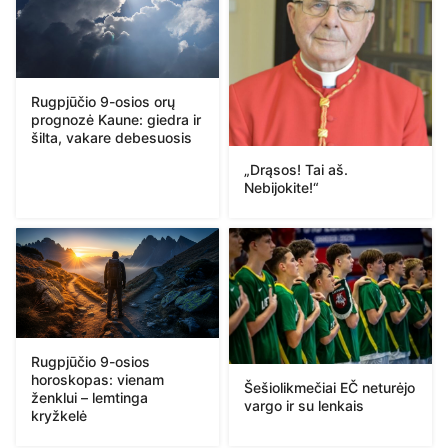
Rugpjūčio 9-osios orų
prognozė Kaune: giedra ir
šilta, vakare debesuosis
„Drąsos! Tai aš.
Nebijokite!“
Rugpjūčio 9-osios
horoskopas: vienam
Šešiolikmečiai EČ neturėjo
ženklui – lemtinga
vargo ir su lenkais
kryžkelė