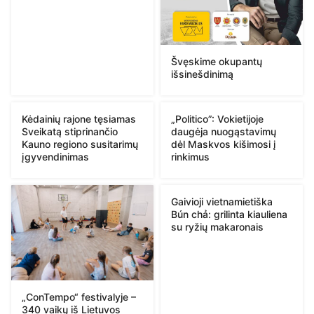
Švęskime okupantų
išsinešdinimą
Kėdainių rajone tęsiamas
„Politico”: Vokietijoje
Sveikatą stiprinančio
daugėja nuogąstavimų
Kauno regiono susitarimų
dėl Maskvos kišimosi į
įgyvendinimas
rinkimus
Gaivioji vietnamietiška
Bún chả: grilinta kiauliena
su ryžių makaronais
„ConTempo“ festivalyje –
340 vaikų iš Lietuvos