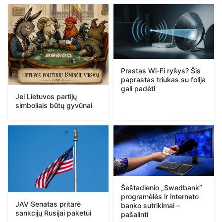
Prastas Wi-Fi ryšys? Šis
paprastas triukas su folija
gali padėti
Jei Lietuvos partijų
simboliais būtų gyvūnai
Šeštadienio „Swedbank“
programėlės ir interneto
JAV Senatas pritarė
banko sutrikimai –
sankcijų Rusijai paketui
pašalinti