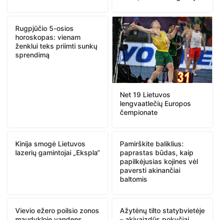
Rugpjūčio 5-osios
horoskopas: vienam
ženklui teks priimti sunkų
sprendimą
Net 19 Lietuvos
lengvaatlečių Europos
čempionate
Kinija smogė Lietuvos
Pamirškite baliklius:
lazerių gamintojai „Ekspla“
paprastas būdas, kaip
papilkėjusias kojines vėl
paversti akinančiai
baltomis
Vievio ežero poilsio zonos
Ažytėnų tilto statybvietėje
maudykloje vandens
– akivaizdūs pokyčiai