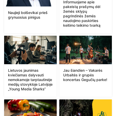
Informuojame apie
pakeistą prašymų dėl
žemės sklypų
Naujieji bolševikai prieš
pagrindinės žemės
grynuosius pinigus
naudojimo paskirties
keitimo teikimo tvarką
Lietuvos jaunimas
Jau šiandien – Vakarės
kviečiamas dalyvauti
Urbaitės ir grupės
nemokamoje tarptautinėje
koncertas Gegučių parke!
medijų stovykloje Latvijoje
„Young Media Sharks“