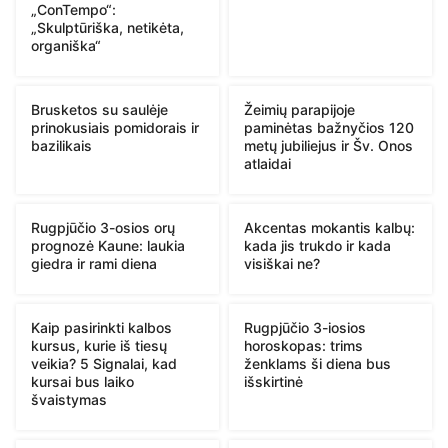
„ConTempo“:
„Skulptūriška, netikėta,
organiška“
Brusketos su saulėje
Žeimių parapijoje
prinokusiais pomidorais ir
paminėtas bažnyčios 120
bazilikais
metų jubiliejus ir Šv. Onos
atlaidai
Rugpjūčio 3-osios orų
Akcentas mokantis kalbų:
prognozė Kaune: laukia
kada jis trukdo ir kada
giedra ir rami diena
visiškai ne?
Kaip pasirinkti kalbos
Rugpjūčio 3-iosios
kursus, kurie iš tiesų
horoskopas: trims
veikia? 5 Signalai, kad
ženklams ši diena bus
kursai bus laiko
išskirtinė
švaistymas