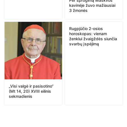
Per sprogimą Maskvos
kavinėje žuvo mažiausiai
3 žmonės
Rugpjūčio 2-osios
horoskopas: vienam
ženklui žvaigždės siunčia
svarbų įspėjimą
„Visi valgė ir pasisotino“
(Mt 14, 20) XVIII eilinis
sekmadienis