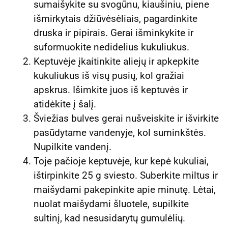
sumaišykite su svogūnu, kiaušiniu, piene
išmirkytais džiūvėsėliais, pagardinkite
druska ir pipirais. Gerai išminkykite ir
suformuokite nedidelius kukuliukus.
Keptuvėje įkaitinkite aliejų ir apkepkite
kukuliukus iš visų pusių, kol gražiai
apskrus. Išimkite juos iš keptuvės ir
atidėkite į šalį.
Šviežias bulves gerai nušveiskite ir išvirkite
pasūdytame vandenyje, kol suminkštės.
Nupilkite vandenį.
Toje pačioje keptuvėje, kur kepė kukuliai,
ištirpinkite 25 g sviesto. Suberkite miltus ir
maišydami pakepinkite apie minutę. Lėtai,
nuolat maišydami šluotele, supilkite
sultinį, kad nesusidarytų gumulėlių.