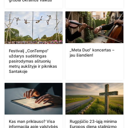
„Meta Duo“ koncertas –
Festivalį „ConTempo“
jau šiandien!
uždarys sudėtingas
pasirodymas aštuonių
metrų aukštyje ir piknikas
Santakoje
Kas man priklauso? Visa
Rugpjūčio 23-iąją minima
informacija apie valstybės
Europos diena stalinizmo