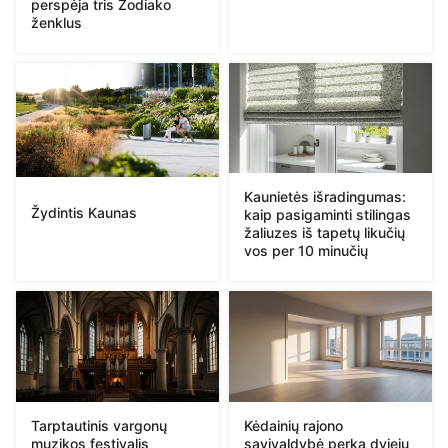
perspėja tris Zodiako
ženklus
Kaunietės išradingumas:
Žydintis Kaunas
kaip pasigaminti stilingas
žaliuzes iš tapetų likučių
vos per 10 minučių
Tarptautinis vargonų
Kėdainių rajono
muzikos festivalis
savivaldybė perka dviejų