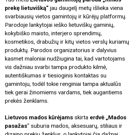
prekę lietuvišką“
jau daugelį metų išlieka viena
svarbiausių vietos gamintojų ir kūrėjų platformų.
Parodoje lankytojai ieško lietuviškų gaminių,
kokybiško maisto, interjero sprendimų,
kosmetikos, drabužių ir kitų vietos verslų kuriamų
produktų. Parodos organizatorius ir dalyvius
kasmet maloniai nudžiugina tai, kad vartotojams
vis dažniau svarbi tampa produkto kilmė,
autentiškumas ir tiesioginis kontaktas su
gamintoju, todėl tokie renginiai tampa aktualūs
tiek gerai žinomiems vardams, tiek augantiems
prekės ženklams.
Lietuvos mados kūrėjams
skirta
erdvė „Mados
pasažas
“ suburia mados, aksesuarų, stiliaus ir
dizaino prekių ženklus, o lankytojai čia dažnai