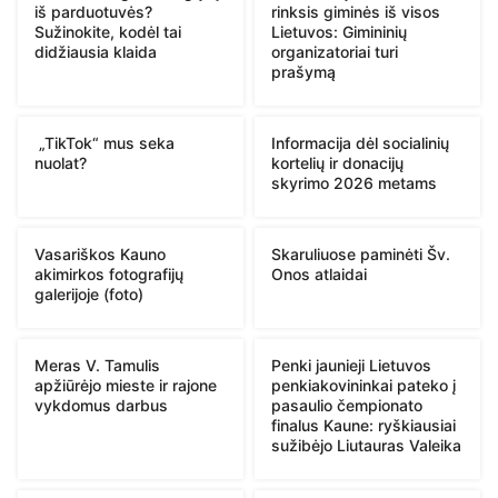
iš parduotuvės?
rinksis giminės iš visos
Sužinokite, kodėl tai
Lietuvos: Gimininių
didžiausia klaida
organizatoriai turi
prašymą
„TikTok“ mus seka
Informacija dėl socialinių
nuolat?
kortelių ir donacijų
skyrimo 2026 metams
Vasariškos Kauno
Skaruliuose paminėti Šv.
akimirkos fotografijų
Onos atlaidai
galerijoje (foto)
Meras V. Tamulis
Penki jaunieji Lietuvos
apžiūrėjo mieste ir rajone
penkiakovininkai pateko į
vykdomus darbus
pasaulio čempionato
finalus Kaune: ryškiausiai
sužibėjo Liutauras Valeika