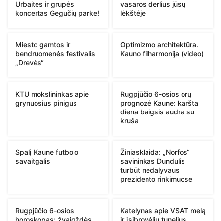
Urbaitės ir grupės
vasaros derlius jūsų
koncertas Gegučių parke!
lėkštėje
Miesto gamtos ir
Optimizmo architektūra.
bendruomenės festivalis
Kauno filharmonija (video)
„Drevės“
KTU mokslininkas apie
Rugpjūčio 6-osios orų
grynuosius pinigus
prognozė Kaune: karšta
diena baigsis audra su
kruša
Spalį Kaune futbolo
Žiniasklaida: „Norfos“
savaitgalis
savininkas Dundulis
turbūt nedalyvaus
prezidento rinkimuose
Rugpjūčio 6-osios
Katelynas apie VSAT melą
horoskopas: žvaigždės
ir įsibrovėlių tunelius