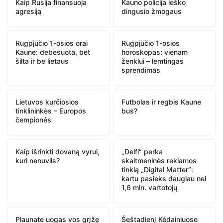
Kaip Rusija finansuoja
Kauno policija ieško
agresiją
dingusio žmogaus
Rugpjūčio 1-osios orai
Rugpjūčio 1-osios
Kaune: debesuota, bet
horoskopas: vienam
šilta ir be lietaus
ženklui – lemtingas
sprendimas
Lietuvos kurčiosios
Futbolas ir regbis Kaune
tinklininkės – Europos
bus?
čempionės
Kaip išrinkti dovaną vyrui,
„Delfi“ perka
kuri nenuvils?
skaitmeninės reklamos
tinklą „Digital Matter“:
kartu pasieks daugiau nei
1,6 mln. vartotojų
Plaunate uogas vos grįžę
Šeštadienį Kėdainiuose