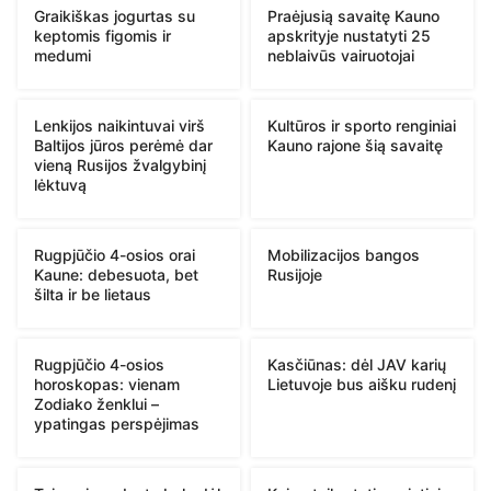
Graikiškas jogurtas su
Praėjusią savaitę Kauno
keptomis figomis ir
apskrityje nustatyti 25
medumi
neblaivūs vairuotojai
Lenkijos naikintuvai virš
Kultūros ir sporto renginiai
Baltijos jūros perėmė dar
Kauno rajone šią savaitę
vieną Rusijos žvalgybinį
lėktuvą
Rugpjūčio 4-osios orai
Mobilizacijos bangos
Kaune: debesuota, bet
Rusijoje
šilta ir be lietaus
Rugpjūčio 4-osios
Kasčiūnas: dėl JAV karių
horoskopas: vienam
Lietuvoje bus aišku rudenį
Zodiako ženklui –
ypatingas perspėjimas