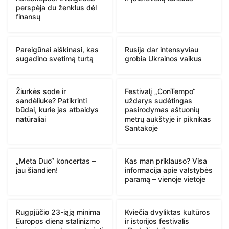
perspėja du ženklus dėl
finansų
Pareigūnai aiškinasi, kas
Rusija dar intensyviau
sugadino svetimą turtą
grobia Ukrainos vaikus
Žiurkės sode ir
Festivalį „ConTempo“
sandėliuke? Patikrinti
uždarys sudėtingas
būdai, kurie jas atbaidys
pasirodymas aštuonių
natūraliai
metrų aukštyje ir piknikas
Santakoje
„Meta Duo“ koncertas –
Kas man priklauso? Visa
jau šiandien!
informacija apie valstybės
paramą – vienoje vietoje
Rugpjūčio 23-iąją minima
Kviečia dvyliktas kultūros
Europos diena stalinizmo
ir istorijos festivalis