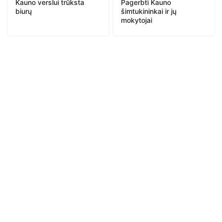
Kauno verslui trūksta
Pagerbti Kauno
biurų
šimtukininkai ir jų
mokytojai