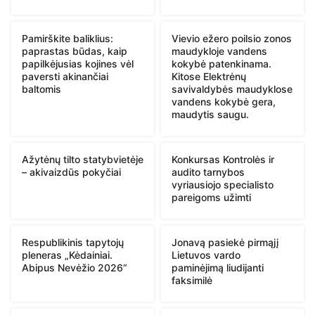
Pamirškite baliklius:
Vievio ežero poilsio zonos
paprastas būdas, kaip
maudykloje vandens
papilkėjusias kojines vėl
kokybė patenkinama.
paversti akinančiai
Kitose Elektrėnų
baltomis
savivaldybės maudyklose
vandens kokybė gera,
maudytis saugu.
Ažytėnų tilto statybvietėje
Konkursas Kontrolės ir
– akivaizdūs pokyčiai
audito tarnybos
vyriausiojo specialisto
pareigoms užimti
Respublikinis tapytojų
Jonavą pasiekė pirmąjį
pleneras „Kėdainiai.
Lietuvos vardo
Abipus Nevėžio 2026“
paminėjimą liudijanti
faksimilė