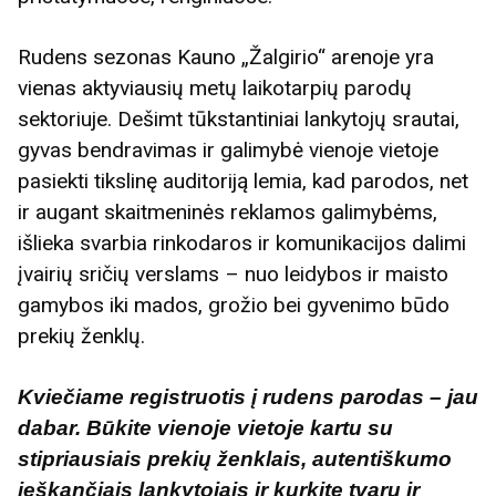
Rudens sezonas Kauno „Žalgirio“ arenoje yra
vienas aktyviausių metų laikotarpių parodų
sektoriuje. Dešimt tūkstantiniai lankytojų srautai,
gyvas bendravimas ir galimybė vienoje vietoje
pasiekti tikslinę auditoriją lemia, kad parodos, net
ir augant skaitmeninės reklamos galimybėms,
išlieka svarbia rinkodaros ir komunikacijos dalimi
įvairių sričių verslams – nuo leidybos ir maisto
gamybos iki mados, grožio bei gyvenimo būdo
prekių ženklų.
Kviečiame registruotis į rudens parodas – jau
dabar. Būkite vienoje vietoje kartu su
stipriausiais prekių ženklais, autentiškumo
ieškančiais lankytojais ir kurkite tvarų ir