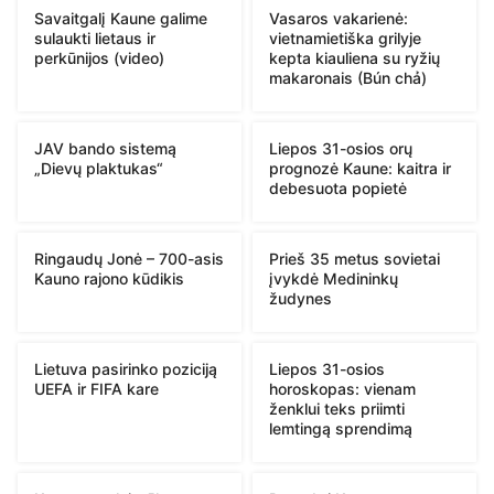
Savaitgalį Kaune galime
Vasaros vakarienė:
sulaukti lietaus ir
vietnamietiška grilyje
perkūnijos (video)
kepta kiauliena su ryžių
makaronais (Bún chả)
JAV bando sistemą
Liepos 31-osios orų
„Dievų plaktukas“
prognozė Kaune: kaitra ir
debesuota popietė
Ringaudų Jonė – 700-asis
Prieš 35 metus sovietai
Kauno rajono kūdikis
įvykdė Medininkų
žudynes
Lietuva pasirinko poziciją
Liepos 31-osios
UEFA ir FIFA kare
horoskopas: vienam
ženklui teks priimti
lemtingą sprendimą