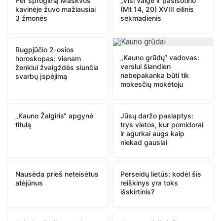
Per sprogimą Maskvos
„Visi valgė ir pasisotino“
kavinėje žuvo mažiausiai
(Mt 14, 20) XVIII eilinis
3 žmonės
sekmadienis
Rugpjūčio 2-osios
„Kauno grūdų“ vadovas:
horoskopas: vienam
verslui šiandien
ženklui žvaigždės siunčia
nebepakanka būti tik
svarbų įspėjimą
mokesčių mokėtoju
„Kauno Žalgiris“ apgynė
Jūsų daržo paslaptys:
titulą
trys vietos, kur pomidorai
ir agurkai augs kaip
niekad gausiai
Nausėda prieš neteisėtus
Perseidų lietūs: kodėl šis
atėjūnus
reiškinys yra toks
išskirtinis?