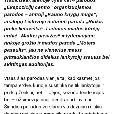
Tradiciškai, arenoje vyks net 4 parodos
„Ekspozicijų centro“ organizuojamos
parodos – antroji „Kauno knygų mugė“,
analogų Lietuvoje neturinti paroda „Rinkis
prekę lietuvišką“, Lietuvos mados kūrėjų
erdvė „Mados pasažas“ ir lyderiaujanti
rinkoje grožio ir mados paroda „Moters
pasaulis“, jau ne vienerius metus
pritraukiančios didelius lankytojų srautus bei
skirtingas auditorijas.
Visas šias parodas vienija tai, kad kasmet jos
tampa erdve, kurioje susitinka ne tik lankytojai ir
prekių ženklai, bet ir idėjos, sezono tendencijos
bei – užsimezga nauji bendradarbiavimai.
Šiandien parodos verslams vis dažniau reiškia
daugiau nei vien trumpalaikį produktų pristatymą