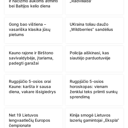
ir nacizmo aukoms atminti
„Radviliada“
bei Baltijos kelio diena
Gong bao vištiena –
UKraina toliau daužo
vasariška klasika jūsų
„Wildberries“ sandėlius
pietums
Kauno rajone ir Birštono
Policija aiškinasi, kas
savivaldybėje, įtariama,
siautėjo parduotuvėje
padegti garažai
Rugpjūčio 5-osios orai
Rugpjūčio 5-osios
Kaune: karšta ir sausa
horoskopas: vienam
diena, vakare išsigiedrys
ženklui teks priimti sunkų
sprendimą
Net 19 Lietuvos
Kinija smogė Lietuvos
lengvaatlečių Europos
lazerių gamintojai „Ekspla“
čempionate