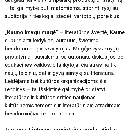
– tai galimybė būti matomiems, stiprinti ryšį su
auditorija ir tiesiogiai stebėti vartotojų poreikius.
„Kauno knygų mugė“
– literatūros šventė, Kaune
subursianti leidyklas, autorius, švietimo
bendruomenę ir skaitytojus. Mugėje vyks knygų
pristatymai, susitikimai su autoriais, diskusijos bei
edukacinės veiklos, o lankytojai čia atras ne tik
naujų leidinių, bet ir gyvą santykį su literatūra.
Leidėjams bei kultūros organizacijoms šis
renginys – tai išskirtinė galimybė pristatyti
literatūros ir kultūros srities naujienas
kultūrinėmis temomis ir literatūriniais atradimais
besidominčiai bendruomenei.
Tuo metu
Lietuvos gamintojų paroda
„Rinkis