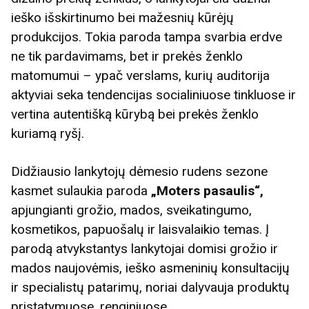
ieško išskirtinumo bei mažesnių kūrėjų
produkcijos. Tokia paroda tampa svarbia erdve
ne tik pardavimams, bet ir prekės ženklo
matomumui – ypač verslams, kurių auditorija
aktyviai seka tendencijas socialiniuose tinkluose ir
vertina autentišką kūrybą bei prekės ženklo
kuriamą ryšį.
Didžiausio lankytojų dėmesio rudens sezone
kasmet sulaukia paroda
„Moters pasaulis“,
apjungianti grožio, mados, sveikatingumo,
kosmetikos, papuošalų ir laisvalaikio temas. Į
parodą atvykstantys lankytojai domisi grožio ir
mados naujovėmis, ieško asmeninių konsultacijų
ir specialistų patarimų, noriai dalyvauja produktų
pristatymuose, renginiuose.