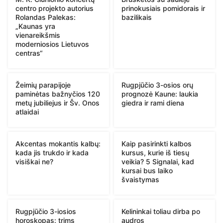
centro projekto autorius
prinokusiais pomidorais ir
Rolandas Palekas:
bazilikais
„Kaunas yra
vienareikšmis
moderniosios Lietuvos
centras“
Žeimių parapijoje
Rugpjūčio 3-osios orų
paminėtas bažnyčios 120
prognozė Kaune: laukia
metų jubiliejus ir Šv. Onos
giedra ir rami diena
atlaidai
Akcentas mokantis kalbų:
Kaip pasirinkti kalbos
kada jis trukdo ir kada
kursus, kurie iš tiesų
visiškai ne?
veikia? 5 Signalai, kad
kursai bus laiko
švaistymas
Rugpjūčio 3-iosios
Kelininkai toliau dirba po
horoskopas: trims
audros