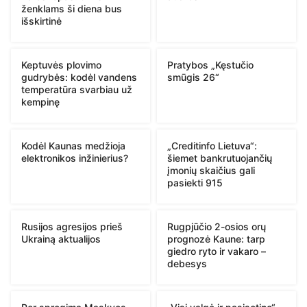
ženklams ši diena bus
išskirtinė
Keptuvės plovimo
Pratybos „Kęstučio
gudrybės: kodėl vandens
smūgis 26“
temperatūra svarbiau už
kempinę
Kodėl Kaunas medžioja
„Creditinfo Lietuva“:
elektronikos inžinierius?
šiemet bankrutuojančių
įmonių skaičius gali
pasiekti 915
Rusijos agresijos prieš
Rugpjūčio 2-osios orų
Ukrainą aktualijos
prognozė Kaune: tarp
giedro ryto ir vakaro –
debesys