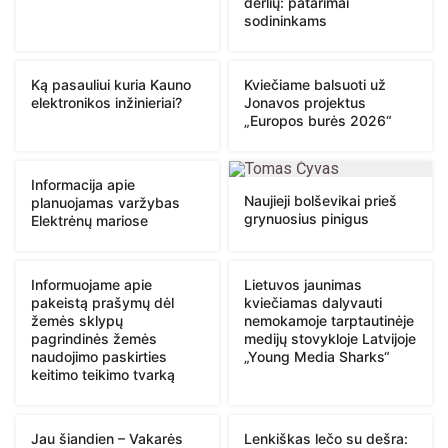
derlių: patarimai
sodininkams
Ką pasauliui kuria Kauno
Kviečiame balsuoti už
elektronikos inžinieriai?
Jonavos projektus
„Europos burės 2026“
Informacija apie
Naujieji bolševikai prieš
planuojamas varžybas
grynuosius pinigus
Elektrėnų mariose
Informuojame apie
Lietuvos jaunimas
pakeistą prašymų dėl
kviečiamas dalyvauti
žemės sklypų
nemokamoje tarptautinėje
pagrindinės žemės
medijų stovykloje Latvijoje
naudojimo paskirties
„Young Media Sharks“
keitimo teikimo tvarką
Jau šiandien – Vakarės
Lenkiškas lečo su dešra: