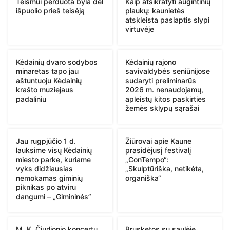
Teismui perduota byla dėl
Kaip atsikratyti augintinių
išpuolio prieš teisėją
plaukų: kaunietės
atskleista paslaptis slypi
virtuvėje
Kėdainių dvaro sodybos
Kėdainių rajono
minaretas tapo jau
savivaldybės seniūnijose
aštuntuoju Kėdainių
sudaryti preliminarūs
krašto muziejaus
2026 m. nenaudojamų,
padaliniu
apleistų kitos paskirties
žemės sklypų sąrašai
Jau rugpjūčio 1 d.
Žiūrovai apie Kaune
lauksime visų Kėdainių
prasidėjusį festivalį
miesto parke, kuriame
„ConTempo“:
vyks didžiausias
„Skulptūriška, netikėta,
nemokamas giminių
organiška“
piknikas po atviru
dangumi – „Gimininės”
M. K. Čiurlionio koncertų
Brusketos su saulėje