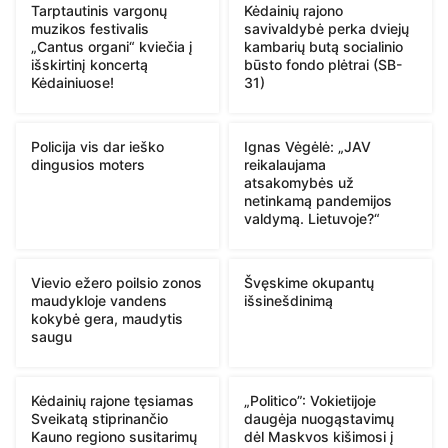
Tarptautinis vargonų
Kėdainių rajono
muzikos festivalis
savivaldybė perka dviejų
„Cantus organi“ kviečia į
kambarių butą socialinio
išskirtinį koncertą
būsto fondo plėtrai (SB-
Kėdainiuose!
31)
Policija vis dar ieško
Ignas Vėgėlė: „JAV
dingusios moters
reikalaujama
atsakomybės už
netinkamą pandemijos
valdymą. Lietuvoje?“
Vievio ežero poilsio zonos
Švęskime okupantų
maudykloje vandens
išsinešdinimą
kokybė gera, maudytis
saugu
Kėdainių rajone tęsiamas
„Politico”: Vokietijoje
Sveikatą stiprinančio
daugėja nuogąstavimų
Kauno regiono susitarimų
dėl Maskvos kišimosi į