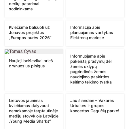
derlių: patarimai
sodininkams
Kviečiame balsuoti už
Informacija apie
Jonavos projektus
planuojamas varžybas
„Europos burės 2026“
Elektrėnų mariose
Informuojame apie
Naujieji bolševikai prieš
pakeistą prašymų dėl
grynuosius pinigus
žemės sklypų
pagrindinės žemės
naudojimo paskirties
keitimo teikimo tvarką
Lietuvos jaunimas
Jau šiandien – Vakarės
kviečiamas dalyvauti
Urbaitės ir grupės
nemokamoje tarptautinėje
koncertas Gegučių parke!
medijų stovykloje Latvijoje
„Young Media Sharks“