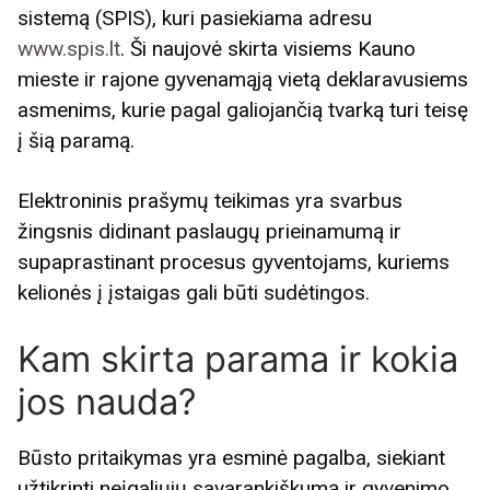
sistemą (SPIS), kuri pasiekiama adresu
www.spis.lt
. Ši naujovė skirta visiems Kauno
mieste ir rajone gyvenamąją vietą deklaravusiems
asmenims, kurie pagal galiojančią tvarką turi teisę
į šią paramą.
Elektroninis prašymų teikimas yra svarbus
žingsnis didinant paslaugų prieinamumą ir
supaprastinant procesus gyventojams, kuriems
kelionės į įstaigas gali būti sudėtingos.
Kam skirta parama ir kokia
jos nauda?
Būsto pritaikymas yra esminė pagalba, siekiant
užtikrinti neįgaliųjų savarankiškumą ir gyvenimo