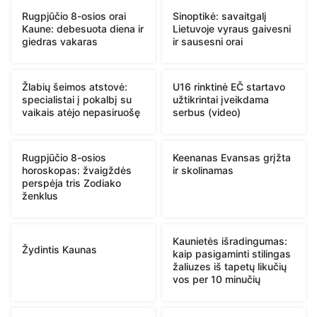
Rugpjūčio 8-osios orai
Sinoptikė: savaitgalį
Kaune: debesuota diena ir
Lietuvoje vyraus gaivesni
giedras vakaras
ir sausesni orai
Žlabių šeimos atstovė:
U16 rinktinė EČ startavo
specialistai į pokalbį su
užtikrintai įveikdama
vaikais atėjo nepasiruošę
serbus (video)
Rugpjūčio 8-osios
Keenanas Evansas grįžta
horoskopas: žvaigždės
ir skolinamas
perspėja tris Zodiako
ženklus
Kaunietės išradingumas:
Žydintis Kaunas
kaip pasigaminti stilingas
žaliuzes iš tapetų likučių
vos per 10 minučių