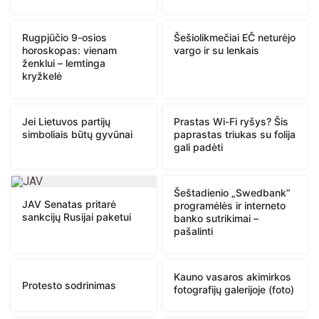
Rugpjūčio 9-osios
Šešiolikmečiai EČ neturėjo
horoskopas: vienam
vargo ir su lenkais
ženklui – lemtinga
kryžkelė
Jei Lietuvos partijų
Prastas Wi-Fi ryšys? Šis
simboliais būtų gyvūnai
paprastas triukas su folija
gali padėti
Šeštadienio „Swedbank“
JAV Senatas pritarė
programėlės ir interneto
sankcijų Rusijai paketui
banko sutrikimai –
pašalinti
Kauno vasaros akimirkos
Protesto sodrinimas
fotografijų galerijoje (foto)