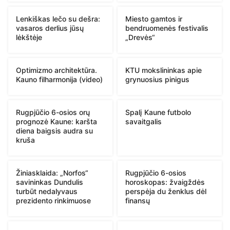
Lenkiškas lečo su dešra:
Miesto gamtos ir
vasaros derlius jūsų
bendruomenės festivalis
lėkštėje
„Drevės“
Optimizmo architektūra.
KTU mokslininkas apie
Kauno filharmonija (video)
grynuosius pinigus
Rugpjūčio 6-osios orų
Spalį Kaune futbolo
prognozė Kaune: karšta
savaitgalis
diena baigsis audra su
kruša
Žiniasklaida: „Norfos“
Rugpjūčio 6-osios
savininkas Dundulis
horoskopas: žvaigždės
turbūt nedalyvaus
perspėja du ženklus dėl
prezidento rinkimuose
finansų