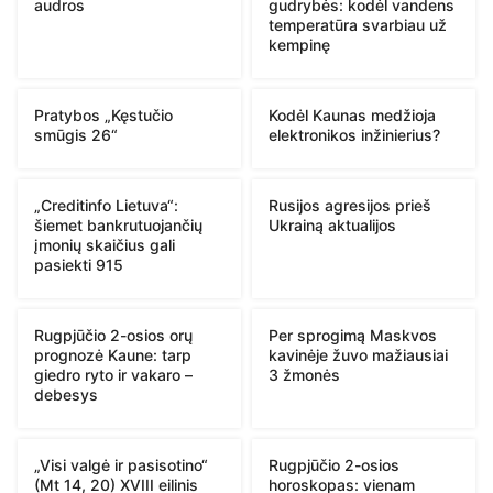
audros
gudrybės: kodėl vandens
temperatūra svarbiau už
kempinę
Pratybos „Kęstučio
Kodėl Kaunas medžioja
smūgis 26“
elektronikos inžinierius?
„Creditinfo Lietuva“:
Rusijos agresijos prieš
šiemet bankrutuojančių
Ukrainą aktualijos
įmonių skaičius gali
pasiekti 915
Rugpjūčio 2-osios orų
Per sprogimą Maskvos
prognozė Kaune: tarp
kavinėje žuvo mažiausiai
giedro ryto ir vakaro –
3 žmonės
debesys
„Visi valgė ir pasisotino“
Rugpjūčio 2-osios
(Mt 14, 20) XVIII eilinis
horoskopas: vienam