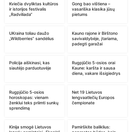
Kviečia dvyliktas kultūros
Gong bao vištiena –
ir istorijos festivalis
vasariška klasika jūsų
„Radviliada“
pietums
UKraina toliau daužo
Kauno rajone ir Birštono
„Wildberries“ sandėlius
savivaldybėje, įtariama,
padegti garažai
Policija aiškinasi, kas
Rugpjūčio 5-osios orai
siautėjo parduotuvėje
Kaune: karšta ir sausa
diena, vakare išsigiedrys
Rugpjūčio 5-osios
Net 19 Lietuvos
horoskopas: vienam
lengvaatlečių Europos
ženklui teks priimti sunkų
čempionate
sprendimą
Kinija smogė Lietuvos
Pamirškite baliklius: