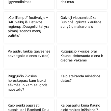
įgyvendinimas
rinkimus
„ConTempo“ festivalyje –
Gaivioji vietnamietiška
340 vaikų iš Lietuvos
Bún chả: grilinta kiauliena
regionų: „Daugeliui tai yra
su ryžių makaronais
pirmoji scenos menų
patirtis“
Po audrų laukia gaivesnės
Rugpjūčio 7-osios orai
savaitgalio dienos (video)
Kaune: debesuota diena ir
giedras vakaras
Rugpjūčio 7-osios
Kaip atsiranda minėtinos
horoskopas: kam laukti
datos?
sėkmės, o kam saugotis
nuostolių?
Kaip penki paprasti
Ką pasauliui kuria Kauno
augalai gali išgelbėti jūsų
elektronikos inžinieriai?