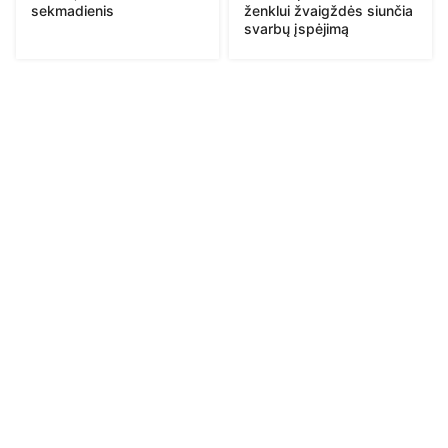
sekmadienis
ženklui žvaigždės siunčia
svarbų įspėjimą