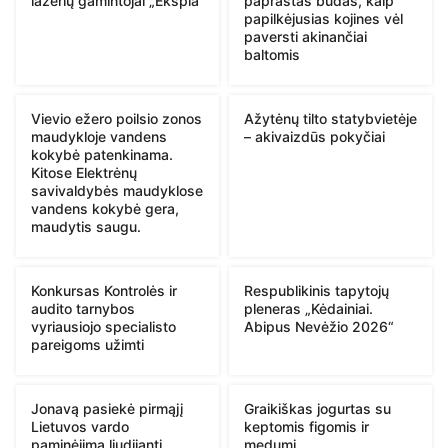
lazerių gamintojai „Ekspla“
paprastas būdas, kaip
papilkėjusias kojines vėl
paversti akinančiai
baltomis
Vievio ežero poilsio zonos
Ažytėnų tilto statybvietėje
maudykloje vandens
– akivaizdūs pokyčiai
kokybė patenkinama.
Kitose Elektrėnų
savivaldybės maudyklose
vandens kokybė gera,
maudytis saugu.
Konkursas Kontrolės ir
Respublikinis tapytojų
audito tarnybos
pleneras „Kėdainiai.
vyriausiojo specialisto
Abipus Nevėžio 2026“
pareigoms užimti
Jonavą pasiekė pirmąjį
Graikiškas jogurtas su
Lietuvos vardo
keptomis figomis ir
paminėjimą liudijanti
medumi