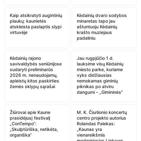
Kaip atsikratyti augintinių
Kėdainių dvaro sodybos
plaukų: kaunietės
minaretas tapo jau
atskleista paslaptis slypi
aštuntuoju Kėdainių
virtuvėje
krašto muziejaus
padaliniu
Kėdainių rajono
Jau rugpjūčio 1 d.
savivaldybės seniūnijose
lauksime visų Kėdainių
sudaryti preliminarūs
miesto parke, kuriame
2026 m. nenaudojamų,
vyks didžiausias
apleistų kitos paskirties
nemokamas giminių
žemės sklypų sąrašai
piknikas po atviru
dangumi – „Gimininės”
Žiūrovai apie Kaune
M. K. Čiurlionio koncertų
prasidėjusį festivalį
centro projekto autorius
„ConTempo“:
Rolandas Palekas:
„Skulptūriška, netikėta,
„Kaunas yra
organiška“
vienareikšmis
moderniosios Lietuvos