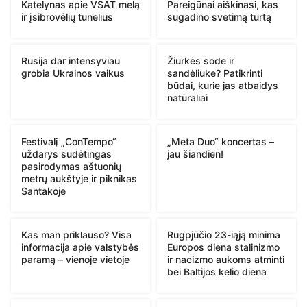
Katelynas apie VSAT melą
Pareigūnai aiškinasi, kas
ir įsibrovėlių tunelius
sugadino svetimą turtą
Rusija dar intensyviau
Žiurkės sode ir
grobia Ukrainos vaikus
sandėliuke? Patikrinti
būdai, kurie jas atbaidys
natūraliai
Festivalį „ConTempo“
„Meta Duo“ koncertas –
uždarys sudėtingas
jau šiandien!
pasirodymas aštuonių
metrų aukštyje ir piknikas
Santakoje
Kas man priklauso? Visa
Rugpjūčio 23-iąją minima
informacija apie valstybės
Europos diena stalinizmo
paramą – vienoje vietoje
ir nacizmo aukoms atminti
bei Baltijos kelio diena