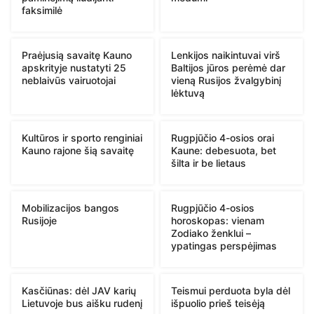
faksimilė
Praėjusią savaitę Kauno
Lenkijos naikintuvai virš
apskrityje nustatyti 25
Baltijos jūros perėmė dar
neblaivūs vairuotojai
vieną Rusijos žvalgybinį
lėktuvą
Kultūros ir sporto renginiai
Rugpjūčio 4-osios orai
Kauno rajone šią savaitę
Kaune: debesuota, bet
šilta ir be lietaus
Mobilizacijos bangos
Rugpjūčio 4-osios
Rusijoje
horoskopas: vienam
Zodiako ženklui –
ypatingas perspėjimas
Kasčiūnas: dėl JAV karių
Teismui perduota byla dėl
Lietuvoje bus aišku rudenį
išpuolio prieš teisėją