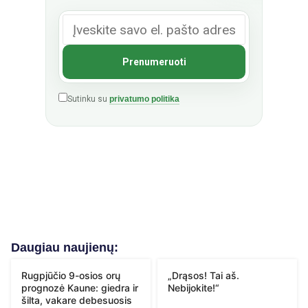
Sutinku su
privatumo politika
Daugiau naujienų:
Rugpjūčio 9-osios orų
„Drąsos! Tai aš.
prognozė Kaune: giedra ir
Nebijokite!“
šilta, vakare debesuosis