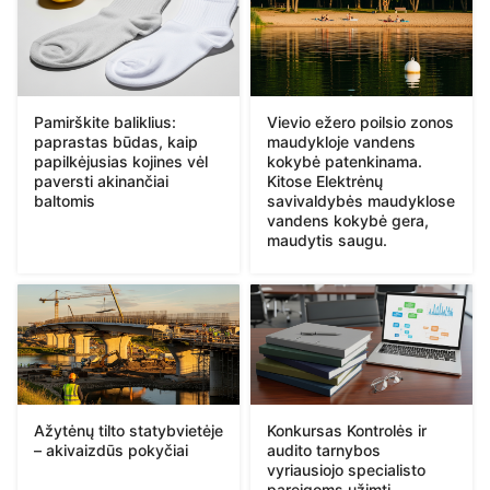
Pamirškite baliklius:
Vievio ežero poilsio zonos
paprastas būdas, kaip
maudykloje vandens
papilkėjusias kojines vėl
kokybė patenkinama.
paversti akinančiai
Kitose Elektrėnų
baltomis
savivaldybės maudyklose
vandens kokybė gera,
maudytis saugu.
Ažytėnų tilto statybvietėje
Konkursas Kontrolės ir
– akivaizdūs pokyčiai
audito tarnybos
vyriausiojo specialisto
pareigoms užimti