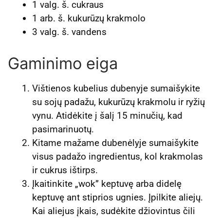
1 valg. š. cukraus
1 arb. š. kukurūzų krakmolo
3 valg. š. vandens
Gaminimo eiga
Vištienos kubelius dubenyje sumaišykite
su sojų padažu, kukurūzų krakmolu ir ryžių
vynu. Atidėkite į šalį 15 minučių, kad
pasimarinuotų.
Kitame mažame dubenėlyje sumaišykite
visus padažo ingredientus, kol krakmolas
ir cukrus ištirps.
Įkaitinkite „wok” keptuvę arba didelę
keptuvę ant stiprios ugnies. Įpilkite aliejų.
Kai aliejus įkais, sudėkite džiovintus čili