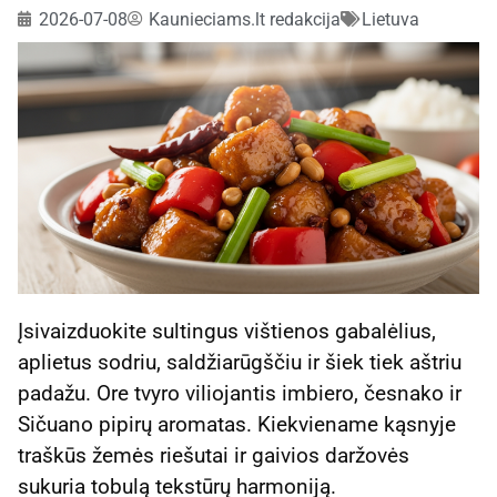
2026-07-08
Kaunieciams.lt redakcija
Lietuva
Įsivaizduokite sultingus vištienos gabalėlius,
aplietus sodriu, saldžiarūgščiu ir šiek tiek aštriu
padažu. Ore tvyro viliojantis imbiero, česnako ir
Sičuano pipirų aromatas. Kiekviename kąsnyje
traškūs žemės riešutai ir gaivios daržovės
sukuria tobulą tekstūrų harmoniją.