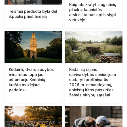
Kaip atsikratyti augintinių
plaukų: kaunietės
Teismui perduota byla dėl
atskleista paslaptis slypi
išpuolio prieš teisėją
virtuvėje
Kėdainių dvaro sodybos
Kėdainių rajono
minaretas tapo jau
savivaldybės seniūnijose
aštuntuoju Kėdainių
sudaryti preliminarūs
krašto muziejaus
2026 m. nenaudojamų,
padaliniu
apleistų kitos paskirties
žemės sklypų sąrašai