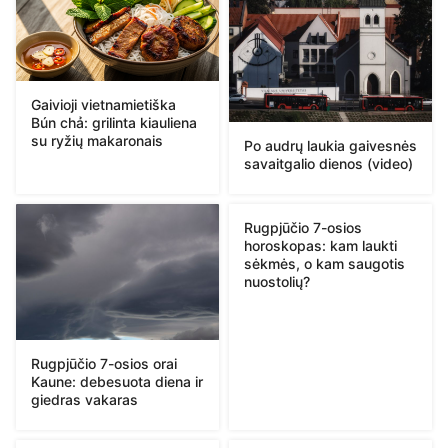
Gaivioji vietnamietiška
Bún chả: grilinta kiauliena
su ryžių makaronais
Po audrų laukia gaivesnės
savaitgalio dienos (video)
Rugpjūčio 7-osios
horoskopas: kam laukti
sėkmės, o kam saugotis
nuostolių?
Rugpjūčio 7-osios orai
Kaune: debesuota diena ir
giedras vakaras