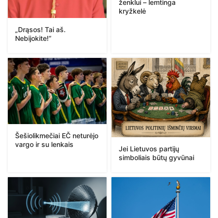
ženklui – lemtinga
kryžkelė
„Drąsos! Tai aš.
Nebijokite!“
Šešiolikmečiai EČ neturėjo
vargo ir su lenkais
Jei Lietuvos partijų
simboliais būtų gyvūnai