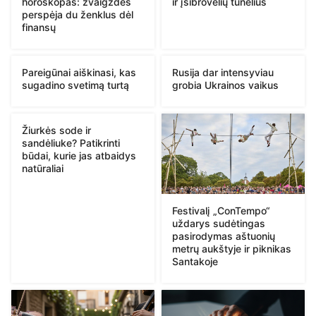
horoskopas: žvaigždės
ir įsibrovėlių tunelius
perspėja du ženklus dėl
finansų
Pareigūnai aiškinasi, kas
Rusija dar intensyviau
sugadino svetimą turtą
grobia Ukrainos vaikus
Žiurkės sode ir
sandėliuke? Patikrinti
būdai, kurie jas atbaidys
natūraliai
Festivalį „ConTempo“
uždarys sudėtingas
pasirodymas aštuonių
metrų aukštyje ir piknikas
Santakoje