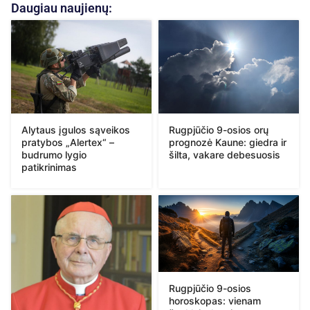
Daugiau naujienų:
Alytaus įgulos sąveikos
Rugpjūčio 9-osios orų
pratybos „Alertex“ –
prognozė Kaune: giedra ir
budrumo lygio
šilta, vakare debesuosis
patikrinimas
Rugpjūčio 9-osios
horoskopas: vienam