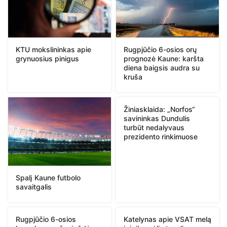
KTU mokslininkas apie
Rugpjūčio 6-osios orų
grynuosius pinigus
prognozė Kaune: karšta
diena baigsis audra su
kruša
Žiniasklaida: „Norfos“
savininkas Dundulis
turbūt nedalyvaus
prezidento rinkimuose
Spalį Kaune futbolo
savaitgalis
Rugpjūčio 6-osios
Katelynas apie VSAT melą