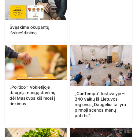
Švęskime okupantų
išsinešdinimą
„Politico”: Vokietijoje
daugėja nuogąstavimų
„ConTempo“ festivalyje –
dėl Maskvos kišimosi į
340 vaikų iš Lietuvos
rinkimus
regionų: „Daugeliui tai yra
pirmoji scenos menų
patirtis“