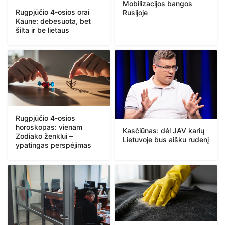
Mobilizacijos bangos
Rugpjūčio 4-osios orai
Rusijoje
Kaune: debesuota, bet
šilta ir be lietaus
Rugpjūčio 4-osios
horoskopas: vienam
Kasčiūnas: dėl JAV karių
Zodiako ženklui –
Lietuvoje bus aišku rudenį
ypatingas perspėjimas