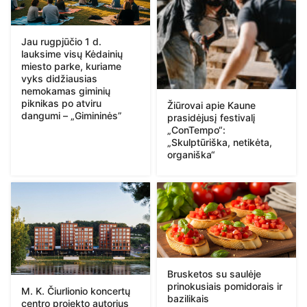
Jau rugpjūčio 1 d.
lauksime visų Kėdainių
miesto parke, kuriame
vyks didžiausias
nemokamas giminių
piknikas po atviru
Žiūrovai apie Kaune
dangumi – „Gimininės”
prasidėjusį festivalį
„ConTempo“:
„Skulptūriška, netikėta,
organiška“
Brusketos su saulėje
prinokusiais pomidorais ir
M. K. Čiurlionio koncertų
bazilikais
centro projekto autorius