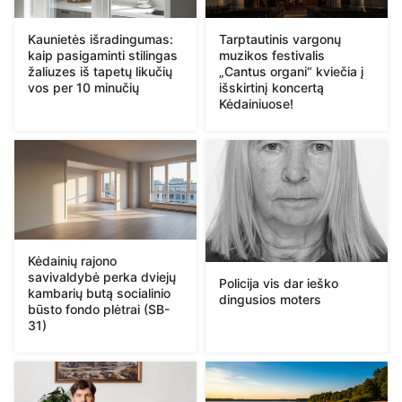
Kaunietės išradingumas:
Tarptautinis vargonų
kaip pasigaminti stilingas
muzikos festivalis
žaliuzes iš tapetų likučių
„Cantus organi“ kviečia į
vos per 10 minučių
išskirtinį koncertą
Kėdainiuose!
Kėdainių rajono
savivaldybė perka dviejų
Policija vis dar ieško
kambarių butą socialinio
dingusios moters
būsto fondo plėtrai (SB-
31)