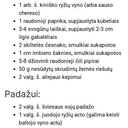
1 arb. š. kiniško ryžių vyno (arba sauso
chereso)
1 raudonoji paprika, supjaustyta kubeliais
3-4 svogūnų laiškai, supjaustyti 2-3 cm
ilgio gabalėliais
2 skiltelės česnako, smulkiai sukapotos
1 cm imbiero šaknies, smulkiai sukapotos
5-8 džiovinti raudonieji čili pipirai
50 g nesūdytų skrudintų žemės riešutų
2 valg. š. aliejaus kepimui
Padažui:
2 valg. š. šviesaus sojų padažo
1 valg. š. juodojo ryžių acto (galima keisti
baltojo vyno actu)