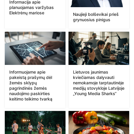
Informacija apie
planuojamas varžybas
Elektrėnų mariose
Naujieji bolševikai prieš
grynuosius pinigus
Informuojame apie
Lietuvos jaunimas
pakeistą prašymų dėl
kviečiamas dalyvauti
žemės sklypų
nemokamoje tarptautinėje
pagrindinės žemės
medijų stovykloje Latvijoje
naudojimo paskirties
„Young Media Sharks“
keitimo teikimo tvarką