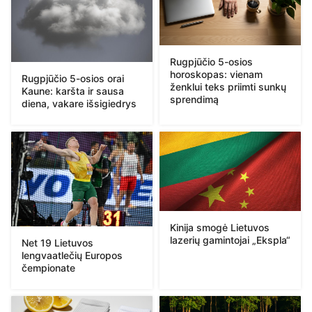
Rugpjūčio 5-osios
horoskopas: vienam
Rugpjūčio 5-osios orai
ženklui teks priimti sunkų
Kaune: karšta ir sausa
sprendimą
diena, vakare išsigiedrys
Kinija smogė Lietuvos
lazerių gamintojai „Ekspla“
Net 19 Lietuvos
lengvaatlečių Europos
čempionate