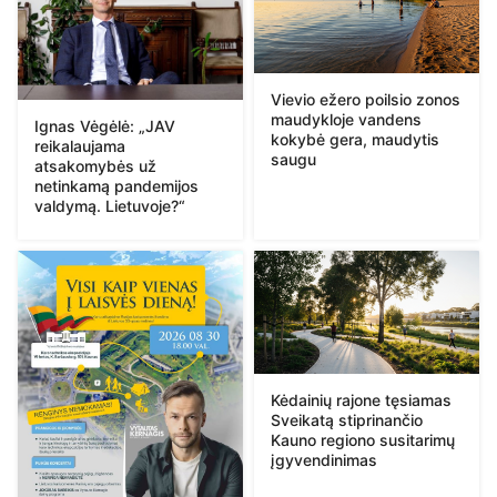
Vievio ežero poilsio zonos
maudykloje vandens
Ignas Vėgėlė: „JAV
kokybė gera, maudytis
reikalaujama
saugu
atsakomybės už
netinkamą pandemijos
valdymą. Lietuvoje?“
Kėdainių rajone tęsiamas
Sveikatą stiprinančio
Kauno regiono susitarimų
įgyvendinimas