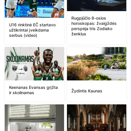
Rugpjūčio 8-osios
horoskopas: žvaigždės
U16 rinktinė EČ startavo
perspėja tris Zodiako
užtikrintai įveikdama
ženklus
serbus (video)
Keenanas Evansas grįžta
Žydintis Kaunas
ir skolinamas