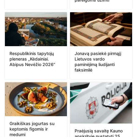
Respublikinis tapytojų
Jonavą pasiekė pirmąjį
pleneras „Kėdainiai.
Lietuvos vardo
Abipus Nevėžio 2026“
paminėjimą liudijanti
faksimilė
Graikiškas jogurtas su
keptomis figomis ir
Praėjusią savaitę Kauno
medumi
apskrityje nustatyti 25