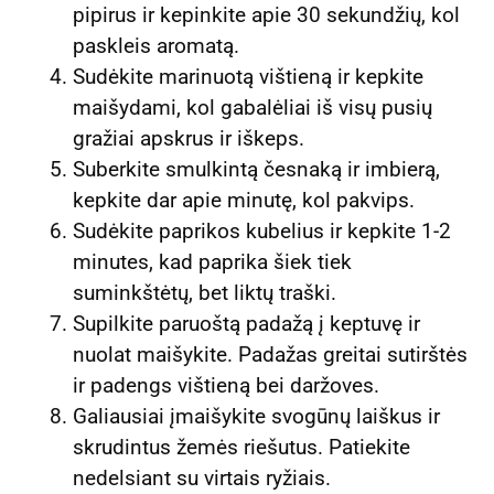
pipirus ir kepinkite apie 30 sekundžių, kol
paskleis aromatą.
Sudėkite marinuotą vištieną ir kepkite
maišydami, kol gabalėliai iš visų pusių
gražiai apskrus ir iškeps.
Suberkite smulkintą česnaką ir imbierą,
kepkite dar apie minutę, kol pakvips.
Sudėkite paprikos kubelius ir kepkite 1-2
minutes, kad paprika šiek tiek
suminkštėtų, bet liktų traški.
Supilkite paruoštą padažą į keptuvę ir
nuolat maišykite. Padažas greitai sutirštės
ir padengs vištieną bei daržoves.
Galiausiai įmaišykite svogūnų laiškus ir
skrudintus žemės riešutus. Patiekite
nedelsiant su virtais ryžiais.