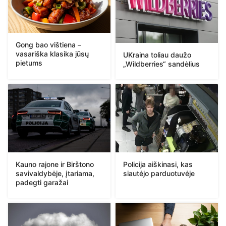
Gong bao vištiena –
vasariška klasika jūsų
UKraina toliau daužo
pietums
„Wildberries“ sandėlius
Kauno rajone ir Birštono
Policija aiškinasi, kas
savivaldybėje, įtariama,
siautėjo parduotuvėje
padegti garažai