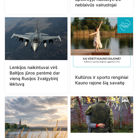
neblaivūs vairuotojai
Lenkijos naikintuvai virš
Baltijos jūros perėmė dar
Kultūros ir sporto renginiai
vieną Rusijos žvalgybinį
Kauno rajone šią savaitę
lėktuvą