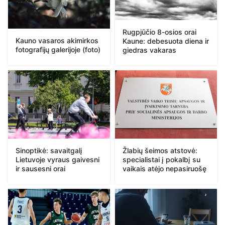
Rugpjūčio 8-osios orai
Kauno vasaros akimirkos
Kaune: debesuota diena ir
fotografijų galerijoje (foto)
giedras vakaras
Sinoptikė: savaitgalį
Žlabių šeimos atstovė:
Lietuvoje vyraus gaivesni
specialistai į pokalbį su
ir sausesni orai
vaikais atėjo nepasiruošę