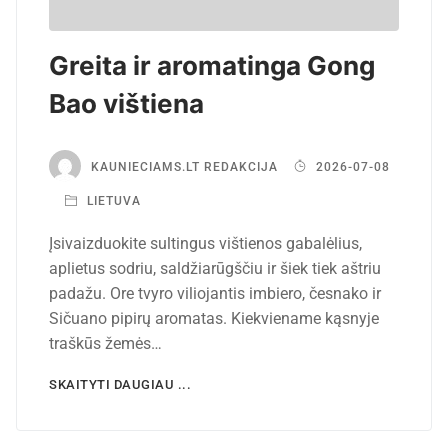
Greita ir aromatinga Gong
Bao vištiena
KAUNIECIAMS.LT REDAKCIJA
2026-07-08
LIETUVA
Įsivaizduokite sultingus vištienos gabalėlius,
aplietus sodriu, saldžiarūgščiu ir šiek tiek aštriu
padažu. Ore tvyro viliojantis imbiero, česnako ir
Sičuano pipirų aromatas. Kiekviename kąsnyje
traškūs žemės…
SKAITYTI DAUGIAU ...