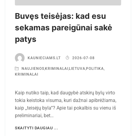
Buvęs teisėjas: kad esu
sekamas pareigūnai sakė
patys
KAUNIECIAMS.LT
2026-07-08
NAUJIENOS
,
KRIMINALAI
,
LIETUVA
,
POLITIKA,
KRIMINALAI
Kaip nutiko taip, kad daugybė atskirų bylų virto
tokia keistoka visuma, kuri dažnai apibrėžiama,
kaip „teisėjų byla“? Apie tai pokalbis su vienu iš
preliminariai, bet…
SKAITYTI DAUGIAU ...