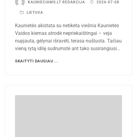
KAUNIECIAMS.LT REDAKCIJA
2026-07-08
LIETUVA
Kaunietės akistata su netikėta viešnia Kaunietės
Vaidos kiemas atrodė nepriekaištingai – veja
nupjauta, gėlynai išravėti, terasa nušluota. Tačiau
vieną rytą idilę sudrumstė ant tako susirangiusi…
SKAITYTI DAUGIAU ...