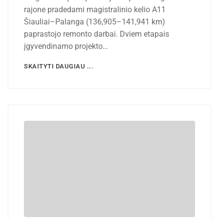
rajone pradedami magistralinio kelio A11
Šiauliai–Palanga (136,905–141,941 km)
paprastojo remonto darbai. Dviem etapais
įgyvendinamo projekto…
SKAITYTI DAUGIAU ...