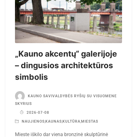
„Kauno akcentų“ galerijoje
– dingusios architektūros
simbolis
KAUNO SAVIVALDYBĖS RYŠIŲ SU VISUOMENE
SKYRIUS
2026-07-08
NAUJIENOS
,
KAUNAS
,
KULTŪRA
,
MIESTAS
Mieste iškilo dar viena bronzinė skulptūrinė