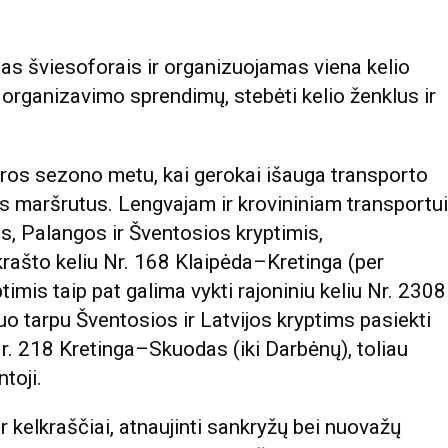
s šviesoforais ir organizuojamas viena kelio
 organizavimo sprendimų, stebėti kelio ženklus ir
asaros sezono metu, kai gerokai išauga transporto
us maršrutus. Lengvajam ir krovininiam transportui
s, Palangos ir Šventosios kryptimis,
rašto keliu Nr. 168 Klaipėda–Kretinga (per
timis taip pat galima vykti rajoniniu keliu Nr. 2308
o tarpu Šventosios ir Latvijos kryptims pasiekti
Nr. 218 Kretinga–Skuodas (iki Darbėnų), toliau
toji.
r kelkraščiai, atnaujinti sankryžų bei nuovažų