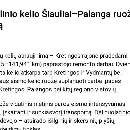
inio kelio Šiauliai–Palanga ruo
ą
nių kelių atnaujinimą – Kretingos rajone pradedami
905–141,941 km) paprastojo remonto darbai. Dvie
a kelio atkarpa tarp Kretingos ir Vydmantų bei
vaus eismo kelio ruože suplanuoti darbai padės
Kretingos, Palangos bei kitų regiono vietovių.
že vidutinis metinis paros eismo intensyvumas
 įskaitant ir sunkiasvorį transportą. Dėl nuolatini
vėjo – atsirado išilginių ir skersinių plyšių,
žeidimų tinklas.