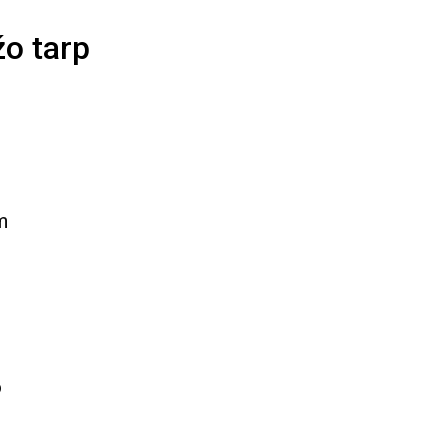
žo tarp
m
o