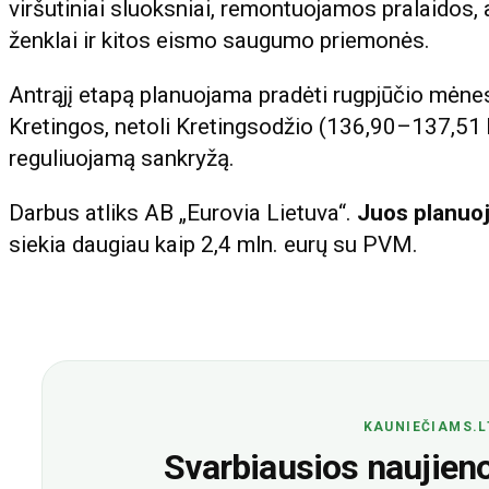
viršutiniai sluoksniai, remontuojamos pralaidos,
ženklai ir kitos eismo saugumo priemonės.
Antrąjį etapą planuojama pradėti rugpjūčio mėn
Kretingos, netoli Kretingsodžio (136,90–137,51 
reguliuojamą sankryžą.
Darbus atliks AB „Eurovia Lietuva“.
Juos planuoj
siekia daugiau kaip 2,4 mln. eurų su PVM.
KAUNIEČIAMS.L
Svarbiausios naujienos