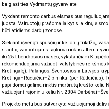
baigiasi ties Vydmantų gyvenviete.
Vykdant remonto darbus eismas bus reguliuojama
juosta. Vairuotojų prašoma laikytis laikinų eismo
būti atidiems darbų zonose.
Siekiant išvengti spūsčių ir kelionių trikdžių, v
srautai, vairuotojams siūloma rinktis alternatyvi
iki 25 t bendrosios masės, vykstančiam Klaipėdo
rekomenduojama važiuoti valstybinės reikšmės k
Kretingalę). Palangos, Šventosios ir Latvijos kryp
Kretinga–Rūdaičiai–Žibininkai (per Rūdaičius). Tu
papildomai galima rinktis maršrutą krašto keliu 
važiuojant rajoniniu keliu Nr. 2304 Darbėnai–Šven
Projekto metu bus sutvarkyta važiuojamoji dalis i