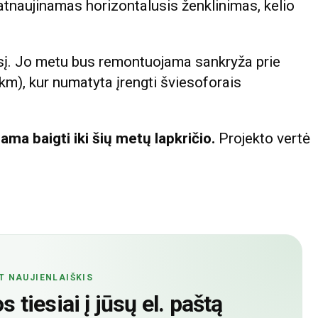
 atnaujinamas horizontalusis ženklinimas, kelio
esį. Jo metu bus remontuojama sankryža prie
km), kur numatyta įrengti šviesoforais
ama baigti iki šių metų lapkričio.
Projekto vertė
T NAUJIENLAIŠKIS
 tiesiai į jūsų el. paštą