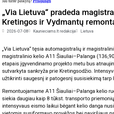
Jau turite paskyrą?
Prisijungti
„Via Lietuva“ pradeda magistral
Kretingos ir Vydmantų remont
2026-07-08
Kaunieciams.lt redakcija
Lietuva
„Via Lietuva“ tęsia automagistralių ir magistrali
magistralinio kelio A11 Šiauliai–Palanga (136,
etapais įgyvendinamo projekto metu bus atnaujint
sutvarkyta sankryža prie Kretingsodžio. Intensy
užtikrinti saugesnį ir patogesnį susisiekimą tarp 
Remontuojamame A11 Šiauliai–Palanga kelio ruo
siekia daugiau kaip 8 tūkst. transporto priemonių,
intensyvaus eismo laikui bėgant kelio danga nusidė
vietomis susiformavo provėžos bei paviršiaus pa