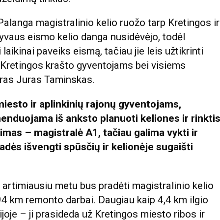
langa magistralinio kelio ruožo tarp Kretingos ir
syvaus eismo kelio danga nusidėvėjo, todėl
ikinai paveiks eismą, tačiau jie leis užtikrinti
ą Kretingos krašto gyventojams bei visiems
stras Juras Taminskas.
iesto ir aplinkinių rajonų gyventojams,
nduojama iš anksto planuoti keliones ir rinkti
imas – magistralė A1, tačiau galima vykti ir
adės išvengti spūsčių ir kelionėje sugaišti
artimiausiu metu bus pradėti magistralinio kelio
4 km remonto darbai. Daugiau kaip 4,4 km ilgio
joje – ji prasideda už Kretingos miesto ribos ir