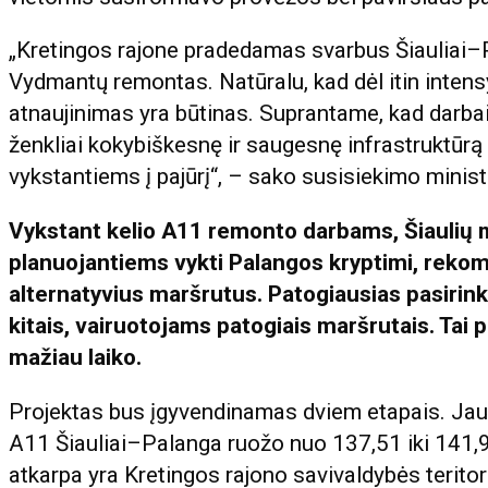
„Kretingos rajone pradedamas svarbus Šiauliai–Pa
Vydmantų remontas. Natūralu, kad dėl itin inten
atnaujinimas yra būtinas. Suprantame, kad darbai la
ženkliai kokybiškesnę ir saugesnę infrastruktūr
vykstantiems į pajūrį“, – sako susisiekimo mini
Vykstant kelio A11 remonto darbams, Šiaulių m
planuojantiems vykti Palangos kryptimi, rekome
alternatyvius maršrutus. Patogiausias pasirink
kitais, vairuotojams patogiais maršrutais. Tai p
mažiau laiko.
Projektas bus įgyvendinamas dviem etapais. Jau 
A11 Šiauliai–Palanga ruožo nuo 137,51 iki 141,9
atkarpa yra Kretingos rajono savivaldybės teritori