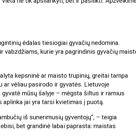
ieta ne tik apsilankyti, bet ir pasilikti. Apžvelkime
ugintinių ėdalas tiesiogiai gyvačių nedomina.
r vabzdžiams, kurie yra pagrindinis gyvačių maist
alyta kepsninė ar maisto trupinių, greitai tampa
 ar vėliau pasirodo ir gyvatės. Lietuvoje
 gyvatė mūsų šalyje – mėgsta šiltus ir ramius
plinka jai yra tarsi kvietimas į puotą.
ambučių iš sunerimusių gyventojų“, – teigia
bisi, bet grandinė labai paprasta: maistas