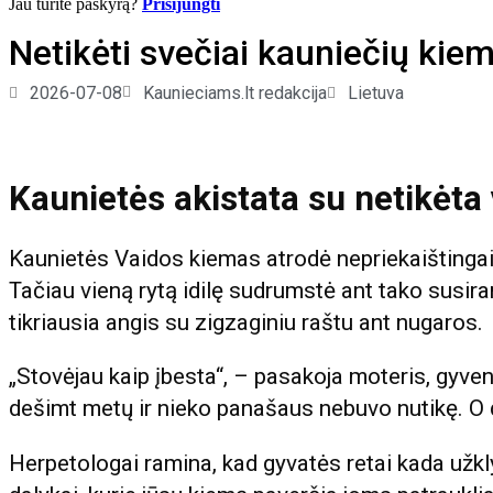
Jau turite paskyrą?
Prisijungti
Netikėti svečiai kauniečių kiemu
2026-07-08
Kaunieciams.lt redakcija
Lietuva
Kaunietės akistata su netikėta 
Kaunietės Vaidos kiemas atrodė nepriekaištingai –
Tačiau vieną rytą idilę sudrumstė ant tako susira
tikriausia angis su zigzaginiu raštu ant nugaros.
„Stovėjau kaip įbesta“, – pasakoja moteris, gyve
dešimt metų ir nieko panašaus nebuvo nutikę. O dab
Herpetologai ramina, kad gyvatės retai kada užklys