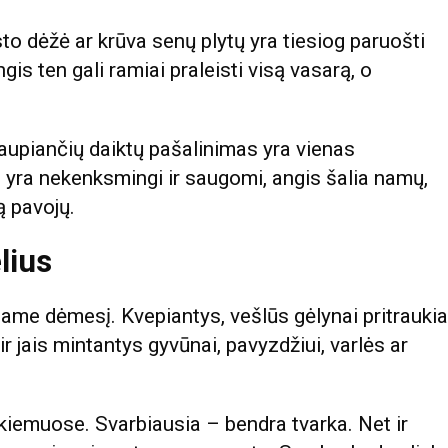
 dėžė ar krūva senų plytų yra tiesiog paruošti
gis ten gali ramiai praleisti visą vasarą, o
kaupiančių daiktų pašalinimas yra vienas
i yra nekenksmingi ir saugomi, angis šalia namų,
ą pavojų.
lius
ipiame dėmesį. Kvepiantys, vešlūs gėlynai pritraukia
r jais mintantys gyvūnai, pavyzdžiui, varlės ar
 kiemuose. Svarbiausia – bendra tvarka. Net ir