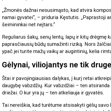
„Žmonės dažnai nesusimąsto, kad atvira komposto
namai gyvatei“, – priduria Kęstutis. „Paprastoji an
šeimininkai net neįtars.“
Reguliarus šakų, senų lentų, lapų ir kitų drėgmę 
paprasčiausių būdų sumažinti riziką. Nors žalčia
ypač jei turite mažų vaikų ar augintinių, kelia rimt
Gėlynai, viliojantys ne tik druge
Štai ir pavojingiausias dalykas, į kurį retai atkre
daugybę vabzdžių. Kur vabzdžiai – ten atsiranda i
driežai. O kur yra jų – ten atkeliauja ir gyvatės.
Tai nereiškia, kad turėtume atsisakyti gėlių savo