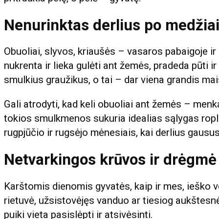
Nenurinktas derlius po medžia
Obuoliai, slyvos, kriaušės – vasaros pabaigoje ir
nukrenta ir lieka gulėti ant žemės, pradeda pūti ir
smulkius graužikus, o tai – dar viena grandis mai
Gali atrodyti, kad keli obuoliai ant žemės – menk
tokios smulkmenos sukuria idealias sąlygas rop
rugpjūčio ir rugsėjo mėnesiais, kai derlius gausus,
Netvarkingos krūvos ir drėgmė
Karštomis dienomis gyvatės, kaip ir mes, ieško v
rietuvė, užsistovėjęs vanduo ar tiesiog aukštesnė
puiki vieta pasislėpti ir atsivėsinti.