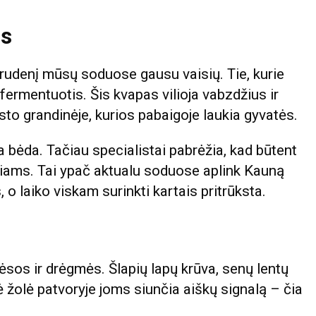
is
 rudenį mūsų soduose gausu vaisių. Tie, kurie
 fermentuotis. Šis kvapas vilioja vabzdžius ir
sto grandinėje, kurios pabaigoje laukia gyvatės.
a bėda. Tačiau specialistai pabrėžia, kad būtent
liams. Tai ypač aktualu soduose aplink Kauną
 o laiko viskam surinkti kartais pritrūksta.
ėsos ir drėgmės. Šlapių lapų krūva, senų lentų
 žolė patvoryje joms siunčia aiškų signalą – čia