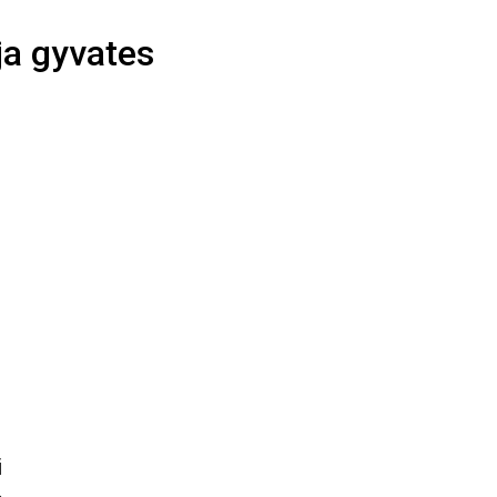
oja gyvates
i