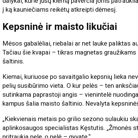
dalykai, kurie jūsų kiemą paverčia joms patrauklia v
į ką kauniečiams reikėtų atkreipti dėmesį.
Kepsninė ir maisto likučiai
Mėsos gabalėliai, riebalai ar net lauke paliktas a
Tačiau šie kvapai – tikras magnetas graužikams i
šaltinis.
Kiemai, kuriuose po savaitgalio kepsnių lieka nev
pelių susibūrimo vieta. O kur pelės – ten anksčiau
sutinkama paprastoji angis – vienintelė nuodinga
kampus šalia maisto šaltinio. Nevalyta kepsninės a
„Kiekvienais metais po grilio sezono sulaukiu sk
aplinkosaugos specialistas Kęstutis. „Žmonės ste
pritraukia pelę, o pelė – gyvatę.“