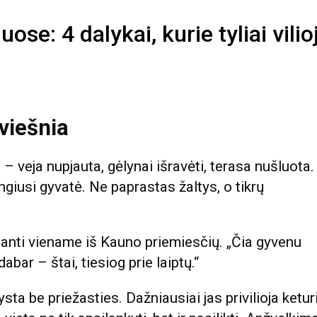
ose: 4 dalykai, kurie tyliai vili
viešnia
 veja nupjauta, gėlynai išravėti, terasa nušluota.
ngiusi gyvatė. Ne paprastas žaltys, o tikrų
nanti viename iš Kauno priemiesčių. „Čia gyvenu
ar – štai, tiesiog prie laiptų.“
ta be priežasties. Dažniausiai jas privilioja ketur