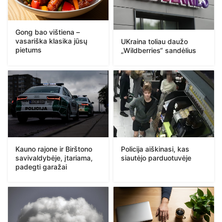
Gong bao vištiena –
vasariška klasika jūsų
UKraina toliau daužo
pietums
„Wildberries“ sandėlius
Kauno rajone ir Birštono
Policija aiškinasi, kas
savivaldybėje, įtariama,
siautėjo parduotuvėje
padegti garažai