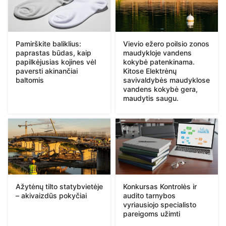
Pamirškite baliklius:
Vievio ežero poilsio zonos
paprastas būdas, kaip
maudykloje vandens
papilkėjusias kojines vėl
kokybė patenkinama.
paversti akinančiai
Kitose Elektrėnų
baltomis
savivaldybės maudyklose
vandens kokybė gera,
maudytis saugu.
Ažytėnų tilto statybvietėje
Konkursas Kontrolės ir
– akivaizdūs pokyčiai
audito tarnybos
vyriausiojo specialisto
pareigoms užimti