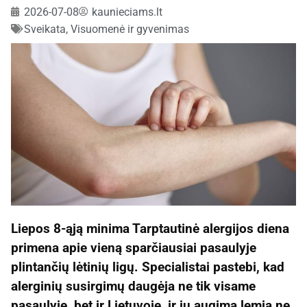
2026-07-08
kaunieciams.lt
Sveikata
,
Visuomenė ir gyvenimas
Liepos 8-ąją minima Tarptautinė alergijos diena
primena apie vieną sparčiausiai pasaulyje
plintančių lėtinių ligų. Specialistai pastebi, kad
alerginių susirgimų daugėja ne tik visame
pasaulyje, bet ir Lietuvoje, ir jų augimą lemia ne