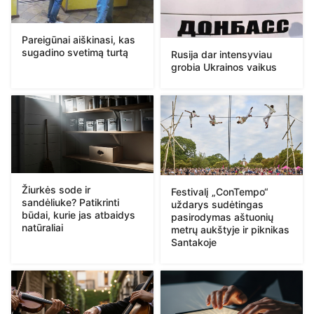
Pareigūnai aiškinasi, kas
sugadino svetimą turtą
Rusija dar intensyviau
grobia Ukrainos vaikus
Žiurkės sode ir
Festivalį „ConTempo“
sandėliuke? Patikrinti
uždarys sudėtingas
būdai, kurie jas atbaidys
pasirodymas aštuonių
natūraliai
metrų aukštyje ir piknikas
Santakoje