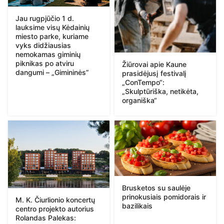
Jau rugpjūčio 1 d.
lauksime visų Kėdainių
miesto parke, kuriame
vyks didžiausias
nemokamas giminių
piknikas po atviru
Žiūrovai apie Kaune
dangumi – „Gimininės”
prasidėjusį festivalį
„ConTempo“:
„Skulptūriška, netikėta,
organiška“
Brusketos su saulėje
prinokusiais pomidorais ir
M. K. Čiurlionio koncertų
bazilikais
centro projekto autorius
Rolandas Palekas: