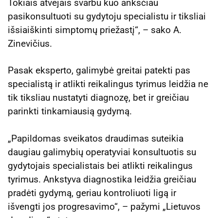
Tokiais atvejais svarbu kuo anksčiau
pasikonsultuoti su gydytoju specialistu ir tiksliai
išsiaiškinti simptomų priežastį“, – sako A.
Zinevičius.
Pasak eksperto, galimybė greitai patekti pas
specialistą ir atlikti reikalingus tyrimus leidžia ne
tik tiksliau nustatyti diagnozę, bet ir greičiau
parinkti tinkamiausią gydymą.
„Papildomas sveikatos draudimas suteikia
daugiau galimybių operatyviai konsultuotis su
gydytojais specialistais bei atlikti reikalingus
tyrimus. Ankstyva diagnostika leidžia greičiau
pradėti gydymą, geriau kontroliuoti ligą ir
išvengti jos progresavimo“, – pažymi „Lietuvos