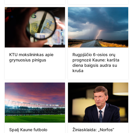
KTU mokslininkas apie
Rugpjūčio 6-osios orų
grynuosius pinigus
prognozė Kaune: karšta
diena baigsis audra su
kruša
Spalį Kaune futbolo
Žiniasklaida: „Norfos“