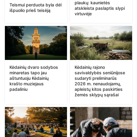
plaukų: kaunietės
Teismui perduota byla dėl
atskleista paslaptis slypi
išpuolio prieš teisėją
virtuvėje
Kėdainių dvaro sodybos
Kėdainių rajono
minaretas tapo jau
savivaldybės seniūnijose
aštuntuoju Kėdainių
sudaryti preliminarūs
krašto muziejaus
2026 m. nenaudojamų,
padaliniu
apleistų kitos paskirties
žemės sklypų sąrašai