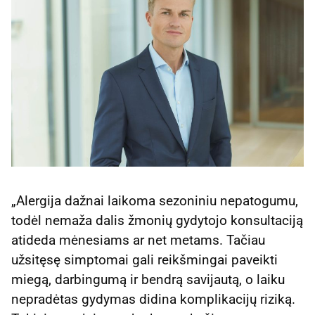
„Alergija dažnai laikoma sezoniniu nepatogumu,
todėl nemaža dalis žmonių gydytojo konsultaciją
atideda mėnesiams ar net metams. Tačiau
užsitęsę simptomai gali reikšmingai paveikti
miegą, darbingumą ir bendrą savijautą, o laiku
nepradėtas gydymas didina komplikacijų riziką.