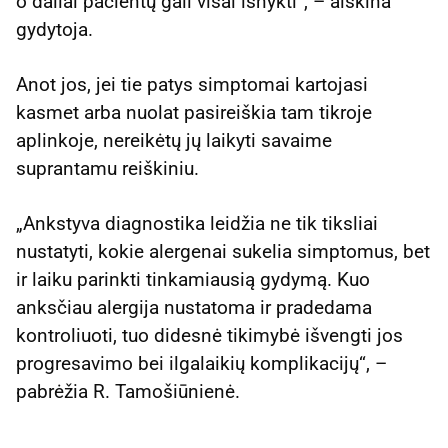
o daliai pacientų gali visai išnykti“, – aiškina
gydytoja.
Anot jos, jei tie patys simptomai kartojasi
kasmet arba nuolat pasireiškia tam tikroje
aplinkoje, nereikėtų jų laikyti savaime
suprantamu reiškiniu.
„Ankstyva diagnostika leidžia ne tik tiksliai
nustatyti, kokie alergenai sukelia simptomus, bet
ir laiku parinkti tinkamiausią gydymą. Kuo
anksčiau alergija nustatoma ir pradedama
kontroliuoti, tuo didesnė tikimybė išvengti jos
progresavimo bei ilgalaikių komplikacijų“, –
pabrėžia R. Tamošiūnienė.