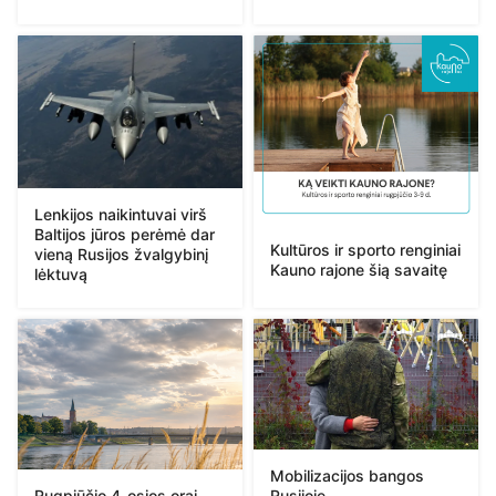
Lenkijos naikintuvai virš
Baltijos jūros perėmė dar
Kultūros ir sporto renginiai
vieną Rusijos žvalgybinį
Kauno rajone šią savaitę
lėktuvą
Mobilizacijos bangos
Rugpjūčio 4-osios orai
Rusijoje