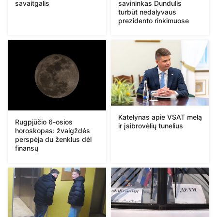
savaitgalis
savininkas Dundulis
turbūt nedalyvaus
prezidento rinkimuose
Katelynas apie VSAT melą
Rugpjūčio 6-osios
ir įsibrovėlių tunelius
horoskopas: žvaigždės
perspėja du ženklus dėl
finansų