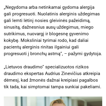
„Negydoma arba netinkamai gydoma alergija
gali progresuoti. Nuolatinis alerginis uždegimas
gali lemti lėtinį nosies gleivinės pažeidimą,
sinusitą, dažnesnius ausų uždegimus, miego
sutrikimus, nuovargį ir blogesnę gyvenimo
kokybę. Moksliniai tyrimai rodo, kad daliai
pacientų alerginis rinitas ilgainiui gali
progresuoti į bronchų astmą“, – pažymi gydytoja.
„Lietuvos draudimo“ specializuotos rizikos
draudimo ekspertas Audrius Zinevičius atkreipia
dėmesį, kad žmonės dažnai kreipiasi pagalbos
tik tada, kai simptomai tampa sunkiai pakeliami.