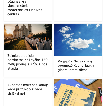
„Kaunas yra
vienareikšmis
moderniosios Lietuvos
centras“
Žeimių parapijoje
paminėtas bažnyčios 120
Rugpjūčio 3-osios orų
metų jubiliejus ir Šv. Onos
prognozė Kaune: laukia
atlaidai
giedra ir rami diena
Akcentas mokantis kalbų:
kada jis trukdo ir kada
visiškai ne?