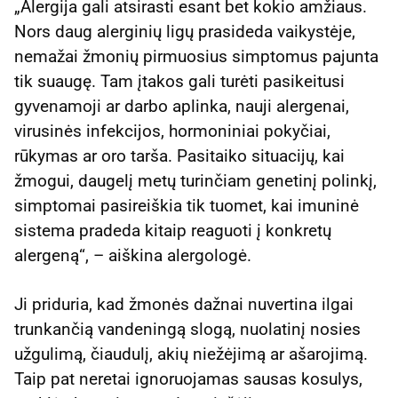
„Alergija gali atsirasti esant bet kokio amžiaus.
Nors daug alerginių ligų prasideda vaikystėje,
nemažai žmonių pirmuosius simptomus pajunta
tik suaugę. Tam įtakos gali turėti pasikeitusi
gyvenamoji ar darbo aplinka, nauji alergenai,
virusinės infekcijos, hormoniniai pokyčiai,
rūkymas ar oro tarša. Pasitaiko situacijų, kai
žmogui, daugelį metų turinčiam genetinį polinkį,
simptomai pasireiškia tik tuomet, kai imuninė
sistema pradeda kitaip reaguoti į konkretų
alergeną“, – aiškina alergologė.
Ji priduria, kad žmonės dažnai nuvertina ilgai
trunkančią vandeningą slogą, nuolatinį nosies
užgulimą, čiaudulį, akių niežėjimą ar ašarojimą.
Taip pat neretai ignoruojamas sausas kosulys,