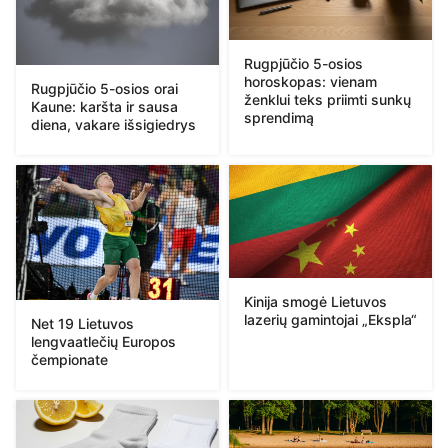
Rugpjūčio 5-osios
horoskopas: vienam
Rugpjūčio 5-osios orai
ženklui teks priimti sunkų
Kaune: karšta ir sausa
sprendimą
diena, vakare išsigiedrys
Kinija smogė Lietuvos
lazerių gamintojai „Ekspla“
Net 19 Lietuvos
lengvaatlečių Europos
čempionate