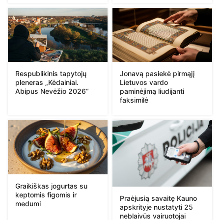
Respublikinis tapytojų
Jonavą pasiekė pirmąjį
pleneras „Kėdainiai.
Lietuvos vardo
Abipus Nevėžio 2026“
paminėjimą liudijanti
faksimilė
Graikiškas jogurtas su
keptomis figomis ir
Praėjusią savaitę Kauno
medumi
apskrityje nustatyti 25
neblaivūs vairuotojai