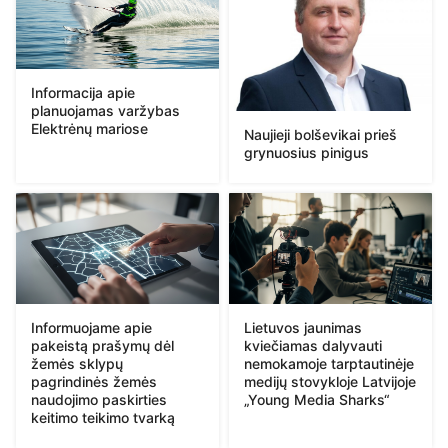
Informacija apie
planuojamas varžybas
Elektrėnų mariose
Naujieji bolševikai prieš
grynuosius pinigus
Informuojame apie
Lietuvos jaunimas
pakeistą prašymų dėl
kviečiamas dalyvauti
žemės sklypų
nemokamoje tarptautinėje
pagrindinės žemės
medijų stovykloje Latvijoje
naudojimo paskirties
„Young Media Sharks“
keitimo teikimo tvarką