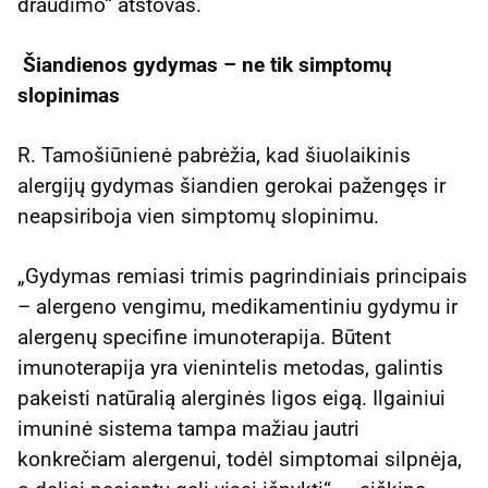
draudimo“ atstovas.
Šiandienos gydymas – ne tik simptomų
slopinimas
R. Tamošiūnienė pabrėžia, kad šiuolaikinis
alergijų gydymas šiandien gerokai pažengęs ir
neapsiriboja vien simptomų slopinimu.
„Gydymas remiasi trimis pagrindiniais principais
– alergeno vengimu, medikamentiniu gydymu ir
alergenų specifine imunoterapija. Būtent
imunoterapija yra vienintelis metodas, galintis
pakeisti natūralią alerginės ligos eigą. Ilgainiui
imuninė sistema tampa mažiau jautri
konkrečiam alergenui, todėl simptomai silpnėja,