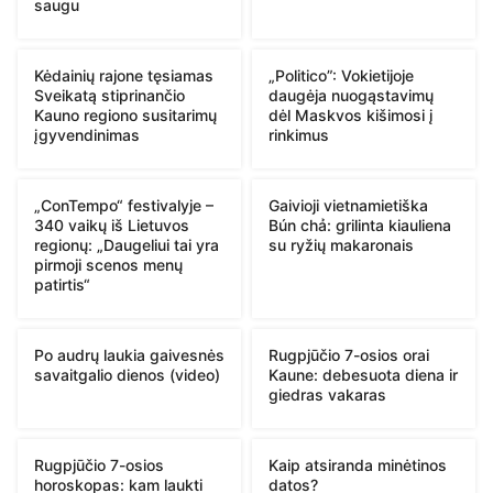
saugu
Kėdainių rajone tęsiamas
„Politico”: Vokietijoje
Sveikatą stiprinančio
daugėja nuogąstavimų
Kauno regiono susitarimų
dėl Maskvos kišimosi į
įgyvendinimas
rinkimus
„ConTempo“ festivalyje –
Gaivioji vietnamietiška
340 vaikų iš Lietuvos
Bún chả: grilinta kiauliena
regionų: „Daugeliui tai yra
su ryžių makaronais
pirmoji scenos menų
patirtis“
Po audrų laukia gaivesnės
Rugpjūčio 7-osios orai
savaitgalio dienos (video)
Kaune: debesuota diena ir
giedras vakaras
Rugpjūčio 7-osios
Kaip atsiranda minėtinos
horoskopas: kam laukti
datos?