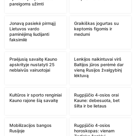
pareigoms užimti
Jonavą pasiekė pirmąjį
Graikiškas jogurtas su
Lietuvos vardo
keptomis figomis ir
paminėjimą liudijanti
medumi
faksimilė
Praėjusią savaitę Kauno
Lenkijos naikintuvai virš
apskrityje nustatyti 25
Baltijos jūros perėmė dar
neblaivūs vairuotojai
vieną Rusijos žvalgybinį
lėktuvą
Kultūros ir sporto renginiai
Rugpjūčio 4-osios orai
Kauno rajone šią savaitę
Kaune: debesuota, bet
šilta ir be lietaus
Mobilizacijos bangos
Rugpjūčio 4-osios
Rusijoje
horoskopas: vienam