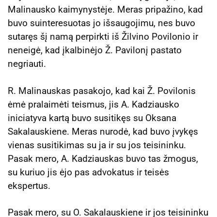
Malinausko kaimynystėje. Meras pripažino, kad
buvo suinteresuotas jo išsaugojimu, nes buvo
sutaręs šį namą perpirkti iš Žilvino Povilonio ir
neneigė, kad įkalbinėjo Ž. Pavilonį pastato
negriauti.
R. Malinauskas pasakojo, kad kai Ž. Povilonis
ėmė pralaimėti teismus, jis A. Kadziausko
iniciatyva kartą buvo susitikęs su Oksana
Sakalauskiene. Meras nurodė, kad buvo įvykęs
vienas susitikimas su ja ir su jos teisininku.
Pasak mero, A. Kadziauskas buvo tas žmogus,
su kuriuo jis ėjo pas advokatus ir teisės
ekspertus.
Pasak mero, su O. Sakalauskiene ir jos teisininku