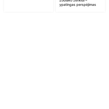
Zodiako ženklui –
ypatingas perspėjimas