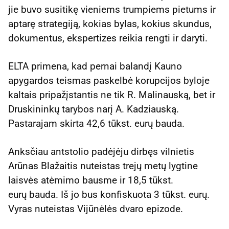
jie buvo susitikę vieniems trumpiems pietums ir
aptarę strategiją, kokias bylas, kokius skundus,
dokumentus, ekspertizes reikia rengti ir daryti.
ELTA primena, kad pernai balandį Kauno
apygardos teismas paskelbė korupcijos byloje
kaltais pripažįstantis ne tik R. Malinauską, bet ir
Druskininkų tarybos narį A. Kadziauską.
Pastarajam skirta 42,6 tūkst. eurų bauda.
Anksčiau antstolio padėjėju dirbęs vilnietis
Arūnas Blažaitis nuteistas trejų metų lygtine
laisvės atėmimo bausme ir 18,5 tūkst.
eurų bauda. Iš jo bus konfiskuota 3 tūkst. eurų.
Vyras nuteistas Vijūnėlės dvaro epizode.