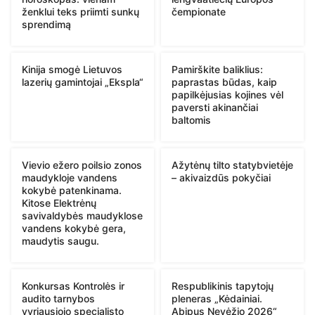
ženklui teks priimti sunkų
čempionate
sprendimą
Kinija smogė Lietuvos
Pamirškite baliklius:
lazerių gamintojai „Ekspla“
paprastas būdas, kaip
papilkėjusias kojines vėl
paversti akinančiai
baltomis
Vievio ežero poilsio zonos
Ažytėnų tilto statybvietėje
maudykloje vandens
– akivaizdūs pokyčiai
kokybė patenkinama.
Kitose Elektrėnų
savivaldybės maudyklose
vandens kokybė gera,
maudytis saugu.
Konkursas Kontrolės ir
Respublikinis tapytojų
audito tarnybos
pleneras „Kėdainiai.
vyriausiojo specialisto
Abipus Nevėžio 2026“