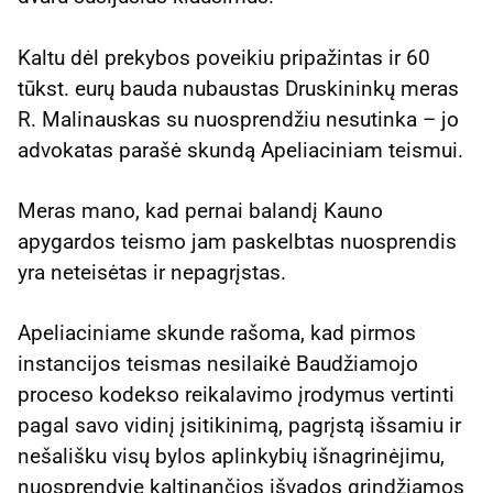
Kaltu dėl prekybos poveikiu pripažintas ir 60
tūkst. eurų bauda nubaustas Druskininkų meras
R. Malinauskas su nuosprendžiu nesutinka – jo
advokatas parašė skundą Apeliaciniam teismui.
Meras mano, kad pernai balandį Kauno
apygardos teismo jam paskelbtas nuosprendis
yra neteisėtas ir nepagrįstas.
Apeliaciniame skunde rašoma, kad pirmos
instancijos teismas nesilaikė Baudžiamojo
proceso kodekso reikalavimo įrodymus vertinti
pagal savo vidinį įsitikinimą, pagrįstą išsamiu ir
nešališku visų bylos aplinkybių išnagrinėjimu,
nuosprendyje kaltinančios išvados grindžiamos