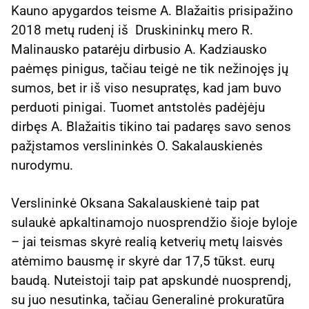
Kauno apygardos teisme A. Blažaitis prisipažino
2018 metų rudenį iš Druskininkų mero R.
Malinausko patarėju dirbusio A. Kadziausko
paėmęs pinigus, tačiau teigė ne tik nežinojęs jų
sumos, bet ir iš viso nesupratęs, kad jam buvo
perduoti pinigai. Tuomet antstolės padėjėju
dirbęs A. Blažaitis tikino tai padaręs savo senos
pažįstamos verslininkės O. Sakalauskienės
nurodymu.
Verslininkė Oksana Sakalauskienė taip pat
sulaukė apkaltinamojo nuosprendžio šioje byloje
– jai teismas skyrė realią ketverių metų laisvės
atėmimo bausmę ir skyrė dar 17,5 tūkst. eurų
baudą. Nuteistoji taip pat apskundė nuosprendį,
su juo nesutinka, tačiau Generalinė prokuratūra