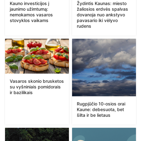
Kauno investicijos į
Žydintis Kaunas: miesto
jaunimo užimtumą:
žaliosios erdvės spalvas
nemokamos vasaros
dovanoja nuo ankstyvo
stovyklos vaikams
pavasario iki vėlyvo
rudens
Vasaros skonio brusketos
su vyšniniais pomidorais
ir bazilikais
Rugpjūčio 10-osios orai
Kaune: debesuota, bet
šilta ir be lietaus