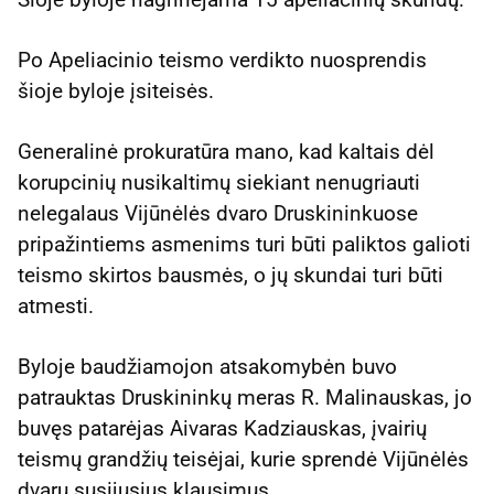
Po Apeliacinio teismo verdikto nuosprendis
šioje byloje įsiteisės.
Generalinė prokuratūra mano, kad kaltais dėl
korupcinių nusikaltimų siekiant nenugriauti
nelegalaus Vijūnėlės dvaro Druskininkuose
pripažintiems asmenims turi būti paliktos galioti
teismo skirtos bausmės, o jų skundai turi būti
atmesti.
Byloje baudžiamojon atsakomybėn buvo
patrauktas Druskininkų meras R. Malinauskas, jo
buvęs patarėjas Aivaras Kadziauskas, įvairių
teismų grandžių teisėjai, kurie sprendė Vijūnėlės
dvaru susijusius klausimus.