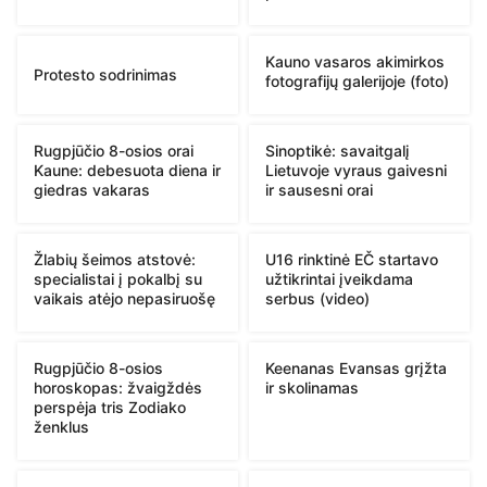
Kauno vasaros akimirkos
Protesto sodrinimas
fotografijų galerijoje (foto)
Rugpjūčio 8-osios orai
Sinoptikė: savaitgalį
Kaune: debesuota diena ir
Lietuvoje vyraus gaivesni
giedras vakaras
ir sausesni orai
Žlabių šeimos atstovė:
U16 rinktinė EČ startavo
specialistai į pokalbį su
užtikrintai įveikdama
vaikais atėjo nepasiruošę
serbus (video)
Rugpjūčio 8-osios
Keenanas Evansas grįžta
horoskopas: žvaigždės
ir skolinamas
perspėja tris Zodiako
ženklus