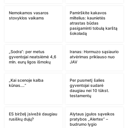
Nemokamos vasaros
Pamirškite kakavos
stovyklos vaikams
miltelius: kaunietės
atrastas būdas
pasigaminti tobulą karštą
šokoladą
„Sodra“: per metus
Iranas: Hormuzo sąsiaurio
gyventojai neatsiėmė 4,6
atvėrimas priklauso nuo
mln. eurų ligos išmokų
JAV
„Kai scenoje kalba
Per pusmetį šalies
kūnas….“
gyventojai sudarė
daugiau nei 10 tūkst.
testamentų
ES birželį įsivežė daugiau
Alytaus įgulos sąveikos
rusiškų dujų?
pratybos „Alertex“ –
budrumo lygio