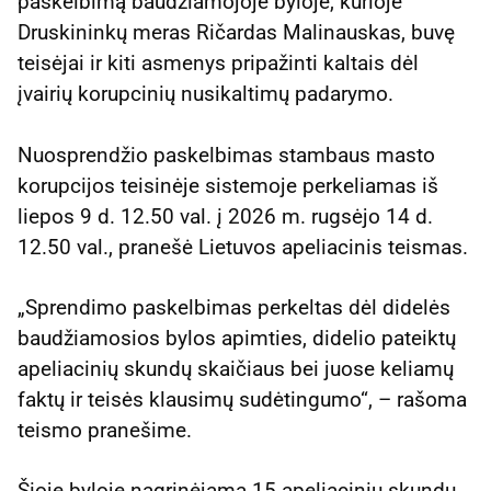
paskelbimą baudžiamojoje byloje, kurioje
Druskininkų meras Ričardas Malinauskas, buvę
teisėjai ir kiti asmenys pripažinti kaltais dėl
įvairių korupcinių nusikaltimų padarymo.
Nuosprendžio paskelbimas stambaus masto
korupcijos teisinėje sistemoje perkeliamas iš
liepos 9 d. 12.50 val. į 2026 m. rugsėjo 14 d.
12.50 val., pranešė Lietuvos apeliacinis teismas.
„Sprendimo paskelbimas perkeltas dėl didelės
baudžiamosios bylos apimties, didelio pateiktų
apeliacinių skundų skaičiaus bei juose keliamų
faktų ir teisės klausimų sudėtingumo“, – rašoma
teismo pranešime.
Šioje byloje nagrinėjama 15 apeliacinių skundų.