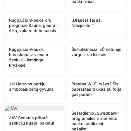
patikrinimas
Rugpjūčio 9-osios orų
„Drąsos! Tai aš.
prognozė Kaune: giedra ir
Nebijokite!“
šilta, vakare debesuosis
Rugpjūčio 9-osios
Šešiolikmečiai EČ neturėjo
horoskopas: vienam
vargo ir su lenkais
ženklui – lemtinga
kryžkelė
Jei Lietuvos partijų
Prastas Wi-Fi ryšys? Šis
simboliais būtų gyvūnai
paprastas triukas su folija
gali padėti
Šeštadienio „Swedbank“
JAV Senatas pritarė
programėlės ir interneto
sankcijų Rusijai paketui
banko sutrikimai –
pašalinti