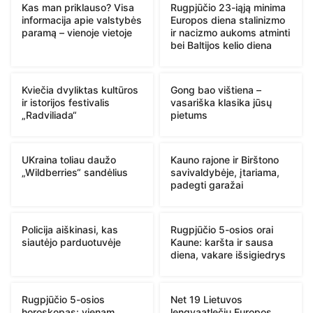
Kas man priklauso? Visa
Rugpjūčio 23-iąją minima
informacija apie valstybės
Europos diena stalinizmo
paramą – vienoje vietoje
ir nacizmo aukoms atminti
bei Baltijos kelio diena
Kviečia dvyliktas kultūros
Gong bao vištiena –
ir istorijos festivalis
vasariška klasika jūsų
„Radviliada“
pietums
UKraina toliau daužo
Kauno rajone ir Birštono
„Wildberries“ sandėlius
savivaldybėje, įtariama,
padegti garažai
Policija aiškinasi, kas
Rugpjūčio 5-osios orai
siautėjo parduotuvėje
Kaune: karšta ir sausa
diena, vakare išsigiedrys
Rugpjūčio 5-osios
Net 19 Lietuvos
horoskopas: vienam
lengvaatlečių Europos