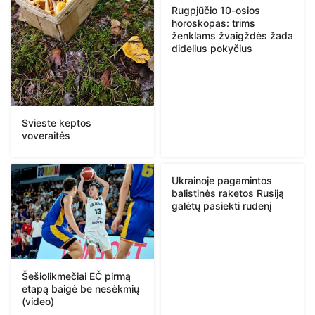
Rugpjūčio 10-osios
horoskopas: trims
ženklams žvaigždės žada
didelius pokyčius
Svieste keptos
voveraitės
Ukrainoje pagamintos
balistinės raketos Rusiją
galėtų pasiekti rudenį
Šešiolikmečiai EČ pirmą
etapą baigė be nesėkmių
(video)