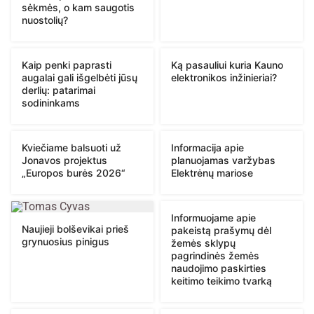
sėkmės, o kam saugotis
nuostolių?
Kaip penki paprasti
Ką pasauliui kuria Kauno
augalai gali išgelbėti jūsų
elektronikos inžinieriai?
derlių: patarimai
sodininkams
Kviečiame balsuoti už
Informacija apie
Jonavos projektus
planuojamas varžybas
„Europos burės 2026“
Elektrėnų mariose
Informuojame apie
Naujieji bolševikai prieš
pakeistą prašymų dėl
grynuosius pinigus
žemės sklypų
pagrindinės žemės
naudojimo paskirties
keitimo teikimo tvarką