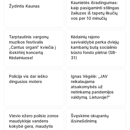
Kaunietės išradingumas:
Žydintis Kaunas
kaip pasigaminti stilingas
žaliuzes iš tapetų likučių
vos per 10 minučių
Tarptautinis vargonų
Kėdainių rajono
muzikos festivalis
savivaldybė perka dviejų
„Cantus organi“ kviečia į
kambarių butą socialinio
išskirtinį koncertą
būsto fondo plėtrai (SB-
Kėdainiuose!
31)
Policija vis dar ieško
Ignas Vėgėlė: „JAV
dingusios moters
reikalaujama
atsakomybės už
netinkamą pandemijos
valdymą. Lietuvoje?“
Vievio ežero poilsio zonos
Švęskime okupantų
maudykloje vandens
išsinešdinimą
kokybė gera, maudytis