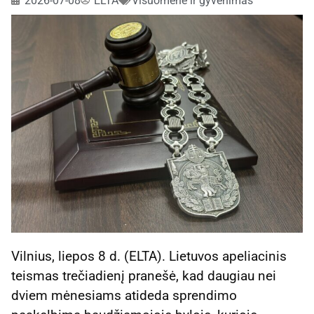
2026-07-08
ELTA
Visuomenė ir gyvenimas
Vilnius, liepos 8 d. (ELTA). Lietuvos apeliacinis
teismas trečiadienį pranešė, kad daugiau nei
dviem mėnesiams atideda sprendimo