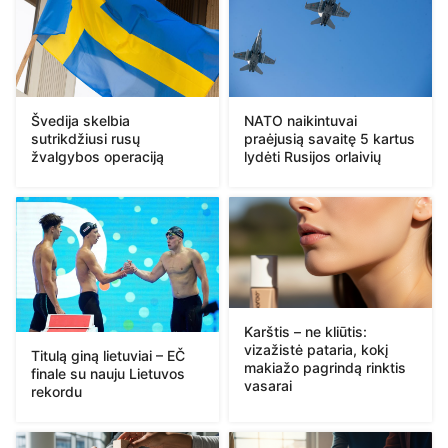
Švedija skelbia
NATO naikintuvai
sutrikdžiusi rusų
praėjusią savaitę 5 kartus
žvalgybos operaciją
lydėti Rusijos orlaivių
Karštis – ne kliūtis:
vizažistė pataria, kokį
Titulą giną lietuviai – EČ
makiažo pagrindą rinktis
finale su nauju Lietuvos
vasarai
rekordu