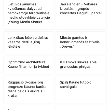
Lietuvos jaunimas
Jau šiandien – Vakarės
kviečiamas dalyvauti
Urbaitės ir grupės
nemokamoje tarptautinėje
koncertas Gegučių parke!
medijų stovykloje Latvijoje
„Young Media Sharks“
Lenkiškas lečo su dešra:
Miesto gamtos ir
vasaros derlius jūsų
bendruomenės festivalis
lėkštėje
„Drevės“
Optimizmo architektūra.
KTU mokslininkas apie
Kauno filharmonija (video)
grynuosius pinigus
Rugpjūčio 6-osios orų
Spalį Kaune futbolo
prognozė Kaune: karšta
savaitgalis
diena baigsis audra su
kruša