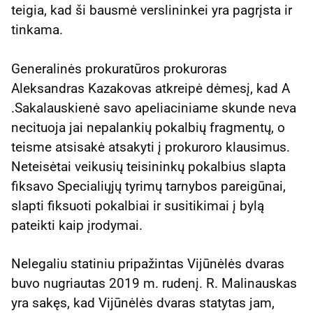
teigia, kad ši bausmė verslininkei yra pagrįsta ir
tinkama.
Generalinės prokuratūros prokuroras
Aleksandras Kazakovas atkreipė dėmesį, kad A
.Sakalauskienė savo apeliaciniame skunde neva
necituoja jai nepalankių pokalbių fragmentų, o
teisme atsisakė atsakyti į prokuroro klausimus.
Neteisėtai veikusių teisininkų pokalbius slapta
fiksavo Specialiųjų tyrimų tarnybos pareigūnai,
slapti fiksuoti pokalbiai ir susitikimai į bylą
pateikti kaip įrodymai.
Nelegaliu statiniu pripažintas Vijūnėlės dvaras
buvo nugriautas 2019 m. rudenį. R. Malinauskas
yra sakęs, kad Vijūnėlės dvaras statytas jam,