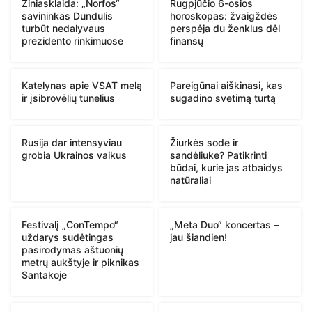
Žiniasklaida: „Norfos“
Rugpjūčio 6-osios
savininkas Dundulis
horoskopas: žvaigždės
turbūt nedalyvaus
perspėja du ženklus dėl
prezidento rinkimuose
finansų
Katelynas apie VSAT melą
Pareigūnai aiškinasi, kas
ir įsibrovėlių tunelius
sugadino svetimą turtą
Rusija dar intensyviau
Žiurkės sode ir
grobia Ukrainos vaikus
sandėliuke? Patikrinti
būdai, kurie jas atbaidys
natūraliai
Festivalį „ConTempo“
„Meta Duo“ koncertas –
uždarys sudėtingas
jau šiandien!
pasirodymas aštuonių
metrų aukštyje ir piknikas
Santakoje