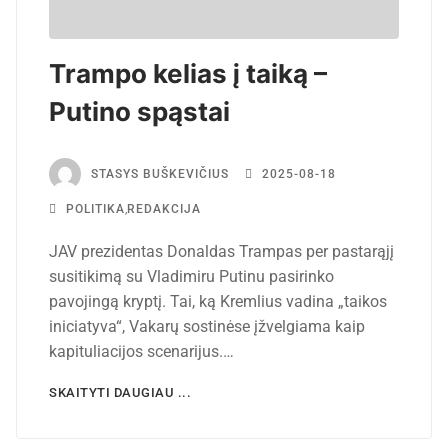
Trampo kelias į taiką –
Putino spąstai
STASYS BUŠKEVIČIUS
2025-08-18
POLITIKA
,
REDAKCIJA
JAV prezidentas Donaldas Trampas per pastarąjį
susitikimą su Vladimiru Putinu pasirinko
pavojingą kryptį. Tai, ką Kremlius vadina „taikos
iniciatyva“, Vakarų sostinėse įžvelgiama kaip
kapituliacijos scenarijus.…
SKAITYTI DAUGIAU ...