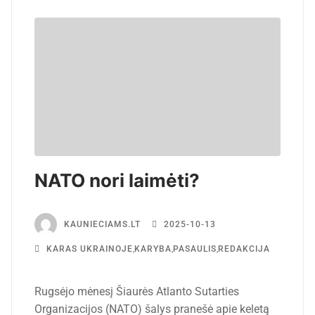
NATO nori laimėti?
KAUNIECIAMS.LT
2025-10-13
KARAS UKRAINOJE
,
KARYBA
,
PASAULIS
,
REDAKCIJA
Rugsėjo mėnesį Šiaurės Atlanto Sutarties
Organizacijos (NATO) šalys pranešė apie keletą