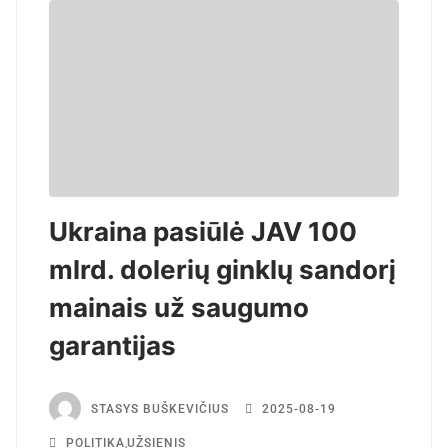
Ukraina pasiūlė JAV 100
mlrd. dolerių ginklų sandorį
mainais už saugumo
garantijas
STASYS BUŠKEVIČIUS
2025-08-19
POLITIKA
,
UŽSIENIS