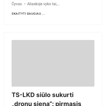
Čyvas. – Aliaskoje vyko tai,…
SKAITYTI DAUGIAU ...
TS-LKD siūlo sukurti
„dronų sieną“: pirmasis