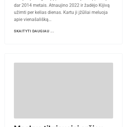
dar 2014 metais. Atnaujino 2022 ir žadėjo Kijivą
užimti per kelias dienas. Kartu ji įžūliai meluoja
apie vienašališką…
SKAITYTI DAUGIAU ...