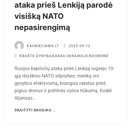
ataka prieš Lenkiją parodė
visišką NATO
nepasirengimą
KAUNIECIAMS.LT
2025-09-12
KRAŠTO GYNYBA
,
KARAS UKRAINOJE
,
NUOMONĖ
Rusijos bepiločių ataka prieš Lenkiją rugsėjo 10-
ąją išryškino NATO silpnybes: menką oro
gynybos efektyvumą, brangias raketas prieš
pigius dronus ir politinės valios trūkumą. Kodėl
Aljansas…
SKAITYTI DAUGIAU ...