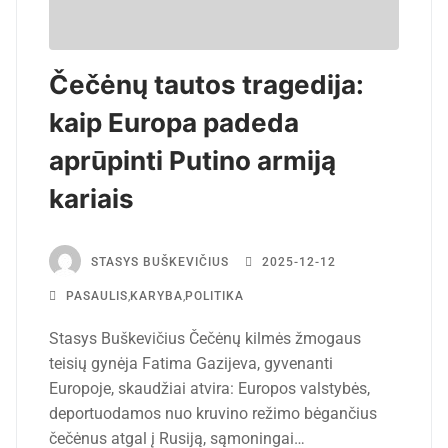
Čečėnų tautos tragedija:
kaip Europa padeda
aprūpinti Putino armiją
kariais
STASYS BUŠKEVIČIUS
2025-12-12
PASAULIS
,
KARYBA
,
POLITIKA
Stasys Buškevičius Čečėnų kilmės žmogaus
teisių gynėja Fatima Gazijeva, gyvenanti
Europoje, skaudžiai atvira: Europos valstybės,
deportuodamos nuo kruvino režimo bėgančius
čečėnus atgal į Rusiją, sąmoningai…