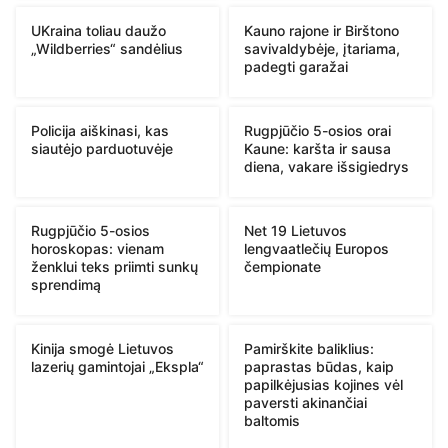
UKraina toliau daužo
Kauno rajone ir Birštono
„Wildberries“ sandėlius
savivaldybėje, įtariama,
padegti garažai
Policija aiškinasi, kas
Rugpjūčio 5-osios orai
siautėjo parduotuvėje
Kaune: karšta ir sausa
diena, vakare išsigiedrys
Rugpjūčio 5-osios
Net 19 Lietuvos
horoskopas: vienam
lengvaatlečių Europos
ženklui teks priimti sunkų
čempionate
sprendimą
Kinija smogė Lietuvos
Pamirškite baliklius:
lazerių gamintojai „Ekspla“
paprastas būdas, kaip
papilkėjusias kojines vėl
paversti akinančiai
baltomis