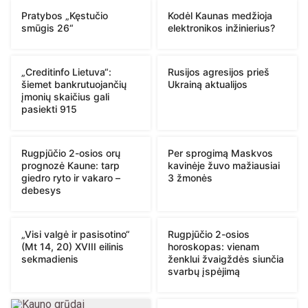
Pratybos „Kęstučio
Kodėl Kaunas medžioja
smūgis 26“
elektronikos inžinierius?
„Creditinfo Lietuva“:
Rusijos agresijos prieš
šiemet bankrutuojančių
Ukrainą aktualijos
įmonių skaičius gali
pasiekti 915
Rugpjūčio 2-osios orų
Per sprogimą Maskvos
prognozė Kaune: tarp
kavinėje žuvo mažiausiai
giedro ryto ir vakaro –
3 žmonės
debesys
„Visi valgė ir pasisotino“
Rugpjūčio 2-osios
(Mt 14, 20) XVIII eilinis
horoskopas: vienam
sekmadienis
ženklui žvaigždės siunčia
svarbų įspėjimą