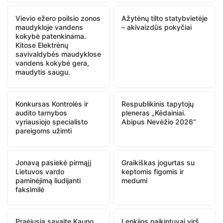
Vievio ežero poilsio zonos
Ažytėnų tilto statybvietėje
maudykloje vandens
– akivaizdūs pokyčiai
kokybė patenkinama.
Kitose Elektrėnų
savivaldybės maudyklose
vandens kokybė gera,
maudytis saugu.
Konkursas Kontrolės ir
Respublikinis tapytojų
audito tarnybos
pleneras „Kėdainiai.
vyriausiojo specialisto
Abipus Nevėžio 2026“
pareigoms užimti
Jonavą pasiekė pirmąjį
Graikiškas jogurtas su
Lietuvos vardo
keptomis figomis ir
paminėjimą liudijanti
medumi
faksimilė
Praėjusią savaitę Kauno
Lenkijos naikintuvai virš