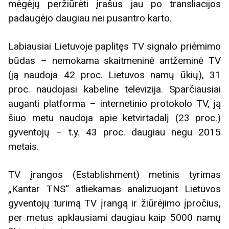
mėgėjų peržiūrėti įrašus jau po transliacijos
padaugėjo daugiau nei pusantro karto.
Labiausiai Lietuvoje paplitęs TV signalo priėmimo
būdas – nemokama skaitmeninė antžeminė TV
(ją naudoja 42 proc. Lietuvos namų ūkių), 31
proc. naudojasi kabeline televizija. Sparčiausiai
auganti platforma – internetinio protokolo TV, ją
šiuo metu naudoja apie ketvirtadalį (23 proc.)
gyventojų – t.y. 43 proc. daugiau negu 2015
metais.
TV įrangos (Establishment) metinis tyrimas
„Kantar TNS“ atliekamas analizuojant Lietuvos
gyventojų turimą TV įrangą ir žiūrėjimo įpročius,
per metus apklausiami daugiau kaip 5000 namų