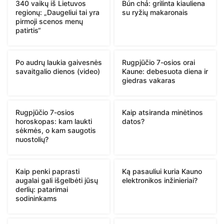
340 vaikų iš Lietuvos
Bún chả: grilinta kiauliena
regionų: „Daugeliui tai yra
su ryžių makaronais
pirmoji scenos menų
patirtis“
Po audrų laukia gaivesnės
Rugpjūčio 7-osios orai
savaitgalio dienos (video)
Kaune: debesuota diena ir
giedras vakaras
Rugpjūčio 7-osios
Kaip atsiranda minėtinos
horoskopas: kam laukti
datos?
sėkmės, o kam saugotis
nuostolių?
Kaip penki paprasti
Ką pasauliui kuria Kauno
augalai gali išgelbėti jūsų
elektronikos inžinieriai?
derlių: patarimai
sodininkams