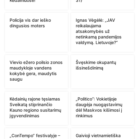
Kėdainiuose!
31)
Policija vis dar ieško
Ignas Vėgėlė: „JAV
dingusios moters
reikalaujama
atsakomybės už
netinkamą pandemijos
valdymą. Lietuvoje?“
Vievio ežero poilsio zonos
Švęskime okupantų
maudykloje vandens
išsinešdinimą
kokybė gera, maudytis
saugu
Kėdainių rajone tęsiamas
„Politico”: Vokietijoje
Sveikatą stiprinančio
daugėja nuogąstavimų
Kauno regiono susitarimų
dėl Maskvos kišimosi į
įgyvendinimas
rinkimus
„ConTempo“ festivalyje –
Gaivioji vietnamietiška