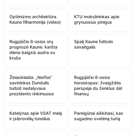
Optimizmo architektūra.
KTU mokslininkas apie
Kauno filharmonija (video)
grynuosius pinigus
Rugpjūčio 6-osios orų
Spalį Kaune futbolo
prognozė Kaune: karšta
savaitgalis
diena baigsis audra su
kruša
Žiniasklaida: „Norfos“
Rugpjūčio 6-osios
savininkas Dundulis
horoskopas: žvaigždės
turbūt nedalyvaus
perspėja du ženklus dėl
prezidento rinkimuose
finansų
Katelynas apie VSAT melą
Pareigūnai aiškinasi, kas
ir įsibrovėlių tunelius
sugadino svetimą turtą