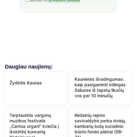
Sutinku su
privatumo politika
Daugiau naujienų:
Kaunietės išradingumas:
Žydintis Kaunas
kaip pasigaminti stilingas
žaliuzes iš tapetų likučių
vos per 10 minučių
Tarptautinis vargonų
Kėdainių rajono
muzikos festivalis
savivaldybė perka dviejų
„Cantus organi“ kviečia į
kambarių butą socialinio
išskirtinį koncertą
būsto fondo plėtrai (SB-