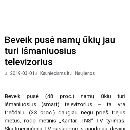
Beveik pusė namų ūkių jau
turi išmaniuosius
televizorius
2019-03-01
Kaunieciams.lt
Naujienos
Beveik pusė (48 proc.) namų ūkių turi
išmaniuosius (smart) televizorius – tai yra
trečdaliu (33 proc.) daugiau negu prieš trejus
metus, rodo metinis „Kantar TNS“ TV tyrimas.
Skaitmeninėmis TV paslaugomis naudojasi devyni