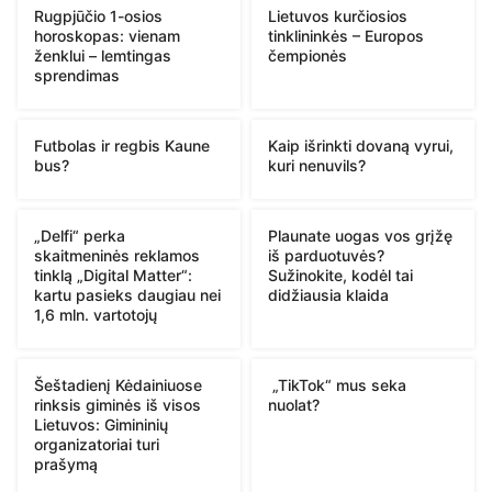
Rugpjūčio 1-osios
Lietuvos kurčiosios
horoskopas: vienam
tinklininkės – Europos
ženklui – lemtingas
čempionės
sprendimas
Futbolas ir regbis Kaune
Kaip išrinkti dovaną vyrui,
bus?
kuri nenuvils?
„Delfi“ perka
Plaunate uogas vos grįžę
skaitmeninės reklamos
iš parduotuvės?
tinklą „Digital Matter“:
Sužinokite, kodėl tai
kartu pasieks daugiau nei
didžiausia klaida
1,6 mln. vartotojų
Šeštadienį Kėdainiuose
„TikTok“ mus seka
rinksis giminės iš visos
nuolat?
Lietuvos: Gimininių
organizatoriai turi
prašymą