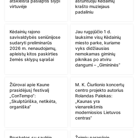
atskleista paslaptis slypi
aštuntuoju Kėdainių
virtuvėje
krašto muziejaus
padaliniu
Kėdainių rajono
Jau rugpjūčio 1 d.
savivaldybės seniūnijose
lauksime visų Kėdainių
sudaryti preliminarūs
miesto parke, kuriame
2026 m. nenaudojamų,
vyks didžiausias
apleistų kitos paskirties
nemokamas giminių
žemės sklypų sąrašai
piknikas po atviru
dangumi – „Gimininės”
Žiūrovai apie Kaune
M. K. Čiurlionio koncertų
prasidėjusį festivalį
centro projekto autorius
„ConTempo“:
Rolandas Palekas:
„Skulptūriška, netikėta,
„Kaunas yra
organiška“
vienareikšmis
moderniosios Lietuvos
centras“
Brusketos su saulėje
Žeimių parapijoje