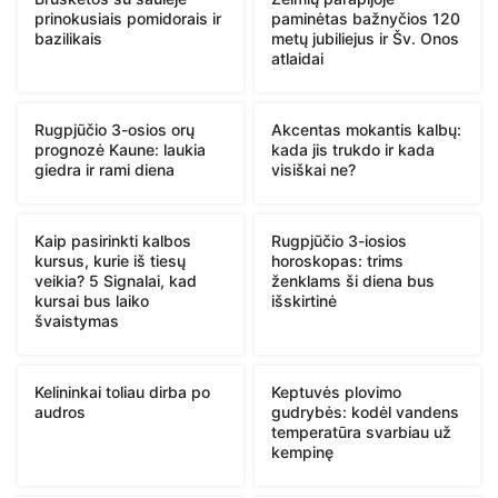
prinokusiais pomidorais ir
paminėtas bažnyčios 120
bazilikais
metų jubiliejus ir Šv. Onos
atlaidai
Rugpjūčio 3-osios orų
Akcentas mokantis kalbų:
prognozė Kaune: laukia
kada jis trukdo ir kada
giedra ir rami diena
visiškai ne?
Kaip pasirinkti kalbos
Rugpjūčio 3-iosios
kursus, kurie iš tiesų
horoskopas: trims
veikia? 5 Signalai, kad
ženklams ši diena bus
kursai bus laiko
išskirtinė
švaistymas
Kelininkai toliau dirba po
Keptuvės plovimo
audros
gudrybės: kodėl vandens
temperatūra svarbiau už
kempinę