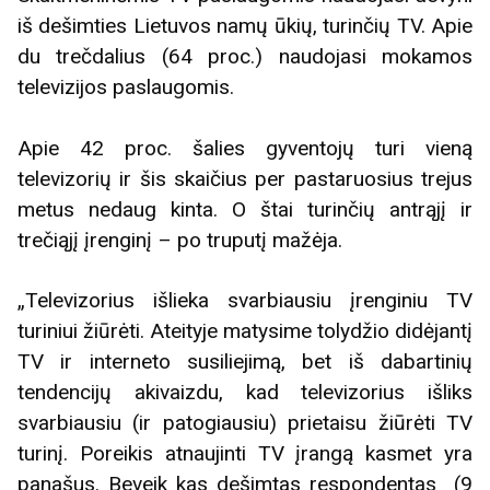
iš dešimties Lietuvos namų ūkių, turinčių TV. Apie
du trečdalius (64 proc.) naudojasi mokamos
televizijos paslaugomis.
Apie 42 proc. šalies gyventojų turi vieną
televizorių ir šis skaičius per pastaruosius trejus
metus nedaug kinta. O štai turinčių antrąjį ir
trečiąjį įrenginį – po truputį mažėja.
„Televizorius išlieka svarbiausiu įrenginiu TV
turiniui žiūrėti. Ateityje matysime tolydžio didėjantį
TV ir interneto susiliejimą, bet iš dabartinių
tendencijų akivaizdu, kad televizorius išliks
svarbiausiu (ir patogiausiu) prietaisu žiūrėti TV
turinį. Poreikis atnaujinti TV įrangą kasmet yra
panašus. Beveik kas dešimtas respondentas (9