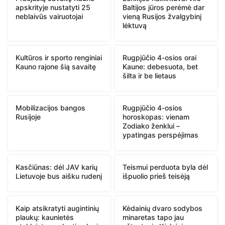
apskrityje nustatyti 25
Baltijos jūros perėmė dar
neblaivūs vairuotojai
vieną Rusijos žvalgybinį
lėktuvą
Kultūros ir sporto renginiai
Rugpjūčio 4-osios orai
Kauno rajone šią savaitę
Kaune: debesuota, bet
šilta ir be lietaus
Mobilizacijos bangos
Rugpjūčio 4-osios
Rusijoje
horoskopas: vienam
Zodiako ženklui –
ypatingas perspėjimas
Kasčiūnas: dėl JAV karių
Teismui perduota byla dėl
Lietuvoje bus aišku rudenį
išpuolio prieš teisėją
Kaip atsikratyti augintinių
Kėdainių dvaro sodybos
plaukų: kaunietės
minaretas tapo jau