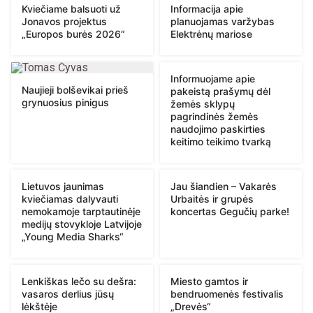
Kviečiame balsuoti už
Informacija apie
Jonavos projektus
planuojamas varžybas
„Europos burės 2026“
Elektrėnų mariose
Informuojame apie
Naujieji bolševikai prieš
pakeistą prašymų dėl
grynuosius pinigus
žemės sklypų
pagrindinės žemės
naudojimo paskirties
keitimo teikimo tvarką
Lietuvos jaunimas
Jau šiandien – Vakarės
kviečiamas dalyvauti
Urbaitės ir grupės
nemokamoje tarptautinėje
koncertas Gegučių parke!
medijų stovykloje Latvijoje
„Young Media Sharks“
Lenkiškas lečo su dešra:
Miesto gamtos ir
vasaros derlius jūsų
bendruomenės festivalis
lėkštėje
„Drevės“