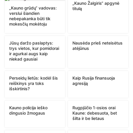
„Kauno Žalgiris“ apgynė
„Kauno grūdų“ vadovas:
titulą
verslui šiandien
nebepakanka būti tik
mokesčių mokėtoju
Jūsų daržo paslaptys:
Nausėda prieš neteisėtus
trys vietos, kur pomidorai
atėjūnus
ir agurkai augs kaip
niekad gausiai
Perseidų lietūs: kodėl šis
Kaip Rusija finansuoja
reiškinys yra toks
agresiją
išskirtinis?
Kauno policija ieško
Rugpjūčio 1-osios orai
dingusio žmogaus
Kaune: debesuota, bet
šilta ir be lietaus