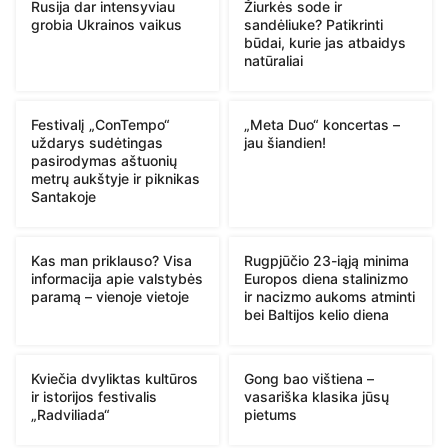
Rusija dar intensyviau
Žiurkės sode ir
grobia Ukrainos vaikus
sandėliuke? Patikrinti
būdai, kurie jas atbaidys
natūraliai
Festivalį „ConTempo“
„Meta Duo“ koncertas –
uždarys sudėtingas
jau šiandien!
pasirodymas aštuonių
metrų aukštyje ir piknikas
Santakoje
Kas man priklauso? Visa
Rugpjūčio 23-iąją minima
informacija apie valstybės
Europos diena stalinizmo
paramą – vienoje vietoje
ir nacizmo aukoms atminti
bei Baltijos kelio diena
Kviečia dvyliktas kultūros
Gong bao vištiena –
ir istorijos festivalis
vasariška klasika jūsų
„Radviliada“
pietums