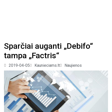
Sparčiai auganti „Debifo“
tampa „Factris“
2019-04-05
Kaunieciams.lt
Naujienos