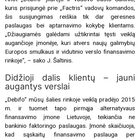
kuris prisijungė prie „Factris“ vadovų komandos,
šis susijungimas reiškia tik dar geresnes
paslaugas bei aptarnavimo kokybę klientams.
„Džiaugiamės galėdami užtikrintai tęsti veiklą
augančioje įmonėje, kuri atvers naujų galimybių
Europos smulkaus ir vidutinio verslo finansavimo
rinkoje“, – sako J. Šaltinis.
Didžioji dalis klientų – jauni
augantys verslai
„Debifo“ mūsų šalies rinkoje veiklą pradėjo 2015
m. ir tuomet tapo pirmąja alternatyvaus
finansavimo įmone Lietuvoje, teikiančia ne
bankinio faktoringo paslaugas. Įmonė skaičiuoja,
kad sąskaitų finansavimo paslauga per