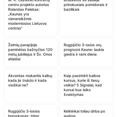
centro projekto autorius
prinokusiais pomidorais ir
Rolandas Palekas:
bazilikais
„Kaunas yra
vienareikšmis
moderniosios Lietuvos
centras“
Žeimių parapijoje
Rugpjūčio 3-osios orų
paminėtas bažnyčios 120
prognozė Kaune: laukia
metų jubiliejus ir Šv. Onos
giedra ir rami diena
atlaidai
Akcentas mokantis kalbų:
Kaip pasirinkti kalbos
kada jis trukdo ir kada
kursus, kurie iš tiesų
visiškai ne?
veikia? 5 Signalai, kad
kursai bus laiko
švaistymas
Rugpjūčio 3-iosios
Kelininkai toliau dirba po
horoskopas: trims
audros