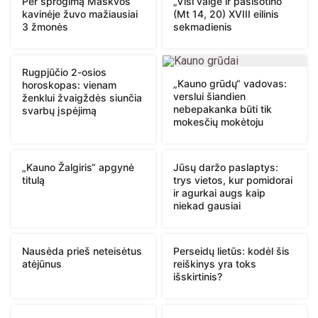
Per sprogimą Maskvos
„Visi valgė ir pasisotino“
kavinėje žuvo mažiausiai
(Mt 14, 20) XVIII eilinis
3 žmonės
sekmadienis
Rugpjūčio 2-osios
„Kauno grūdų“ vadovas:
horoskopas: vienam
verslui šiandien
ženklui žvaigždės siunčia
nebepakanka būti tik
svarbų įspėjimą
mokesčių mokėtoju
„Kauno Žalgiris“ apgynė
Jūsų daržo paslaptys:
titulą
trys vietos, kur pomidorai
ir agurkai augs kaip
niekad gausiai
Nausėda prieš neteisėtus
Perseidų lietūs: kodėl šis
atėjūnus
reiškinys yra toks
išskirtinis?