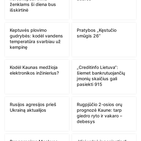
ženklams ši diena bus
išskirtinė
Keptuvės plovimo
Pratybos „Kęstučio
gudrybės: kodėl vandens
smūgis 26“
temperatūra svarbiau už
kempinę
Kodėl Kaunas medžioja
„Creditinfo Lietuva“:
elektronikos inžinierius?
šiemet bankrutuojančių
įmonių skaičius gali
pasiekti 915
Rusijos agresijos prieš
Rugpjūčio 2-osios orų
Ukrainą aktualijos
prognozė Kaune: tarp
giedro ryto ir vakaro –
debesys