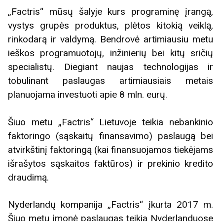
„Factris“ mūsų šalyje kurs programinę įrangą,
vystys grupės produktus, plėtos kitokią veiklą,
rinkodarą ir valdymą. Bendrovė artimiausiu metu
ieškos programuotojų, inžinierių bei kitų sričių
specialistų. Diegiant naujas technologijas ir
tobulinant paslaugas artimiausiais metais
planuojama investuoti apie 8 mln. eurų.
Šiuo metu „Factris“ Lietuvoje teikia nebankinio
faktoringo (sąskaitų finansavimo) paslaugą bei
atvirkštinį faktoringą (kai finansuojamos tiekėjams
išrašytos sąskaitos faktūros) ir prekinio kredito
draudimą.
Nyderlandų kompanija „Factris“ įkurta 2017 m.
Šiuo metu įmonė paslaugas teikia Nyderlanduose