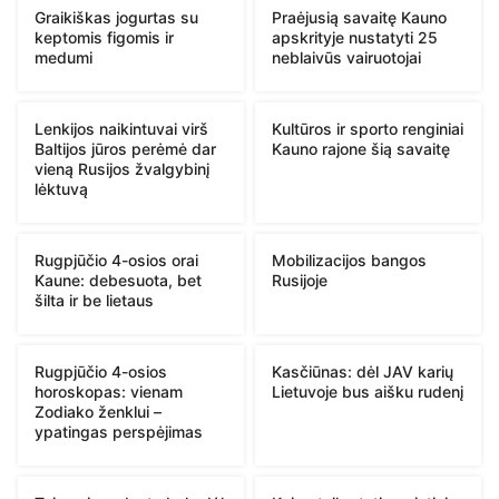
Graikiškas jogurtas su
Praėjusią savaitę Kauno
keptomis figomis ir
apskrityje nustatyti 25
medumi
neblaivūs vairuotojai
Lenkijos naikintuvai virš
Kultūros ir sporto renginiai
Baltijos jūros perėmė dar
Kauno rajone šią savaitę
vieną Rusijos žvalgybinį
lėktuvą
Rugpjūčio 4-osios orai
Mobilizacijos bangos
Kaune: debesuota, bet
Rusijoje
šilta ir be lietaus
Rugpjūčio 4-osios
Kasčiūnas: dėl JAV karių
horoskopas: vienam
Lietuvoje bus aišku rudenį
Zodiako ženklui –
ypatingas perspėjimas