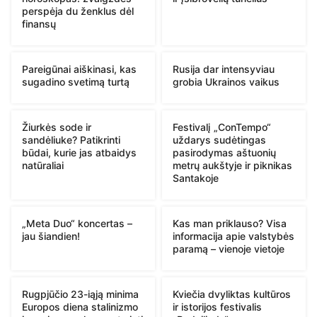
perspėja du ženklus dėl
finansų
Pareigūnai aiškinasi, kas
Rusija dar intensyviau
sugadino svetimą turtą
grobia Ukrainos vaikus
Žiurkės sode ir
Festivalį „ConTempo“
sandėliuke? Patikrinti
uždarys sudėtingas
būdai, kurie jas atbaidys
pasirodymas aštuonių
natūraliai
metrų aukštyje ir piknikas
Santakoje
„Meta Duo“ koncertas –
Kas man priklauso? Visa
jau šiandien!
informacija apie valstybės
paramą – vienoje vietoje
Rugpjūčio 23-iąją minima
Kviečia dvyliktas kultūros
Europos diena stalinizmo
ir istorijos festivalis