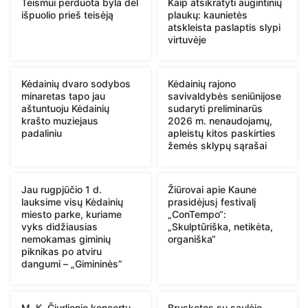
Teismui perduota byla dėl
Kaip atsikratyti augintinių
išpuolio prieš teisėją
plaukų: kaunietės
atskleista paslaptis slypi
virtuvėje
Kėdainių dvaro sodybos
Kėdainių rajono
minaretas tapo jau
savivaldybės seniūnijose
aštuntuoju Kėdainių
sudaryti preliminarūs
krašto muziejaus
2026 m. nenaudojamų,
padaliniu
apleistų kitos paskirties
žemės sklypų sąrašai
Jau rugpjūčio 1 d.
Žiūrovai apie Kaune
lauksime visų Kėdainių
prasidėjusį festivalį
miesto parke, kuriame
„ConTempo“:
vyks didžiausias
„Skulptūriška, netikėta,
nemokamas giminių
organiška“
piknikas po atviru
dangumi – „Gimininės”
M. K. Čiurlionio koncertų
Brusketos su saulėje