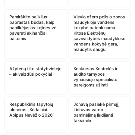
Pamirškite baliklius:
Vievio ežero poilsio zonos
paprastas būdas, kaip
maudykloje vandens
papilkėjusias kojines vėl
kokybė patenkinama.
paversti akinančiai
Kitose Elektrėnų
baltomis
savivaldybės maudyklose
vandens kokybė gera,
maudytis saugu.
Ažytėnų tilto statybvietėje
Konkursas Kontrolės ir
– akivaizdūs pokyčiai
audito tarnybos
vyriausiojo specialisto
pareigoms užimti
Respublikinis tapytojų
Jonavą pasiekė pirmąjį
pleneras „Kėdainiai.
Lietuvos vardo
Abipus Nevėžio 2026“
paminėjimą liudijanti
faksimilė