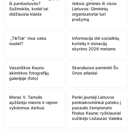
iš parduotuvės?
rinksis giminės iš visos
Sužinokite, kodėl tai
Lietuvos: Gimininių
didžiausia klaida
organizatoriai turi
prašymą
„TikTok“ mus seka
Informacija dėl socialinių
nuolat?
kortelių ir donacijų
skyrimo 2026 metams
Vasariškos Kauno
Skaruliuose paminėti Šv.
akimirkos fotografijų
Onos atlaidai
galerijoje (foto)
Meras V. Tamulis
Penki jaunieji Lietuvos
apžiūrėjo mieste ir rajone
penkiakovininkai pateko į
vykdomus darbus
pasaulio čempionato
finalus Kaune: ryškiausiai
sužibėjo Liutauras Valeika