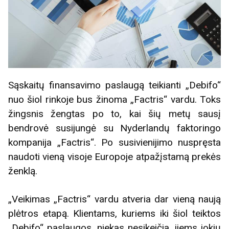
Sąskaitų finansavimo paslaugą teikianti „Debifo“
nuo šiol rinkoje bus žinoma „Factris“ vardu. Toks
žingsnis žengtas po to, kai šių metų sausį
bendrovė susijungė su Nyderlandų faktoringo
kompanija „Factris“. Po susivienijimo nuspręsta
naudoti vieną visoje Europoje atpažįstamą prekės
ženklą.
„Veikimas „Factris“ vardu atveria dar vieną naują
plėtros etapą. Klientams, kuriems iki šiol teiktos
„Debifo“ paslaugos, niekas nesikeičia, jiems jokių