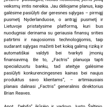
veiksmų imtis nereikia. Jau dėliojame planus, kaip
galėsime pasiūlyti dar geresnes sąlygas – pirmąjį
pusmetį Nyderlanduose, o antrąjį pusmetį ir
Lietuvoje pristatysime platformą, kuri bus
nuodugniai derinama su geriausia finansų srities
patirtimi ir naujosiomis technologijomis, taip
sudarant sąlygas mažinti bet kokią galimą riziką ir
automatiškai valdyti bei tvarkyti įmonių
finansavimą. Be to, „Factris“ planuoja tapti
specializuotu banku, tad ateityje galėsime
pasiūlyti konkurencingesnes kainas bei naujus
produktus savo klientams“, – artimiausiais
planais dalinasi „Factris“ generalinis direktorius
Brian Reaves.
Anot „Debifo” įkūrėjo ir vadovo Justo Šaltinio,