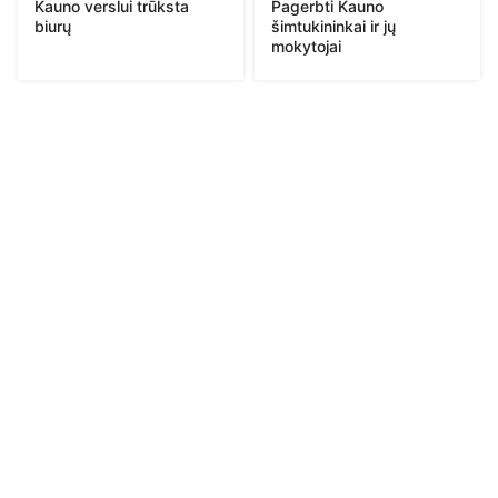
Kauno verslui trūksta
Pagerbti Kauno
biurų
šimtukininkai ir jų
mokytojai