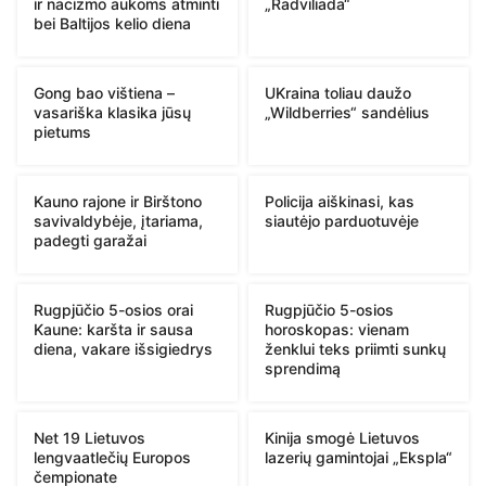
ir nacizmo aukoms atminti
„Radviliada“
bei Baltijos kelio diena
Gong bao vištiena –
UKraina toliau daužo
vasariška klasika jūsų
„Wildberries“ sandėlius
pietums
Kauno rajone ir Birštono
Policija aiškinasi, kas
savivaldybėje, įtariama,
siautėjo parduotuvėje
padegti garažai
Rugpjūčio 5-osios orai
Rugpjūčio 5-osios
Kaune: karšta ir sausa
horoskopas: vienam
diena, vakare išsigiedrys
ženklui teks priimti sunkų
sprendimą
Net 19 Lietuvos
Kinija smogė Lietuvos
lengvaatlečių Europos
lazerių gamintojai „Ekspla“
čempionate