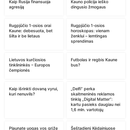
Kaip Rusija finansuoja
Kauno policija ieško
agresiją
dingusio žmogaus
Rugpjūčio 1-osios orai
Rugpjūčio 1-osios
Kaune: debesuota, bet
horoskopas: vienam
šilta ir be lietaus
ženklui – lemtingas
sprendimas
Lietuvos kurčiosios
Futbolas ir regbis Kaune
tinklininkės – Europos
bus?
čempionės
Kaip išrinkti dovaną vyrui,
„Delfi“ perka
kuri nenuvils?
skaitmeninės reklamos
tinklą „Digital Matter“:
kartu pasieks daugiau nei
1,6 mln. vartotojų
Plaunate uogas vos grįžę
Šeštadienį Kėdainiuose