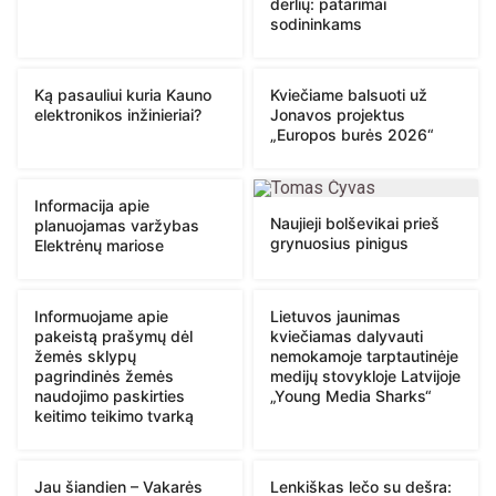
derlių: patarimai
sodininkams
Ką pasauliui kuria Kauno
Kviečiame balsuoti už
elektronikos inžinieriai?
Jonavos projektus
„Europos burės 2026“
Informacija apie
Naujieji bolševikai prieš
planuojamas varžybas
grynuosius pinigus
Elektrėnų mariose
Informuojame apie
Lietuvos jaunimas
pakeistą prašymų dėl
kviečiamas dalyvauti
žemės sklypų
nemokamoje tarptautinėje
pagrindinės žemės
medijų stovykloje Latvijoje
naudojimo paskirties
„Young Media Sharks“
keitimo teikimo tvarką
Jau šiandien – Vakarės
Lenkiškas lečo su dešra: