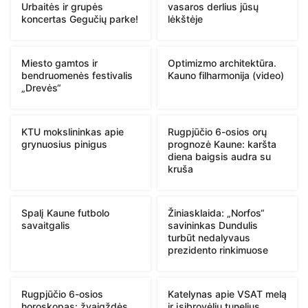
Urbaitės ir grupės
vasaros derlius jūsų
koncertas Gegučių parke!
lėkštėje
Miesto gamtos ir
Optimizmo architektūra.
bendruomenės festivalis
Kauno filharmonija (video)
„Drevės“
KTU mokslininkas apie
Rugpjūčio 6-osios orų
grynuosius pinigus
prognozė Kaune: karšta
diena baigsis audra su
kruša
Spalį Kaune futbolo
Žiniasklaida: „Norfos“
savaitgalis
savininkas Dundulis
turbūt nedalyvaus
prezidento rinkimuose
Rugpjūčio 6-osios
Katelynas apie VSAT melą
horoskopas: žvaigždės
ir įsibrovėlių tunelius