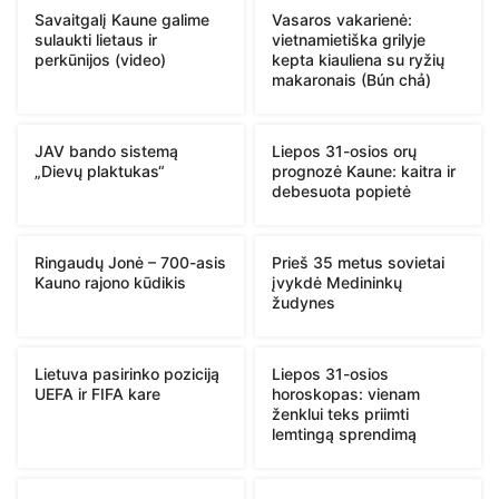
Savaitgalį Kaune galime
Vasaros vakarienė:
sulaukti lietaus ir
vietnamietiška grilyje
perkūnijos (video)
kepta kiauliena su ryžių
makaronais (Bún chả)
JAV bando sistemą
Liepos 31-osios orų
„Dievų plaktukas“
prognozė Kaune: kaitra ir
debesuota popietė
Ringaudų Jonė – 700-asis
Prieš 35 metus sovietai
Kauno rajono kūdikis
įvykdė Medininkų
žudynes
Lietuva pasirinko poziciją
Liepos 31-osios
UEFA ir FIFA kare
horoskopas: vienam
ženklui teks priimti
lemtingą sprendimą