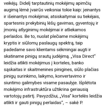
veikėjų. Didelį tarptautinių mokėjimų apimčių
augimą lėmė įvairūs veiksniai tokie kaip: įeinantys
ir išeinantys mokėjimai, atsiskaitymai su tiekėjais,
spartesnis prekybinių lėšų gavimas, gyventojų ir
įmonių atlyginimų mokėjimai ir atliekamos
perlaidos. Be to, nuolat plečiame mokėjimų
kryptis ir siūlomų paslaugų spektrą, taip
padedame savo klientams sėkmingai augti ir
skatiname pinigų srautų judėjimą. „Visa Direct“
leidžia atlikti mokėjimus į korteles, banko
sąskaitas ir skaitmenines pinigines, siūlo plačias
pinigų surinkimo, laikymo, konvertavimo ir
siuntimo galimybes visame pasaulyje. Išplėtota
mokėjimo infrastruktūra užtikrina geriausią
vartotojų patirtį. Pavyzdžiui, „Visa“ kortelės leidžia
atlikti ir gauti pinigų perlaidas“, – sakė P.