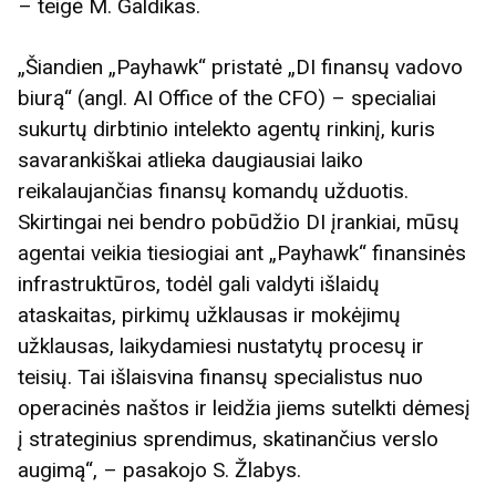
– teigė M. Galdikas.
„Šiandien „Payhawk“ pristatė „DI finansų vadovo
biurą“ (angl. AI Office of the CFO) – specialiai
sukurtų dirbtinio intelekto agentų rinkinį, kuris
savarankiškai atlieka daugiausiai laiko
reikalaujančias finansų komandų užduotis.
Skirtingai nei bendro pobūdžio DI įrankiai, mūsų
agentai veikia tiesiogiai ant „Payhawk“ finansinės
infrastruktūros, todėl gali valdyti išlaidų
ataskaitas, pirkimų užklausas ir mokėjimų
užklausas, laikydamiesi nustatytų procesų ir
teisių. Tai išlaisvina finansų specialistus nuo
operacinės naštos ir leidžia jiems sutelkti dėmesį
į strateginius sprendimus, skatinančius verslo
augimą“, – pasakojo S. Žlabys.