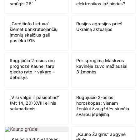
smūgis 26“
elektronikos inžinierius?
„Creditinfo Lietuva“:
Rusijos agresijos prieš
šiemet bankrutuojančių
Ukrainą aktualijos
įmonių skaičius gali
pasiekti 915
Rugpjūčio 2-osios orų
Per sprogimą Maskvos
prognozė Kaune: tarp
kavinėje žuvo mažiausiai
giedro ryto ir vakaro –
3 žmonės
debesys
„Visi valgė ir pasisotino“
Rugpjūčio 2-osios
(Mt 14, 20) XVIII eilinis
horoskopas: vienam
sekmadienis
ženklui žvaigždės siunčia
svarbų įspėjimą
„Kauno Žalgiris“ apgynė
„Kauno grūdų“ vadovas:
titulą