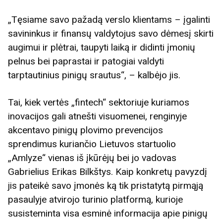
„Tęsiame savo pažadą verslo klientams – įgalinti
savininkus ir finansų valdytojus savo dėmesį skirti
augimui ir plėtrai, taupyti laiką ir didinti įmonių
pelnus bei paprastai ir patogiai valdyti
tarptautinius pinigų srautus“, – kalbėjo jis.
Tai, kiek vertės „fintech“ sektoriuje kuriamos
inovacijos gali atnešti visuomenei, renginyje
akcentavo pinigų plovimo prevencijos
sprendimus kuriančio Lietuvos startuolio
„Amlyze“ vienas iš įkūrėjų bei jo vadovas
Gabrielius Erikas Bilkštys. Kaip konkretų pavyzdį
jis pateikė savo įmonės ką tik pristatytą pirmąją
pasaulyje atvirojo turinio platformą, kurioje
susisteminta visa esminė informacija apie pinigų