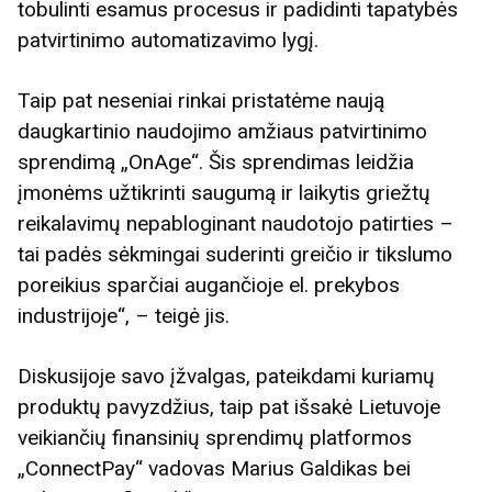
tobulinti esamus procesus ir padidinti tapatybės
patvirtinimo automatizavimo lygį.
Taip pat neseniai rinkai pristatėme naują
daugkartinio naudojimo amžiaus patvirtinimo
sprendimą „OnAge“. Šis sprendimas leidžia
įmonėms užtikrinti saugumą ir laikytis griežtų
reikalavimų nepabloginant naudotojo patirties –
tai padės sėkmingai suderinti greičio ir tikslumo
poreikius sparčiai augančioje el. prekybos
industrijoje“, – teigė jis.
Diskusijoje savo įžvalgas, pateikdami kuriamų
produktų pavyzdžius, taip pat išsakė Lietuvoje
veikiančių finansinių sprendimų platformos
„ConnectPay“ vadovas Marius Galdikas bei