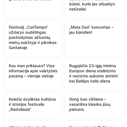
būdai, kurie jas atbaidys
natūraliai
Festivalį „ConTempo“
„Meta Duo“ koncertas –
uždarys sudėtingas
jau šiandien!
pasirodymas aštuonių
metrų aukštyje ir piknikas
Santakoje
Kas man priklauso? Visa
Rugpjūčio 23-iąją minima
informacija apie valstybės
Europos diena stalinizmo
paramą – vienoje vietoje
ir nacizmo aukoms atminti
bei Baltijos kelio diena
Kviečia dvyliktas kultūros
Gong bao vištiena –
ir istorijos festivalis
vasariška klasika jūsų
„Radviliada“
pietums