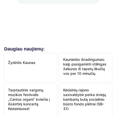
Daugiau naujienų:
Kaunietės išradingumas:
Žydintis Kaunas
kaip pasigaminti stilingas
žaliuzes iš tapetų likučių
vos per 10 minučių
Tarptautinis vargonų
Kėdainių rajono
muzikos festivalis
savivaldybė perka dviejų
„Cantus organi“ kviečia į
kambarių butą socialinio
išskirtinį koncertą
būsto fondo plėtrai (SB-
Kėdainiuose!
31)