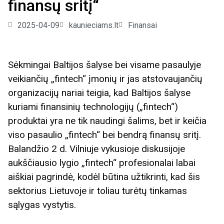
finansų sritį“
2025-04-09
kaunieciams.lt
Finansai
Sėkmingai Baltijos šalyse bei visame pasaulyje
veikiančių „fintech“ įmonių ir jas atstovaujančių
organizacijų nariai teigia, kad Baltijos šalyse
kuriami finansinių technologijų („fintech“)
produktai yra ne tik naudingi šalims, bet ir keičia
viso pasaulio „fintech“ bei bendrą finansų sritį.
Balandžio 2 d. Vilniuje vykusioje diskusijoje
aukščiausio lygio „fintech“ profesionalai labai
aiškiai pagrindė, kodėl būtina užtikrinti, kad šis
sektorius Lietuvoje ir toliau turėtų tinkamas
sąlygas vystytis.