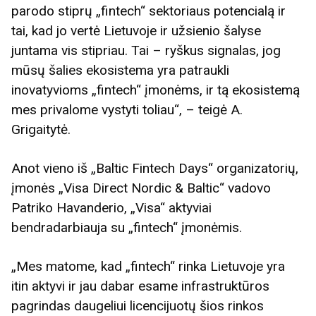
parodo stiprų „fintech“ sektoriaus potencialą ir
tai, kad jo vertė Lietuvoje ir užsienio šalyse
juntama vis stipriau. Tai – ryškus signalas, jog
mūsų šalies ekosistema yra patraukli
inovatyvioms „fintech“ įmonėms, ir tą ekosistemą
mes privalome vystyti toliau“, – teigė A.
Grigaitytė.
Anot vieno iš „Baltic Fintech Days“ organizatorių,
įmonės „Visa Direct Nordic & Baltic“ vadovo
Patriko Havanderio, „Visa“ aktyviai
bendradarbiauja su „fintech“ įmonėmis.
„Mes matome, kad „fintech“ rinka Lietuvoje yra
itin aktyvi ir jau dabar esame infrastruktūros
pagrindas daugeliui licencijuotų šios rinkos