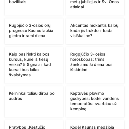
bazilikais
metų jubiliejus ir Šv. Onos
atlaidai
Rugpjūčio 3-osios orų
Akcentas mokantis kalbų:
prognozė Kaune: laukia
kada jis trukdo ir kada
giedra ir rami diena
visiškai ne?
Kaip pasirinkti kalbos
Rugpjūčio 3-iosios
kursus, kurie iš tiesų
horoskopas: trims
veikia? 5 Signalai, kad
ženklams ši diena bus
kursai bus laiko
išskirtinė
švaistymas
Kelininkai toliau dirba po
Keptuvės plovimo
audros
gudrybės: kodėl vandens
temperatūra svarbiau už
kempinę
Pratybos „Kęstučio
Kodėl Kaunas medžioja