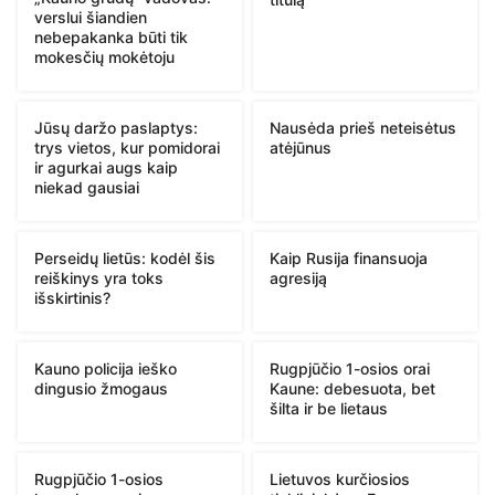
verslui šiandien
nebepakanka būti tik
mokesčių mokėtoju
Jūsų daržo paslaptys:
Nausėda prieš neteisėtus
trys vietos, kur pomidorai
atėjūnus
ir agurkai augs kaip
niekad gausiai
Perseidų lietūs: kodėl šis
Kaip Rusija finansuoja
reiškinys yra toks
agresiją
išskirtinis?
Kauno policija ieško
Rugpjūčio 1-osios orai
dingusio žmogaus
Kaune: debesuota, bet
šilta ir be lietaus
Rugpjūčio 1-osios
Lietuvos kurčiosios