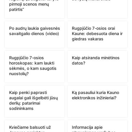
pirmoji scenos menų
patirtis“
Po audrų laukia gaivesnės
Rugpjūčio 7-osios orai
savaitgalio dienos (video)
Kaune: debesuota diena ir
giedras vakaras
Rugpjūčio 7-osios
Kaip atsiranda minėtinos
horoskopas: kam laukti
datos?
sėkmės, o kam saugotis
nuostolių?
Kaip penki paprasti
Ką pasauliui kuria Kauno
augalai gali išgelbėti jūsų
elektronikos inžinieriai?
derlių: patarimai
sodininkams
Kviečiame balsuoti už
Informacija apie