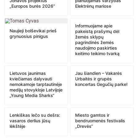
Jonavos projektus
planuojamas varžybas
„Europos burės 2026“
Elektrėnų mariose
Informuojame apie
Naujieji bolševikai prieš
pakeistą prašymų dėl
grynuosius pinigus
žemės sklypų
pagrindinės žemės
naudojimo paskirties
keitimo teikimo tvarką
Lietuvos jaunimas
Jau šiandien – Vakarės
kviečiamas dalyvauti
Urbaitės ir grupės
nemokamoje tarptautinėje
koncertas Gegučių parke!
medijų stovykloje Latvijoje
„Young Media Sharks“
Lenkiškas lečo su dešra:
Miesto gamtos ir
vasaros derlius jūsų
bendruomenės festivalis
lėkštėje
„Drevės“