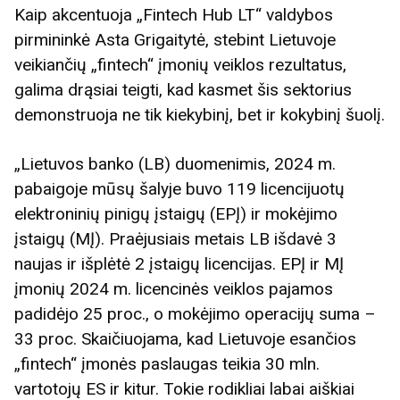
Kaip akcentuoja „Fintech Hub LT“ valdybos
pirmininkė Asta Grigaitytė, stebint Lietuvoje
veikiančių „fintech“ įmonių veiklos rezultatus,
galima drąsiai teigti, kad kasmet šis sektorius
demonstruoja ne tik kiekybinį, bet ir kokybinį šuolį.
„Lietuvos banko (LB) duomenimis, 2024 m.
pabaigoje mūsų šalyje buvo 119 licencijuotų
elektroninių pinigų įstaigų (EPĮ) ir mokėjimo
įstaigų (MĮ). Praėjusiais metais LB išdavė 3
naujas ir išplėtė 2 įstaigų licencijas. EPĮ ir MĮ
įmonių 2024 m. licencinės veiklos pajamos
padidėjo 25 proc., o mokėjimo operacijų suma –
33 proc. Skaičiuojama, kad Lietuvoje esančios
„fintech“ įmonės paslaugas teikia 30 mln.
vartotojų ES ir kitur. Tokie rodikliai labai aiškiai