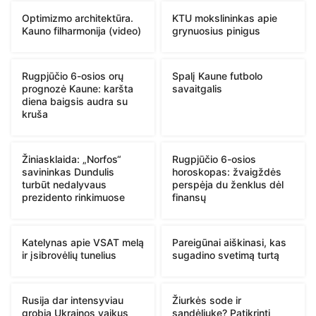
Optimizmo architektūra.
KTU mokslininkas apie
Kauno filharmonija (video)
grynuosius pinigus
Rugpjūčio 6-osios orų
Spalį Kaune futbolo
prognozė Kaune: karšta
savaitgalis
diena baigsis audra su
kruša
Žiniasklaida: „Norfos“
Rugpjūčio 6-osios
savininkas Dundulis
horoskopas: žvaigždės
turbūt nedalyvaus
perspėja du ženklus dėl
prezidento rinkimuose
finansų
Katelynas apie VSAT melą
Pareigūnai aiškinasi, kas
ir įsibrovėlių tunelius
sugadino svetimą turtą
Rusija dar intensyviau
Žiurkės sode ir
grobia Ukrainos vaikus
sandėliuke? Patikrinti