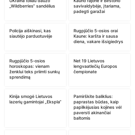
UKraina toliau daužo
Kauno rajone ir Birštono
„Wildberries“ sandėlius
savivaldybėje, įtariama,
padegti garažai
Policija aiškinasi, kas
Rugpjūčio 5-osios orai
siautėjo parduotuvėje
Kaune: karšta ir sausa
diena, vakare išsigiedrys
Rugpjūčio 5-osios
Net 19 Lietuvos
horoskopas: vienam
lengvaatlečių Europos
ženklui teks priimti sunkų
čempionate
sprendimą
Kinija smogė Lietuvos
Pamirškite baliklius:
lazerių gamintojai „Ekspla“
paprastas būdas, kaip
papilkėjusias kojines vėl
paversti akinančiai
baltomis