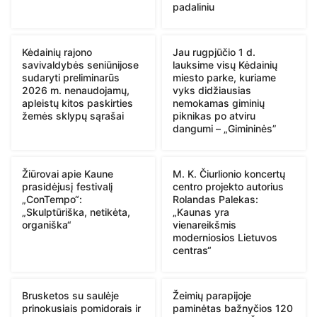
padaliniu
Kėdainių rajono
Jau rugpjūčio 1 d.
savivaldybės seniūnijose
lauksime visų Kėdainių
sudaryti preliminarūs
miesto parke, kuriame
2026 m. nenaudojamų,
vyks didžiausias
apleistų kitos paskirties
nemokamas giminių
žemės sklypų sąrašai
piknikas po atviru
dangumi – „Gimininės”
Žiūrovai apie Kaune
M. K. Čiurlionio koncertų
prasidėjusį festivalį
centro projekto autorius
„ConTempo“:
Rolandas Palekas:
„Skulptūriška, netikėta,
„Kaunas yra
organiška“
vienareikšmis
moderniosios Lietuvos
centras“
Brusketos su saulėje
Žeimių parapijoje
prinokusiais pomidorais ir
paminėtas bažnyčios 120