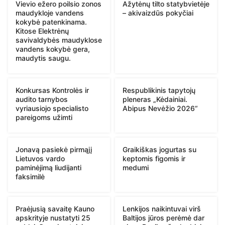
Vievio ežero poilsio zonos
Ažytėnų tilto statybvietėje
maudykloje vandens
– akivaizdūs pokyčiai
kokybė patenkinama.
Kitose Elektrėnų
savivaldybės maudyklose
vandens kokybė gera,
maudytis saugu.
Konkursas Kontrolės ir
Respublikinis tapytojų
audito tarnybos
pleneras „Kėdainiai.
vyriausiojo specialisto
Abipus Nevėžio 2026“
pareigoms užimti
Jonavą pasiekė pirmąjį
Graikiškas jogurtas su
Lietuvos vardo
keptomis figomis ir
paminėjimą liudijanti
medumi
faksimilė
Praėjusią savaitę Kauno
Lenkijos naikintuvai virš
apskrityje nustatyti 25
Baltijos jūros perėmė dar