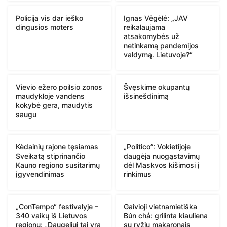
Policija vis dar ieško
Ignas Vėgėlė: „JAV
dingusios moters
reikalaujama
atsakomybės už
netinkamą pandemijos
valdymą. Lietuvoje?“
Vievio ežero poilsio zonos
Švęskime okupantų
maudykloje vandens
išsinešdinimą
kokybė gera, maudytis
saugu
Kėdainių rajone tęsiamas
„Politico”: Vokietijoje
Sveikatą stiprinančio
daugėja nuogąstavimų
Kauno regiono susitarimų
dėl Maskvos kišimosi į
įgyvendinimas
rinkimus
„ConTempo“ festivalyje –
Gaivioji vietnamietiška
340 vaikų iš Lietuvos
Bún chả: grilinta kiauliena
regionų: „Daugeliui tai yra
su ryžių makaronais