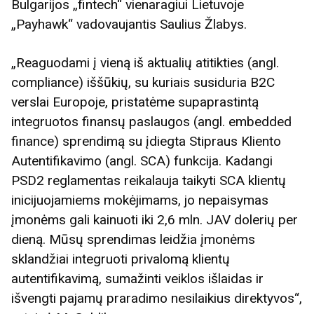
Bulgarijos „fintech“ vienaragiui Lietuvoje
„Payhawk“ vadovaujantis Saulius Žlabys.
„Reaguodami į vieną iš aktualių atitikties (angl.
compliance) iššūkių, su kuriais susiduria B2C
verslai Europoje, pristatėme supaprastintą
integruotos finansų paslaugos (angl. embedded
finance) sprendimą su įdiegta Stipraus Kliento
Autentifikavimo (angl. SCA) funkcija. Kadangi
PSD2 reglamentas reikalauja taikyti SCA klientų
inicijuojamiems mokėjimams, jo nepaisymas
įmonėms gali kainuoti iki 2,6 mln. JAV dolerių per
dieną. Mūsų sprendimas leidžia įmonėms
sklandžiai integruoti privalomą klientų
autentifikavimą, sumažinti veiklos išlaidas ir
išvengti pajamų praradimo nesilaikius direktyvos“,