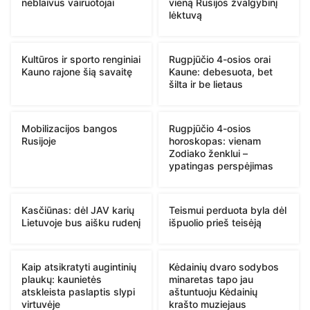
neblaivūs vairuotojai
vieną Rusijos žvalgybinį
lėktuvą
Kultūros ir sporto renginiai
Rugpjūčio 4-osios orai
Kauno rajone šią savaitę
Kaune: debesuota, bet
šilta ir be lietaus
Mobilizacijos bangos
Rugpjūčio 4-osios
Rusijoje
horoskopas: vienam
Zodiako ženklui –
ypatingas perspėjimas
Kasčiūnas: dėl JAV karių
Teismui perduota byla dėl
Lietuvoje bus aišku rudenį
išpuolio prieš teisėją
Kaip atsikratyti augintinių
Kėdainių dvaro sodybos
plaukų: kaunietės
minaretas tapo jau
atskleista paslaptis slypi
aštuntuoju Kėdainių
virtuvėje
krašto muziejaus