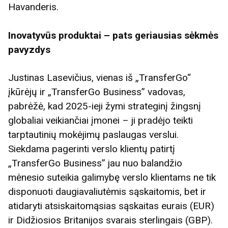
Havanderis.
Inovatyvūs produktai – pats geriausias sėkmės
pavyzdys
Justinas Lasevičius, vienas iš „TransferGo“
įkūrėjų ir „TransferGo Business” vadovas,
pabrėžė, kad 2025-ieji žymi strateginį žingsnį
globaliai veikiančiai įmonei – ji pradėjo teikti
tarptautinių mokėjimų paslaugas verslui.
Siekdama pagerinti verslo klientų patirtį
„TransferGo Business” jau nuo balandžio
mėnesio suteikia galimybę verslo klientams ne tik
disponuoti daugiavaliutėmis sąskaitomis, bet ir
atidaryti atsiskaitomąsias sąskaitas eurais (EUR)
ir Didžiosios Britanijos svarais sterlingais (GBP).