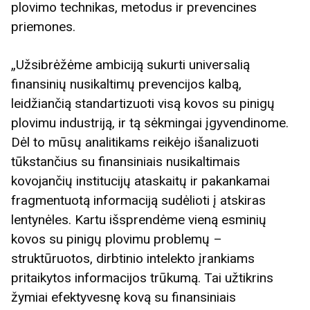
plovimo technikas, metodus ir prevencines
priemones.
„Užsibrėžėme ambiciją sukurti universalią
finansinių nusikaltimų prevencijos kalbą,
leidžiančią standartizuoti visą kovos su pinigų
plovimu industriją, ir tą sėkmingai įgyvendinome.
Dėl to mūsų analitikams reikėjo išanalizuoti
tūkstančius su finansiniais nusikaltimais
kovojančių institucijų ataskaitų ir pakankamai
fragmentuotą informaciją sudėlioti į atskiras
lentynėles. Kartu išsprendėme vieną esminių
kovos su pinigų plovimu problemų –
struktūruotos, dirbtinio intelekto įrankiams
pritaikytos informacijos trūkumą. Tai užtikrins
žymiai efektyvesnę kovą su finansiniais