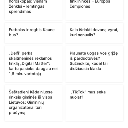
horoskopas: vienam
tinklininkės – Europos
ženklui – lemtingas
čempionės
sprendimas
Futbolas ir regbis Kaune
Kaip išrinkti dovaną vyrui,
bus?
kuri nenuvils?
„Delfi“ perka
Plaunate uogas vos grįžę
skaitmeninės reklamos
iš parduotuvės?
tinklą „Digital Matter“:
Sužinokite, kodėl tai
kartu pasieks daugiau nei
didžiausia klaida
1,6 mln. vartotojų
Šeštadienį Kėdainiuose
„TikTok“ mus seka
rinksis giminės iš visos
nuolat?
Lietuvos: Gimininių
organizatoriai turi
prašymą