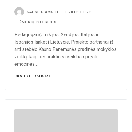
KAUNIECIAMS.LT
2019-11-29
ŽMONIŲ ISTORIJOS
Pedagogai iš Turkijos, Švedijos, Italijos ir
Ispanijos lankėsi Lietuvoje. Projekto partneriai iš
arti stebėjo Kauno Panemunės pradinės mokyklos
veiklą, kaip per praktines veiklas spręsti
emocines…
SKAITYTI DAUGIAU ...