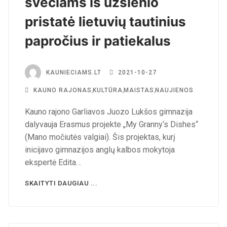
svečiams iš užsienio
pristatė lietuvių tautinius
papročius ir patiekalus
KAUNIECIAMS.LT
2021-10-27
KAUNO RAJONAS
,
KULTŪRA
,
MAISTAS
,
NAUJIENOS
Kauno rajono Garliavos Juozo Lukšos gimnazija
dalyvauja Erasmus projekte „My Granny‘s Dishes“
(Mano močiutės valgiai). Šis projektas, kurį
inicijavo gimnazijos anglų kalbos mokytoja
ekspertė Edita…
SKAITYTI DAUGIAU ...