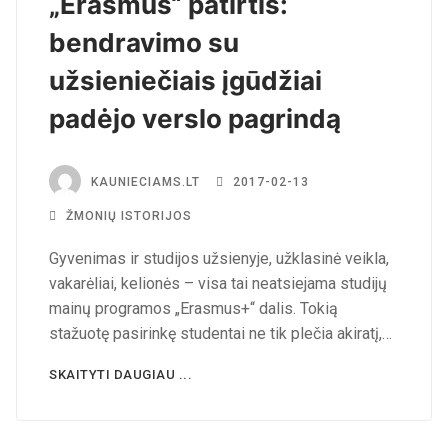
„Erasmus“ patirtis:
bendravimo su
užsieniečiais įgūdžiai
padėjo verslo pagrindą
KAUNIECIAMS.LT
2017-02-13
ŽMONIŲ ISTORIJOS
Gyvenimas ir studijos užsienyje, užklasinė veikla,
vakarėliai, kelionės – visa tai neatsiejama studijų
mainų programos „Erasmus+“ dalis. Tokią
stažuotę pasirinkę studentai ne tik plečia akiratį,…
SKAITYTI DAUGIAU ...