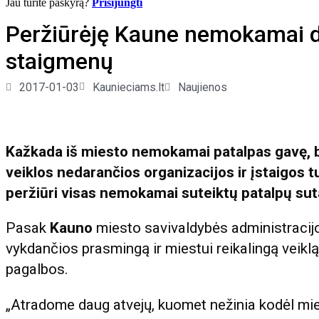
Jau turite paskyrą?
Prisijungti
Peržiūrėję Kaune nemokamai d
staigmenų
2017-01-03
Kaunieciams.lt
Naujienos
Kažkada iš miesto nemokamai patalpas gavę, b
veiklos nedarančios organizacijos ir įstaigos 
peržiūri visas nemokamai suteiktų patalpų suta
Pasak
Kauno
miesto savivaldybės administracijo
vykdančios prasmingą ir miestui reikalingą veiklą,
pagalbos.
„Atradome daug atvejų, kuomet nežinia kodėl mies