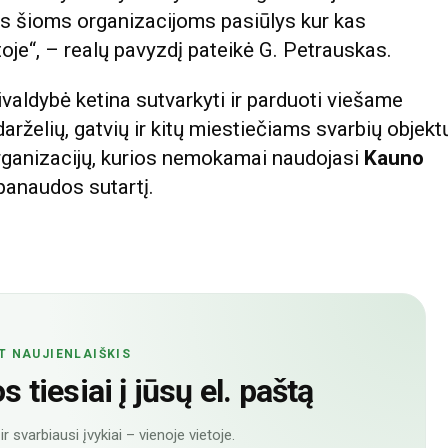
as šioms organizacijoms pasiūlys kur kas
oje“, – realų pavyzdį pateikė G. Petrauskas.
valdybė ketina sutvarkyti ir parduoti viešame
arželių, gatvių ir kitų miestiečiams svarbių objekt
organizacijų, kurios nemokamai naudojasi
Kauno
panaudos sutartį.
T NAUJIENLAIŠKIS
 tiesiai į jūsų el. paštą
r svarbiausi įvykiai – vienoje vietoje.