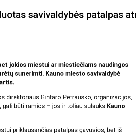
uotas savivaldybės patalpas at
et jokios miestui ar miestiečiams naudingos
turėtų sunerimti.
Kauno
miesto savivaldybė
rtis.
s direktoriaus Gintaro Petrausko, organizacijos,
 gali būti ramios – jos ir toliau sulauks
Kauno
tui priklausančias patalpas gavusios, bet iš