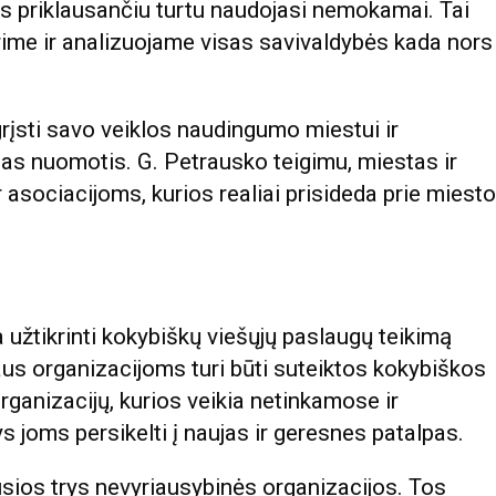
s priklausančiu turtu naudojasi nemokamai. Tai
rime ir analizuojame visas savivaldybės kada nors
grįsti savo veiklos naudingumo miestui ir
 jas nuomotis. G. Petrausko teigimu, miestas ir
asociacijoms, kurios realiai prisideda prie miesto
 užtikrinti kokybiškų viešųjų paslaugų teikimą
aus organizacijoms turi būti suteiktos kokybiškos
rganizacijų, kurios veikia netinkamose ir
s joms persikelti į naujas ir geresnes patalpas.
sios trys nevyriausybinės organizacijos. Tos