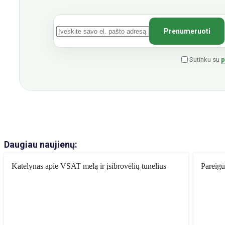
Sutinku su
p
Daugiau naujienų:
Katelynas apie VSAT melą ir įsibrovėlių tunelius
Pareigū