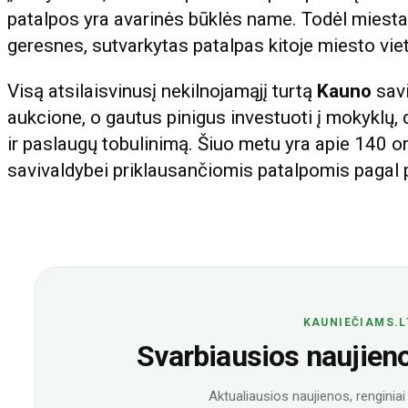
patalpos yra avarinės būklės name. Todėl miest
geresnes, sutvarkytas patalpas kitoje miesto viet
Visą atsilaisvinusį nekilnojamąjį turtą
Kauno
savi
aukcione, o gautus pinigus investuoti į mokyklų, d
ir paslaugų tobulinimą. Šiuo metu yra apie 140 
savivaldybei priklausančiomis patalpomis pagal 
KAUNIEČIAMS.L
Svarbiausios naujienos
Aktualiausios naujienos, renginiai i