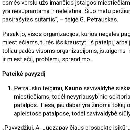
esmės verslu užsiimančios įstaigos miestiečiam
yra nesuprantama ir neleistina. Šiuo metu peržiū
pasirašytas sutartis“, – teigė G. Petrauskas.
Pasak jo, visos organizacijos, kurios negalės pa
miestiečiams, turės išsikraustyti iš patalpų arba
toliau padės visoms organizacijoms, įstaigoms ir 
ir miestiečių problemų sprendimo.
Pateikė pavyzdį
Petrausko teigimu,
Kauno
savivaldybė siekia
miestiečiams, todėl nevyriausybinio sektori
patalpos. Tiesa, jau dabar yra žinoma tokių o
apleistose patalpose, todėl savivaldybė siūly
„Pavyzdžiui, A. Juozapavičiaus prospekte įsikūru