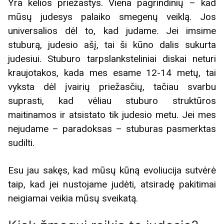
Yra kelios priežastys. Viena pagrindinių – kad
mūsų judesys palaiko smegenų veiklą. Jos
universalios dėl to, kad judame. Jei imsime
stuburą, judesio ašį, tai ši kūno dalis sukurta
judesiui. Stuburo tarpslanksteliniai diskai neturi
kraujotakos, kada mes esame 12-14 metų, tai
vyksta dėl įvairių priežasčių, tačiau svarbu
suprasti, kad vėliau stuburo struktūros
maitinamos ir atsistato tik judesio metu. Jei mes
nejudame – paradoksas – stuburas pasmerktas
sudilti.
Esu jau sakęs, kad mūsų kūną evoliucija sutvėrė
taip, kad jei nustojame judėti, atsiradę pakitimai
neigiamai veikia mūsų sveikatą.