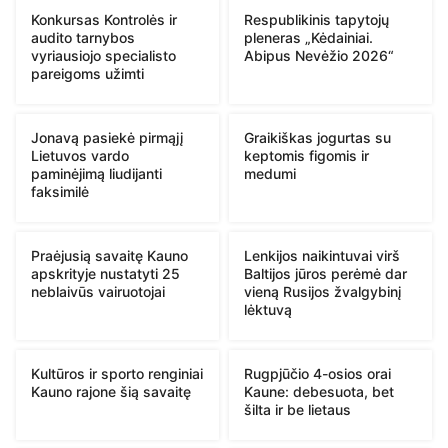
Konkursas Kontrolės ir
Respublikinis tapytojų
audito tarnybos
pleneras „Kėdainiai.
vyriausiojo specialisto
Abipus Nevėžio 2026“
pareigoms užimti
Jonavą pasiekė pirmąjį
Graikiškas jogurtas su
Lietuvos vardo
keptomis figomis ir
paminėjimą liudijanti
medumi
faksimilė
Praėjusią savaitę Kauno
Lenkijos naikintuvai virš
apskrityje nustatyti 25
Baltijos jūros perėmė dar
neblaivūs vairuotojai
vieną Rusijos žvalgybinį
lėktuvą
Kultūros ir sporto renginiai
Rugpjūčio 4-osios orai
Kauno rajone šią savaitę
Kaune: debesuota, bet
šilta ir be lietaus