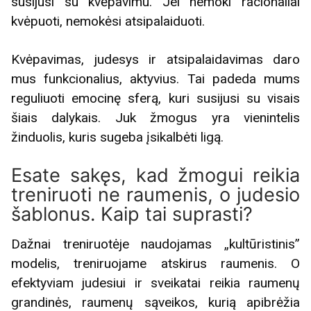
susijusi su kvėpavimu. Jei nemoki racionaliai
kvėpuoti, nemokėsi atsipalaiduoti.
Kvėpavimas, judesys ir atsipalaidavimas daro
mus funkcionalius, aktyvius. Tai padeda mums
reguliuoti emocinę sferą, kuri susijusi su visais
šiais dalykais. Juk žmogus yra vienintelis
žinduolis, kuris sugeba įsikalbėti ligą.
Esate sakęs, kad žmogui reikia
treniruoti ne raumenis, o judesio
šablonus. Kaip tai suprasti?
Dažnai treniruotėje naudojamas „kultūristinis”
modelis, treniruojame atskirus raumenis. O
efektyviam judesiui ir sveikatai reikia raumenų
grandinės, raumenų sąveikos, kurią apibrėžia