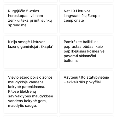
Rugpjūčio 5-osios
Net 19 Lietuvos
horoskopas: vienam
lengvaatlečių Europos
ženklui teks priimti sunkų
čempionate
sprendimą
Kinija smogė Lietuvos
Pamirškite baliklius:
lazerių gamintojai „Ekspla“
paprastas būdas, kaip
papilkėjusias kojines vėl
paversti akinančiai
baltomis
Vievio ežero poilsio zonos
Ažytėnų tilto statybvietėje
maudykloje vandens
– akivaizdūs pokyčiai
kokybė patenkinama.
Kitose Elektrėnų
savivaldybės maudyklose
vandens kokybė gera,
maudytis saugu.