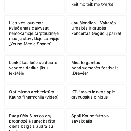
keitimo teikimo tvarką
Lietuvos jaunimas
Jau šiandien – Vakarės
kviečiamas dalyvauti
Urbaitės ir grupės
nemokamoje tarptautinėje
koncertas Gegučių parke!
medijų stovykloje Latvijoje
„Young Media Sharks“
Lenkiškas lečo su dešra:
Miesto gamtos ir
vasaros derlius jūsų
bendruomenės festivalis
lėkštėje
„Drevės“
Optimizmo architektūra.
KTU mokslininkas apie
Kauno filharmonija (video)
grynuosius pinigus
Rugpjūčio 6-osios orų
Spalį Kaune futbolo
prognozė Kaune: karšta
savaitgalis
diena baigsis audra su