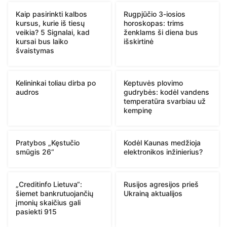
Kaip pasirinkti kalbos
Rugpjūčio 3-iosios
kursus, kurie iš tiesų
horoskopas: trims
veikia? 5 Signalai, kad
ženklams ši diena bus
kursai bus laiko
išskirtinė
švaistymas
Kelininkai toliau dirba po
Keptuvės plovimo
audros
gudrybės: kodėl vandens
temperatūra svarbiau už
kempinę
Pratybos „Kęstučio
Kodėl Kaunas medžioja
smūgis 26“
elektronikos inžinierius?
„Creditinfo Lietuva“:
Rusijos agresijos prieš
šiemet bankrutuojančių
Ukrainą aktualijos
įmonių skaičius gali
pasiekti 915