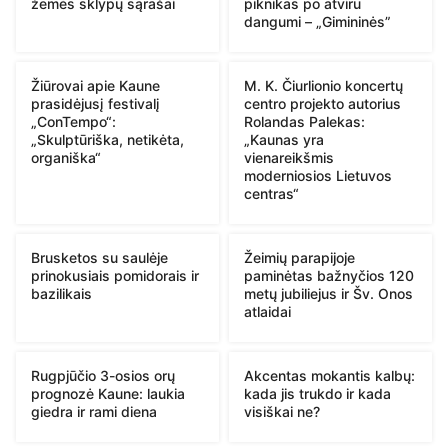
žemės sklypų sąrašai
piknikas po atviru
dangumi – „Gimininės”
Žiūrovai apie Kaune
M. K. Čiurlionio koncertų
prasidėjusį festivalį
centro projekto autorius
„ConTempo“:
Rolandas Palekas:
„Skulptūriška, netikėta,
„Kaunas yra
organiška“
vienareikšmis
moderniosios Lietuvos
centras“
Brusketos su saulėje
Žeimių parapijoje
prinokusiais pomidorais ir
paminėtas bažnyčios 120
bazilikais
metų jubiliejus ir Šv. Onos
atlaidai
Rugpjūčio 3-osios orų
Akcentas mokantis kalbų:
prognozė Kaune: laukia
kada jis trukdo ir kada
giedra ir rami diena
visiškai ne?