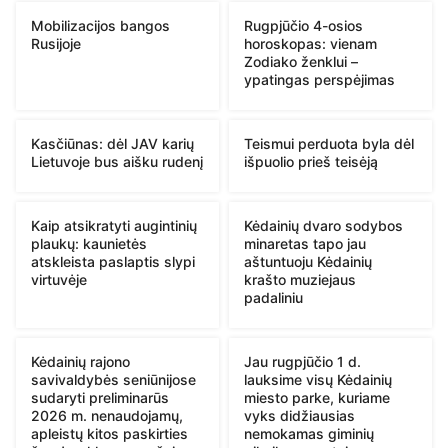
Mobilizacijos bangos
Rugpjūčio 4-osios
Rusijoje
horoskopas: vienam
Zodiako ženklui –
ypatingas perspėjimas
Kasčiūnas: dėl JAV karių
Teismui perduota byla dėl
Lietuvoje bus aišku rudenį
išpuolio prieš teisėją
Kaip atsikratyti augintinių
Kėdainių dvaro sodybos
plaukų: kaunietės
minaretas tapo jau
atskleista paslaptis slypi
aštuntuoju Kėdainių
virtuvėje
krašto muziejaus
padaliniu
Kėdainių rajono
Jau rugpjūčio 1 d.
savivaldybės seniūnijose
lauksime visų Kėdainių
sudaryti preliminarūs
miesto parke, kuriame
2026 m. nenaudojamų,
vyks didžiausias
apleistų kitos paskirties
nemokamas giminių