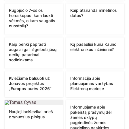
Rugpjūčio 7-osios
Kaip atsiranda minėtinos
horoskopas: kam laukti
datos?
sėkmės, o kam saugotis
nuostolių?
Kaip penki paprasti
Ką pasauliui kuria Kauno
augalai gali išgelbėti jūsų
elektronikos inžinieriai?
derlių: patarimai
sodininkams
Kviečiame balsuoti už
Informacija apie
Jonavos projektus
planuojamas varžybas
„Europos burės 2026“
Elektrėnų mariose
Informuojame apie
Naujieji bolševikai prieš
pakeistą prašymų dėl
grynuosius pinigus
žemės sklypų
pagrindinės žemės
naudojimo paskirties