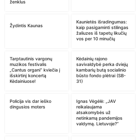
ženklus
Kaunietės išradingumas:
Žydintis Kaunas
kaip pasigaminti stilingas
žaliuzes iš tapetų likučių
vos per 10 minučių
Tarptautinis vargonų
Kėdainių rajono
muzikos festivalis
savivaldybė perka dviejų
„Cantus organi“ kviečia į
kambarių butą socialinio
išskirtinį koncertą
būsto fondo plėtrai (SB-
Kėdainiuose!
31)
Policija vis dar ieško
Ignas Vėgėlė: „JAV
dingusios moters
reikalaujama
atsakomybės už
netinkamą pandemijos
valdymą. Lietuvoje?“