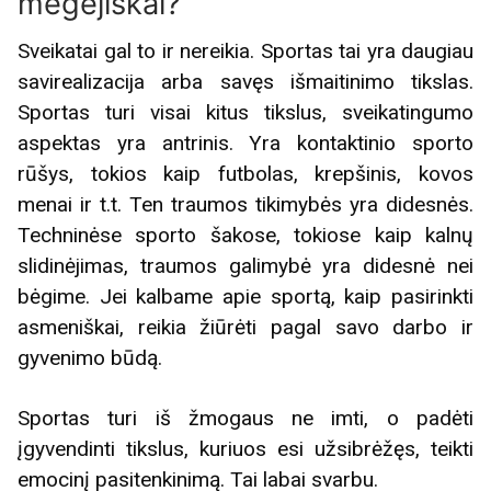
mėgėjiškai?
Sveikatai gal to ir nereikia. Sportas tai yra daugiau
savirealizacija arba savęs išmaitinimo tikslas.
Sportas turi visai kitus tikslus, sveikatingumo
aspektas yra antrinis. Yra kontaktinio sporto
rūšys, tokios kaip futbolas, krepšinis, kovos
menai ir t.t. Ten traumos tikimybės yra didesnės.
Techninėse sporto šakose, tokiose kaip kalnų
slidinėjimas, traumos galimybė yra didesnė nei
bėgime. Jei kalbame apie sportą, kaip pasirinkti
asmeniškai, reikia žiūrėti pagal savo darbo ir
gyvenimo būdą.
Sportas turi iš žmogaus ne imti, o padėti
įgyvendinti tikslus, kuriuos esi užsibrėžęs, teikti
emocinį pasitenkinimą. Tai labai svarbu.