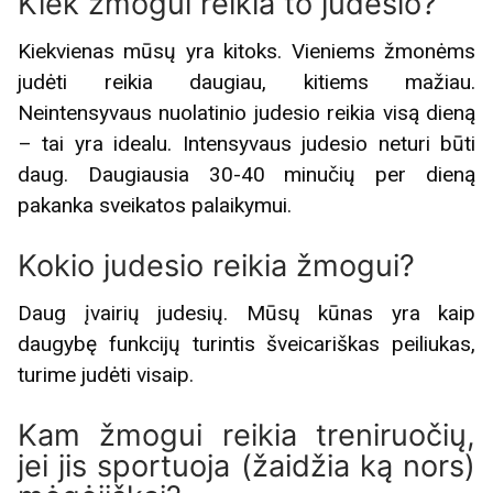
Kiek žmogui reikia to judesio?
Kiekvienas mūsų yra kitoks. Vieniems žmonėms
judėti reikia daugiau, kitiems mažiau.
Neintensyvaus nuolatinio judesio reikia visą dieną
– tai yra idealu. Intensyvaus judesio neturi būti
daug. Daugiausia 30-40 minučių per dieną
pakanka sveikatos palaikymui.
Kokio judesio reikia žmogui?
Daug įvairių judesių. Mūsų kūnas yra kaip
daugybę funkcijų turintis šveicariškas peiliukas,
turime judėti visaip.
Kam žmogui reikia treniruočių,
jei jis sportuoja (žaidžia ką nors)