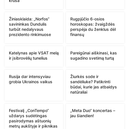
kruša
Žiniasklaida: „Norfos“
Rugpjūčio 6-osios
savininkas Dundulis
horoskopas: žvaigždės
turbūt nedalyvaus
perspėja du ženklus dėl
prezidento rinkimuose
finansų
Katelynas apie VSAT melą
Pareigūnai aiškinasi, kas
ir įsibrovėlių tunelius
sugadino svetimą turtą
Rusija dar intensyviau
Žiurkės sode ir
grobia Ukrainos vaikus
sandėliuke? Patikrinti
būdai, kurie jas atbaidys
natūraliai
Festivalį „ConTempo“
„Meta Duo“ koncertas –
uždarys sudėtingas
jau šiandien!
pasirodymas aštuonių
metrų aukštyje ir piknikas