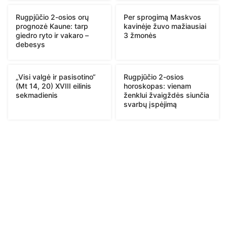
Rugpjūčio 2-osios orų
Per sprogimą Maskvos
prognozė Kaune: tarp
kavinėje žuvo mažiausiai
giedro ryto ir vakaro –
3 žmonės
debesys
„Visi valgė ir pasisotino“
Rugpjūčio 2-osios
(Mt 14, 20) XVIII eilinis
horoskopas: vienam
sekmadienis
ženklui žvaigždės siunčia
svarbų įspėjimą