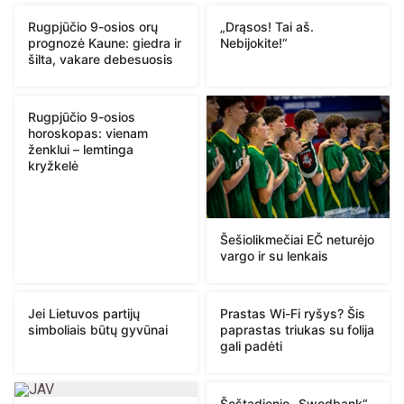
Rugpjūčio 9-osios orų
„Drąsos! Tai aš.
prognozė Kaune: giedra ir
Nebijokite!“
šilta, vakare debesuosis
Rugpjūčio 9-osios
horoskopas: vienam
ženklui – lemtinga
kryžkelė
Šešiolikmečiai EČ neturėjo
vargo ir su lenkais
Jei Lietuvos partijų
Prastas Wi-Fi ryšys? Šis
simboliais būtų gyvūnai
paprastas triukas su folija
gali padėti
Šeštadienio „Swedbank“