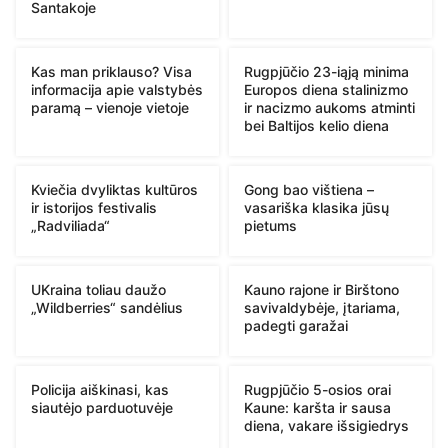
Santakoje
Kas man priklauso? Visa
Rugpjūčio 23-iąją minima
informacija apie valstybės
Europos diena stalinizmo
paramą – vienoje vietoje
ir nacizmo aukoms atminti
bei Baltijos kelio diena
Kviečia dvyliktas kultūros
Gong bao vištiena –
ir istorijos festivalis
vasariška klasika jūsų
„Radviliada“
pietums
UKraina toliau daužo
Kauno rajone ir Birštono
„Wildberries“ sandėlius
savivaldybėje, įtariama,
padegti garažai
Policija aiškinasi, kas
Rugpjūčio 5-osios orai
siautėjo parduotuvėje
Kaune: karšta ir sausa
diena, vakare išsigiedrys