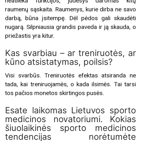
neatlieka funkcijos, judesys daromas kitų
raumenų sąskaita. Raumenys, kurie dirba ne savo
darbą, būna įsitempę. Dėl pėdos gali skaudėti
nugarą. Silpniausia grandis paveda ir ją skauda, o
priežastis yra kitur.
Kas svarbiau – ar treniruotės, ar
kūno atsistatymas, poilsis?
Visi svarbūs. Treniruotės efektas atsiranda ne
tada, kai treniruojamės, o kada ilsimės. Tai tarsi
tos pačios monetos skirtingos pusės.
Esate laikomas Lietuvos sporto
medicinos novatoriumi. Kokias
šiuolaikinės sporto medicinos
tendencijas norėtumėte