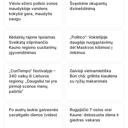
Vievio ežero poilsio zonos
Švęskime okupantų
maudykloje vandens
išsinešdinimą
kokybė gera, maudytis
saugu
Kėdainių rajone tęsiamas
„Politico”: Vokietijoje
Sveikatą stiprinančio
daugėja nuogąstavimų
Kauno regiono susitarimų
dėl Maskvos kišimosi į
įgyvendinimas
rinkimus
„ConTempo“ festivalyje –
Gaivioji vietnamietiška
340 vaikų iš Lietuvos
Bún chả: grilinta kiauliena
regionų: „Daugeliui tai yra
su ryžių makaronais
pirmoji scenos menų
patirtis“
Po audrų laukia gaivesnės
Rugpjūčio 7-osios orai
savaitgalio dienos (video)
Kaune: debesuota diena ir
giedras vakaras