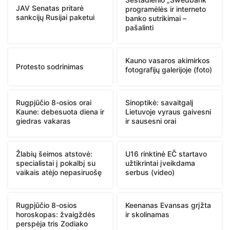
JAV Senatas pritarė
programėlės ir interneto
sankcijų Rusijai paketui
banko sutrikimai –
pašalinti
Kauno vasaros akimirkos
Protesto sodrinimas
fotografijų galerijoje (foto)
Rugpjūčio 8-osios orai
Sinoptikė: savaitgalį
Kaune: debesuota diena ir
Lietuvoje vyraus gaivesni
giedras vakaras
ir sausesni orai
Žlabių šeimos atstovė:
U16 rinktinė EČ startavo
specialistai į pokalbį su
užtikrintai įveikdama
vaikais atėjo nepasiruošę
serbus (video)
Rugpjūčio 8-osios
Keenanas Evansas grįžta
horoskopas: žvaigždės
ir skolinamas
perspėja tris Zodiako