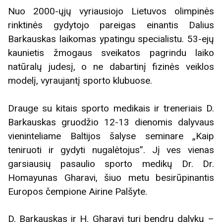
Nuo 2000-ųjų vyriausiojo Lietuvos olimpinės
rinktinės gydytojo pareigas einantis Dalius
Barkauskas laikomas ypatingu specialistu. 53-ejų
kaunietis žmogaus sveikatos pagrindu laiko
natūralų judesį, o ne dabartinį fizinės veiklos
modelį, vyraujantį sporto klubuose.
Drauge su kitais sporto medikais ir treneriais D.
Barkauskas gruodžio 12-13 dienomis dalyvaus
vieninteliame Baltijos šalyse seminare „Kaip
teniruoti ir gydyti nugalėtojus”. Jį ves vienas
garsiausių pasaulio sporto medikų Dr. Dr.
Homayunas Gharavi, šiuo metu besirūpinantis
Europos čempione Airine Palšyte.
D. Barkauskas ir H. Gharavi turi bendrų dalykų –