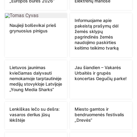
„Europos burės 2026“
Elektrėnų mariose
Informuojame apie
Naujieji bolševikai prieš
pakeistą prašymų dėl
grynuosius pinigus
žemės sklypų
pagrindinės žemės
naudojimo paskirties
keitimo teikimo tvarką
Lietuvos jaunimas
Jau šiandien – Vakarės
kviečiamas dalyvauti
Urbaitės ir grupės
nemokamoje tarptautinėje
koncertas Gegučių parke!
medijų stovykloje Latvijoje
„Young Media Sharks“
Lenkiškas lečo su dešra:
Miesto gamtos ir
vasaros derlius jūsų
bendruomenės festivalis
lėkštėje
„Drevės“