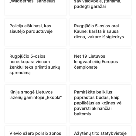
„Wildberries“ sandėlius
savivaldybėje, įtariama,
padegti garažai
Policija aiškinasi, kas
Rugpjūčio 5-osios orai
siautėjo parduotuvėje
Kaune: karšta ir sausa
diena, vakare išsigiedrys
Rugpjūčio 5-osios
Net 19 Lietuvos
horoskopas: vienam
lengvaatlečių Europos
ženklui teks priimti sunkų
čempionate
sprendimą
Kinija smogė Lietuvos
Pamirškite baliklius:
lazerių gamintojai „Ekspla“
paprastas būdas, kaip
papilkėjusias kojines vėl
paversti akinančiai
baltomis
Vievio ežero poilsio zonos
Ažytėnų tilto statybvietėje