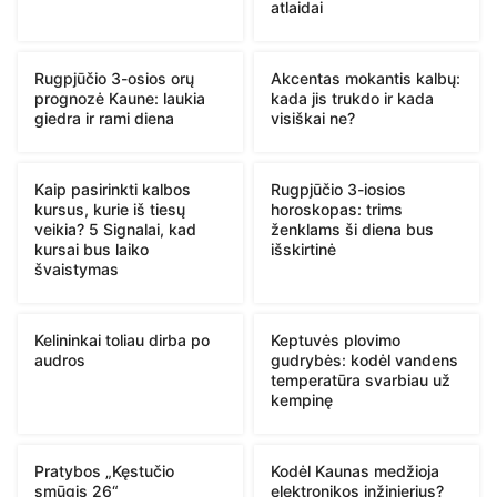
atlaidai
Rugpjūčio 3-osios orų
Akcentas mokantis kalbų:
prognozė Kaune: laukia
kada jis trukdo ir kada
giedra ir rami diena
visiškai ne?
Kaip pasirinkti kalbos
Rugpjūčio 3-iosios
kursus, kurie iš tiesų
horoskopas: trims
veikia? 5 Signalai, kad
ženklams ši diena bus
kursai bus laiko
išskirtinė
švaistymas
Kelininkai toliau dirba po
Keptuvės plovimo
audros
gudrybės: kodėl vandens
temperatūra svarbiau už
kempinę
Pratybos „Kęstučio
Kodėl Kaunas medžioja
smūgis 26“
elektronikos inžinierius?