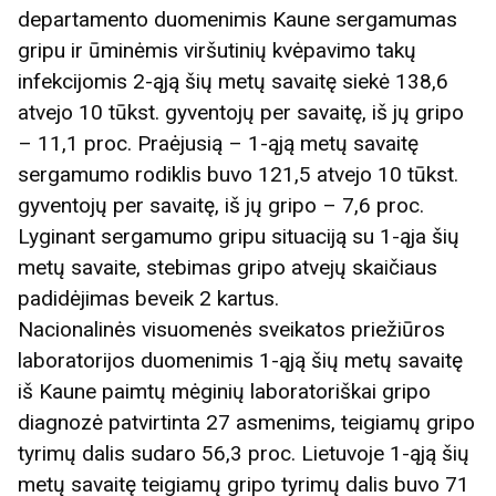
departamento duomenimis Kaune sergamumas
gripu ir ūminėmis viršutinių kvėpavimo takų
infekcijomis 2-ąją šių metų savaitę siekė 138,6
atvejo 10 tūkst. gyventojų per savaitę, iš jų gripo
– 11,1 proc. Praėjusią – 1-ąją metų savaitę
sergamumo rodiklis buvo 121,5 atvejo 10 tūkst.
gyventojų per savaitę, iš jų gripo – 7,6 proc.
Lyginant sergamumo gripu situaciją su 1-ąja šių
metų savaite, stebimas gripo atvejų skaičiaus
padidėjimas beveik 2 kartus.
Nacionalinės visuomenės sveikatos priežiūros
laboratorijos duomenimis 1-ąją šių metų savaitę
iš Kaune paimtų mėginių laboratoriškai gripo
diagnozė patvirtinta 27 asmenims, teigiamų gripo
tyrimų dalis sudaro 56,3 proc. Lietuvoje 1-ąją šių
metų savaitę teigiamų gripo tyrimų dalis buvo 71