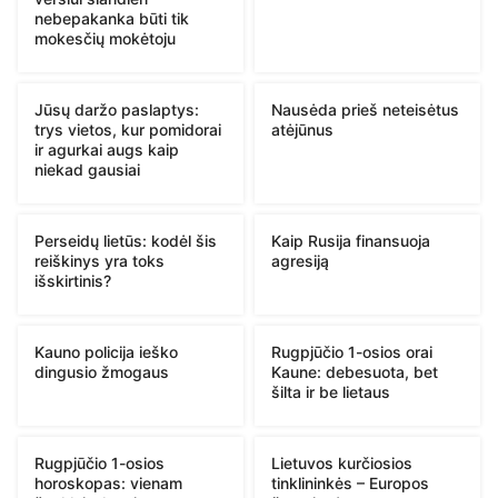
nebepakanka būti tik
mokesčių mokėtoju
Jūsų daržo paslaptys:
Nausėda prieš neteisėtus
trys vietos, kur pomidorai
atėjūnus
ir agurkai augs kaip
niekad gausiai
Perseidų lietūs: kodėl šis
Kaip Rusija finansuoja
reiškinys yra toks
agresiją
išskirtinis?
Kauno policija ieško
Rugpjūčio 1-osios orai
dingusio žmogaus
Kaune: debesuota, bet
šilta ir be lietaus
Rugpjūčio 1-osios
Lietuvos kurčiosios
horoskopas: vienam
tinklininkės – Europos