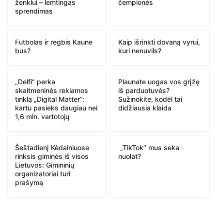
ženklui – lemtingas
čempionės
sprendimas
Futbolas ir regbis Kaune
Kaip išrinkti dovaną vyrui,
bus?
kuri nenuvils?
„Delfi“ perka
Plaunate uogas vos grįžę
skaitmeninės reklamos
iš parduotuvės?
tinklą „Digital Matter“:
Sužinokite, kodėl tai
kartu pasieks daugiau nei
didžiausia klaida
1,6 mln. vartotojų
Šeštadienį Kėdainiuose
„TikTok“ mus seka
rinksis giminės iš visos
nuolat?
Lietuvos: Gimininių
organizatoriai turi
prašymą