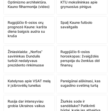
Optimizmo architektūra.
KTU mokslininkas apie
Kauno filharmonija (video)
grynuosius pinigus
Rugpjūčio 6-osios orų
Spalį Kaune futbolo
prognozė Kaune: karšta
savaitgalis
diena baigsis audra su
kruša
Žiniasklaida: „Norfos“
Rugpjūčio 6-osios
savininkas Dundulis
horoskopas: žvaigždės
turbūt nedalyvaus
perspėja du ženklus dėl
prezidento rinkimuose
finansų
Katelynas apie VSAT melą
Pareigūnai aiškinasi, kas
ir įsibrovėlių tunelius
sugadino svetimą turtą
Rusija dar intensyviau
Žiurkės sode ir
grobia Ukrainos vaikus
sandėliuke? Patikrinti
būdai, kurie jas atbaidys