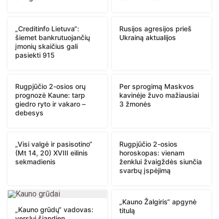
„Creditinfo Lietuva“:
Rusijos agresijos prieš
šiemet bankrutuojančių
Ukrainą aktualijos
įmonių skaičius gali
pasiekti 915
Rugpjūčio 2-osios orų
Per sprogimą Maskvos
prognozė Kaune: tarp
kavinėje žuvo mažiausiai
giedro ryto ir vakaro –
3 žmonės
debesys
„Visi valgė ir pasisotino“
Rugpjūčio 2-osios
(Mt 14, 20) XVIII eilinis
horoskopas: vienam
sekmadienis
ženklui žvaigždės siunčia
svarbų įspėjimą
„Kauno Žalgiris“ apgynė
„Kauno grūdų“ vadovas:
titulą
verslui šiandien