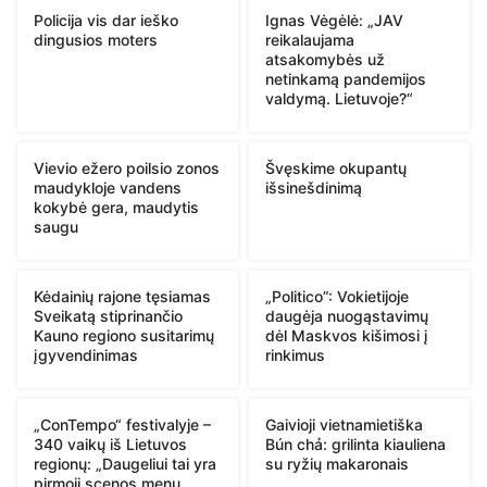
Policija vis dar ieško
Ignas Vėgėlė: „JAV
dingusios moters
reikalaujama
atsakomybės už
netinkamą pandemijos
valdymą. Lietuvoje?“
Vievio ežero poilsio zonos
Švęskime okupantų
maudykloje vandens
išsinešdinimą
kokybė gera, maudytis
saugu
Kėdainių rajone tęsiamas
„Politico”: Vokietijoje
Sveikatą stiprinančio
daugėja nuogąstavimų
Kauno regiono susitarimų
dėl Maskvos kišimosi į
įgyvendinimas
rinkimus
„ConTempo“ festivalyje –
Gaivioji vietnamietiška
340 vaikų iš Lietuvos
Bún chả: grilinta kiauliena
regionų: „Daugeliui tai yra
su ryžių makaronais
pirmoji scenos menų