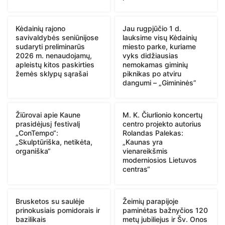
Kėdainių rajono
Jau rugpjūčio 1 d.
savivaldybės seniūnijose
lauksime visų Kėdainių
sudaryti preliminarūs
miesto parke, kuriame
2026 m. nenaudojamų,
vyks didžiausias
apleistų kitos paskirties
nemokamas giminių
žemės sklypų sąrašai
piknikas po atviru
dangumi – „Gimininės”
Žiūrovai apie Kaune
M. K. Čiurlionio koncertų
prasidėjusį festivalį
centro projekto autorius
„ConTempo“:
Rolandas Palekas:
„Skulptūriška, netikėta,
„Kaunas yra
organiška“
vienareikšmis
moderniosios Lietuvos
centras“
Brusketos su saulėje
Žeimių parapijoje
prinokusiais pomidorais ir
paminėtas bažnyčios 120
bazilikais
metų jubiliejus ir Šv. Onos