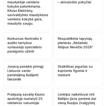
maudykloje vandens
– akivaizdūs pokyčiai
kokybė patenkinama.
Kitose Elektrėnų
savivaldybės maudyklose
vandens kokybė gera,
maudytis saugu.
Konkursas Kontrolės ir
Respublikinis tapytojų
audito tarnybos
pleneras „Kėdainiai.
vyriausiojo specialisto
Abipus Nevėžio 2026“
pareigoms užimti
Jonavą pasiekė pirmąjį
Graikiškas jogurtas su
Lietuvos vardo
keptomis figomis ir
paminėjimą liudijanti
medumi
faksimilė
Praėjusią savaitę Kauno
Lenkijos naikintuvai virš
apskrityje nustatyti 25
Baltijos jūros perėmė dar
neblaivūs vairuotojai
vieną Rusijos žvalgybinį