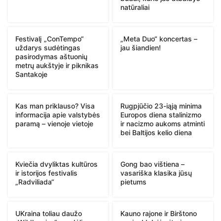
natūraliai
Festivalį „ConTempo“
„Meta Duo“ koncertas –
uždarys sudėtingas
jau šiandien!
pasirodymas aštuonių
metrų aukštyje ir piknikas
Santakoje
Kas man priklauso? Visa
Rugpjūčio 23-iąją minima
informacija apie valstybės
Europos diena stalinizmo
paramą – vienoje vietoje
ir nacizmo aukoms atminti
bei Baltijos kelio diena
Kviečia dvyliktas kultūros
Gong bao vištiena –
ir istorijos festivalis
vasariška klasika jūsų
„Radviliada“
pietums
UKraina toliau daužo
Kauno rajone ir Birštono