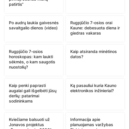
patirtis“
Po audrų laukia gaivesnės
Rugpjūčio 7-osios orai
savaitgalio dienos (video)
Kaune: debesuota diena ir
giedras vakaras
Rugpjūčio 7-osios
Kaip atsiranda minėtinos
horoskopas: kam laukti
datos?
sėkmės, o kam saugotis
nuostolių?
Kaip penki paprasti
Ką pasauliui kuria Kauno
augalai gali išgelbėti jūsų
elektronikos inžinieriai?
derlių: patarimai
sodininkams
Kviečiame balsuoti už
Informacija apie
Jonavos projektus
planuojamas varžybas