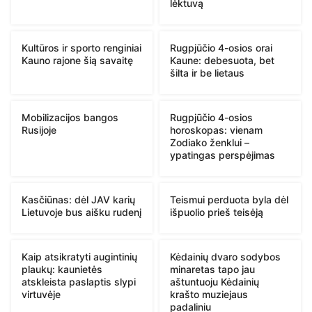
lėktuvą
Kultūros ir sporto renginiai
Rugpjūčio 4-osios orai
Kauno rajone šią savaitę
Kaune: debesuota, bet
šilta ir be lietaus
Mobilizacijos bangos
Rugpjūčio 4-osios
Rusijoje
horoskopas: vienam
Zodiako ženklui –
ypatingas perspėjimas
Kasčiūnas: dėl JAV karių
Teismui perduota byla dėl
Lietuvoje bus aišku rudenį
išpuolio prieš teisėją
Kaip atsikratyti augintinių
Kėdainių dvaro sodybos
plaukų: kaunietės
minaretas tapo jau
atskleista paslaptis slypi
aštuntuoju Kėdainių
virtuvėje
krašto muziejaus
padaliniu