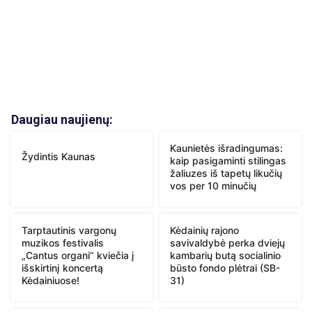
Daugiau naujienų:
Kaunietės išradingumas:
Žydintis Kaunas
kaip pasigaminti stilingas
žaliuzes iš tapetų likučių
vos per 10 minučių
Tarptautinis vargonų
Kėdainių rajono
muzikos festivalis
savivaldybė perka dviejų
„Cantus organi“ kviečia į
kambarių butą socialinio
išskirtinį koncertą
būsto fondo plėtrai (SB-
Kėdainiuose!
31)