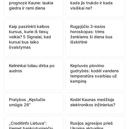
prognozė Kaune: laukia
kada jis trukdo ir kada
giedra ir rami diena
visiškai ne?
Kaip pasirinkti kalbos
Rugpjūčio 3-iosios
kursus, kurie iš tiesų
horoskopas: trims
veikia? 5 Signalai, kad
ženklams ši diena bus
kursai bus laiko
išskirtinė
švaistymas
Kelininkai toliau dirba po
Keptuvės plovimo
audros
gudrybės: kodėl vandens
temperatūra svarbiau už
kempinę
Pratybos „Kęstučio
Kodėl Kaunas medžioja
smūgis 26“
elektronikos inžinierius?
„Creditinfo Lietuva“:
Rusijos agresijos prieš
šiemet bankrutuojančių
Ukrainą aktualijos