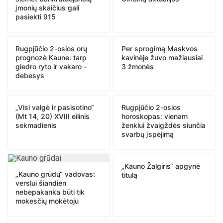
įmonių skaičius gali
pasiekti 915
Rugpjūčio 2-osios orų
Per sprogimą Maskvos
prognozė Kaune: tarp
kavinėje žuvo mažiausiai
giedro ryto ir vakaro –
3 žmonės
debesys
„Visi valgė ir pasisotino“
Rugpjūčio 2-osios
(Mt 14, 20) XVIII eilinis
horoskopas: vienam
sekmadienis
ženklui žvaigždės siunčia
svarbų įspėjimą
„Kauno Žalgiris“ apgynė
„Kauno grūdų“ vadovas:
titulą
verslui šiandien
nebepakanka būti tik
mokesčių mokėtoju