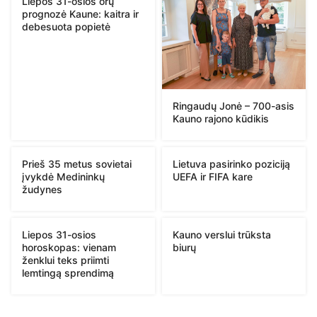
Liepos 31-osios orų
prognozė Kaune: kaitra ir
debesuota popietė
Ringaudų Jonė – 700-asis
Kauno rajono kūdikis
Prieš 35 metus sovietai
Lietuva pasirinko poziciją
įvykdė Medininkų
UEFA ir FIFA kare
žudynes
Liepos 31-osios
Kauno verslui trūksta
horoskopas: vienam
biurų
ženklui teks priimti
lemtingą sprendimą