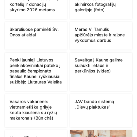
kortelių ir donacijų
akimirkos fotografijų
skyrimo 2026 metams
galerijoje (foto)
Skaruliuose paminėti Šv.
Meras V. Tamulis
Onos atlaidai
apžiūrėjo mieste ir rajone
vykdomus darbus
Penki jaunieji Lietuvos
Savaitgalį Kaune galime
penkiakovininkai pateko į
sulaukti lietaus ir
pasaulio čempionato
perkūnijos (video)
finalus Kaune: ryškiausiai
sužibėjo Liutauras Valeika
Vasaros vakarienė:
JAV bando sistemą
vietnamietiška grilyje
„Dievų plaktukas“
kepta kiauliena su ryžių
makaronais (Bún chả)