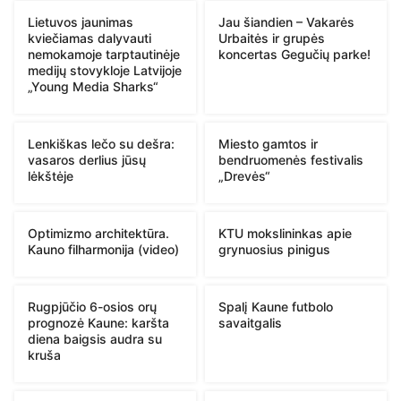
Lietuvos jaunimas
Jau šiandien – Vakarės
kviečiamas dalyvauti
Urbaitės ir grupės
nemokamoje tarptautinėje
koncertas Gegučių parke!
medijų stovykloje Latvijoje
„Young Media Sharks“
Lenkiškas lečo su dešra:
Miesto gamtos ir
vasaros derlius jūsų
bendruomenės festivalis
lėkštėje
„Drevės“
Optimizmo architektūra.
KTU mokslininkas apie
Kauno filharmonija (video)
grynuosius pinigus
Rugpjūčio 6-osios orų
Spalį Kaune futbolo
prognozė Kaune: karšta
savaitgalis
diena baigsis audra su
kruša