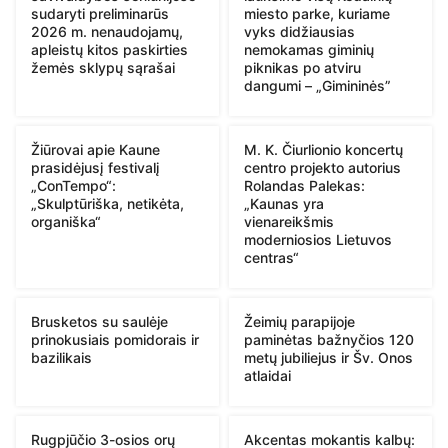
sudaryti preliminarūs
miesto parke, kuriame
2026 m. nenaudojamų,
vyks didžiausias
apleistų kitos paskirties
nemokamas giminių
žemės sklypų sąrašai
piknikas po atviru
dangumi – „Gimininės”
Žiūrovai apie Kaune
M. K. Čiurlionio koncertų
prasidėjusį festivalį
centro projekto autorius
„ConTempo“:
Rolandas Palekas:
„Skulptūriška, netikėta,
„Kaunas yra
organiška“
vienareikšmis
moderniosios Lietuvos
centras“
Brusketos su saulėje
Žeimių parapijoje
prinokusiais pomidorais ir
paminėtas bažnyčios 120
bazilikais
metų jubiliejus ir Šv. Onos
atlaidai
Rugpjūčio 3-osios orų
Akcentas mokantis kalbų: