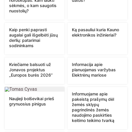
horoskopas: kam laukti
datos?
sėkmės, o kam saugotis
nuostolių?
Kaip penki paprasti
Ką pasauliui kuria Kauno
augalai gali išgelbėti jūsų
elektronikos inžinieriai?
derlių: patarimai
sodininkams
Kviečiame balsuoti už
Informacija apie
Jonavos projektus
planuojamas varžybas
„Europos burės 2026“
Elektrėnų mariose
Informuojame apie
Naujieji bolševikai prieš
pakeistą prašymų dėl
grynuosius pinigus
žemės sklypų
pagrindinės žemės
naudojimo paskirties
keitimo teikimo tvarką