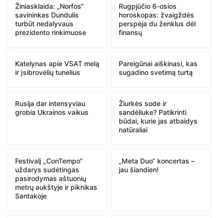
Žiniasklaida: „Norfos“
Rugpjūčio 6-osios
savininkas Dundulis
horoskopas: žvaigždės
turbūt nedalyvaus
perspėja du ženklus dėl
prezidento rinkimuose
finansų
Katelynas apie VSAT melą
Pareigūnai aiškinasi, kas
ir įsibrovėlių tunelius
sugadino svetimą turtą
Rusija dar intensyviau
Žiurkės sode ir
grobia Ukrainos vaikus
sandėliuke? Patikrinti
būdai, kurie jas atbaidys
natūraliai
Festivalį „ConTempo“
„Meta Duo“ koncertas –
uždarys sudėtingas
jau šiandien!
pasirodymas aštuonių
metrų aukštyje ir piknikas
Santakoje