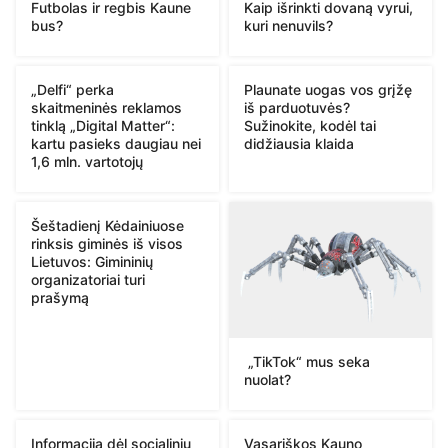
Futbolas ir regbis Kaune
Kaip išrinkti dovaną vyrui,
bus?
kuri nenuvils?
„Delfi“ perka
Plaunate uogas vos grįžę
skaitmeninės reklamos
iš parduotuvės?
tinklą „Digital Matter“:
Sužinokite, kodėl tai
kartu pasieks daugiau nei
didžiausia klaida
1,6 mln. vartotojų
Šeštadienį Kėdainiuose
rinksis giminės iš visos
Lietuvos: Gimininių
organizatoriai turi
prašymą
„TikTok“ mus seka
nuolat?
Informacija dėl socialinių
Vasariškos Kauno