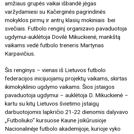
amžiaus grupės vaikai išbandė jėgas
varžydamiesi su Kačerginės pagrindinės
mokyklos pirmų ir antrų klasių mokiniais bei
svečiais. Futbolo renginį organizavo pavaduotoja
ugdymui-auklėtoja Dovilė Mikuckienė, mankštą
vaikams vedė futbolo treneris Martynas
Karpavičius.
Šis renginys – vienas iš Lietuvos futbolo
federacijos inicijuojamų projektų vaikams, skirtas
ikimokyklinio ugdymo vaikams. Šios įstaigos
pavaduotoja ugdymui – auklėtoja D. Mikuckienė –
kartu su kitų Lietuvos švietimo įstaigų
darbuotojomis lapkričio 21-22 dienomis dalyvavo
„Futboliuko“ kursuose Kaune įsikūrusioje
Nacionalinėje futbolo akademijoje, kurioje vyko