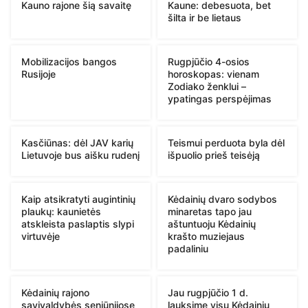
Kauno rajone šią savaitę
Kaune: debesuota, bet
šilta ir be lietaus
Mobilizacijos bangos
Rugpjūčio 4-osios
Rusijoje
horoskopas: vienam
Zodiako ženklui –
ypatingas perspėjimas
Kasčiūnas: dėl JAV karių
Teismui perduota byla dėl
Lietuvoje bus aišku rudenį
išpuolio prieš teisėją
Kaip atsikratyti augintinių
Kėdainių dvaro sodybos
plaukų: kaunietės
minaretas tapo jau
atskleista paslaptis slypi
aštuntuoju Kėdainių
virtuvėje
krašto muziejaus
padaliniu
Kėdainių rajono
Jau rugpjūčio 1 d.
savivaldybės seniūnijose
lauksime visų Kėdainių