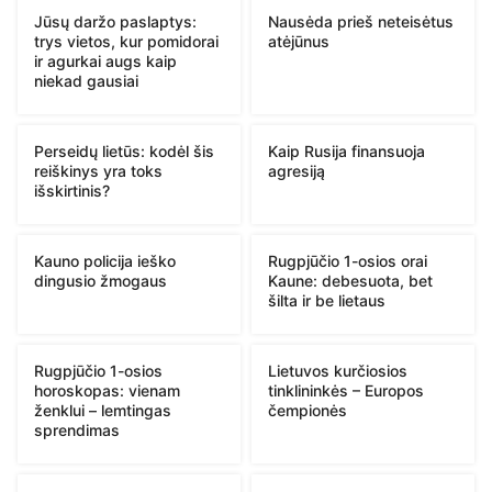
Jūsų daržo paslaptys:
Nausėda prieš neteisėtus
trys vietos, kur pomidorai
atėjūnus
ir agurkai augs kaip
niekad gausiai
Perseidų lietūs: kodėl šis
Kaip Rusija finansuoja
reiškinys yra toks
agresiją
išskirtinis?
Kauno policija ieško
Rugpjūčio 1-osios orai
dingusio žmogaus
Kaune: debesuota, bet
šilta ir be lietaus
Rugpjūčio 1-osios
Lietuvos kurčiosios
horoskopas: vienam
tinklininkės – Europos
ženklui – lemtingas
čempionės
sprendimas