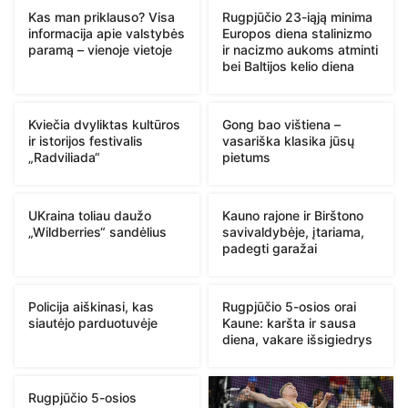
Kas man priklauso? Visa
Rugpjūčio 23-iąją minima
informacija apie valstybės
Europos diena stalinizmo
paramą – vienoje vietoje
ir nacizmo aukoms atminti
bei Baltijos kelio diena
Kviečia dvyliktas kultūros
Gong bao vištiena –
ir istorijos festivalis
vasariška klasika jūsų
„Radviliada“
pietums
UKraina toliau daužo
Kauno rajone ir Birštono
„Wildberries“ sandėlius
savivaldybėje, įtariama,
padegti garažai
Policija aiškinasi, kas
Rugpjūčio 5-osios orai
siautėjo parduotuvėje
Kaune: karšta ir sausa
diena, vakare išsigiedrys
Rugpjūčio 5-osios