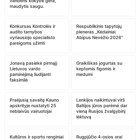
vandens kokybė gera,
maudytis saugu.
Konkursas Kontrolės ir
Respublikinis tapytojų
audito tarnybos
pleneras „Kėdainiai.
vyriausiojo specialisto
Abipus Nevėžio 2026“
pareigoms užimti
Jonavą pasiekė pirmąjį
Graikiškas jogurtas su
Lietuvos vardo
keptomis figomis ir
paminėjimą liudijanti
medumi
faksimilė
Praėjusią savaitę Kauno
Lenkijos naikintuvai virš
apskrityje nustatyti 25
Baltijos jūros perėmė dar
neblaivūs vairuotojai
vieną Rusijos žvalgybinį
lėktuvą
Kultūros ir sporto renginiai
Rugpjūčio 4-osios orai