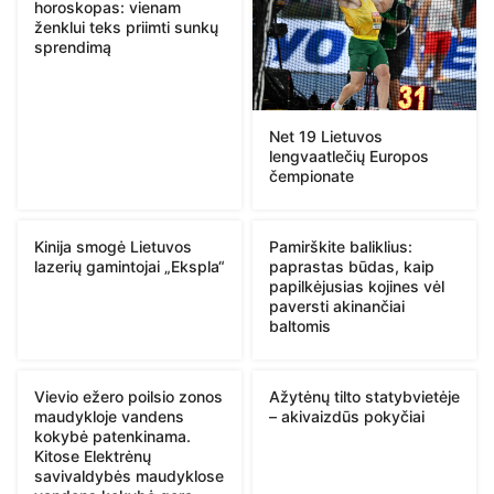
horoskopas: vienam
ženklui teks priimti sunkų
sprendimą
Net 19 Lietuvos
lengvaatlečių Europos
čempionate
Kinija smogė Lietuvos
Pamirškite baliklius:
lazerių gamintojai „Ekspla“
paprastas būdas, kaip
papilkėjusias kojines vėl
paversti akinančiai
baltomis
Vievio ežero poilsio zonos
Ažytėnų tilto statybvietėje
maudykloje vandens
– akivaizdūs pokyčiai
kokybė patenkinama.
Kitose Elektrėnų
savivaldybės maudyklose