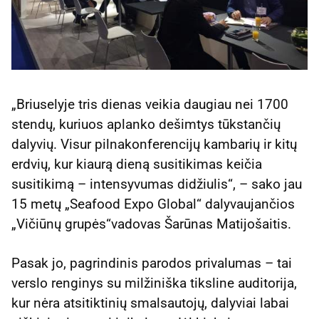
„Briuselyje tris dienas veikia daugiau nei 1700
stendų, kuriuos aplanko dešimtys tūkstančių
dalyvių. Visur pilnakonferencijų kambarių ir kitų
erdvių, kur kiaurą dieną susitikimas keičia
susitikimą – intensyvumas didžiulis“, – sako jau
15 metų „Seafood Expo Global“ dalyvaujančios
„Vičiūnų grupės“vadovas Šarūnas Matijošaitis.
Pasak jo, pagrindinis parodos privalumas – tai
verslo renginys su milžiniška tiksline auditorija,
kur nėra atsitiktinių smalsautojų, dalyviai labai