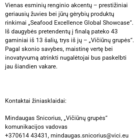
Vienas esminių renginio akcentų – prestižiniai
geriausių žuvies bei jūrų gėrybių produktų
rinkimai „Seafood Excellence Global Showcase“.
Iš daugybės pretendentų į finalą pateko 43
gaminiai iš 13 šalių, trys iš jų – „Vičiūnų grupės“.
Pagal skonio savybes, maistinę vertę bei
inovatyvumą atrinkti nugalėtojai bus paskelbti
jau šiandien vakare.
Kontaktai žiniasklaidai:
Mindaugas Snicorius, „Vičiūnų grupės“
komunikacijos vadovas
+370614 43431, mindaugas.snicorius@vici.eu