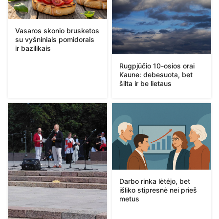
Vasaros skonio brusketos
su vyšniniais pomidorais
ir bazilikais
Rugpjūčio 10-osios orai
Kaune: debesuota, bet
šilta ir be lietaus
Darbo rinka lėtėjo, bet
išliko stipresnė nei prieš
metus