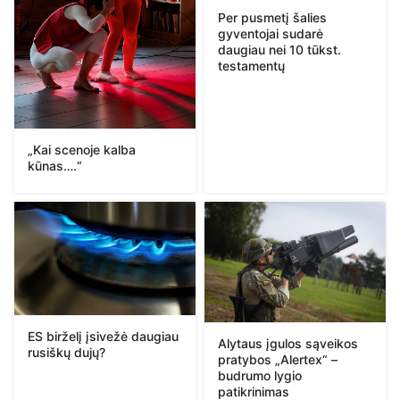
Per pusmetį šalies
gyventojai sudarė
daugiau nei 10 tūkst.
testamentų
„Kai scenoje kalba
kūnas….“
ES birželį įsivežė daugiau
Alytaus įgulos sąveikos
rusiškų dujų?
pratybos „Alertex“ –
budrumo lygio
patikrinimas