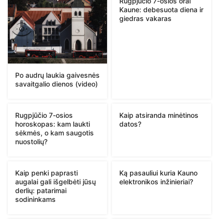
Rugpjūčio 7-osios orai
Kaune: debesuota diena ir
giedras vakaras
Po audrų laukia gaivesnės
savaitgalio dienos (video)
Rugpjūčio 7-osios
Kaip atsiranda minėtinos
horoskopas: kam laukti
datos?
sėkmės, o kam saugotis
nuostolių?
Kaip penki paprasti
Ką pasauliui kuria Kauno
augalai gali išgelbėti jūsų
elektronikos inžinieriai?
derlių: patarimai
sodininkams