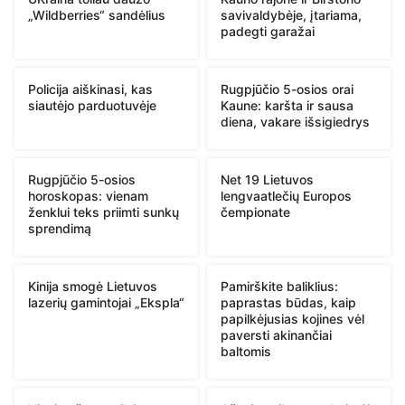
„Wildberries“ sandėlius
savivaldybėje, įtariama,
padegti garažai
Policija aiškinasi, kas
Rugpjūčio 5-osios orai
siautėjo parduotuvėje
Kaune: karšta ir sausa
diena, vakare išsigiedrys
Rugpjūčio 5-osios
Net 19 Lietuvos
horoskopas: vienam
lengvaatlečių Europos
ženklui teks priimti sunkų
čempionate
sprendimą
Kinija smogė Lietuvos
Pamirškite baliklius:
lazerių gamintojai „Ekspla“
paprastas būdas, kaip
papilkėjusias kojines vėl
paversti akinančiai
baltomis