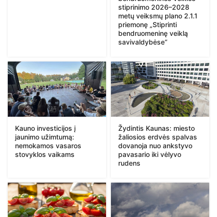
stiprinimo 2026–2028
metų veiksmų plano 2.1.1
priemonę „Stiprinti
bendruomeninę veiklą
savivaldybėse“
Kauno investicijos į
Žydintis Kaunas: miesto
jaunimo užimtumą:
žaliosios erdvės spalvas
nemokamos vasaros
dovanoja nuo ankstyvo
stovyklos vaikams
pavasario iki vėlyvo
rudens