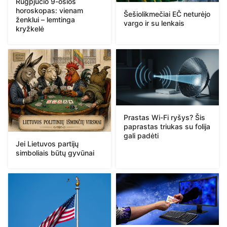
Rugpjūčio 9-osios
horoskopas: vienam
Šešiolikmečiai EČ neturėjo
ženklui – lemtinga
vargo ir su lenkais
kryžkelė
Prastas Wi-Fi ryšys? Šis
paprastas triukas su folija
gali padėti
Jei Lietuvos partijų
simboliais būtų gyvūnai