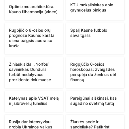
KTU mokslininkas apie
Optimizmo architektūra.
grynuosius pinigus
Kauno filharmonija (video)
Rugpjūčio 6-osios orų
Spalį Kaune futbolo
prognozė Kaune: karšta
savaitgalis
diena baigsis audra su
kruša
Žiniasklaida: „Norfos“
Rugpjūčio 6-osios
savininkas Dundulis
horoskopas: žvaigždės
turbūt nedalyvaus
perspėja du ženklus dėl
prezidento rinkimuose
finansų
Katelynas apie VSAT melą
Pareigūnai aiškinasi, kas
ir įsibrovėlių tunelius
sugadino svetimą turtą
Rusija dar intensyviau
Žiurkės sode ir
grobia Ukrainos vaikus
sandėliuke? Patikrinti