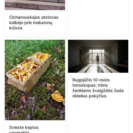
Cichanouskajos atstovas
kalbėjo prie makaronų
krūvos
Rugpjūčio 10-osios
horoskopas: trims
ženklams žvaigždės žada
didelius pokyčius
Svieste keptos
voveraitės