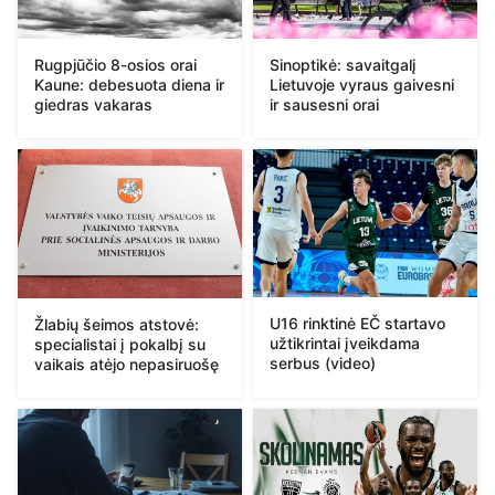
Rugpjūčio 8-osios orai
Sinoptikė: savaitgalį
Kaune: debesuota diena ir
Lietuvoje vyraus gaivesni
giedras vakaras
ir sausesni orai
U16 rinktinė EČ startavo
Žlabių šeimos atstovė:
užtikrintai įveikdama
specialistai į pokalbį su
serbus (video)
vaikais atėjo nepasiruošę