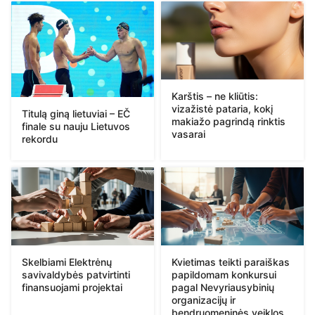
Karštis – ne kliūtis:
vizažistė pataria, kokį
Titulą giną lietuviai – EČ
makiažo pagrindą rinktis
finale su nauju Lietuvos
vasarai
rekordu
Skelbiami Elektrėnų
Kvietimas teikti paraiškas
savivaldybės patvirtinti
papildomam konkursui
finansuojami projektai
pagal Nevyriausybinių
organizacijų ir
bendruomeninės veiklos