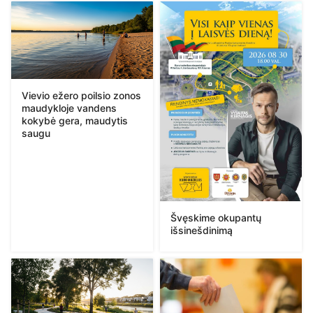
Vievio ežero poilsio zonos
maudykloje vandens
kokybė gera, maudytis
saugu
Švęskime okupantų
išsinešdinimą