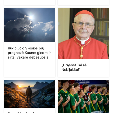
Rugpjūčio 9-osios orų
prognozė Kaune: giedra ir
šilta, vakare debesuosis
„Drąsos! Tai aš.
Nebijokite!“