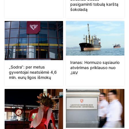
pasigaminti tobulą karštą
šokoladą
Iranas: Hormuzo sąsiaurio
„Sodra“: per metus
atvėrimas priklauso nuo
gyventojai neatsiėmė 4,6
JAV
mln. eurų ligos išmokų