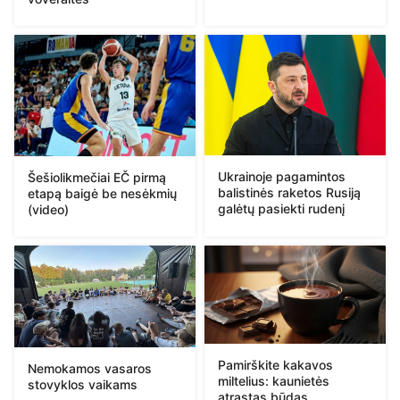
Ukrainoje pagamintos
Šešiolikmečiai EČ pirmą
balistinės raketos Rusiją
etapą baigė be nesėkmių
galėtų pasiekti rudenį
(video)
Pamirškite kakavos
Nemokamos vasaros
miltelius: kaunietės
stovyklos vaikams
atrastas būdas