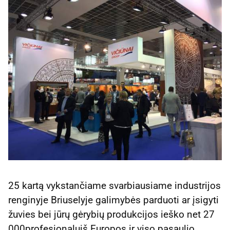
25 kartą vykstančiame svarbiausiame industrijos
renginyje Briuselyje galimybės parduoti ar įsigyti
žuvies bei jūrų gėrybių produkcijos ieško net 27
000profesionalųiš Europos ir viso pasaulio.