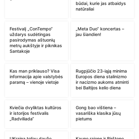
būdai, kurie jas atbaidys
natūraliai
Festivalį „ConTempo“
„Meta Duo“ koncertas –
uždarys sudėtingas
jau šiandien!
pasirodymas aštuonių
metrų aukštyje ir piknikas
Santakoje
Kas man priklauso? Visa
Rugpjūčio 23-iąją minima
informacija apie valstybės
Europos diena stalinizmo
paramą – vienoje vietoje
ir nacizmo aukoms atminti
bei Baltijos kelio diena
Kviečia dvyliktas kultūros
Gong bao vištiena –
ir istorijos festivalis
vasariška klasika jūsų
„Radviliada“
pietums
UKraina toliau daužo
Kauno rajone ir Birštono