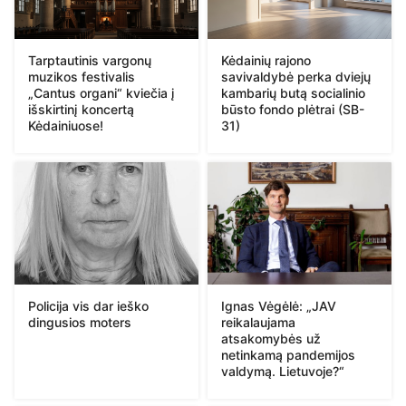
Tarptautinis vargonų
Kėdainių rajono
muzikos festivalis
savivaldybė perka dviejų
„Cantus organi“ kviečia į
kambarių butą socialinio
išskirtinį koncertą
būsto fondo plėtrai (SB-
Kėdainiuose!
31)
Policija vis dar ieško
Ignas Vėgėlė: „JAV
dingusios moters
reikalaujama
atsakomybės už
netinkamą pandemijos
valdymą. Lietuvoje?“