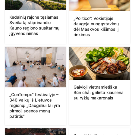
Kėdainių rajone tęsiamas
„Politico”: Vokietijoje
Sveikatą stiprinančio
daugėja nuogąstavimų
Kauno regiono susitarimų
dėl Maskvos kišimosi į
įgyvendinimas
rinkimus
Gaivioji vietnamietiška
Bún chả: grilinta kiauliena
„ConTempo“ festivalyje –
su ryžių makaronais
340 vaikų iš Lietuvos
regionų: „Daugeliui tai yra
pirmoji scenos menų
patirtis“