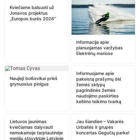
Kviečiame balsuoti už
Jonavos projektus
„Europos burės 2026“
Informacija apie
planuojamas varžybas
Elektrėnų mariose
Informuojame apie
Naujieji bolševikai prieš
pakeistą prašymų dėl
grynuosius pinigus
žemės sklypų
pagrindinės žemės
naudojimo paskirties
keitimo teikimo tvarką
Lietuvos jaunimas
Jau šiandien – Vakarės
kviečiamas dalyvauti
Urbaitės ir grupės
nemokamoje tarptautinėje
koncertas Gegučių parke!
medijų stovykloje Latvijoje