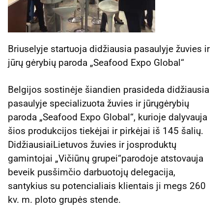
Briuselyje startuoja didžiausia pasaulyje žuvies ir
jūrų gėrybių paroda „Seafood Expo Global“
Belgijos sostinėje šiandien prasideda didžiausia
pasaulyje specializuota žuvies ir jūrųgėrybių
paroda „Seafood Expo Global“, kurioje dalyvauja
šios produkcijos tiekėjai ir pirkėjai iš 145 šalių.
DidžiausiaiLietuvos žuvies ir josproduktų
gamintojai „Vičiūnų grupei“parodoje atstovauja
beveik pusšimčio darbuotojų delegacija,
santykius su potencialiais klientais ji megs 260
kv. m. ploto grupės stende.