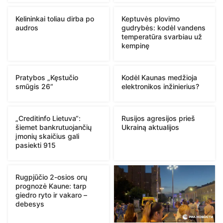
Kelininkai toliau dirba po
Keptuvės plovimo
audros
gudrybės: kodėl vandens
temperatūra svarbiau už
kempinę
Pratybos „Kęstučio
Kodėl Kaunas medžioja
smūgis 26“
elektronikos inžinierius?
„Creditinfo Lietuva“:
Rusijos agresijos prieš
šiemet bankrutuojančių
Ukrainą aktualijos
įmonių skaičius gali
pasiekti 915
Rugpjūčio 2-osios orų
prognozė Kaune: tarp
giedro ryto ir vakaro –
debesys