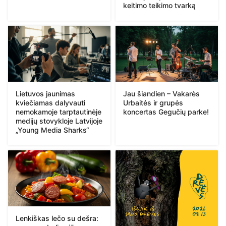
keitimo teikimo tvarką
Lietuvos jaunimas
Jau šiandien – Vakarės
kviečiamas dalyvauti
Urbaitės ir grupės
nemokamoje tarptautinėje
koncertas Gegučių parke!
medijų stovykloje Latvijoje
„Young Media Sharks“
Lenkiškas lečo su dešra: