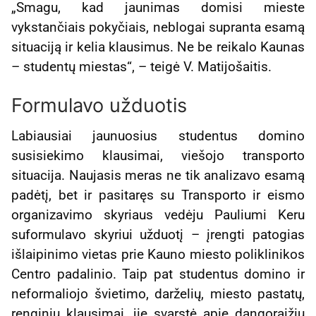
„Smagu, kad jaunimas domisi mieste
vykstančiais pokyčiais, neblogai supranta esamą
situaciją ir kelia klausimus. Ne be reikalo Kaunas
– studentų miestas“, – teigė V. Matijošaitis.
Formulavo užduotis
Labiausiai jaunuosius studentus domino
susisiekimo klausimai, viešojo transporto
situacija. Naujasis meras ne tik analizavo esamą
padėtį, bet ir pasitaręs su Transporto ir eismo
organizavimo skyriaus vedėju Pauliumi Keru
suformulavo skyriui užduotį – įrengti patogias
išlaipinimo vietas prie Kauno miesto poliklinikos
Centro padalinio. Taip pat studentus domino ir
neformaliojo švietimo, darželių, miesto pastatų,
renginių klausimai, jie svarstė apie dangoraižių