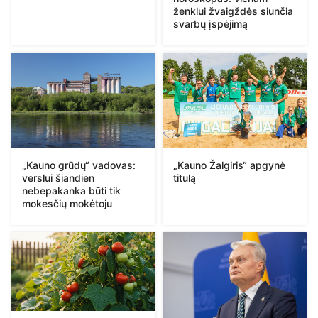
ženklui žvaigždės siunčia
svarbų įspėjimą
„Kauno Žalgiris“ apgynė
„Kauno grūdų“ vadovas:
titulą
verslui šiandien
nebepakanka būti tik
mokesčių mokėtoju