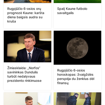
Rugpjūčio 6-osios orų
Spalį Kaune futbolo
prognozė Kaune: karšta
savaitgalis
diena baigsis audra su
kruša
Žiniasklaida: „Norfos“
Rugpjūčio 6-osios
savininkas Dundulis
horoskopas: žvaigždės
turbūt nedalyvaus
perspėja du ženklus dėl
prezidento rinkimuose
finansų