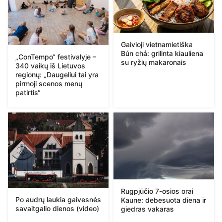
Gaivioji vietnamietiška
Bún chả: grilinta kiauliena
„ConTempo“ festivalyje –
su ryžių makaronais
340 vaikų iš Lietuvos
regionų: „Daugeliui tai yra
pirmoji scenos menų
patirtis“
Rugpjūčio 7-osios orai
Po audrų laukia gaivesnės
Kaune: debesuota diena ir
savaitgalio dienos (video)
giedras vakaras