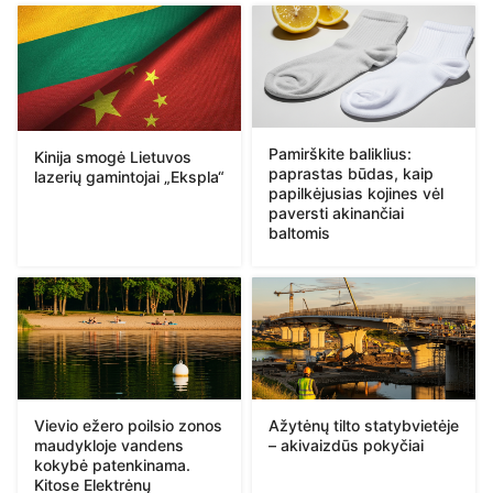
Pamirškite baliklius:
Kinija smogė Lietuvos
paprastas būdas, kaip
lazerių gamintojai „Ekspla“
papilkėjusias kojines vėl
paversti akinančiai
baltomis
Vievio ežero poilsio zonos
Ažytėnų tilto statybvietėje
maudykloje vandens
– akivaizdūs pokyčiai
kokybė patenkinama.
Kitose Elektrėnų