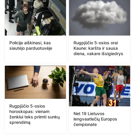
Policija aiškinasi, kas
Rugpjūčio 5-osios orai
siautėjo parduotuvėje
Kaune: karšta ir sausa
diena, vakare išsigiedrys
Rugpjūčio 5-osios
horoskopas: vienam
Net 19 Lietuvos
ženklui teks priimti sunkų
lengvaatlečių Europos
sprendimą
čempionate