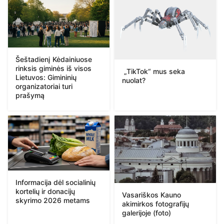
Šeštadienį Kėdainiuose
rinksis giminės iš visos
„TikTok“ mus seka
Lietuvos: Gimininių
nuolat?
organizatoriai turi
prašymą
Informacija dėl socialinių
kortelių ir donacijų
Vasariškos Kauno
skyrimo 2026 metams
akimirkos fotografijų
galerijoje (foto)