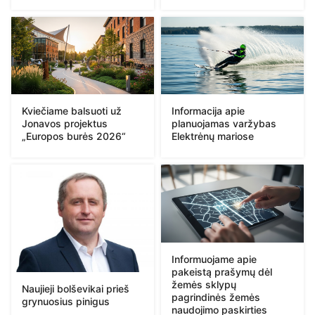
Kviečiame balsuoti už
Informacija apie
Jonavos projektus
planuojamas varžybas
„Europos burės 2026“
Elektrėnų mariose
Informuojame apie
pakeistą prašymų dėl
žemės sklypų
Naujieji bolševikai prieš
pagrindinės žemės
grynuosius pinigus
naudojimo paskirties