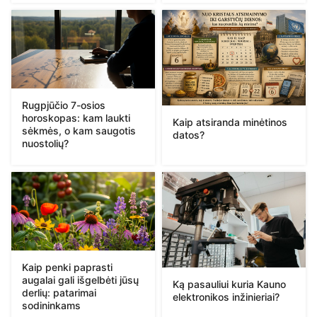
Rugpjūčio 7-osios
horoskopas: kam laukti
Kaip atsiranda minėtinos
sėkmės, o kam saugotis
datos?
nuostolių?
Kaip penki paprasti
augalai gali išgelbėti jūsų
Ką pasauliui kuria Kauno
derlių: patarimai
elektronikos inžinieriai?
sodininkams