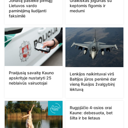
Jonavą pasiekė pirmąjį
Graikiškas jogurtas su
Lietuvos vardo
keptomis figomis ir
paminėjimą liudijanti
medumi
faksimilė
Praėjusią savaitę Kauno
Lenkijos naikintuvai virš
apskrityje nustatyti 25
Baltijos jūros perėmė dar
neblaivūs vairuotojai
vieną Rusijos žvalgybinį
lėktuvą
Rugpjūčio 4-osios orai
Kaune: debesuota, bet
šilta ir be lietaus