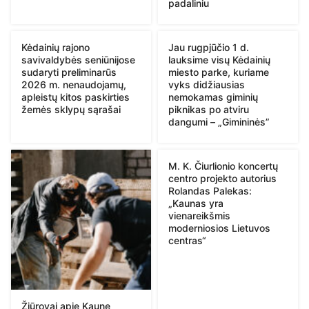
padaliniu
Kėdainių rajono
Jau rugpjūčio 1 d.
savivaldybės seniūnijose
lauksime visų Kėdainių
sudaryti preliminarūs
miesto parke, kuriame
2026 m. nenaudojamų,
vyks didžiausias
apleistų kitos paskirties
nemokamas giminių
žemės sklypų sąrašai
piknikas po atviru
dangumi – „Gimininės”
M. K. Čiurlionio koncertų
centro projekto autorius
Rolandas Palekas:
„Kaunas yra
vienareikšmis
moderniosios Lietuvos
centras“
Žiūrovai apie Kaune