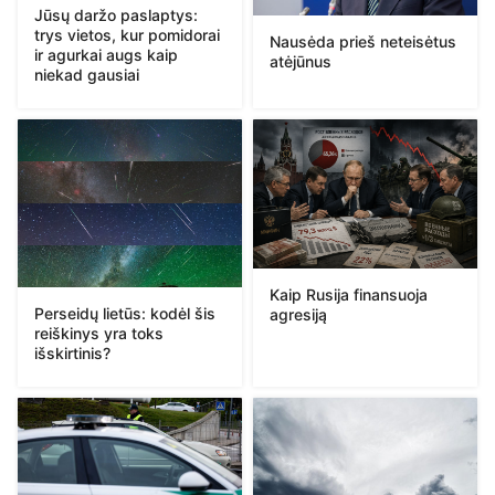
Jūsų daržo paslaptys:
trys vietos, kur pomidorai
Nausėda prieš neteisėtus
ir agurkai augs kaip
atėjūnus
niekad gausiai
Kaip Rusija finansuoja
Perseidų lietūs: kodėl šis
agresiją
reiškinys yra toks
išskirtinis?