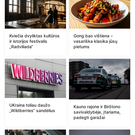
Kviečia dvyliktas kultūros
Gong bao vištiena –
ir istorijos festivalis
vasariška klasika jūsų
„Radviliada“
pietums
UKraina toliau daužo
Kauno rajone ir Birštono
„Wildberries“ sandėlius
savivaldybėje, įtariama,
padegti garažai