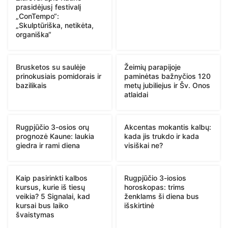
prasidėjusį festivalį
„ConTempo“:
„Skulptūriška, netikėta,
organiška“
Brusketos su saulėje
Žeimių parapijoje
prinokusiais pomidorais ir
paminėtas bažnyčios 120
bazilikais
metų jubiliejus ir Šv. Onos
atlaidai
Rugpjūčio 3-osios orų
Akcentas mokantis kalbų:
prognozė Kaune: laukia
kada jis trukdo ir kada
giedra ir rami diena
visiškai ne?
Kaip pasirinkti kalbos
Rugpjūčio 3-iosios
kursus, kurie iš tiesų
horoskopas: trims
veikia? 5 Signalai, kad
ženklams ši diena bus
kursai bus laiko
išskirtinė
švaistymas