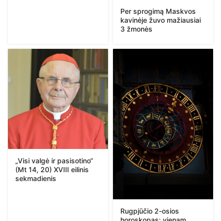
Per sprogimą Maskvos
kavinėje žuvo mažiausiai
3 žmonės
„Visi valgė ir pasisotino“
(Mt 14, 20) XVIII eilinis
sekmadienis
Rugpjūčio 2-osios
horoskopas: vienam