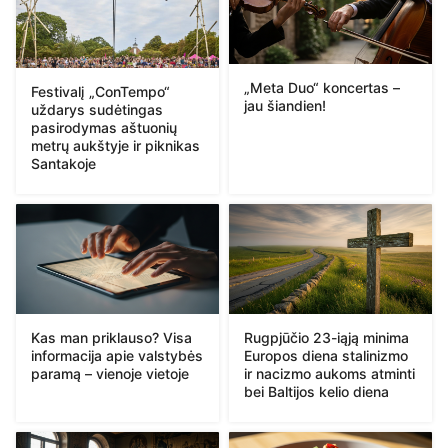
„Meta Duo“ koncertas –
Festivalį „ConTempo“
jau šiandien!
uždarys sudėtingas
pasirodymas aštuonių
metrų aukštyje ir piknikas
Santakoje
Kas man priklauso? Visa
Rugpjūčio 23-iąją minima
informacija apie valstybės
Europos diena stalinizmo
paramą – vienoje vietoje
ir nacizmo aukoms atminti
bei Baltijos kelio diena