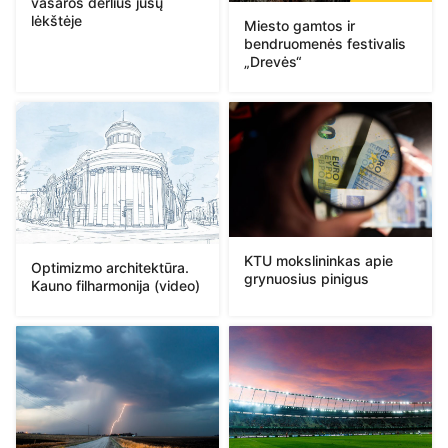
vasaros derlius jūsų
lėkštėje
Miesto gamtos ir
bendruomenės festivalis
„Drevės“
KTU mokslininkas apie
Optimizmo architektūra.
grynuosius pinigus
Kauno filharmonija (video)