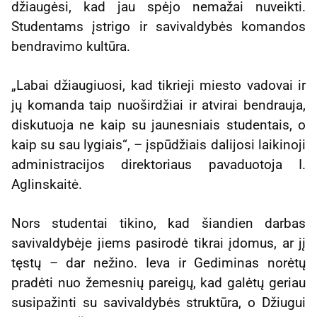
džiaugėsi, kad jau spėjo nemažai nuveikti.
Studentams įstrigo ir savivaldybės komandos
bendravimo kultūra.
„Labai džiaugiuosi, kad tikrieji miesto vadovai ir
jų komanda taip nuoširdžiai ir atvirai bendrauja,
diskutuoja ne kaip su jaunesniais studentais, o
kaip su sau lygiais“, – įspūdžiais dalijosi laikinoji
administracijos direktoriaus pavaduotoja I.
Aglinskaitė.
Nors studentai tikino, kad šiandien darbas
savivaldybėje jiems pasirodė tikrai įdomus, ar jį
tęstų – dar nežino. Ieva ir Gediminas norėtų
pradėti nuo žemesnių pareigų, kad galėtų geriau
susipažinti su savivaldybės struktūra, o Džiugui