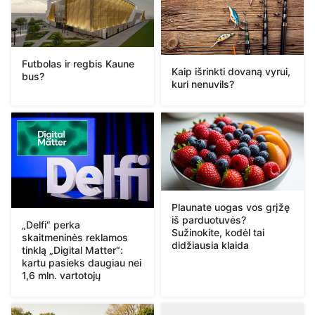
Futbolas ir regbis Kaune
Kaip išrinkti dovaną vyrui,
bus?
kuri nenuvils?
Plaunate uogas vos grįžę
iš parduotuvės?
„Delfi“ perka
Sužinokite, kodėl tai
skaitmeninės reklamos
didžiausia klaida
tinklą „Digital Matter“:
kartu pasieks daugiau nei
1,6 mln. vartotojų