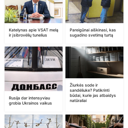
Katelynas apie VSAT melą
Pareigūnai aiškinasi, kas
ir įsibrovėlių tunelius
sugadino svetimą turtą
Žiurkės sode ir
sandėliuke? Patikrinti
būdai, kurie jas atbaidys
Rusija dar intensyviau
natūraliai
grobia Ukrainos vaikus