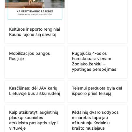
Kultūros ir sporto renginiai
Kauno rajone šią savaitę
Mobilizacijos bangos
Rugpjūčio 4-osios
Rusijoje
horoskopas: vienam
Zodiako ženklui –
ypatingas perspėjimas
Kasčiūnas: dėl JAV karių
Teismui perduota byla dėl
Lietuvoje bus aišku rudenį
išpuolio prieš teisėją
Kaip atsikratyti augintinių
Kėdainių dvaro sodybos
plaukų: kaunietės
minaretas tapo jau
atskleista paslaptis slypi
aštuntuoju Kėdainių
virtuvėje
krašto muziejaus