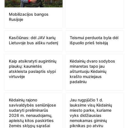
Mobilizacijos bangos
Rusijoje
Kasčiūnas: dėl JAV karių
Teismui perduota byla dėl
Lietuvoje bus aišku rudenį
išpuolio prieš teisėją
Kaip atsikratyti augintinių
Kėdainių dvaro sodybos
plaukų: kaunietės
minaretas tapo jau
atskleista paslaptis slypi
aštuntuoju Kėdainių
virtuvėje
krašto muziejaus
padaliniu
Kėdainių rajono
Jau rugpjūčio 1 d.
savivaldybės seniūnijose
lauksime visų Kėdainių
sudaryti preliminarūs
miesto parke, kuriame
2026 m. nenaudojamų,
vyks didžiausias
apleistų kitos paskirties
nemokamas giminių
žemės sklypų sąrašai
piknikas po atviru