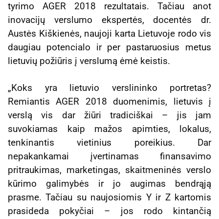
tyrimo AGER 2018 rezultatais. Tačiau anot
inovacijų verslumo ekspertės, docentės dr.
Austės Kiškienės, naujoji karta Lietuvoje rodo vis
daugiau potencialo ir per pastaruosius metus
lietuvių požiūris į verslumą ėmė keistis.
„Koks yra lietuvio verslininko portretas?
Remiantis AGER 2018 duomenimis, lietuvis į
verslą vis dar žiūri tradiciškai – jis jam
suvokiamas kaip mažos apimties, lokalus,
tenkinantis vietinius poreikius. Dar
nepakankamai įvertinamas finansavimo
pritraukimas, marketingas, skaitmeninės verslo
kūrimo galimybės ir jo augimas bendrąją
prasme. Tačiau su naujosiomis Y ir Z kartomis
prasideda pokyčiai – jos rodo kintančią