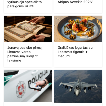
vyriausiojo specialisto
Abipus Nevėžio 2026“
pareigoms užimti
Jonavą pasiekė pirmąjį
Graikiškas jogurtas su
Lietuvos vardo
keptomis figomis ir
paminėjimą liudijanti
medumi
faksimilė