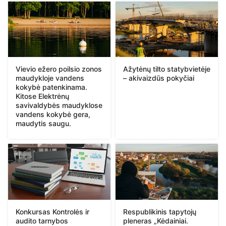
Vievio ežero poilsio zonos
Ažytėnų tilto statybvietėje
maudykloje vandens
– akivaizdūs pokyčiai
kokybė patenkinama.
Kitose Elektrėnų
savivaldybės maudyklose
vandens kokybė gera,
maudytis saugu.
Konkursas Kontrolės ir
Respublikinis tapytojų
audito tarnybos
pleneras „Kėdainiai.