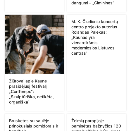
dangumi – „Gimininės”
M. K. Čiurlionio koncertų
centro projekto autorius
Rolandas Palekas:
„Kaunas yra
vienareikšmis
moderniosios Lietuvos
centras“
Žiūrovai apie Kaune
prasidėjusį festivalį
„ConTempo“:
„Skulptūriška, netikėta,
organiška“
Brusketos su saulėje
Žeimių parapijoje
prinokusiais pomidorais ir
paminėtas bažnyčios 120