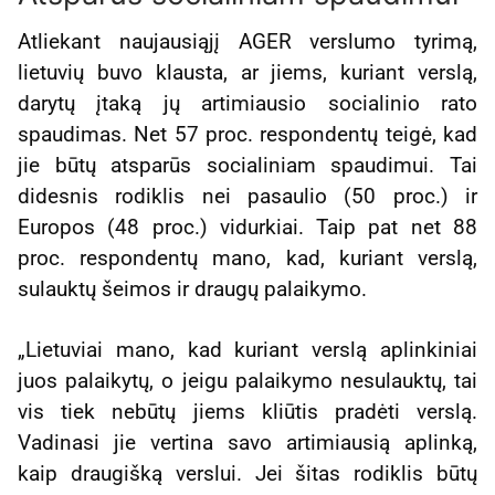
Atliekant naujausiąjį AGER verslumo tyrimą,
lietuvių buvo klausta, ar jiems, kuriant verslą,
darytų įtaką jų artimiausio socialinio rato
spaudimas. Net 57 proc. respondentų teigė, kad
jie būtų atsparūs socialiniam spaudimui. Tai
didesnis rodiklis nei pasaulio (50 proc.) ir
Europos (48 proc.) vidurkiai. Taip pat net 88
proc. respondentų mano, kad, kuriant verslą,
sulauktų šeimos ir draugų palaikymo.
„Lietuviai mano, kad kuriant verslą aplinkiniai
juos palaikytų, o jeigu palaikymo nesulauktų, tai
vis tiek nebūtų jiems kliūtis pradėti verslą.
Vadinasi jie vertina savo artimiausią aplinką,
kaip draugišką verslui. Jei šitas rodiklis būtų