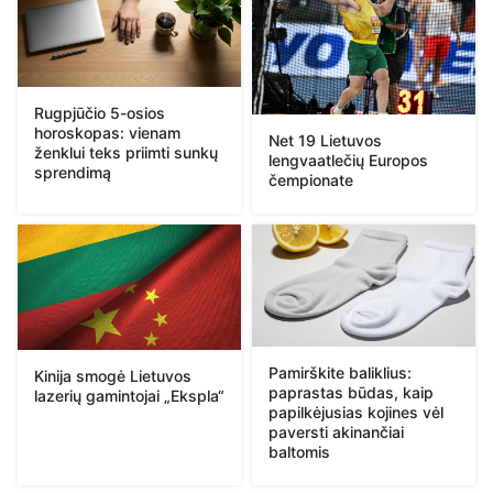
Rugpjūčio 5-osios
horoskopas: vienam
Net 19 Lietuvos
ženklui teks priimti sunkų
lengvaatlečių Europos
sprendimą
čempionate
Pamirškite baliklius:
Kinija smogė Lietuvos
paprastas būdas, kaip
lazerių gamintojai „Ekspla“
papilkėjusias kojines vėl
paversti akinančiai
baltomis