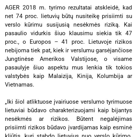
AGER 2018 m. tyrimo rezultatai atskleidė, kad
net 74 proc. lietuvių būtų nusiteikę prisiimti su
verslo kūrimu susijusią nesėkmės riziką. Kai
pasaulio vidurkis šiuo klausimu siekia tik 47
proc., o Europos – 41 proc. Lietuvoje rizikos
nebijoma tiek pat, kiek ir verslumu garsėjančiose
Jungtinėse Amerikos Valstijose, o visame
pasaulyje šiuo aspektu mus lenkia tik tokios
valstybės kaip Malaizija, Kinija, Kolumbija ar
Vietnamas.
„Iki šiol atliktuose įvairiuose verslumo tyrimuose
lietuviai būdavo charakterizuojami kaip bijantys
nesėkmės ar rizikos. Būtent negalėjimas
prisiimti rizikos būdavo įvardijamas kaip esminė
kliūtis, kuri stabdo lietuvius nuo verslo kūrimo.