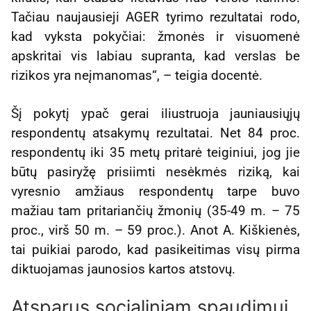
Tačiau naujausieji AGER tyrimo rezultatai rodo,
kad vyksta pokyčiai: žmonės ir visuomenė
apskritai vis labiau supranta, kad verslas be
rizikos yra neįmanomas“, – teigia docentė.
Šį pokytį ypač gerai iliustruoja jauniausiųjų
respondentų atsakymų rezultatai. Net 84 proc.
respondentų iki 35 metų pritarė teiginiui, jog jie
būtų pasiryžę prisiimti nesėkmės riziką, kai
vyresnio amžiaus respondentų tarpe buvo
mažiau tam pritariančių žmonių (35-49 m. – 75
proc., virš 50 m. – 59 proc.). Anot A. Kiškienės,
tai puikiai parodo, kad pasikeitimas visų pirma
diktuojamas jaunosios kartos atstovų.
Atsparus socialiniam spaudimui