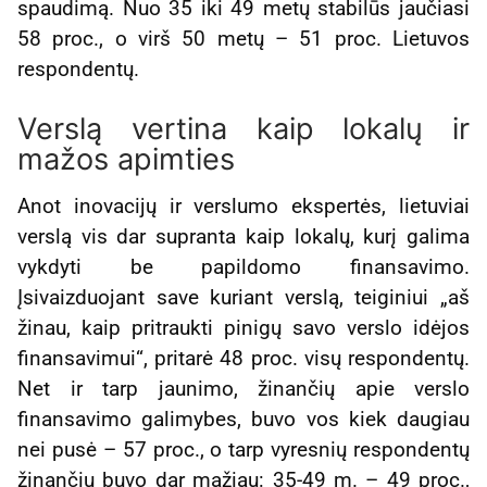
spaudimą. Nuo 35 iki 49 metų stabilūs jaučiasi
58 proc., o virš 50 metų – 51 proc. Lietuvos
respondentų.
Verslą vertina kaip lokalų ir
mažos apimties
Anot inovacijų ir verslumo ekspertės, lietuviai
verslą vis dar supranta kaip lokalų, kurį galima
vykdyti be papildomo finansavimo.
Įsivaizduojant save kuriant verslą, teiginiui „aš
žinau, kaip pritraukti pinigų savo verslo idėjos
finansavimui“, pritarė 48 proc. visų respondentų.
Net ir tarp jaunimo, žinančių apie verslo
finansavimo galimybes, buvo vos kiek daugiau
nei pusė – 57 proc., o tarp vyresnių respondentų
žinančių buvo dar mažiau: 35-49 m. – 49 proc.,