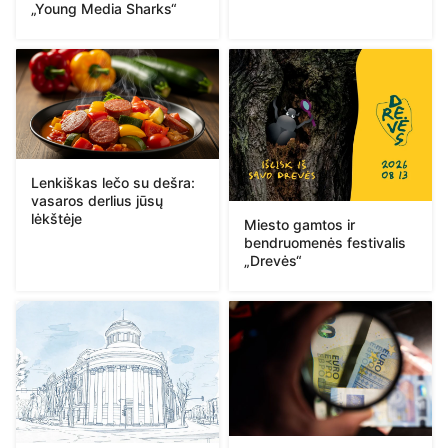
„Young Media Sharks“
Lenkiškas lečo su dešra:
vasaros derlius jūsų
lėkštėje
Miesto gamtos ir
bendruomenės festivalis
„Drevės“