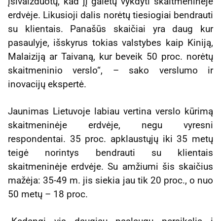
įsivaizduotų, kad jį galėtų vykdyti skaitmeninėje
erdvėje. Likusioji dalis norėtų tiesiogiai bendrauti
su klientais. Panašūs skaičiai yra daug kur
pasaulyje, išskyrus tokias valstybes kaip Kiniją,
Malaiziją ar Taivaną, kur beveik 50 proc. norėtų
skaitmeninio verslo“, – sako verslumo ir
inovacijų ekspertė.
Jaunimas Lietuvoje labiau vertina verslo kūrimą
skaitmeninėje erdvėje, negu vyresni
respondentai. 35 proc. apklaustųjų iki 35 metų
teigė norintys bendrauti su klientais
skaitmeninėje erdvėje. Su amžiumi šis skaičius
mažėja: 35-49 m. jis siekia jau tik 20 proc., o nuo
50 metų – 18 proc.