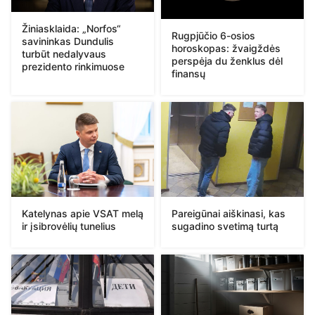
Žiniasklaida: „Norfos“
Rugpjūčio 6-osios
savininkas Dundulis
horoskopas: žvaigždės
turbūt nedalyvaus
perspėja du ženklus dėl
prezidento rinkimuose
finansų
Katelynas apie VSAT melą
Pareigūnai aiškinasi, kas
ir įsibrovėlių tunelius
sugadino svetimą turtą