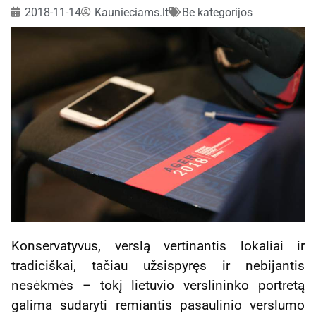
2018-11-14
Kaunieciams.lt
Be kategorijos
Konservatyvus, verslą vertinantis lokaliai ir
tradiciškai, tačiau užsispyręs ir nebijantis
nesėkmės – tokį lietuvio verslininko portretą
galima sudaryti remiantis pasaulinio verslumo