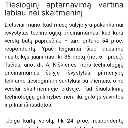
Tiesioginį aptarnavimą vertina
labiau nei skaitmeninį
Lietuviai mano, kad mūsų šalyje yra pakankamai
išvystytas technologijų prieinamumas, kad kurti
verslą būtų paprasčiau – tam pritaria 54 proc.
respondentų. Ypač teigiamai šiuo klausimu
nusiteikęs jaunimas iki 35 metų (net 61 proc.).
Tačiau, anot dr. A. Kiškienės, nors technologijų
prieinamumas šalyje išvystytas, pirmenybę
teikiame tiesioginiam santykiui su klientais, o ne
verslui skaitmeninėje erdvėje. Tad šiuolaikinių
technologijų galimybės nėra iki galo įsisavintos
ir pilnai išnaudotos.
„Jeigu kurtų verslą, tik 24 proc. respondentų