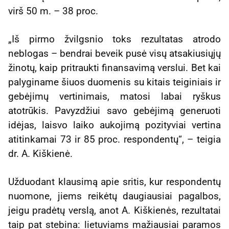
virš 50 m. – 38 proc.
„Iš pirmo žvilgsnio toks rezultatas atrodo
neblogas – bendrai beveik pusė visų atsakiusiųjų
žinotų, kaip pritraukti finansavimą verslui. Bet kai
palyginame šiuos duomenis su kitais teiginiais ir
gebėjimų vertinimais, matosi labai ryškus
atotrūkis. Pavyzdžiui savo gebėjimą generuoti
idėjas, laisvo laiko aukojimą pozityviai vertina
atitinkamai 73 ir 85 proc. respondentų“, – teigia
dr. A. Kiškienė.
Užduodant klausimą apie sritis, kur respondentų
nuomone, jiems reikėtų daugiausiai pagalbos,
jeigu pradėtų verslą, anot A. Kiškienės, rezultatai
taip pat stebina: lietuviams mažiausiai paramos