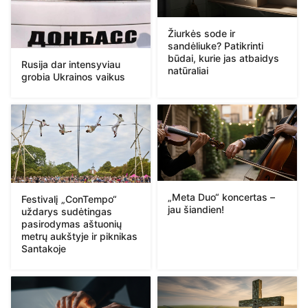
Žiurkės sode ir
sandėliuke? Patikrinti
būdai, kurie jas atbaidys
Rusija dar intensyviau
natūraliai
grobia Ukrainos vaikus
„Meta Duo“ koncertas –
Festivalį „ConTempo“
jau šiandien!
uždarys sudėtingas
pasirodymas aštuonių
metrų aukštyje ir piknikas
Santakoje