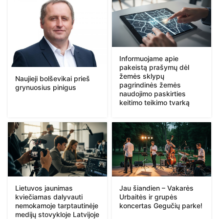
Informuojame apie
pakeistą prašymų dėl
žemės sklypų
Naujieji bolševikai prieš
pagrindinės žemės
grynuosius pinigus
naudojimo paskirties
keitimo teikimo tvarką
Lietuvos jaunimas
Jau šiandien – Vakarės
kviečiamas dalyvauti
Urbaitės ir grupės
nemokamoje tarptautinėje
koncertas Gegučių parke!
medijų stovykloje Latvijoje