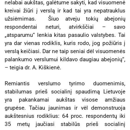
nelabai aukštas, galėtume sakyti, kad visuomenė
kreivai žiūri į verslą ir kad tai yra nepatrauklus
užsiėmimas. Šiuo atveju tokių abejonių
respondentai neturi, atvirkščiai – savo
„atsparumu“ lenkia kitas pasaulio valstybes. Tai
yra dar vienas rodiklis, kuris rodo, jog požiūris į
verslą keičiasi. Dar ne taip seniai dėl visuomenės
palankumo verslumui kildavo daugiau abejonių“,
– teigia dr. A. Kiškienė.
Remiantis verslumo tyrimo duomenimis,
stabilumas prieš socialinį spaudimą Lietuvoje
yra pakankamai aukštas visose amžiaus
grupėse. Tačiau jaunimas ir vėl demonstruoja
aukštesnius rodiklius: 64 proc. respondentų iki
35 metų jaučiasi stabilūs prieš socialinį