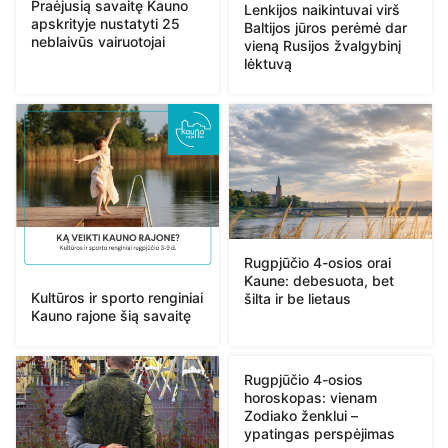
Praėjusią savaitę Kauno
Lenkijos naikintuvai virš
apskrityje nustatyti 25
Baltijos jūros perėmė dar
neblaivūs vairuotojai
vieną Rusijos žvalgybinį
lėktuvą
Rugpjūčio 4-osios orai
Kaune: debesuota, bet
Kultūros ir sporto renginiai
šilta ir be lietaus
Kauno rajone šią savaitę
Rugpjūčio 4-osios
horoskopas: vienam
Zodiako ženklui –
ypatingas perspėjimas