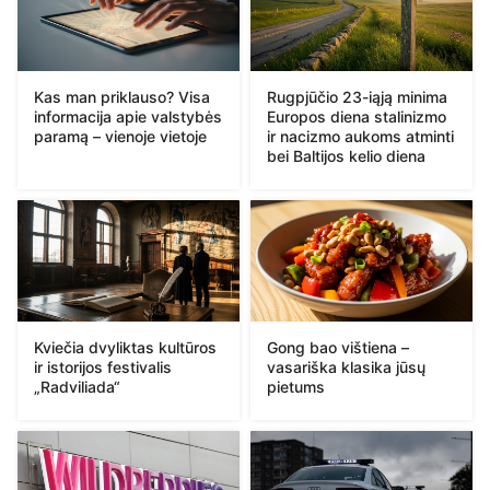
Kas man priklauso? Visa
Rugpjūčio 23-iąją minima
informacija apie valstybės
Europos diena stalinizmo
paramą – vienoje vietoje
ir nacizmo aukoms atminti
bei Baltijos kelio diena
Kviečia dvyliktas kultūros
Gong bao vištiena –
ir istorijos festivalis
vasariška klasika jūsų
„Radviliada“
pietums