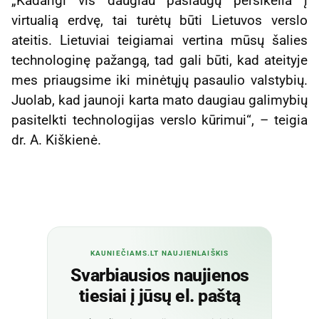
„Kadangi vis daugiau paslaugų persikelia į
virtualią erdvę, tai turėtų būti Lietuvos verslo
ateitis. Lietuviai teigiamai vertina mūsų šalies
technologinę pažangą, tad gali būti, kad ateityje
mes priaugsime iki minėtųjų pasaulio valstybių.
Juolab, kad jaunoji karta mato daugiau galimybių
pasitelkti technologijas verslo kūrimui“, – teigia
dr. A. Kiškienė.
KAUNIEČIAMS.LT NAUJIENLAIŠKIS
Svarbiausios naujienos
tiesiai į jūsų el. paštą