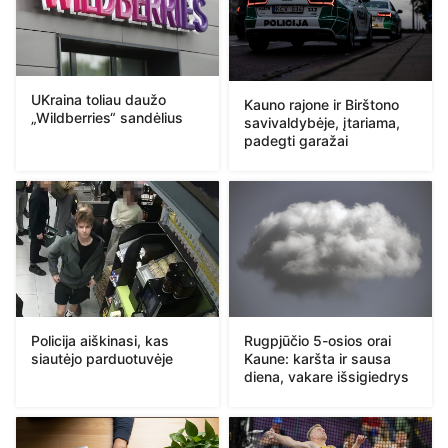
UKraina toliau daužo
Kauno rajone ir Birštono
„Wildberries“ sandėlius
savivaldybėje, įtariama,
padegti garažai
Policija aiškinasi, kas
Rugpjūčio 5-osios orai
siautėjo parduotuvėje
Kaune: karšta ir sausa
diena, vakare išsigiedrys