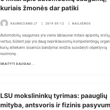
kuriais žmonės dar patiki
KAUNIECIAMS.LT
2019-05-12
NAUJIENOS
Automobilių saugumas yra viena labiausiai mitais apipintų sričių.
vertus, būtent joje yra daug nepriklausomų kompetentingų organi
kurių atliekami išsamūs bandymai leidžia susidaryti objektyvią
nuomonę…
SKAITYTI DAUGIAU ...
LSU mokslininkų tyrimas: paauglių
mityba, antsvoris ir fizinis pasyvu