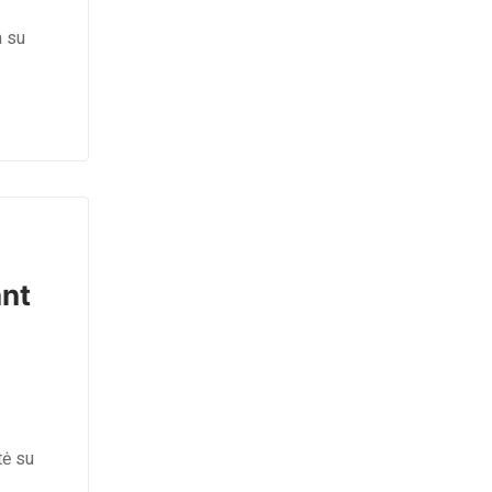
a su
ant
tė su