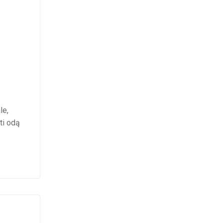
le,
ti odą