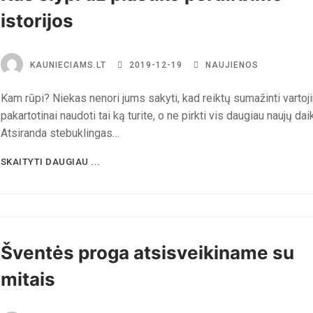
istorijos
KAUNIECIAMS.LT
2019-12-19
NAUJIENOS
Kam rūpi? Niekas nenori jums sakyti, kad reiktų sumažinti vartoji
pakartotinai naudoti tai ką turite, o ne pirkti vis daugiau naujų dai
Atsiranda stebuklingas…
SKAITYTI DAUGIAU ...
Šventės proga atsisveikiname su
mitais