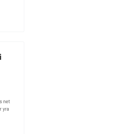
i
s net
r yra