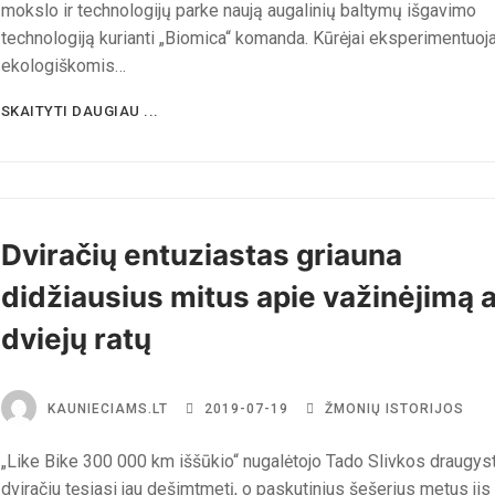
mokslo ir technologijų parke naują augalinių baltymų išgavimo
technologiją kurianti „Biomica“ komanda. Kūrėjai eksperimentuoj
ekologiškomis…
SKAITYTI DAUGIAU ...
Dviračių entuziastas griauna
didžiausius mitus apie važinėjimą 
dviejų ratų
KAUNIECIAMS.LT
2019-07-19
ŽMONIŲ ISTORIJOS
„Like Bike 300 000 km iššūkio“ nugalėtojo Tado Slivkos draugys
dviračiu tęsiasi jau dešimtmetį, o paskutinius šešerius metus jis