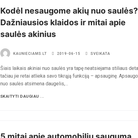
Kodėl nesaugome akių nuo saulės?
Dažniausios klaidos ir mitai apie
saulės akinius
KAUNIECIAMS.LT
2019-06-15
SVEIKATA
Šiais laikais akiniai nuo saulės yra tapę neatsiejama stiliaus deta
tačiau jie retai atlieka savo tikrąją funkciją – apsauginę. Apsaugo
nuo saulės atsimena daugelis,…
SKAITYTI DAUGIAU ...
5 mitai apie automobilių saugumą,