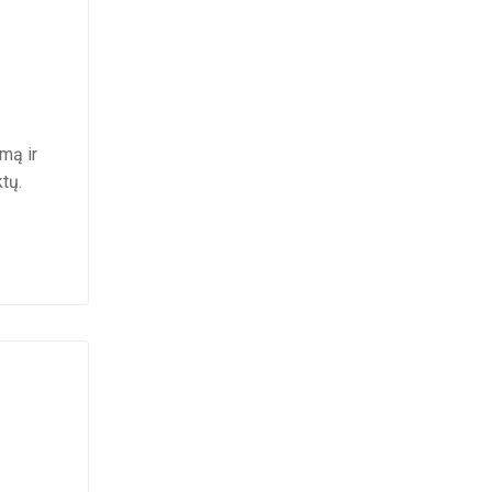
mą ir
ktų.