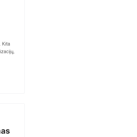
 Kita
zacijų,
mas