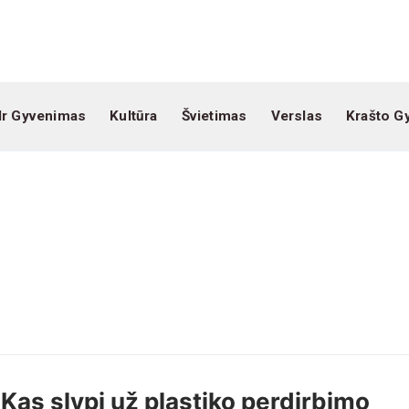
Ir Gyvenimas
Kultūra
Švietimas
Verslas
Krašto G
Kas slypi už plastiko perdirbimo