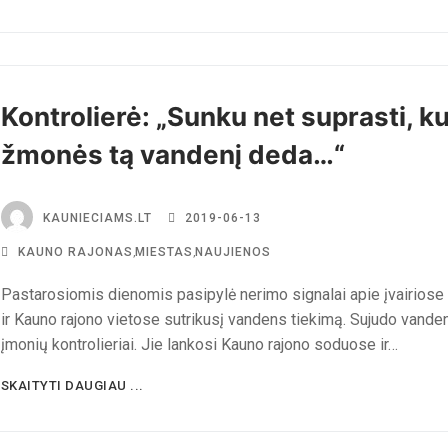
Kontrolierė: „Sunku net suprasti, k
žmonės tą vandenį deda…“
KAUNIECIAMS.LT
2019-06-13
KAUNO RAJONAS
,
MIESTAS
,
NAUJIENOS
Pastarosiomis dienomis pasipylė nerimo signalai apie įvairiose
ir Kauno rajono vietose sutrikusį vandens tiekimą. Sujudo vanden
įmonių kontrolieriai. Jie lankosi Kauno rajono soduose ir…
SKAITYTI DAUGIAU ...