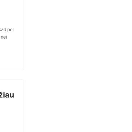
kad per
 nei
žiau