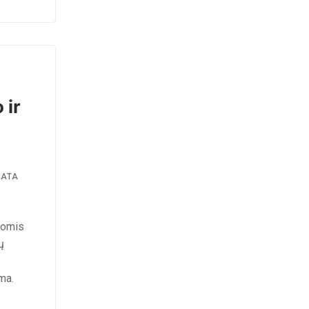
 ir
KATA
iomis
ų
ma.