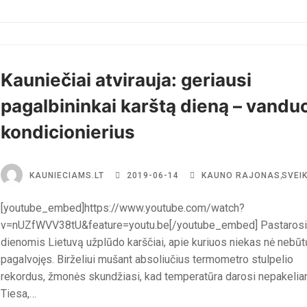
Kauniečiai atvirauja: geriausi
pagalbininkai karštą dieną – vanduo
kondicionierius
KAUNIECIAMS.LT
2019-06-14
KAUNO RAJONAS
,
SVEI
[youtube_embed]https://www.youtube.com/watch?
v=nUZfWVV38tU&feature=youtu.be[/youtube_embed] Pastaros
dienomis Lietuvą užplūdo karščiai, apie kuriuos niekas nė nebūt
pagalvojęs. Birželiui mušant absoliučius termometro stulpelio
rekordus, žmonės skundžiasi, kad temperatūra darosi nepakelia
Tiesa,…