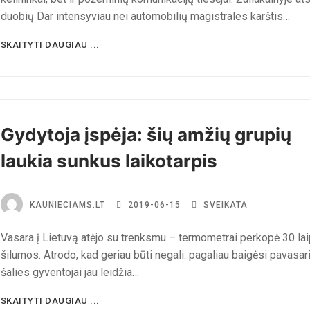
duobių Dar intensyviau nei automobilių magistrales karštis…
SKAITYTI DAUGIAU ...
Gydytoja įspėja: šių amžių grupių
laukia sunkus laikotarpis
KAUNIECIAMS.LT
2019-06-15
SVEIKATA
Vasara į Lietuvą atėjo su trenksmu – termometrai perkopė 30 la
šilumos. Atrodo, kad geriau būti negali: pagaliau baigėsi pavasari
šalies gyventojai jau leidžia…
SKAITYTI DAUGIAU ...