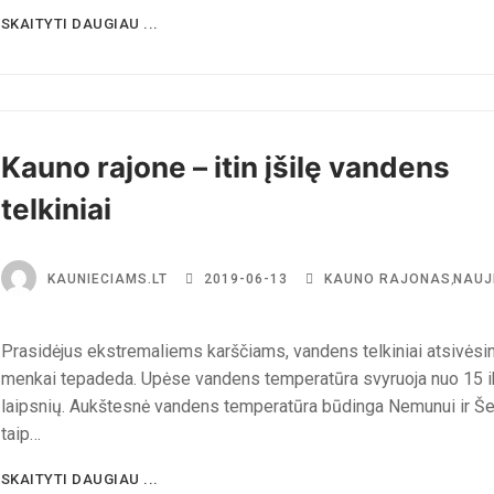
SKAITYTI DAUGIAU ...
Kauno rajone – itin įšilę vandens
telkiniai
KAUNIECIAMS.LT
2019-06-13
KAUNO RAJONAS
,
NAUJ
Prasidėjus ekstremaliems karščiams, vandens telkiniai atsivėsin
menkai tepadeda. Upėse vandens temperatūra svyruoja nuo 15 i
laipsnių. Aukštesnė vandens temperatūra būdinga Nemunui ir Še
taip…
SKAITYTI DAUGIAU ...