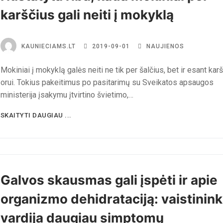
karščius gali neiti į mokyklą
KAUNIECIAMS.LT
2019-09-01
NAUJIENOS
Mokiniai į mokyklą galės neiti ne tik per šalčius, bet ir esant kar
orui. Tokius pakeitimus po pasitarimų su Sveikatos apsaugos
ministerija įsakymu įtvirtino švietimo,…
SKAITYTI DAUGIAU ...
Galvos skausmas gali įspėti ir apie
organizmo dehidrataciją: vaistinin
vardija daugiau simptomų