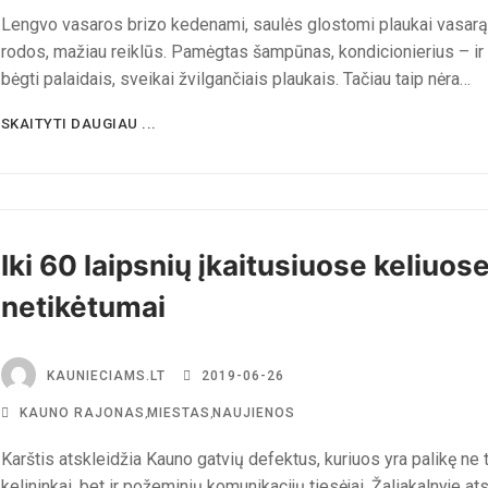
Lengvo vasaros brizo kedenami, saulės glostomi plaukai vasarą
rodos, mažiau reiklūs. Pamėgtas šampūnas, kondicionierius – ir 
bėgti palaidais, sveikai žvilgančiais plaukais. Tačiau taip nėra…
SKAITYTI DAUGIAU ...
Iki 60 laipsnių įkaitusiuose keliuose
netikėtumai
KAUNIECIAMS.LT
2019-06-26
KAUNO RAJONAS
,
MIESTAS
,
NAUJIENOS
Karštis atskleidžia Kauno gatvių defektus, kuriuos yra palikę ne t
kelininkai, bet ir požeminių komunikacijų tiesėjai. Žaliakalnyje at