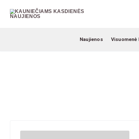
Skip
to
content
Naujienos
Visuomenė 