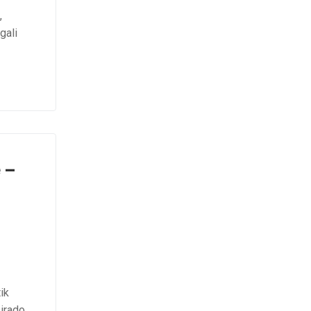
,
gali
 –
ik
sirado