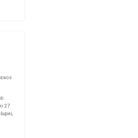
IENOS
ti
ki 27
šupei,