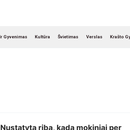
Ir Gyvenimas
Kultūra
Švietimas
Verslas
Krašto G
Nustatyta riba, kada mokiniai per