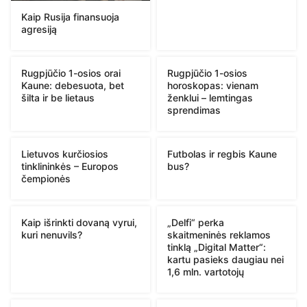
Kaip Rusija finansuoja
agresiją
Rugpjūčio 1-osios orai
Rugpjūčio 1-osios
Kaune: debesuota, bet
horoskopas: vienam
šilta ir be lietaus
ženklui – lemtingas
sprendimas
Lietuvos kurčiosios
Futbolas ir regbis Kaune
tinklininkės – Europos
bus?
čempionės
Kaip išrinkti dovaną vyrui,
„Delfi“ perka
kuri nenuvils?
skaitmeninės reklamos
tinklą „Digital Matter“:
kartu pasieks daugiau nei
1,6 mln. vartotojų