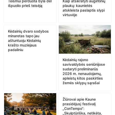
Teismui perduota byla dėl
Kaip atsikratyti augintinių
išpuolio prieš teisėją
plaukų: kaunietės
atskleista paslaptis slypi
virtuvėje
Kėdainių dvaro sodybos
minaretas tapo jau
aštuntuoju Kėdainių
krašto muziejaus
padaliniu
Kėdainių rajono
savivaldybės seniūnijose
sudaryti preliminarūs
2026 m. nenaudojamų,
apleistų kitos paskirties
žemės sklypų sąrašai
Žiūrovai apie Kaune
prasidėjusį festivalį
„ConTempo“:
„Skulptūriška, netikėta,