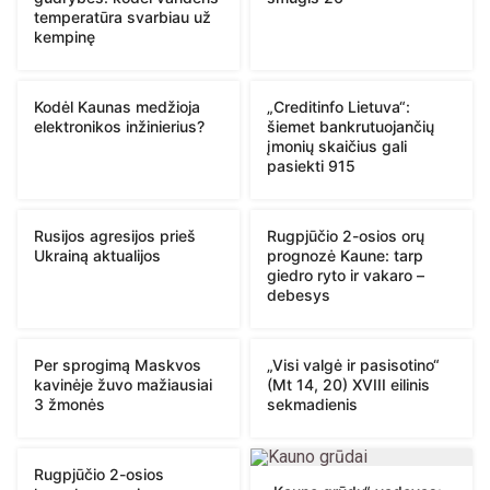
temperatūra svarbiau už
kempinę
Kodėl Kaunas medžioja
„Creditinfo Lietuva“:
elektronikos inžinierius?
šiemet bankrutuojančių
įmonių skaičius gali
pasiekti 915
Rusijos agresijos prieš
Rugpjūčio 2-osios orų
Ukrainą aktualijos
prognozė Kaune: tarp
giedro ryto ir vakaro –
debesys
Per sprogimą Maskvos
„Visi valgė ir pasisotino“
kavinėje žuvo mažiausiai
(Mt 14, 20) XVIII eilinis
3 žmonės
sekmadienis
Rugpjūčio 2-osios