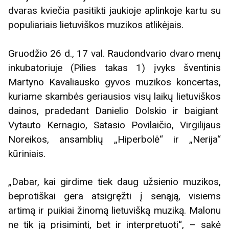
dvaras kviečia pasitikti jaukioje aplinkoje kartu su
populiariais lietuviškos muzikos atlikėjais.
Gruodžio 26 d., 17 val. Raudondvario dvaro menų
inkubatoriuje (Pilies takas 1) įvyks šventinis
Martyno Kavaliausko gyvos muzikos koncertas,
kuriame skambės geriausios visų laikų lietuviškos
dainos, pradedant Danielio Dolskio ir baigiant
Vytauto Kernagio, Satasio Povilaičio, Virgilijaus
Noreikos, ansamblių „Hiperbolė“ ir „Nerija“
kūriniais.
„Dabar, kai girdime tiek daug užsienio muzikos,
beprotiškai gera atsigręžti į senąją, visiems
artimą ir puikiai žinomą lietuvišką muziką. Malonu
ne tik ją prisiminti, bet ir interpretuoti“, – sakė