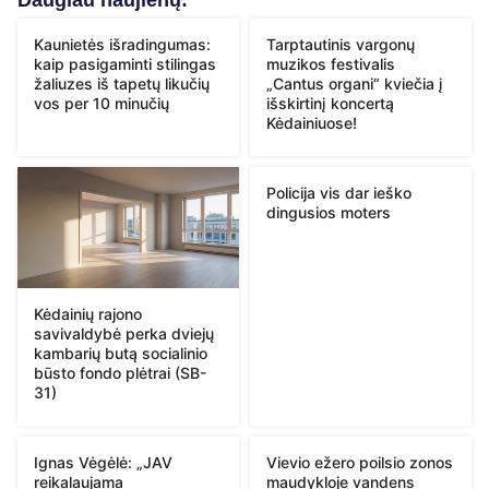
Daugiau naujienų:
Kaunietės išradingumas:
Tarptautinis vargonų
kaip pasigaminti stilingas
muzikos festivalis
žaliuzes iš tapetų likučių
„Cantus organi“ kviečia į
vos per 10 minučių
išskirtinį koncertą
Kėdainiuose!
Policija vis dar ieško
dingusios moters
Kėdainių rajono
savivaldybė perka dviejų
kambarių butą socialinio
būsto fondo plėtrai (SB-
31)
Ignas Vėgėlė: „JAV
Vievio ežero poilsio zonos
reikalaujama
maudykloje vandens