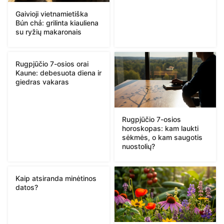
Gaivioji vietnamietiška
Bún chả: grilinta kiauliena
su ryžių makaronais
Rugpjūčio 7-osios orai
Kaune: debesuota diena ir
giedras vakaras
Rugpjūčio 7-osios
horoskopas: kam laukti
sėkmės, o kam saugotis
nuostolių?
Kaip atsiranda minėtinos
datos?