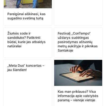
Pareigūnai aiškinasi, kas
sugadino svetimą turtą
Žiurkės sode ir
Festivalį „ConTempo“
sandėliuke? Patikrinti
uždarys sudėtingas
būdai, kurie jas atbaidys
pasirodymas aštuonių
natūraliai
metrų aukštyje ir piknikas
Santakoje
„Meta Duo“ koncertas –
jau šiandien!
Kas man priklauso? Visa
informacija apie valstybės
paramą – vienoje vietoje