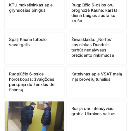
KTU mokslininkas apie
Rugpjūčio 6-osios orų
grynuosius pinigus
prognozė Kaune: karšta
diena baigsis audra su
kruša
Spalį Kaune futbolo
Žiniasklaida: „Norfos“
savaitgalis
savininkas Dundulis
turbūt nedalyvaus
prezidento rinkimuose
Rugpjūčio 6-osios
Katelynas apie VSAT melą
horoskopas: žvaigždės
ir įsibrovėlių tunelius
perspėja du ženklus dėl
finansų
Rusija dar intensyviau
grobia Ukrainos vaikus