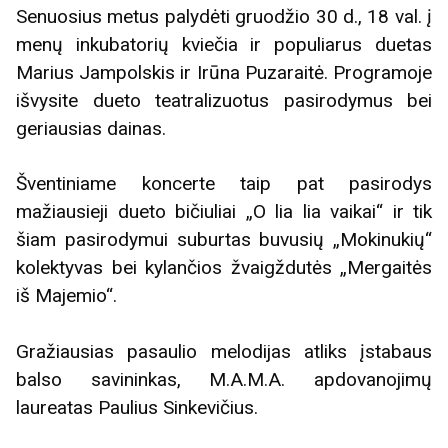
Senuosius metus palydėti gruodžio 30 d., 18 val. į
menų inkubatorių kviečia ir populiarus duetas
Marius Jampolskis ir Irūna Puzaraitė. Programoje
išvysite dueto teatralizuotus pasirodymus bei
geriausias dainas.
Šventiniame koncerte taip pat pasirodys
mažiausieji dueto bičiuliai „O lia lia vaikai“ ir tik
šiam pasirodymui suburtas buvusių „Mokinukių“
kolektyvas bei kylančios žvaigždutės „Mergaitės
iš Majemio“.
Gražiausias pasaulio melodijas atliks įstabaus
balso savininkas, M.A.M.A. apdovanojimų
laureatas Paulius Sinkevičius.