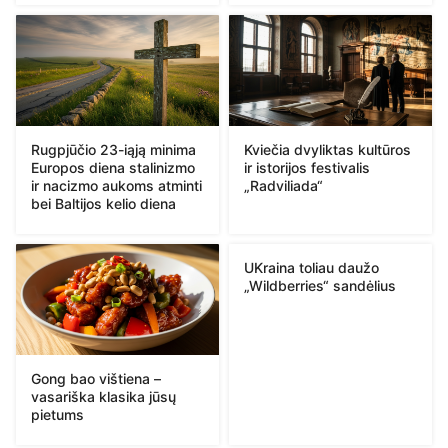
Rugpjūčio 23-iąją minima
Kviečia dvyliktas kultūros
Europos diena stalinizmo
ir istorijos festivalis
ir nacizmo aukoms atminti
„Radviliada“
bei Baltijos kelio diena
UKraina toliau daužo
„Wildberries“ sandėlius
Gong bao vištiena –
vasariška klasika jūsų
pietums