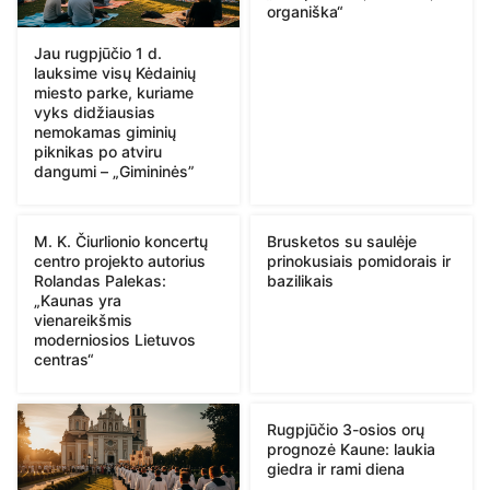
organiška“
Jau rugpjūčio 1 d.
lauksime visų Kėdainių
miesto parke, kuriame
vyks didžiausias
nemokamas giminių
piknikas po atviru
dangumi – „Gimininės”
M. K. Čiurlionio koncertų
Brusketos su saulėje
centro projekto autorius
prinokusiais pomidorais ir
Rolandas Palekas:
bazilikais
„Kaunas yra
vienareikšmis
moderniosios Lietuvos
centras“
Rugpjūčio 3-osios orų
prognozė Kaune: laukia
giedra ir rami diena