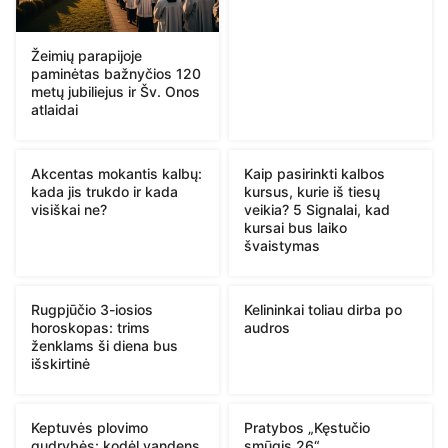
Žeimių parapijoje
paminėtas bažnyčios 120
metų jubiliejus ir Šv. Onos
atlaidai
Akcentas mokantis kalbų:
Kaip pasirinkti kalbos
kada jis trukdo ir kada
kursus, kurie iš tiesų
visiškai ne?
veikia? 5 Signalai, kad
kursai bus laiko
švaistymas
Rugpjūčio 3-iosios
Kelininkai toliau dirba po
horoskopas: trims
audros
ženklams ši diena bus
išskirtinė
Keptuvės plovimo
Pratybos „Kęstučio
gudrybės: kodėl vandens
smūgis 26“