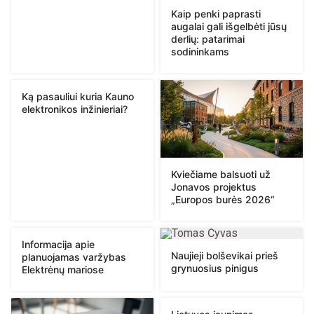
Kaip penki paprasti
augalai gali išgelbėti jūsų
derlių: patarimai
sodininkams
Ką pasauliui kuria Kauno
elektronikos inžinieriai?
Kviečiame balsuoti už
Jonavos projektus
„Europos burės 2026“
Informacija apie
Naujieji bolševikai prieš
planuojamas varžybas
grynuosius pinigus
Elektrėnų mariose