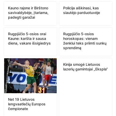
Kauno rajone ir Birštono
Policija aiškinasi, kas
savivaldybėje, įtariama,
siautėjo parduotuvėje
padegti garažai
Rugpjūčio 5-osios orai
Rugpjūčio 5-osios
Kaune: karšta ir sausa
horoskopas: vienam
diena, vakare išsigiedrys
ženklui teks priimti sunkų
sprendimą
Kinija smogė Lietuvos
lazerių gamintojai „Ekspla“
Net 19 Lietuvos
lengvaatlečių Europos
čempionate