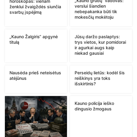
„Kauno grūdų“ vadovas:
horoskopas: vienam
verslui šiandien
ženklui žvaigždės siunčia
nebepakanka būti tik
svarbų įspėjimą
mokesčių mokėtoju
„Kauno Žalgiris“ apgynė
Jūsų daržo paslaptys:
titulą
trys vietos, kur pomidorai
ir agurkai augs kaip
niekad gausiai
Nausėda prieš neteisėtus
Perseidų lietūs: kodėl šis
atėjūnus
reiškinys yra toks
išskirtinis?
Kauno policija ieško
dingusio žmogaus