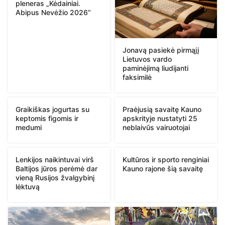
pleneras „Kėdainiai.
Abipus Nevėžio 2026“
Jonavą pasiekė pirmąjį
Lietuvos vardo
paminėjimą liudijanti
faksimilė
Graikiškas jogurtas su
Praėjusią savaitę Kauno
keptomis figomis ir
apskrityje nustatyti 25
medumi
neblaivūs vairuotojai
Lenkijos naikintuvai virš
Kultūros ir sporto renginiai
Baltijos jūros perėmė dar
Kauno rajone šią savaitę
vieną Rusijos žvalgybinį
lėktuvą