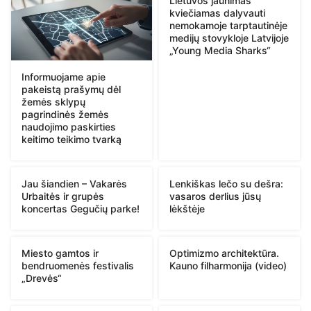
Lietuvos jaunimas
kviečiamas dalyvauti
nemokamoje tarptautinėje
medijų stovykloje Latvijoje
„Young Media Sharks“
Informuojame apie
pakeistą prašymų dėl
žemės sklypų
pagrindinės žemės
naudojimo paskirties
keitimo teikimo tvarką
Jau šiandien – Vakarės
Lenkiškas lečo su dešra:
Urbaitės ir grupės
vasaros derlius jūsų
koncertas Gegučių parke!
lėkštėje
Miesto gamtos ir
Optimizmo architektūra.
bendruomenės festivalis
Kauno filharmonija (video)
„Drevės“