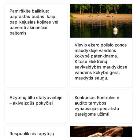
Pamirškite baliklius:
paprastas būdas, kaip
papilkėjusias kojines vėl
paversti akinančiai
baltomis
Vievio ežero poilsio zonos
maudykloje vandens
kokybė patenkinama.
Kitose Elektrėnų
savivaldybės maudyklose
vandens kokybė gera,
maudytis saugu.
Ažytėnų tilto statybvietėje
Konkursas Kontrolės ir
– akivaizdūs pokyčiai
audito tarnybos
vyriausiojo specialisto
pareigoms užimti
Respublikinis tapytojų