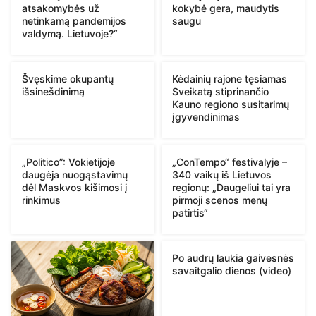
atsakomybės už
kokybė gera, maudytis
netinkamą pandemijos
saugu
valdymą. Lietuvoje?“
Švęskime okupantų
Kėdainių rajone tęsiamas
išsinešdinimą
Sveikatą stiprinančio
Kauno regiono susitarimų
įgyvendinimas
„Politico”: Vokietijoje
„ConTempo“ festivalyje –
daugėja nuogąstavimų
340 vaikų iš Lietuvos
dėl Maskvos kišimosi į
regionų: „Daugeliui tai yra
rinkimus
pirmoji scenos menų
patirtis“
Po audrų laukia gaivesnės
savaitgalio dienos (video)